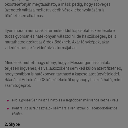
okostelefonján megtalálható, a másik pedig, hogy szöveges
üzenetek váltása mellett videóhívások lebonyolítására is
tökéletesen alkalmas.
Ilyen módon nemcsak a termékeiddel kapcsolatos kérdésekre
tudsz gyorsan és hatékonyan válaszolni, de ha szükséges, be is
mutathatod azokat az érdeklődőknek. Akár fényképek, akár
videóüzenet, akár videóhívás formájában.
Mindezek mellett nagy előny, hogy a Messenger használata
teljesen ingyenes, és vállalkozóként sem kell külön azért fizetned,
hogy továbbra is hatékonyan tarthasd a kapcsolatot ügyfeleiddel.
Ráadásul Adroid és iOS készülékekről ugyanúgy használható, mint
számítógépről.
Pro: Egyszerűen használható és a legtöbben már rendelkeznek vele.
Kontra: Az új felhasználók számára a regisztráció Facebook-fiókhoz
kötött.
2. Skype