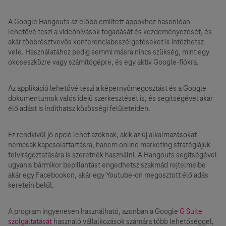
A Google Hangouts az előbb említett appokhoz hasonlóan
lehetővé teszi a videóhívások fogadását és kezdeményezését, és
akár többrésztvevős konferenciabeszélgetéseket is intézhetsz
vele. Használatához pedig semmi másra nincs szükség, mint egy
okoseszközre vagy számítógépre, és egy aktív Google-fiókra.
Az applikáció lehetővé teszi a képernyőmegosztást és a Google
dokumentumok valós idejű szerkesztését is, és segítségével akár
élő adást is indíthatsz közösségi felületeiden.
Ez rendkívül jó opció lehet azoknak, akik az új alkalmazásokat
nemcsak kapcsolattartásra, hanem online marketing stratégiájuk
felvirágoztatására is szeretnék használni. A Hangouts segítségével
ugyanis bármikor bepillantást engedhetsz szakmád rejtelmeibe
akár egy Facebookon, akár egy Youtube-on megosztott élő adás
keretein belül.
A program ingyenesen használható, azonban a Google
G Suite
szolgáltatását
használó vállalkozások számára több lehetőséggel,