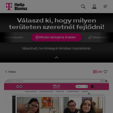
Válaszd ki, hogy milyen
területen szeretnél fejlődni!
Minden kategória érdekel
gismerek másokat
Vállalkozást indí
Válaszd ezt, ha mindegyik témában inspirálódnál.
Vissza
Cikk