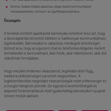
Kontra: Sokkal inkább alkalmas cégen belüli kommunikáció
menedzselésére, mintsem az ügyfélkapcsolatokra.
Összegzés
A fentebb említett applikációk bármelyike lehetővé teszi azt, hogy
a távolságtartást követelő időkben is hatékonyan kommunikálhass
ügyfeleiddel. Bármelyiket is választod, mindegyik lehetőséget
biztosít arra, hogy az egyszerű chat és telefonbeszélgetés mellett
termékeidet is bemutathasd, akár fotók, akár videóüzenet, akár élő
videóhívás formájában.
Hogy melyiket érdemes választanod, leginkább attól függ,
mekkora célközönséget szeretnél megszólítani. A
legkézenfekvőbb megoldást népszerűségük miatt a Messenger és
a Google Hangouts jelentik. De egyszerű kezelhetőségük és
alapvető funkcionalitásuk miatt gyakorlatilag bármelyiket nyugodt
szívvel merjük ajánlani.