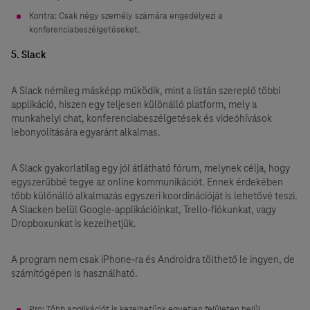
Kontra: Csak négy személy számára engedélyezi a
konferenciabeszélgetéseket.
5. Slack
A Slack némileg másképp működik, mint a listán szereplő többi
applikáció, hiszen egy teljesen különálló platform, mely a
munkahelyi chat, konferenciabeszélgetések és videóhívások
lebonyolítására egyaránt alkalmas.
A Slack gyakorlatilag egy jól átlátható fórum, melynek célja, hogy
egyszerűbbé tegye az online kommunikációt. Ennek érdekében
több különálló alkalmazás egyszeri koordinációját is lehetővé teszi.
A Slacken belül Google-applikációinkat, Trello-fiókunkat, vagy
Dropboxunkat is kezelhetjük.
A program nem csak iPhone-ra és Androidra tölthető le ingyen, de
számítógépen is használható.
Pro: Több applikációt is kezelhetünk egyetlen felületen belül.