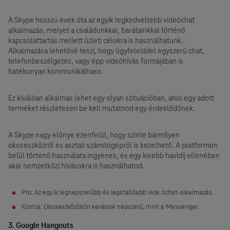
A Skype hosszú évek óta az egyik legkedveltebb videóchat
alkalmazás, melyet a családunkkal, barátainkkal történő
kapcsolattartás mellett üzleti célokra is használhatunk.
Alkalmazása lehetővé teszi, hogy ügyfeleiddel egyszerű chat,
telefonbeszélgetés, vagy épp videóhívás formájában is
hatékonyan kommunikálhass.
Ez kiválóan alkalmas lehet egy olyan szituációban, ahol egy adott
terméket részletesen be kell mutatnod egy érdeklődőnek.
A Skype nagy előnye ezenfelül, hogy szinte bármilyen
okoseszközről és asztali számítógépről is kezelhető. A platformon
belül történő használata ingyenes, és egy kisebb havidíj ellenében
akár nemzetközi hívásokra is használhatod.
Pro: Az egyik legnépszerűbb és legstabilabb vide óchat-alkalmazás.
Kontra: Okoseszközökön kevésbé népszerű, mint a Messenger.
3. Google Hangouts