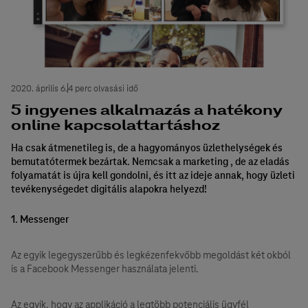
2020. április 6.
4 perc olvasási idő
5 ingyenes alkalmazás a hatékony
online kapcsolattartáshoz
Ha csak átmenetileg is, de a hagyományos üzlethelységek és
bemutatótermek bezártak. Nemcsak a marketing , de az eladás
folyamatát is újra kell gondolni, és itt az ideje annak, hogy üzleti
tevékenységedet digitális alapokra helyezd!
1. Messenger
Az egyik legegyszerűbb és legkézenfekvőbb megoldást két okból
is a Facebook Messenger használata jelenti.
Az egyik, hogy az applikáció a legtöbb potenciális ügyfél