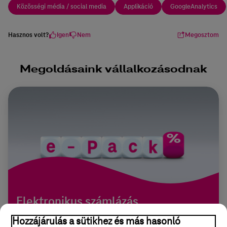
Közösségi média / social media
Applikáció
GoogleAnalytics
Hasznos volt?
Igen
Nem
Megosztom
Megoldásaink vállalkozásodnak
Elektronikus számlázás
kedvezménnyel
Hozzájárulás a sütikhez és más hasonló
Az elektronikus számlázás nemcsak jövőbe mutató és