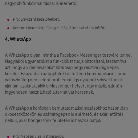
nagyobb funkcionalitással is elérhető.
Pro: Egyszerű kezelőfelület.
Kontra: Használata Google -fiók létrehozásához kötött.
4. WhatsApp
A WhatsApp olyan, mintha a Facebook Messenger testvére lenne.
Nagyjából ugyanazokat a funkciókat tudja biztosítani, leszámítva
azt, hogy a videóhívásokat kizárólag négy résztvevőig képes
kezelni. Ez azonban az ügyfelekkel történő kommunikáció során
valószínűleg nem jelent problémát, így nyugodt szívvel tudjuk
ajánlani azoknak, akik a Messenger helyett egy másik, szintén
ingyenesen használható alternatívát keresnek.
A WhatsApp a korábban bemutatott alkalmazásokhoz hasonlóan
okoseszközökön és számítógépen is elérhető, és akár letöltés
nélkül, akár böngészőnk felületén is használhatjuk.
Pro: Népszerű és biztonságos.