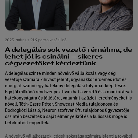
2023. március 21.
9 perc olvasási idő
A delegálás sok vezető rémálma, de
lehet jól is csinálni – sikeres
cégvezetőket kérdeztünk
A delegálás szinte minden növekvő vállalkozás vagy cég
vezetője számára kihívást jelent, ugyanakkor érdemes időt és
energiát szánni egy hatékony delegálási folyamat kiépítésre.
Egy jól működő rendszer pozitívan hat a vezető és a munkatársak
hatékonyságára és jóllétére, valamint az üzleti eredményeket is
növeli. Tóth-Czere Péter, Showcast Media tulajdonosa és
Bodrogközi László, Neuron szoftver Kft. tulajdonos ügyvezetője
őszintén beszéltek a saját élményeikről és a kulisszák mögé is
betekintést engedtek.
A növekvő vállalkozások, cégek sokasága számára jelenti a további