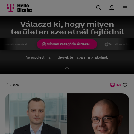
Válaszd ki, hogy milyen
területen szeretnél fejlődni!
Minden kategória érdekel
gismerek másokat
Vállalkozást indí
Válaszd ezt, ha mindegyik témában inspirálódnál.
Vissza
Cikk