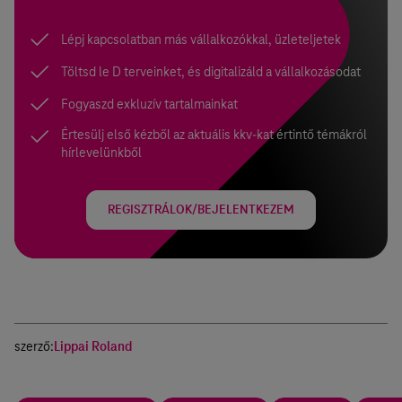
Lépj kapcsolatban más vállalkozókkal, üzleteljetek
Töltsd le D terveinket, és digitalizáld a vállalkozásodat
Fogyaszd exkluzív tartalmainkat
Értesülj első kézből az aktuális kkv-kat értintő témákról
hírlevelünkből
REGISZTRÁLOK/BEJELENTKEZEM
szerző:
Lippai Roland