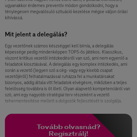
ugyanakkor érdemes preventív módon gondolkodni, hogy a
ténylegesen megvalósuló szituáció kezelése mégse váljon óriási
kihívássá.
Mit jelent a delegálás?
Egy vezetőnek számos készséggel kell bírnia, a delegálás
képessége pedig mindenképpen TOP5-ös játékos. Klasszikus,
viszont kritikus vezetői intézkedésről van szó, ami nem egyenlő a
feladatok kiosztásával. A delegálás egy komplex intézkedés, ami
során a vezető (legyen szó a cég- vagy egy kisebb csapat
vezetőjéről) felhatalmazással ruházza fel a munkatársakat
bizonyos, addig általa vitt feladatok elvégésre, miközben a teljes
felelősség továbbra is őt illeti. Olyan alapvető kompetenciáról van
szó, ami egy nagyobb stratégiai terv részeként a vezető
tehermentesítése mellett a dolgozók fejlesztését is szolgálja.
Tovább olvasnád?
Regisztrálj!