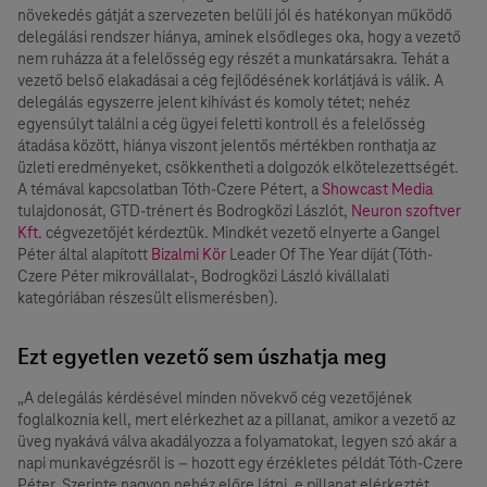
növekedés gátját a szervezeten belüli jól és hatékonyan működő
delegálási rendszer hiánya, aminek elsődleges oka, hogy a vezető
nem ruházza át a felelősség egy részét a munkatársakra. Tehát a
vezető belső elakadásai a cég fejlődésének korlátjává is válik. A
delegálás egyszerre jelent kihívást és komoly tétet; nehéz
egyensúlyt találni a cég ügyei feletti kontroll és a felelősség
átadása között, hiánya viszont jelentős mértékben ronthatja az
üzleti eredményeket, csökkentheti a dolgozók elkötelezettségét.
A témával kapcsolatban Tóth-Czere Pétert, a
Showcast Media
tulajdonosát, GTD-trénert és Bodrogközi Lászlót,
Neuron szoftver
Kft.
cégvezetőjét kérdeztük. Mindkét vezető elnyerte a Gangel
Péter által alapított
Bizalmi Kör
Leader Of The Year díját (Tóth-
Czere Péter mikrovállalat-, Bodrogközi László kivállalati
kategóriában részesült elismerésben).
Ezt egyetlen vezető sem úszhatja meg
„A delegálás kérdésével minden növekvő cég vezetőjének
foglalkoznia kell, mert elérkezhet az a pillanat, amikor a vezető az
üveg nyakává válva akadályozza a folyamatokat, legyen szó akár a
napi munkavégzésről is – hozott egy érzékletes példát Tóth-Czere
Péter. Szerinte nagyon nehéz előre látni, e pillanat elérkeztét,