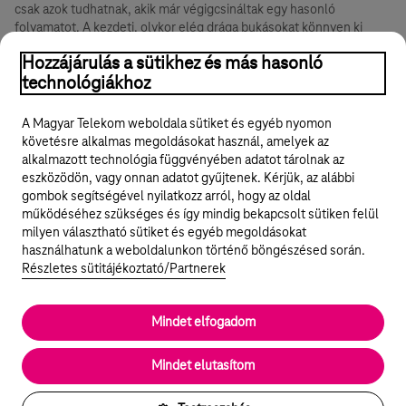
csak azok tudhatnak, akik már végigcsináltak egy hasonló
folyamatot. A kezdeti, olykor elég drága bukásokat könnyen ki
lehet kerülni egy konzultációval.
Hozzájárulás a sütikhez és más hasonló
technológiákhoz
Hasznos volt?
Igen
Nem
Megosztom
A Magyar Telekom weboldala sütiket és egyéb nyomon
követésre alkalmas megoldásokat használ, amelyek az
alkalmazott technológia függvényében adatot tárolnak az
eszközödön, vagy onnan adatot gyűjtenek. Kérjük, az alábbi
gombok segítségével nyilatkozz arról, hogy az oldal
Legyél a Hello Biznisz közösség tagja!
működéséhez szükséges és így mindig bekapcsolt sütiken felül
milyen választható sütiket és egyéb megoldásokat
REGISZTRÁLOK/BELÉPEK
használhatunk a weboldalunkon történő böngészésed során.
Részletes sütitájékoztató/Partnerek
Mindet elfogadom
© 2024 Magyar Telekom Nyrt.
Rólunk
Mindet elutasítom
Cookie beállítások