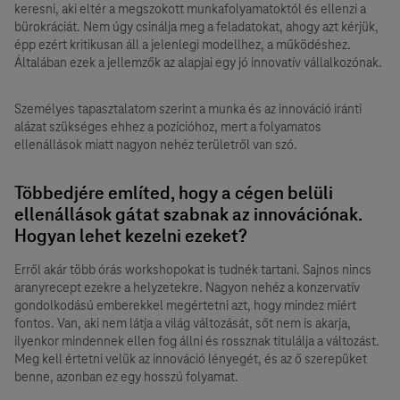
keresni, aki eltér a megszokott munkafolyamatoktól és ellenzi a
bürokráciát. Nem úgy csinálja meg a feladatokat, ahogy azt kérjük,
épp ezért kritikusan áll a jelenlegi modellhez, a működéshez.
Általában ezek a jellemzők az alapjai egy jó innovatív vállalkozónak.
Személyes tapasztalatom szerint a munka és az innováció iránti
alázat szükséges ehhez a pozícióhoz, mert a folyamatos
ellenállások miatt nagyon nehéz területről van szó.
Többedjére említed, hogy a cégen belüli
ellenállások gátat szabnak az innovációnak.
Hogyan lehet kezelni ezeket?
Erről akár több órás workshopokat is tudnék tartani. Sajnos nincs
aranyrecept ezekre a helyzetekre. Nagyon nehéz a konzervatív
gondolkodású emberekkel megértetni azt, hogy mindez miért
fontos. Van, aki nem látja a világ változását, sőt nem is akarja,
ilyenkor mindennek ellen fog állni és rossznak titulálja a változást.
Meg kell értetni velük az innováció lényegét, és az ő szerepüket
benne, azonban ez egy hosszú folyamat.