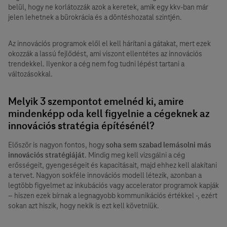
belül, hogy ne korlátozzák azok a keretek, amik egy kkv-ban már
jelen lehetnek a bürokrácia és a döntéshozatal szintjén.
Az innovációs programok elől el kell hárítani a gátakat, mert ezek
okozzák a lassú fejlődést, ami viszont ellentétes az innovációs
trendekkel. Ilyenkor a cég nem fog tudni lépést tartani a
változásokkal.
Melyik 3 szempontot emelnéd ki, amire
mindenképp oda kell figyelnie a cégeknek az
innovációs stratégia építésénél?
Először is nagyon fontos, hogy
soha sem szabad lemásolni más
innovációs stratégiáját
. Mindig meg kell vizsgálni a cég
erősségeit, gyengeségeit és kapacitásait, majd ehhez kell alakítani
a tervet. Nagyon sokféle innovációs modell létezik, azonban a
legtöbb figyelmet az inkubációs vagy accelerator programok kapják
– hiszen ezek bírnak a legnagyobb kommunikációs értékkel -, ezért
sokan azt hiszik, hogy nekik is ezt kell követniük.