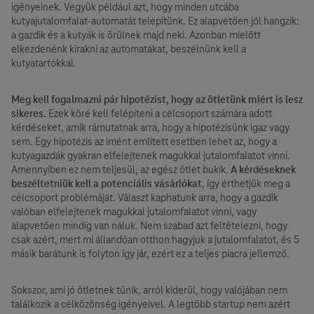
igényeinek. Vegyük például azt, hogy minden utcába
kutyajutalomfalat-automatát telepítünk. Ez alapvetően jól hangzik:
a gazdik és a kutyák is örülnek majd neki. Azonban mielőtt
elkezdenénk kirakni az automatákat, beszélnünk kell a
kutyatartókkal.
Meg kell fogalmazni pár hipotézist, hogy az ötletünk miért is lesz
sikeres.
Ezek köré kell felépíteni a célcsoport számára adott
kérdéseket, amik rámutatnak arra, hogy a hipotézisünk igaz vagy
sem. Egy hipotézis az imént említett esetben lehet az, hogy a
kutyagazdák gyakran elfelejtenek magukkal jutalomfalatot vinni.
Amennyiben ez nem teljesül, az egész ötlet bukik.
A kérdéseknek
beszéltetniük kell a potenciális vásárlókat
, így érthetjük meg a
célcsoport problémáját. Választ kaphatunk arra, hogy a gazdik
valóban elfelejtenek magukkal jutalomfalatot vinni, vagy
alapvetően mindig van náluk. Nem szabad azt feltételezni, hogy
csak azért, mert mi állandóan otthon hagyjuk a jutalomfalatot, és 5
másik barátunk is folyton így jár, ezért ez a teljes piacra jellemző.
Sokszor, ami jó ötletnek tűnik, arról kiderül, hogy valójában nem
találkozik a célközönség igényeivel. A legtöbb startup nem azért