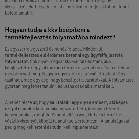
invaliddá teszik a hipotézist. Sokkal fontosabb a negatív
visszajelzéseket figyelni, mint a pozitívat, mert jóval többet lehet
belőle tanulni.
Hogyan tudja a kkv beépíteni a
termékfejlesztés folyamatába mindezt?
Ez egyszerre egyszerű és nehéz feladat. Minden új
termékfejlesztés elé érdemes betenni egy ügyfélfejlesztés
folyamatot
. Sok olyan magyar kkv-val találkoztam, akik
kifejlesztettek egy jól működő terméket, azonban a “váó effektus”
mégsem volt meg. Nagyon egyszerű: ezt a “váó effektust” úgy
találhatja meg egy cég, hogy beszélget a vásárlókkal. A folyamatot
gyorsan meg lehet tanulni, és utána csak alkalmazni kell.
A nehéz része az, hogy
kell találni egy olyan embert, aki képes
ezt jól csinálni:
kommunikatív, szerethető, könnyen teremt
kapcsolatokat, megfelelő mentalitása van, illetve a termék és a
vásárló viszonyát kifogástalanul tudja értelmezni. A tanulságokat
pedig meg kell érteni és tudni kell implementálni.