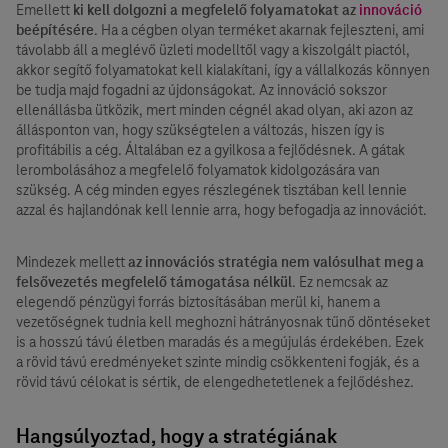
Emellett
ki kell dolgozni a megfelelő folyamatokat az
innováció
beépítésére
. Ha a cégben olyan terméket akarnak fejleszteni, ami
távolabb áll a meglévő üzleti modelltől vagy a kiszolgált piactól,
akkor segítő folyamatokat kell kialakítani, így a vállalkozás könnyen
be tudja majd fogadni az újdonságokat. Az innováció sokszor
ellenállásba ütközik, mert minden cégnél akad olyan, aki azon az
állásponton van, hogy szükségtelen a változás, hiszen így is
profitábilis a cég. Általában ez a gyilkosa a fejlődésnek. A gátak
lerombolásához a megfelelő folyamatok kidolgozására van
szükség. A cég minden egyes részlegének tisztában kell lennie
azzal és hajlandónak kell lennie arra, hogy befogadja az innovációt.
Mindezek mellett
az innovációs stratégia nem valósulhat meg a
felsővezetés megfelelő támogatása nélkül
. Ez nemcsak az
elegendő pénzügyi forrás biztosításában merül ki, hanem a
vezetőségnek tudnia kell meghozni hátrányosnak tűnő döntéseket
is a hosszú távú életben maradás és a megújulás érdekében. Ezek
a rövid távú eredményeket szinte mindig csökkenteni fogják, és a
rövid távú célokat is sértik, de elengedhetetlenek a fejlődéshez.
Hangsúlyoztad, hogy a stratégiának