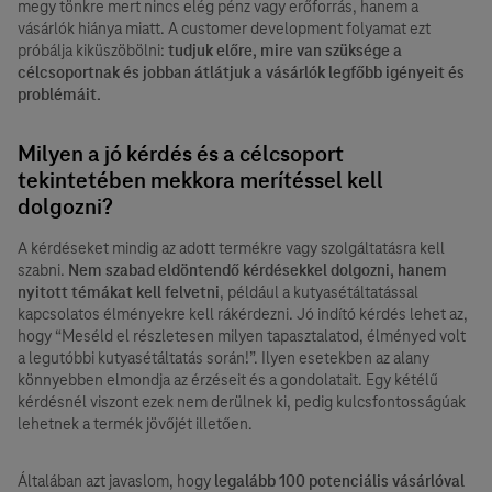
megy tönkre mert nincs elég pénz vagy erőforrás, hanem a
vásárlók hiánya miatt. A customer development folyamat ezt
próbálja kiküszöbölni:
tudjuk előre, mire van szüksége a
célcsoportnak és jobban átlátjuk a vásárlók legfőbb igényeit és
problémáit.
Milyen a jó kérdés és a célcsoport
tekintetében mekkora merítéssel kell
dolgozni?
A kérdéseket mindig az adott termékre vagy szolgáltatásra kell
szabni.
Nem szabad eldöntendő kérdésekkel dolgozni, hanem
nyitott témákat kell felvetni
, például a kutyasétáltatással
kapcsolatos élményekre kell rákérdezni. Jó indító kérdés lehet az,
hogy “Meséld el részletesen milyen tapasztalatod, élményed volt
a legutóbbi kutyasétáltatás során!”. Ilyen esetekben az alany
könnyebben elmondja az érzéseit és a gondolatait. Egy kétélű
kérdésnél viszont ezek nem derülnek ki, pedig kulcsfontosságúak
lehetnek a termék jövőjét illetően.
Általában azt javaslom, hogy
legalább 100 potenciális vásárlóval