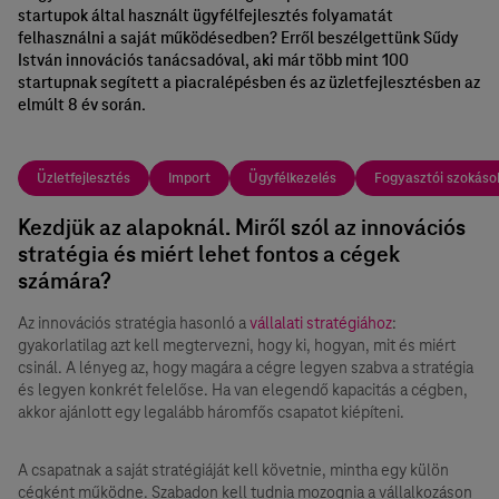
startupok által használt ügyfélfejlesztés folyamatát
felhasználni a saját működésedben? Erről beszélgettünk Sűdy
István innovációs tanácsadóval, aki már több mint 100
startupnak segített a piacralépésben és az üzletfejlesztésben az
elmúlt 8 év során.
Üzletfejlesztés
Import
Ügyfélkezelés
Fogyasztói szokáso
Kezdjük az alapoknál. Miről szól az innovációs
stratégia és miért lehet fontos a cégek
számára?
Az innovációs stratégia hasonló a
vállalati stratégiához
:
gyakorlatilag azt kell megtervezni, hogy ki, hogyan, mit és miért
csinál. A lényeg az, hogy magára a cégre legyen szabva a stratégia
és legyen konkrét felelőse. Ha van elegendő kapacitás a cégben,
akkor ajánlott egy legalább háromfős csapatot kiépíteni.
A csapatnak a saját stratégiáját kell követnie, mintha egy külön
cégként működne. Szabadon kell tudnia mozognia a vállalkozáson