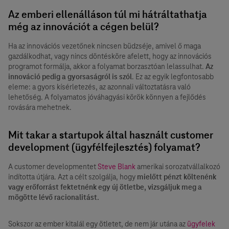
Az emberi ellenálláson túl mi hátráltathatja
még az innovációt a cégen belül?
Ha az innovációs vezetőnek nincsen büdzséje, amivel ő maga
gazdálkodhat, vagy nincs döntésköre afelett, hogy az innovációs
programot formálja, akkor a folyamat borzasztóan lelassulhat.
Az
innováció pedig a gyorsaságról is szól
. Ez az egyik legfontosabb
eleme: a gyors kísérletezés, az azonnali változtatásra való
lehetőség. A folyamatos jóváhagyási körök könnyen a fejlődés
rovására mehetnek.
Mit takar a startupok által használt customer
development (ügyfélfejlesztés) folyamat?
A customer developmentet
Steve Blank
amerikai sorozatvállalkozó
indította útjára. Azt a célt szolgálja, hogy
mielőtt pénzt költenénk
vagy erőforrást fektetnénk egy új ötletbe, vizsgáljuk meg a
mögötte lévő racionalitást.
Sokszor az ember kitalál egy ötletet, de nem jár utána az
ügyfelek