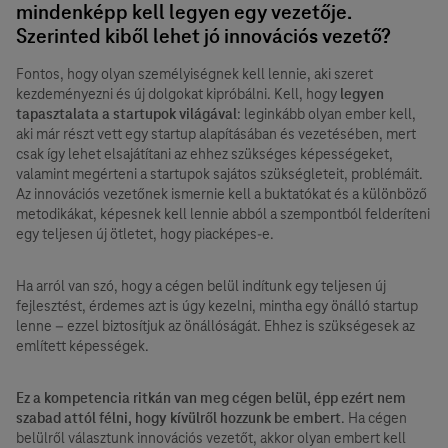
mindenképp kell legyen egy vezetője.
Szerinted kiből lehet jó innovációs vezető?
Fontos, hogy olyan személyiségnek kell lennie, aki szeret
kezdeményezni és új dolgokat kipróbálni. Kell, hogy
legyen
tapasztalata a startupok világával
: leginkább olyan ember kell,
aki már részt vett egy startup alapításában és vezetésében, mert
csak így lehet elsajátítani az ehhez szükséges képességeket,
valamint megérteni a startupok sajátos szükségleteit, problémáit.
Az innovációs vezetőnek ismernie kell a buktatókat és a különböző
metodikákat, képesnek kell lennie abból a szempontból felderíteni
egy teljesen új ötletet, hogy piacképes-e.
Ha arról van szó, hogy a cégen belül indítunk egy teljesen új
fejlesztést, érdemes azt is úgy kezelni, mintha egy önálló startup
lenne – ezzel biztosítjuk az önállóságát. Ehhez is szükségesek az
említett képességek.
Ez a kompetencia ritkán van meg cégen belül, épp ezért nem
szabad attól félni, hogy kívülről hozzunk be embert
. Ha cégen
belülről választunk innovációs vezetőt, akkor olyan embert kell