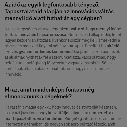
Az idő az egyik legfontosabb tényező.
Tapasztalataid alapján az innovációs váltás
mennyi idő alatt futhat át egy cégben?
Nincs rá egységes válasz,
cégenként változó, hogy mennyi időbe
telik az innováció becsatornázása
. Nem szabad elkapkodni, lehet
lágyan kezdeni a változást. Ilyenkor először meg kell ismerkedni a
piaccal és meg kell figyelni néhány startupot. Emellett
inspiráció
szerzés gyanánt érdemes konferenciákra járni
, hiszen pont ezek
az alkalmak nyithatják fel a szemünket azzal kapcsolatban, hogy
például technológiailag fényévekre vagyunk másoktól. Sőt az
apróságok által rálátást kaphatunk arra, hogy mit is jelent az
innováció.
Mi az, amit mindenképp fontos még
elmondanunk a cégeknek?
Ha rászánja magát egy kkv, hogy innovációs stratégiát készítsen,
akkor azt javaslom, hogy
konzultáljon olyan szakemberrel, aki
már tapasztalt ezen a területen
. Rengeteg információ van fent az
interneten a témában, de nagyon sok apró buktató létezik, amit