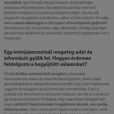
beszéljünk
, így érthetjük meg jól a piacot. A kezdetleges
prototípus fejlesztésének elkezdéséhez azonban nem kell
feltétlen megvárni az összes beszélgetés végét. Ha van már
elegendő visszajelzés a kezdéshez, akkor el lehet indulni. De
soha
nem szabad abbahagyni a célcsoport véleményének gyűjtését
.
Akárhányszor jön új fejlesztés vagy változtatás, mindig szükséges
pár jelenlegi vásárlóval és potenciális jelöltettel végigcsinálni ezt a
folyamatot.
Egy interjúsorozatnál rengeteg adat és
információ gyűlik fel. Hogyan érdemes
feldolgozni a begyűjtött válaszokat?
Mindig
kritikus szemmel kell vizsgálni
a válaszokat.
Automatikusan azokra az információkra figyelünk, amik a saját
gondolatainkat és elképzeléseinket erősítik meg, ezért hajlamosak
vagyunk elhanyagolni az ellentmondó információkat. Ezzel a
tudattal kell kielemezni a célcsoport válaszait, de már az interjúra is
így érdemes beülnünk. Próbáljuk meg magunkban elfogadni azt,
hogy a
kitűzött hipotéziseinket megdönteni akarjuk, nem pedig
alátámasztani
. Ekkor oda tudunk figyelni azokra a tényekre, amik