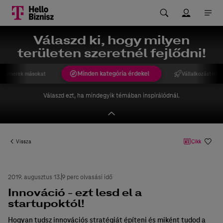
Válaszd ki, hogy milyen
területen szeretnél fejlődni!
Minden kategória érdekel
gismerek másokat
Vállalkozást indí
Válaszd ezt, ha mindegyik témában inspirálódnál.
Vissza
Cikk
2019. augusztus 13.
9 perc olvasási idő
Innováció - ezt lesd el a
startupoktól!
Hogyan tudsz innovációs stratégiát építeni és miként tudod a