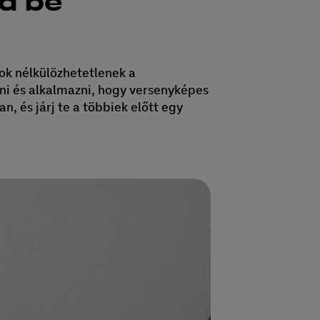
d be
sok nélkülözhetetlenek a
ni és alkalmazni, hogy versenyképes
, és járj te a többiek előtt egy