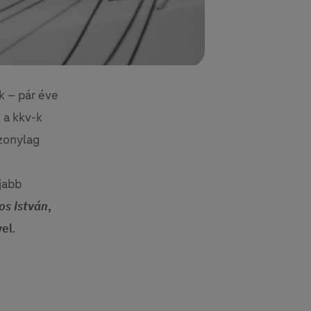
k – pár éve
 a kkv-k
zonylag
jabb
os István
,
vel
.