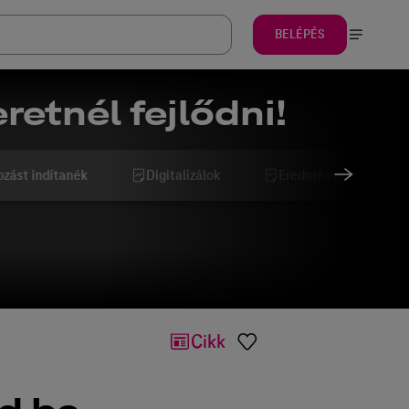
BELÉPÉS
retnél fejlődni!
ozást indítanék
Digitalizálok
Eredményesebb szeret
Cikk