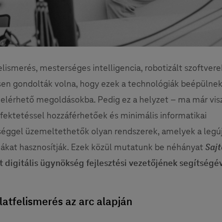
lismerés, mesterséges intelligencia, robotizált szoftvere
n gondolták volna, hogy ezek a technológiák beépülnek
 elérhető megoldásokba. Pedig ez a helyzet – ma már vis
fektetéssel hozzáférhetőek és minimális informatikai
séggel üzemeltethetők olyan rendszerek, amelyek a legú
ákat hasznosítják. Ezek közül mutatunk be néhányat
Sajt
t digitális ügynökség fejlesztési vezetőjének segítségé
latfelismerés az arc alapján