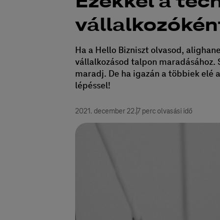
Ezekkel a tec
vállalkozókén
Ha a Hello Bizniszt olvasod, aligha
vállalkozásod talpon maradásához. 
maradj. De ha igazán a többiek elé a
lépéssel!
2021. december 22.
7 perc olvasási idő