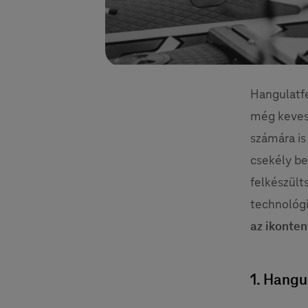
Hangulatfe
még kevese
számára is
csekély be
felkészült
technológi
az ikonten
1. Hangu