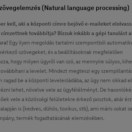
szövegelemzés (Natural language processing)
r kell, aki a központi címre bejövő e-maileket elolvass
címzettnek továbbítja? Bízzuk inkább a gépi tanulást 
sra!
Egy ilyen megoldás tartalmi szempontból automatik
eérkező szövegeket, és a beállításoknak megfelelően
za, hogy milyen ügyről van szó, az mennyire súlyos, kihez
 továbbítani a levelet. Mindezt megteszi egy szempillantás 
m ragad be a központi levelesládába, az ügy nem sikkad e
tézni lehet, növelve vele az ügyfélélményt. De hasonlók
ek vele a közösségi felületekre érkező posztok, akár ér
alapján is (kedves, dühös, toxikus, stb), ami máris sokat s
kampány, termék fogadtatásának elemzésében.