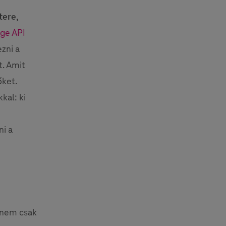
tere,
ge API
zni a
t. Amit
őket.
kal: ki
ni a
 nem csak