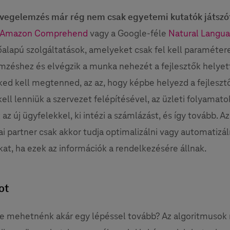
övegelemzés már rég nem csak egyetemi kutatók játszó
Amazon Comprehend
vagy a Google-féle
Natural Langua
őalapú szolgáltatások, amelyeket csak fel kell paramétere
zéshez és elvégzik a munka nehezét a fejlesztők helyet
ked kell megtenned, az az, hogy képbe helyezd a fejleszt
ell lenniük a szervezet felépítésével, az üzleti folyamatok
 az új ügyfelekkel, ki intézi a számlázást, és így tovább. Az
ai partner csak akkor tudja optimalizálni vagy automatizál
at, ha ezek az információk a rendelkezésére állnak.
ot
ne mehetnénk akár egy lépéssel tovább? Az algoritmusok