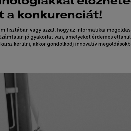
hnológiákkal előzhete
t a konkurenciát!
nem tisztában vagy azzal, hogy az informatikai megoldá
Számtalan jó gyakorlat van, amelyeket érdemes eltanul
karsz kerülni, akkor gondolkodj innovatív megoldásokban