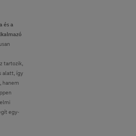
a és a
alkalmazó
usan
 tartozik,
alatt, így
l, hanem
éppen
zelmi
egít egy-