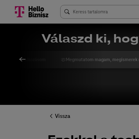
Válaszd ki, hog
ngolom a vállalkozásom
Megmutatom magam, megismerek 
Vissza