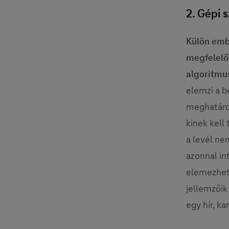
2. Gépi 
Külön embe
megfelelő 
algoritmu
elemzi a b
meghatároz
kinek kell
a levél ne
azonnal in
elemezhető
jellemzőik 
egy hír, 