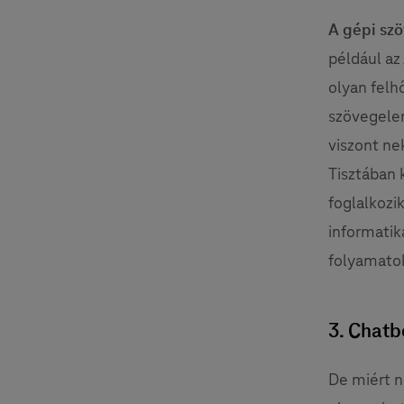
A gépi sz
például az
olyan felh
szövegelem
viszont ne
Tisztában k
foglalkozik
informatik
folyamatok
3. Chatb
De miért 