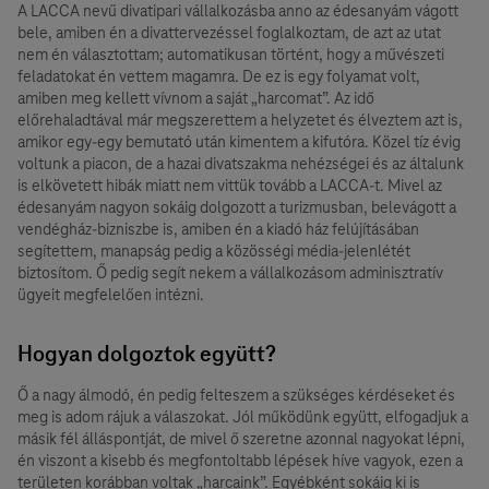
A LACCA nevű divatipari vállalkozásba anno az édesanyám vágott
bele, amiben én a divattervezéssel foglalkoztam, de azt az utat
nem én választottam; automatikusan történt, hogy a művészeti
feladatokat én vettem magamra. De ez is egy folyamat volt,
amiben meg kellett vívnom a saját „harcomat”. Az idő
előrehaladtával már megszerettem a helyzetet és élveztem azt is,
amikor egy-egy bemutató után kimentem a kifutóra. Közel tíz évig
voltunk a piacon, de a hazai divatszakma nehézségei és az általunk
is elkövetett hibák miatt nem vittük tovább a LACCA-t. Mivel az
édesanyám nagyon sokáig dolgozott a turizmusban, belevágott a
vendégház-bizniszbe is, amiben én a kiadó ház felújításában
segítettem, manapság pedig a közösségi média-jelenlétét
biztosítom. Ő pedig segít nekem a vállalkozásom adminisztratív
ügyeit megfelelően intézni.
Hogyan dolgoztok együtt?
Ő a nagy álmodó, én pedig felteszem a szükséges kérdéseket és
meg is adom rájuk a válaszokat. Jól működünk együtt, elfogadjuk a
másik fél álláspontját, de mivel ő szeretne azonnal nagyokat lépni,
én viszont a kisebb és megfontoltabb lépések híve vagyok, ezen a
területen korábban voltak „harcaink”. Egyébként sokáig ki is