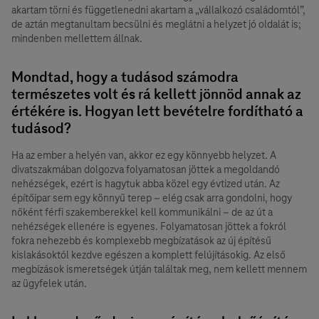
akartam törni és függetlenedni akartam a „vállalkozó családomtól”,
de aztán megtanultam becsülni és meglátni a helyzet jó oldalát is;
mindenben mellettem állnak.
Mondtad, hogy a tudásod számodra
természetes volt és rá kellett jönnöd annak az
értékére is. Hogyan lett bevételre fordítható a
tudásod?
Ha az ember a helyén van, akkor ez egy könnyebb helyzet. A
divatszakmában dolgozva folyamatosan jöttek a megoldandó
nehézségek, ezért is hagytuk abba közel egy évtized után. Az
építőipar sem egy könnyű terep – elég csak arra gondolni, hogy
nőként férfi szakemberekkel kell kommunikálni – de az út a
nehézségek ellenére is egyenes. Folyamatosan jöttek a fokról
fokra nehezebb és komplexebb megbízatások az új építésű
kislakásoktól kezdve egészen a komplett felújításokig. Az első
megbízások ismeretségek útján találtak meg, nem kellett mennem
az ügyfelek után.