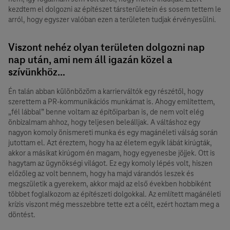
kezdtem el dolgozni az építészet társterületein és sosem tettem le
arról, hogy egyszer valóban ezen a területen tudjak érvényesülni.
Viszont nehéz olyan területen dolgozni nap
nap után, ami nem áll igazán közel a
szívünkhöz…
Én talán abban különbözöm a karrierváltók egy részétől, hogy
szerettem a PR-kommunikációs munkámat is. Ahogy említettem,
„fél lábbal” benne voltam az építőiparban is, de nem volt elég
önbizalmam ahhoz, hogy teljesen beleálljak. A váltáshoz egy
nagyon komoly önismereti munka és egy magánéleti válság során
jutottam el. Azt éreztem, hogy ha az életem egyik lábát kirúgták,
akkor a másikat kirúgom én magam, hogy egyenesbe jöjjek. Ott is
hagytam az ügynökségi világot. Ez egy komoly lépés volt, hiszen
előzőleg az volt bennem, hogy ha majd várandós leszek és
megszületik a gyerekem, akkor majd az első években hobbiként
többet foglalkozom az építészeti dolgokkal. Az említett magánéleti
krízis viszont még messzebbre tette ezt a célt, ezért hoztam meg a
döntést.