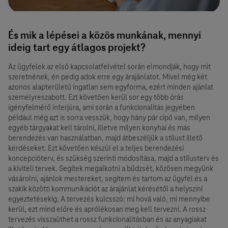
És mik a lépései a közös munkának, mennyi
ideig tart egy átlagos projekt?
Az ügyfelek az első kapcsolatfelvétel során elmondják, hogy mit
szeretnének, én pedig adok erre egy árajánlatot. Mivel még két
azonos alapterületű ingatlan sem egyforma, ezért minden ajánlat
személyreszabott. Ezt követően kerül sor egy több órás
igényfelmérő interjúra, ami során a funkcionalitás jegyében
például még azt is sorra vesszük, hogy hány pár cipő van, milyen
egyéb tárgyakat kell tárolni, illetve milyen konyhai és más
berendezés van használatban, majd átbeszéljük a stílust illető
kérdéseket. Ezt követően készül el a teljes berendezési
koncepcióterv, és szükség szerinti módosítása, majd a stílusterv és
a kiviteli tervek. Segítek megalkotni a büdzsét, közösen megyünk
vásárolni, ajánlok mestereket, segítem és tartom az ügyfél és a
szakik közötti kommunikációt az árajánlat kérésétől a helyszíni
egyeztetésekig. A tervezés kulcsszó: mi hová való, mi mennyibe
kerül, ezt mind előre és aprólékosan meg kell tervezni. A rossz
tervezés visszaüthet a rossz funkcionalitásban és az anyagiakat