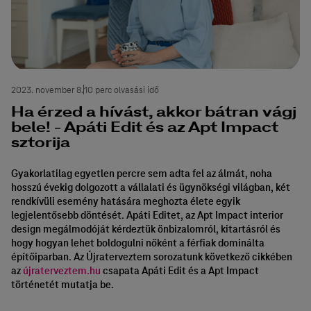
2023. november 8.
10 perc olvasási idő
Ha érzed a hívást, akkor bátran vágj
bele! - Apáti Edit és az Apt Impact
sztorija
Gyakorlatilag egyetlen percre sem adta fel az álmát, noha
hosszú évekig dolgozott a vállalati és ügynökségi világban, két
rendkívüli esemény hatására meghozta élete egyik
legjelentősebb döntését. Apáti Editet, az Apt Impact interior
design megálmodóját kérdeztük önbizalomról, kitartásról és
hogy hogyan lehet boldogulni nőként a férfiak dominálta
építőiparban. Az Újraterveztem sorozatunk következő cikkében
az
újraterveztem.hu
csapata Apáti Edit és a Apt Impact
történetét mutatja be.