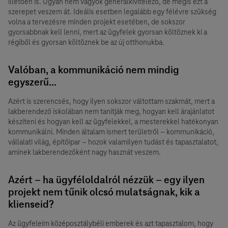
illetően is. Ugyan nem vagyok generálkivitelező, de mégis ezt a
szerepet veszem át. Ideális esetben legalább egy félévre szükség
volna a tervezésre minden projekt esetében, de sokszor
gyorsabbnak kell lenni, mert az ügyfelek gyorsan költöznek ki a
régiből és gyorsan költöznek be az új otthonukba.
Valóban, a kommunikáció nem mindig
egyszerű…
Azért is szerencsés, hogy ilyen sokszor váltottam szakmát, mert a
lakberendező iskolában nem tanítják meg, hogyan kell árajánlatot
készíteni és hogyan kell az ügyfelekkel, a mesterekkel hatékonyan
kommunikálni. Minden általam ismert területről – kommunikáció,
vállalati világ, építőipar – hozok valamilyen tudást és tapasztalatot,
aminek lakberendezőként nagy hasznát veszem.
Azért – ha ügyféloldalról nézzük – egy ilyen
projekt nem tűnik olcsó mulatságnak, kik a
klienseid?
Az ügyfeleim középosztálybéli emberek és azt tapasztalom, hogy