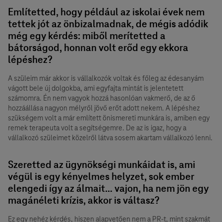
Említetted, hogy például az iskolai évek nem
tettek jót az önbizalmadnak, de mégis adódik
még egy kérdés: miből merítetted a
bátorságod, honnan volt erőd egy ekkora
lépéshez?
A szüleim már akkor is vállalkozók voltak és főleg az édesanyám
vágott bele új dolgokba, ami egyfajta mintát is jelentetett
számomra. Én nem vagyok hozzá hasonlóan vakmerő, de az ő
hozzáállása nagyon mélyről jövő erőt adott nekem. A lépéshez
szükségem volt a már említett önismereti munkára is, amiben egy
remek terapeuta volt a segítségemre. De az is igaz, hogy a
vállalkozó szüleimet közelről látva sosem akartam vállalkozó lenni.
Szeretted az ügynökségi munkáidat is, ami
végül is egy kényelmes helyzet, sok ember
elengedi így az álmait… vajon, ha nem jön egy
magánéleti krízis, akkor is váltasz?
Ez egy nehéz kérdés, hiszen alapvetően nem a PR-t, mint szakmát