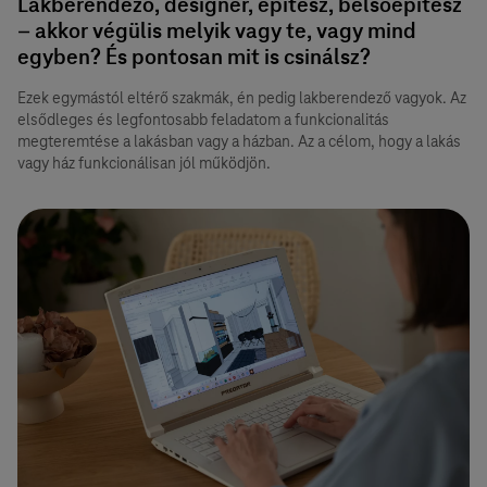
Lakberendező, designer, építész, belsőépítész
– akkor végülis melyik vagy te, vagy mind
egyben? És pontosan mit is csinálsz?
Ezek egymástól eltérő szakmák, én pedig lakberendező vagyok. Az
elsődleges és legfontosabb feladatom a funkcionalitás
megteremtése a lakásban vagy a házban. Az a célom, hogy a lakás
vagy ház funkcionálisan jól működjön.