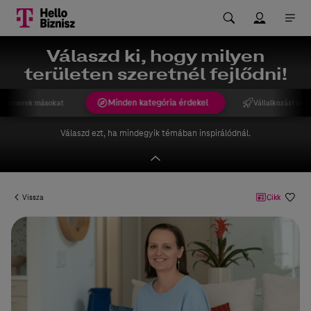
Válaszd ki, hogy milyen
területen szeretnél fejlődni!
Minden kategória érdekel
gismerek másokat
Vállalkozást indí
Válaszd ezt, ha mindegyik témában inspirálódnál.
Vissza
Cikk