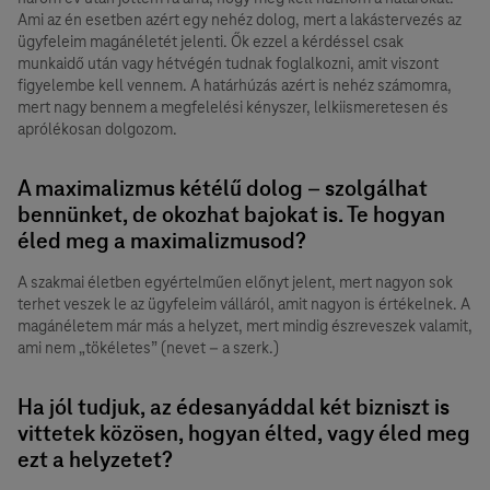
Ami az én esetben azért egy nehéz dolog, mert a lakástervezés az
ügyfeleim magánéletét jelenti. Ők ezzel a kérdéssel csak
munkaidő után vagy hétvégén tudnak foglalkozni, amit viszont
figyelembe kell vennem. A határhúzás azért is nehéz számomra,
mert nagy bennem a megfelelési kényszer, lelkiismeretesen és
aprólékosan dolgozom.
A maximalizmus kétélű dolog – szolgálhat
bennünket, de okozhat bajokat is. Te hogyan
éled meg a maximalizmusod?
A szakmai életben egyértelműen előnyt jelent, mert nagyon sok
terhet veszek le az ügyfeleim válláról, amit nagyon is értékelnek. A
magánéletem már más a helyzet, mert mindig észreveszek valamit,
ami nem „tökéletes” (nevet – a szerk.)
Ha jól tudjuk, az édesanyáddal két bizniszt is
vittetek közösen, hogyan élted, vagy éled meg
ezt a helyzetet?