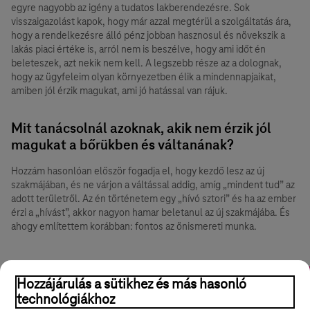
egyre nagyobb az igény a tudatos lakberendezésre. Sok
visszaigazolást kapok, hogy már azzal megtérül a szolgáltatás ára,
hogy a rendelkezésre álló pénz jobban hasznosul és növekszik a
lakás piaci értéke is, arról nem is beszélve, hogy ami időt én
beleteszek, azt nekik nem kell. A legszebb része az a dolognak,
hogy az ügyfeleim olyan környezetben élik a mindennapjaikat,
amiben jól érzik magukat, ami jó hatással van rájuk.
Mit tanácsolnál azoknak, akik nem érzik jól
magukat a bőrükben és váltanának?
Hozzám hasonlóan először fogadja el, hogy kezdő lesz az új
szakmájában, és ne várjon a váltással addig, amíg „mindent tud” az
adott területről. Az én történetem egy „hívó sztori” és ha az ember
érzi a „hívást”, akkor nagyon hamar beletanul az új szakmájába. És
ahogy említettem korábban: fontos az önismereti munka.
Fogyasztói szokások
Mesterséges intelligencia (AI)
Ügyfélkeze
Hozzájárulás a sütikhez és más hasonló
technológiákhoz