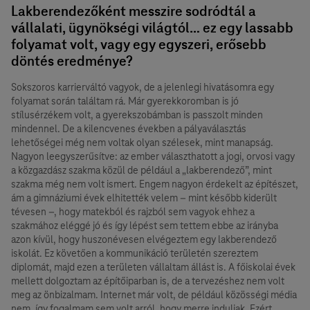
Lakberendezőként messzire sodródtál a
vállalati, ügynökségi világtól… ez egy lassabb
folyamat volt, vagy egy egyszeri, erősebb
döntés eredménye?
Sokszoros karrierváltó vagyok, de a jelenlegi hivatásomra egy
folyamat során találtam rá. Már gyerekkoromban is jó
stílusérzékem volt, a gyerekszobámban is passzolt minden
mindennel. De a kilencvenes években a pályaválasztás
lehetőségei még nem voltak olyan szélesek, mint manapság.
Nagyon leegyszerűsítve: az ember választhatott a jogi, orvosi vagy
a közgazdász szakma közül de például a „lakberendező”, mint
szakma még nem volt ismert. Engem nagyon érdekelt az építészet,
ám a gimnáziumi évek elhitették velem – mint később kiderült
tévesen –, hogy matekból és rajzból sem vagyok ehhez a
szakmához eléggé jó és így lépést sem tettem ebbe az irányba
azon kívül, hogy huszonévesen elvégeztem egy lakberendező
iskolát. Ez követően a kommunikáció területén szereztem
diplomát, majd ezen a területen vállaltam állást is. A főiskolai évek
mellett dolgoztam az építőiparban is, de a tervezéshez nem volt
meg az önbizalmam. Internet már volt, de például közösségi média
nem, így fogalmam sem volt arról, hogy merre induljak. Ezért