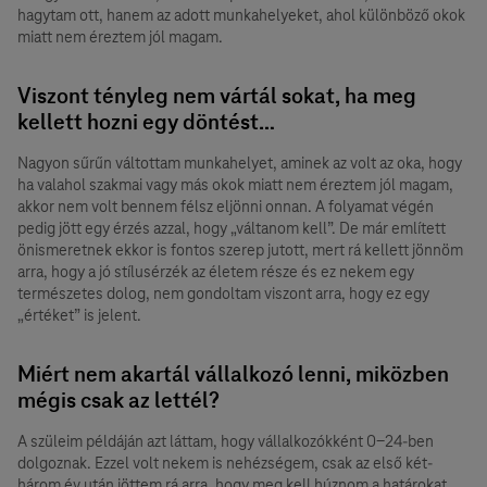
hagytam ott, hanem az adott munkahelyeket, ahol különböző okok
miatt nem éreztem jól magam.
Viszont tényleg nem vártál sokat, ha meg
kellett hozni egy döntést…
Nagyon sűrűn váltottam munkahelyet, aminek az volt az oka, hogy
ha valahol szakmai vagy más okok miatt nem éreztem jól magam,
akkor nem volt bennem félsz eljönni onnan. A folyamat végén
pedig jött egy érzés azzal, hogy „váltanom kell”. De már említett
önismeretnek ekkor is fontos szerep jutott, mert rá kellett jönnöm
arra, hogy a jó stílusérzék az életem része és ez nekem egy
természetes dolog, nem gondoltam viszont arra, hogy ez egy
„értéket” is jelent.
Miért nem akartál vállalkozó lenni, miközben
mégis csak az lettél?
A szüleim példáján azt láttam, hogy vállalkozókként 0-24-ben
dolgoznak. Ezzel volt nekem is nehézségem, csak az első két-
három év után jöttem rá arra, hogy meg kell húznom a határokat.