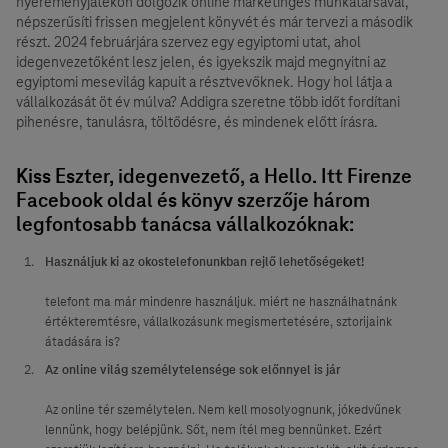
nyereményjátékon dolgozik online marketinges munkatársával,
népszerűsíti frissen megjelent könyvét és már tervezi a második
részt. 2024 februárjára szervez egy egyiptomi utat, ahol
idegenvezetőként lesz jelen, és igyekszik majd megnyitni az
egyiptomi mesevilág kapuit a résztvevőknek. Hogy hol látja a
vállalkozását öt év múlva? Addigra szeretne több időt fordítani
pihenésre, tanulásra, töltődésre, és mindenek előtt írásra.
Kiss Eszter, idegenvezető, a Hello. Itt Firenze
Facebook oldal és könyv szerzője három
legfontosabb tanácsa vállalkozóknak:
Használjuk ki az okostelefonunkban rejlő lehetőségeket!
telefont ma már mindenre használjuk. miért ne használhatnánk
értékteremtésre, vállalkozásunk megismertetésére, sztorijaink
átadására is?
Az online világ személytelensége sok előnnyel is jár
Az online tér személytelen. Nem kell mosolyognunk, jókedvűnek
lennünk, hogy belépjünk. Sőt, nem ítél meg bennünket. Ezért