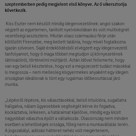
szeptemberben pedig megjelent első könyve. Az ő sikersztorija
következik.
Kiss Eszter nem készült mindig idegenvezetőnek: angol szakon
végzett az egyetemen, tanított nyelviskolában és volt multicégnél
vezetőségi asszisztens. Miután olasz származású férje után
költözött Firenzébe, meg kellett találnia, hogy mivel foglalkozna
igazán szívesen. Saját érdeklődésből elvégzett egy idegenvezető
tanfolyamot, hogy ő maga többet megtudjon új környezetének
látnivalóiról, történelmi múltjáról. Aztán idővel felismerte, hogy
van egy belső késztetése, hogy ezt a megszerzett tudást másokkal
is megossza – nem mellesleg kisgyermekes anyaként egy idegen
országban ideálisnak is tűnt egy rugalmas időbeosztással járó
munka.
„Lépésről lépésre, kis választásokkal, belső intuícióra, sugallatra
hallgatva, nálam ügyesebbek segítségét kérve és fogadva,
kockáztatva, lelkesen, a határaimat kijelölve, mindig egy kicsit
nagyobbat választva épült a vállalkozás. Olaszország nem minden
esetben a lehetőségek országa, főleg nem a munkavállalás terén.
A jogszabályi, adózási hátteret nehéz volt megértenem,