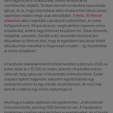
nem hagyhattuk el a lakásunkat, kivéve bevásárlás és
szemétlevitel céljából. Tombolt bennem a másokkal kapcsolódás
igénye, és az, hogy a bizonytalan időre elhalasztódni látszó szezon
valamilyen módon mégis csak elkezdődjön. A
Hello. Itt Firenze
oldalamon
akkor leginkább a járványról tudósítottam, és sokan
felfigyeltek erre. Kihasználva ezt, meghirdettem ingyenes online
előadásokat, amikre nagy örömmel készültem fel. Sokan követték,
hallgatták, szerették. Később a téli, kevesebb munkával járó
időszakban jó ötletnek tűnt, hogy az egyébként tanulással töltött
időszakomban másokkal is megosszam a tudást – így folytatódtak
az online előadások.”
A Facebook oldalának követői létszáma ebben a bizonyos 2020-as
évben lépte át a 10.000-es határt, jelentős növekedést elérve.
Látva azt, hogy igény van a fokozottabb online jelenlétre, Eszter
csapatot épített maga köré: elkezdett együttműködni egy
webszerkesztővel és egy virtuális asszisztenssel, de most már
tartozik a stábhoz egy online marketinges is.
Merthogy a tudatos építkezés elengedhetetlen: „A követőknek
hírlevelet küldök, jelenleg 1300 feliratkozó van. A Facebookon
hirdetésben szoktam népszerűsíteni az eseményeket, és a Google