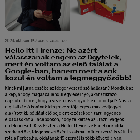
2023. október 19.
7 perc olvasási idő
Hello Itt Firenze: Ne azért
válasszanak engem az ügyfelek,
mert én voltam az első találat a
Google-ban, hanem mert a sok
közül én voltam a legmeggyőzőbb!
Kinek mi jutna eszébe az idegenvezető szó hallatán? Mondjuk az
a kép, ahogy magasba lendül egy esernyő, akár szikrázó
napsütésben is, hogy a vezető összegyűjtse csoportját? Nos, a
digitalizáció korának idegenvezetője egész más védjegyet
alakított ki: például élő bejelentkezésekben tart ingyenes
előadásokat a Facebookon, hogy felkeltse az utazni vágyók
érdeklődését. Kiss Eszter, a Hello Itt Firenze Facebook oldal
szerkesztője, idegenvezetőként szakmai influenszerré is vált. Írt
róla a Forbes.hu, oldalának 15 ezernél is több követője van,