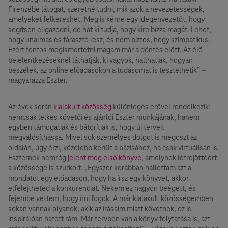
Firenzébe látogat, szeretné tudni, mik azok a nevezetességek,
amelyeket felkereshet. Meg is kérne egy idegenvezetőt, hogy
segítsen eligazodni, de hát ki tudja, hogy kire bízza magát. Lehet,
hogy unalmas és fárasztó lesz, és nem biztos, hogy szimpatikus.
Ezért fontos megismertetni magam már a döntés előtt. Az élő
bejelentkezéseknél láthatják, ki vagyok, hallhatják, hogyan
beszélek, az online előadásokon a tudásomat is tesztelhetik” –
magyarázza Eszter.
Az évek során
kialakult közösség
különleges erővel rendelkezik:
nemcsak lelkes követői és ajánlói Eszter munkájának, hanem
egyben támogatják és bátorítják is, hogy új terveit
megvalósíthassa. Mivel sok személyes dolgot is megoszt az
oldalán, úgy érzi, közelebb került a bázisához, ha csak virtuálisan is.
Eszternek nemrég
jelent meg első könyve,
amelynek létrejöttéért
a közössége is szurkolt. „Egyszer korábban hallottam azt a
mondatot egy előadáson, hogy ha írsz egy könyvet, akkor
elfelejtheted a konkurenciát. Nekem ez nagyon beégett, és
fejembe vettem, hogy írni fogok. A már kialakult közösségemben
sokan vannak olyanok, akik az írásaim miatt követnek, ez is
inspirálóan hatott rám. Már tervben van a könyv folytatása is, azt