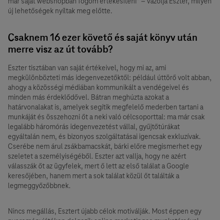
már saját webshopban fogom értékesíteni” – vázolja Eszter, milyen
új lehetőségek nyíltak meg előtte.
Csaknem 16 ezer követő és saját könyv után
merre visz az út tovább?
Eszter tisztában van saját értékeivel, hogy mi az, ami
megkülönbözteti más idegenvezetőktől: például úttörő volt abban,
ahogy a közösségi médiában kommunikált a vendégeivel és
minden más érdeklődővel. Bátran meghúzta azokat a
határvonalakat is, amelyek segítik megfelelő mederben tartani a
munkáját és összehozni őt a neki való célcsoporttal: ma már csak
legalább háromórás idegenvezetést vállal, gyűjtőtúrákat
egyáltalán nem, és bizonyos szolgáltatásai igencsak exkluzívak.
Cserébe nem árul zsákbamacskát, bárki előre megismerhet egy
szeletet a személyiségéből. Eszter azt vallja, hogy ne azért
válasszák őt az ügyfelek, mert ő lett az első találat a Google
keresőjében, hanem mert a sok találat közül őt találták a
legmeggyőzőbbnek.
Nincs megállás, Esztert újabb célok motiválják. Most éppen egy