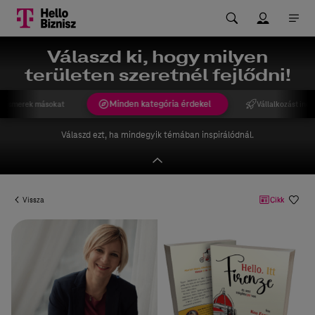
Válaszd ki, hogy milyen
területen szeretnél fejlődni!
Minden kategória érdekel
gismerek másokat
Vállalkozást indí
Válaszd ezt, ha mindegyik témában inspirálódnál.
Vissza
Cikk