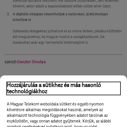
szeretjük lazításra használni. Ha találunk olyasvalakit, akit érdemes
követni, akkor abból a kapcsolódásból előbb-utóbb lehet üzlet.
A digitális világban lebonthatjuk a határokat, új közönséget
érhetünk el
Szélesebb rétegekhez juthatunk el az online térben, például külföldön
élő magyarokhoz, ha magyar nyelvű a szolgáltatásunk. De
kialakulhat akár egy nemzetközi közönségünk is.
szerző:
Ganzler Orsolya
Fogyasztói szokások
Online értékelés
Online marketing
Hozzájárulás a sütikhez és más hasonló
technológiákhoz
Hasznos volt?
Igen
Nem
Megosztom
A Magyar Telekom weboldala sütiket és egyéb nyomon
követésre alkalmas megoldásokat használ, amelyek az
alkalmazott technológia függvényében adatot tárolnak az
eszközödön, vagy onnan adatot gyűjtenek. Kérjük, az alábbi