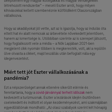
beépítenem egy magyar kollégákkal és magyar vendégekkel
létrehozott rendszerbe” – meséli Eszter arról, hogy milyen
kihívásokkal kellett szembenéznie külföldiként Olaszországban
vállalkozva.
Hogy az akadályokat jól vette, azt az is igazolja, hogy az indulás óta
eltelt hat év alatt nemcsak az árbevétele növekedett jelentősen,
hanem az ismertsége is. Utóbbiban szerinte az is szerepet játszott,
hogy foglalkozott vele a média – a Nők Lapjában 2021-ben
megjelent cikk nyomán többen is megkeresték, volt, aki a repülőn
ülve olvasta a cikket, majd leszállás után befoglalt nála egy
idegenvezetést.
Miért tett jót Eszter vállalkozásának a
pandémia?
Ezt a népszerűséget annak ellenére sikerült elérnie és
fenntartania, hogy a
covid-járvánnyal terhelt időszak
nem
kedvezett a turizmusnak. Eszter a lezárások idején ösztönösen
cselekedett és indított el olyan kezdeményezést, ami szakmájában
egyedülállónak mondható: „Az olasz szabályok szerint két hónapig