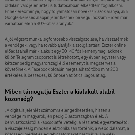
oldalain való jelenléttel is tudatosabban elkezdtem foglalkozni.
Ennek eredménye, hogy folyamatosan növekszik azok aránya, akik
Google-keresés alapján jelentkeznek be végül hozzám – idén már
várhatóan eléri a 40%-ot az arányuk.”
A jól végzett munka legfontosabb visszaigazolása, ha visszatérnek
a vendégek, vagy ha tovább ajánlják a szolgáltatást. Eszter online
előadásainál már kialakult egy 30-40 fős keménymag, akiknek
külön Telegram csoportot is létrehozott, egy évben egyszer vagy
kétszer pedig magyarországi élő eseményt is megszervez a
követőinek. A Facebook oldalán megtalálható több mint 200
értékelés is beszédes, különösen az öt csillagos átlag.
Miben támogatja Eszter a kialakult stabil
közönség?
„A digitális jelenlét számomra elengedhetetlen, hiszen a
vendégeim magyarok, én pedig Olaszországban élek. A
bemutatkozástól a kapcsolatfelvételig, a részletek egyeztetésétől
a visszajelzésig minden elektronikusan történik, a weboldalamat, a
közösségi médiát és egyéb csatornákat használva. Ha valaki