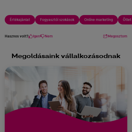
Értékajánlat
Fogyasztói szokások
Online marketing
Ötle
Hasznos volt?
Igen
Nem
Megosztom
Megoldásaink vállalkozásodnak