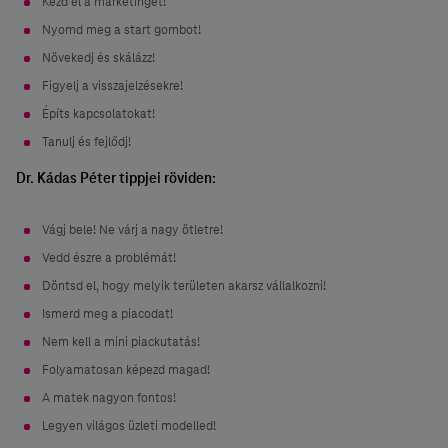
Kezd el a marketinget!
Nyomd meg a start gombot!
Növekedj és skálázz!
Figyelj a visszajelzésekre!
Építs kapcsolatokat!
Tanulj és fejlődj!
Dr. Kádas Péter tippjei röviden:
Vágj bele! Ne várj a nagy ötletre!
Vedd észre a problémát!
Döntsd el, hogy melyik területen akarsz vállalkozni!
Ismerd meg a piacodat!
Nem kell a mini piackutatás!
Folyamatosan képezd magad!
A matek nagyon fontos!
Legyen világos üzleti modelled!