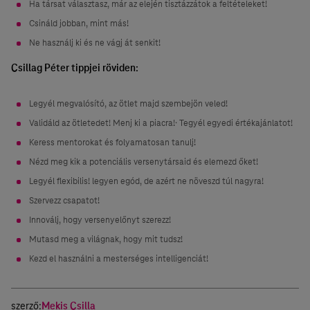
Ha társat választasz, már az elején tisztázzátok a feltételeket!
Csináld jobban, mint más!
Ne használj ki és ne vágj át senkit!
Csillag Péter tippjei röviden:
Legyél megvalósító, az ötlet majd szembejön veled!
Validáld az ötletedet! Menj ki a piacra!· Tegyél egyedi értékajánlatot!
Keress mentorokat és folyamatosan tanulj!
Nézd meg kik a potenciális versenytársaid és elemezd őket!
Legyél flexibilis! legyen egód, de azért ne növeszd túl nagyra!
Szervezz csapatot!
Innoválj, hogy versenyelőnyt szerezz!
Mutasd meg a világnak, hogy mit tudsz!
Kezd el használni a mesterséges intelligenciát!
szerző:
Mekis Csilla