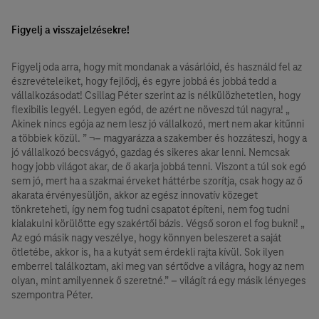
Figyelj a visszajelzésekre!
Figyelj oda arra, hogy mit mondanak a vásárlóid, és használd fel az
észrevételeiket, hogy fejlődj, és egyre jobbá és jobbá tedd a
vállalkozásodat! Csillag Péter szerint az is nélkülözhetetlen, hogy
flexibilis legyél. Legyen egód, de azért ne növeszd túl nagyra! „
Akinek nincs egója az nem lesz jó vállalkozó, mert nem akar kitűnni
a többiek közül. ” ¬– magyarázza a szakember és hozzáteszi, hogy a
jó vállalkozó becsvágyó, gazdag és sikeres akar lenni. Nemcsak
hogy jobb világot akar, de ő akarja jobbá tenni. Viszont a túl sok egó
sem jó, mert ha a szakmai érveket háttérbe szorítja, csak hogy az ő
akarata érvényesüljön, akkor az egész innovatív közeget
tönkreteheti, így nem fog tudni csapatot építeni, nem fog tudni
kialakulni körülötte egy szakértői bázis. Végső soron el fog bukni! „
Az egó másik nagy veszélye, hogy könnyen beleszeret a saját
ötletébe, akkor is, ha a kutyát sem érdekli rajta kívül. Sok ilyen
emberrel találkoztam, aki meg van sértődve a világra, hogy az nem
olyan, mint amilyennek ő szeretné.” – világít rá egy másik lényeges
szempontra Péter.