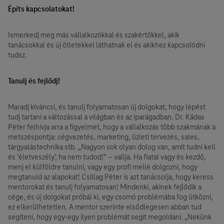
Építs kapcsolatokat!
Ismerkedj meg más vállalkozókkal és szakértőkkel, akik
tanácsokkal és új ötletekkel láthatnak el és akikhez kapcsolódni
tudsz.
Tanulj és fejlődj!
Maradj kíváncsi, és tanulj folyamatosan új dolgokat, hogy lépést
tudj tartani a változással a világban és az iparágadban. Dr. Kádas
Péter felhívja arra a figyelmet, hogy a vállalkozás több szakmának a
metszéspontja: cégvezetés, marketing, üzleti tervezés, sales,
tárgyalástechnika stb. „Nagyon sok olyan dolog van, amit tudni kell
és ’életveszély’, ha nem tudod!” – vallja. Ha fiatal vagy és kezdő,
menj el külföldre tanulni, vagy egy profi mellé dolgozni, hogy
megtanuld az alapokat! Csillag Péter is azt tanácsolja, hogy keress
mentorokat és tanulj folyamatosan! Mindenki, akinek fejlődik a
cége, és új dolgokat próbál ki, egy csomó problémába fog ütközni,
ez elkerülhetetlen. A mentor szerinte elsődlegesen abban tud
segíteni, hogy egy-egy ilyen problémát segít megoldani. „Nekünk