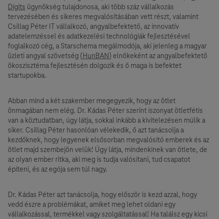
Digits
ügynökség tulajdonosa, aki több száz vállalkozás
tervezésében és sikeres megvalósításában vett részt, valamint
Csillag Péter IT vállalkozó, angyalbefektető, az innovatív
adatelemzéssel és adatkezelési technológiák fejlesztésével
foglalkozó cég, a Starschema megálmodója, aki jelenleg a magyar
üzleti angyal szövetség (
HunBAN
) elnökeként az angyalbefektető
ökoszisztéma fejlesztésén dolgozik és ő maga is befektet
startupokba.
Abban mind a két szakember megegyezik, hogy az ötlet
önmagában nem elég. Dr. Kádas Péter szerint iszonyat ötletfétis
van a köztudatban, úgy látja, sokkal inkább a kivitelezésen múlik a
siker. Csillag Péter hasonlóan vélekedik, ő azt tanácsolja a
kezdőknek, hogy legyenek elsősorban megvalósító emberek és az
ötlet majd szembejön velük! Úgy látja, mindenkinek van ötlete, de
az olyan ember ritka, aki meg is tudja valósítani, tud csapatot
építeni, és az egója sem túl nagy.
Dr. Kádas Péter azt tanácsolja, hogy először is kezd azzal, hogy
vedd észre a problémákat, amiket meg lehet oldani egy
vállalkozással, termékkel vagy szolgáltatással! Ha találsz egy kicsi