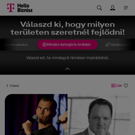
Válaszd ki, hogy milyen
területen szeretnél fejlődni!
Minden kategória érdekel
gismerek másokat
Vállalkozást indí
Válaszd ezt, ha mindegyik témában inspirálódnál.
Vissza
Cikk