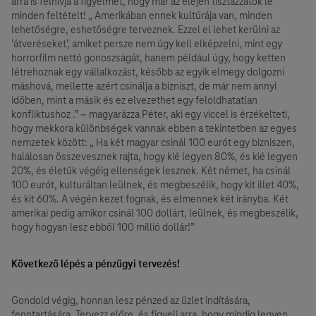
arra is felhívja a figyelmet, hogy már az elején tisztázzatok le
minden feltételt! „ Amerikában ennek kultúrája van, minden
lehetőségre, eshetőségre terveznek. Ezzel el lehet kerülni az
’átveréseket’, amiket persze nem úgy kell elképzelni, mint egy
horrorfilm nettó gonoszságát, hanem például úgy, hogy ketten
létrehoznak egy vállalkozást, később az egyik elmegy dolgozni
máshová, mellette azért csinálja a bizniszt, de már nem annyi
időben, mint a másik és ez elvezethet egy feloldhatatlan
konfliktushoz .” – magyarázza Péter, aki egy viccel is érzékelteti,
hogy mekkora különbségek vannak ebben a tekintetben az egyes
nemzetek között: „ Ha két magyar csinál 100 eurót egy bizniszen,
halálosan összevesznek rajta, hogy kié legyen 80%, és kié legyen
20%, és életük végéig ellenségek lesznek. Két német, ha csinál
100 eurót, kulturáltan leülnek, és megbeszélik, hogy kit illet 40%,
és kit 60%. A végén kezet fognak, és elmennek két irányba. Két
amerikai pedig amikor csinál 100 dollárt, leülnek, és megbeszélik,
hogy hogyan lesz ebből 100 millió dollár!”
Következő lépés a pénzügyi tervezés!
Gondold végig, honnan lesz pénzed az üzlet indítására,
fenntartására. Tervezz előre, és figyelj arra, hogy mindig legyen