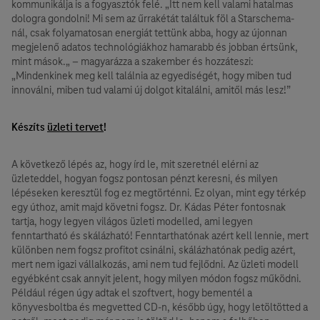
kommunikálja is a fogyasztók felé. „Itt nem kell valami hatalmas
dologra gondolni! Mi sem az űrrakétát találtuk föl a Starschema-
nál, csak folyamatosan energiát tettünk abba, hogy az újonnan
megjelenő adatos technológiákhoz hamarabb és jobban értsünk,
mint mások.„ – magyarázza a szakember és hozzáteszi:
„Mindenkinek meg kell találnia az egyediségét, hogy miben tud
innoválni, miben tud valami új dolgot kitalálni, amitől más lesz!”
Készíts
üzleti tervet
!
A következő lépés az, hogy írd le, mit szeretnél elérni az
üzleteddel, hogyan fogsz pontosan pénzt keresni, és milyen
lépéseken keresztül fog ez megtörténni. Ez olyan, mint egy térkép
egy úthoz, amit majd követni fogsz. Dr. Kádas Péter fontosnak
tartja, hogy legyen világos üzleti modelled, ami legyen
fenntartható és skálázható! Fenntarthatónak azért kell lennie, mert
különben nem fogsz profitot csinálni, skálázhatónak pedig azért,
mert nem igazi vállalkozás, ami nem tud fejlődni. Az üzleti modell
egyébként csak annyit jelent, hogy milyen módon fogsz működni.
Például régen úgy adtak el szoftvert, hogy bementél a
könyvesboltba és megvetted CD-n, később úgy, hogy letöltötted a