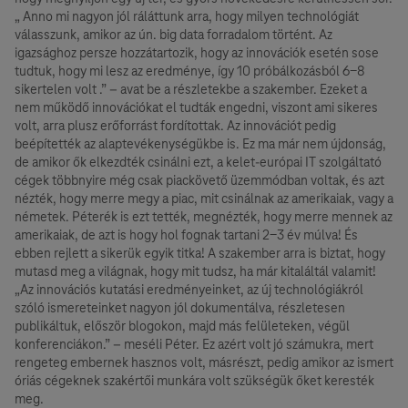
„ Anno mi nagyon jól ráláttunk arra, hogy milyen technológiát
válasszunk, amikor az ún. big data forradalom történt. Az
igazsághoz persze hozzátartozik, hogy az innovációk esetén sose
tudtuk, hogy mi lesz az eredménye, így 10 próbálkozásból 6-8
sikertelen volt .” – avat be a részletekbe a szakember. Ezeket a
nem működő innovációkat el tudták engedni, viszont ami sikeres
volt, arra plusz erőforrást fordítottak. Az innovációt pedig
beépítették az alaptevékenységükbe is. Ez ma már nem újdonság,
de amikor ők elkezdték csinálni ezt, a kelet-európai IT szolgáltató
cégek többnyire még csak piackövető üzemmódban voltak, és azt
nézték, hogy merre megy a piac, mit csinálnak az amerikaiak, vagy a
németek. Péterék is ezt tették, megnézték, hogy merre mennek az
amerikaiak, de azt is hogy hol fognak tartani 2-3 év múlva! És
ebben rejlett a sikerük egyik titka! A szakember arra is biztat, hogy
mutasd meg a világnak, hogy mit tudsz, ha már kitaláltál valamit!
„Az innovációs kutatási eredményeinket, az új technológiákról
szóló ismereteinket nagyon jól dokumentálva, részletesen
publikáltuk, először blogokon, majd más felületeken, végül
konferenciákon.” – meséli Péter. Ez azért volt jó számukra, mert
rengeteg embernek hasznos volt, másrészt, pedig amikor az ismert
óriás cégeknek szakértői munkára volt szükségük őket keresték
meg.