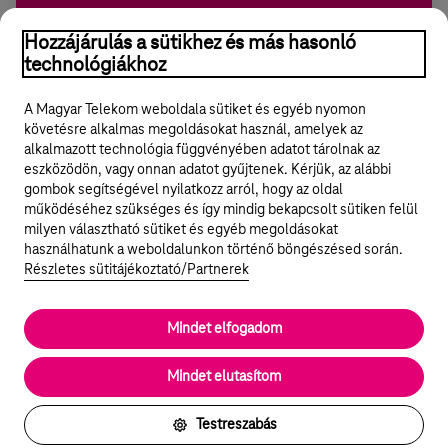
Üzleti Mobil díjcsomagok
Hozzájárulás a sütikhez és más hasonló
A Telekomnál a vállalt költési szinteden belül havonta
technológiákhoz
rugalmasan alakíthatod a csomagod, aszerint hogy több netre
vagy beszélgetésre lenne szükséged.
A Magyar Telekom weboldala sütiket és egyéb nyomon
követésre alkalmas megoldásokat használ, amelyek az
alkalmazott technológia függvényében adatot tárolnak az
eszközödön, vagy onnan adatot gyűjtenek. Kérjük, az alábbi
gombok segítségével nyilatkozz arról, hogy az oldal
Legyél a Hello Biznisz közösség tagja!
működéséhez szükséges és így mindig bekapcsolt sütiken felül
milyen választható sütiket és egyéb megoldásokat
REGISZTRÁLOK/BELÉPEK
használhatunk a weboldalunkon történő böngészésed során.
Részletes sütitájékoztató/Partnerek
Mindet elfogadom
© 2024 Magyar Telekom Nyrt.
Rólunk
Mindet elutasítom
Cookie beállítások
Testreszabás
Jogi dokumentumok