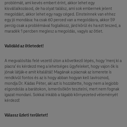
problémát, ami kevés embert érint, akkor lehet egy
kisvállalkozásod, de ha olyat találsz, ami sok embernek jelent
megoldást, akkor lehet egy nagy céged. Einsteinnek van ehhez
egy jó mondása: ha csak 60 perced van a megoldásra, akkor 59
percig csak a problémával foglalkozz, járd körül és ha ezt teszed, a
maradék 1 percben meglesz a megoldás, vagyis az ötlet.
Validáld az ötletedet!
A megvalósítás felé vezető úton a következő lépés, hogy ’menj ki a
piacra’ és kérdezd meg a lehetséges ügyfeleket, hogy vajon ők is
jónak látják-e amit kitaláltál! Magának a piacnak az ismerete is
rendkívül fontos és az is hogy abban hogyan kell lavíroznod,
mondja Dr. Kádas Péter, aki azt is hozzátette, hogy nem a legjobb
elgondolás a barátokon, ismerősökön tesztelni, mert nem fognak
igazat mondani. Sokkal inkább a tágabb környezeted véleményét
kérdezd!
Válassz üzleti területet!