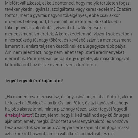
Mielőtt vállalkozol, el kell döntened, hogy melyik területen fogsz
tevékenykedni: gyártás, szolgáltatás vagy kereskedelem? Ez azért
fontos, mert a gyártás nagyon tőkeigényes, ebbe csak akkor
érdemes belevágnod, ha van mit befektetned. Sokkal kisebb
tőkeigényű a szolgáltatás, viszont ott szükségesek a
menedzsment ismeretek. A kereskedelemnél viszont sok esetben
nincs szükség túl nagy tőkére, és kevésbé számít a menedzsment
ismeret is, emiatt teljesen kezdőknek ez a legegyszerűbb pálya.
Ami nem jelenti azt, hogy nem lehet szép üzleti eredményeket
elérni itt is. Péternek van például egy ügyfele, aki másodmagával
kétmilliárdot hoz össze évente ezen a területen.
Tegyél egyedi értékajánlatot!
„Ha mindent csak lemásolsz, és úgy csinálod, mint a többiek, akkor
te leszel a ’többiek’! – tartja Csillag Péter, és azt tanácsolja, hogy
ha jobb akarsz lenni, mint a piac nagy része, akkor tegyél ’egyedi
értékajánlatot
’! Ez azt jelenti, hogy ki kell találnod egy különleges
ajánlatot, amely megkülönböztet a versenytársaidtól és vonzóvá
tesz a vásárlók szemében. Az egyedi értékajánlat megfogalmazza
azt a konkrét hasznot, amit a vállalkozásod biztosít, és ezt