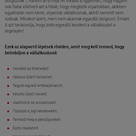
dolgoznak -, hanem arra hívja fel inkább a figyelmet, hogy nagyon
sok fiatal elköveti azt a hibát, hogy megbízik olyanokban, akikben
egyáltalán nem kéne, olyannal vállalkoznak, akiről semmit nem
tudnak. Mindezt azért, mert nem akarnak egyedül dolgozni. Emiatt
ő azt tanácsolja, hogy jobb egyedül kezdeni a vállalkozást a
legelején!
Ezek az alapvető lépések röviden, amit meg kell tenned, hogy
beinduljon a vállalkozásod:
Validáld az ötletedet!
Válassz üzleti területet!
Tegyél egyedi értékajánlatot!
Készíts üzleti tervet!
Alakítsd ki az arculatodat!
Tisztázd a jogi kérdéseket!
Tervezd meg a pénzügyeket!
Építs csapatot!