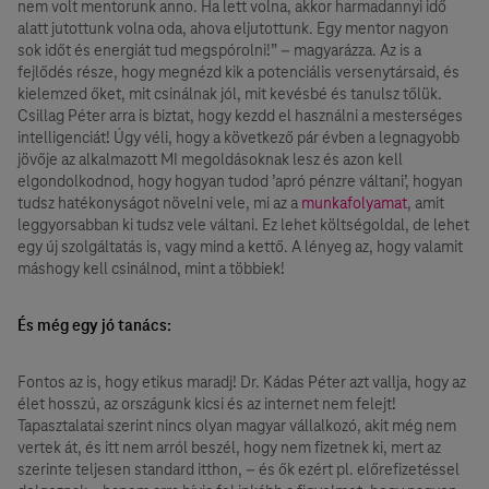
nem volt mentorunk anno. Ha lett volna, akkor harmadannyi idő
alatt jutottunk volna oda, ahova eljutottunk. Egy mentor nagyon
sok időt és energiát tud megspórolni!” – magyarázza. Az is a
fejlődés része, hogy megnézd kik a potenciális versenytársaid, és
kielemzed őket, mit csinálnak jól, mit kevésbé és tanulsz tőlük.
Csillag Péter arra is biztat, hogy kezdd el használni a mesterséges
intelligenciát! Úgy véli, hogy a következő pár évben a legnagyobb
jövője az alkalmazott MI megoldásoknak lesz és azon kell
elgondolkodnod, hogy hogyan tudod ’apró pénzre váltani’, hogyan
tudsz hatékonyságot növelni vele, mi az a
munkafolyamat
, amit
leggyorsabban ki tudsz vele váltani. Ez lehet költségoldal, de lehet
egy új szolgáltatás is, vagy mind a kettő. A lényeg az, hogy valamit
máshogy kell csinálnod, mint a többiek!
És még egy jó tanács:
Fontos az is, hogy etikus maradj! Dr. Kádas Péter azt vallja, hogy az
élet hosszú, az országunk kicsi és az internet nem felejt!
Tapasztalatai szerint nincs olyan magyar vállalkozó, akit még nem
vertek át, és itt nem arról beszél, hogy nem fizetnek ki, mert az
szerinte teljesen standard itthon, – és ők ezért pl. előrefizetéssel