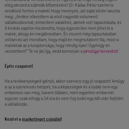
elég pénzed a számlák kifizetésére! Dr. Kádas Péter szerint is
rendkívül fontos a matek! Hogy mennyire, azt saját bőrén tanulta
meg: „Amikor elkezdtem az első nagyobb volumenű
vállalkozásomat, elmentem valakihez, akinek volt tapasztalata, és
ő kockás papíron kiszámolta, hogy egyszerűen nem jöhet ki a
matek, ahogy én megálmodtam. Én viszont még tapasztalatlan
voltam és azt mondtam, hogy majd én megmutatom! Na, most a
mateknak az a tulajdonsága, hogy mindig nyer! Úgyhogy én
vesztettem!” Te ne járj így, vedd komolyan a
pénzügyi tervezést
!
Építs csapatot!
Ha a tevékenységed igényli, akkor szervezz egy jó csapatot! Amúgy
is az a szerencsés helyzet, ha a képességek és a tudás nem egy
emberben van meg, hanem többen, mert egyetlen embernél
egyszer csak elfogy a 24 óra és nem fog tudni egy idő után fejlődni
a vállalkozás.
Kezd el a
marketinget csinálni
!