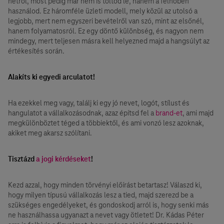
netről, most pedig már nem is töltöd le, hanem a felhőben
használod. Ez háromféle üzleti modell, mely közül az utolsó a
legjobb, mert nem egyszeri bevételről van szó, mint az elsőnél,
hanem folyamatosról. Ez egy döntő különbség, és nagyon nem
mindegy, mert teljesen másra kell helyezned majd a hangsúlyt az
értékesítés során.
Alakíts ki egyedi arculatot!
Ha ezekkel meg vagy, találj ki egy jó nevet, logót, stílust és
hangulatot a vállalkozásodnak, azaz építsd fel a
brand-et
, ami majd
megkülönböztet téged a többiektől, és ami vonzó lesz azoknak,
akiket meg akarsz szólítani.
Tisztázd
a jogi kérdéseket
!
Kezd azzal, hogy minden törvényi előírást betartasz! Válaszd ki,
hogy milyen típusú vállalkozás lesz a tied, majd szerezd be a
szükséges engedélyeket, és gondoskodj arról is, hogy senki más
ne használhassa ugyanazt a nevet vagy ötletet! Dr. Kádas Péter