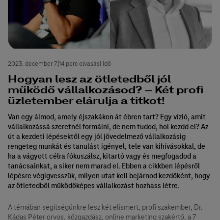
2023. december 7.
14 perc olvasási idő
Hogyan lesz az ötletedből jól
működő vállalkozásod? – Két profi
üzletember elárulja a titkot!
Van egy álmod, amely éjszakákon át ébren tart? Egy vízió, amit
vállalkozássá szeretnél formálni, de nem tudod, hol kezdd el? Az
út a kezdeti lépésektől egy jól jövedelmező vállalkozásig
rengeteg munkát és tanulást igényel, tele van kihívásokkal, de
ha a vágyott célra fókuszálsz, kitartó vagy és megfogadod a
tanácsainkat, a siker nem marad el. Ebben a cikkben lépésről
lépésre végigvesszük, milyen utat kell bejárnod kezdőként, hogy
az ötletedből működőképes vállalkozást hozhass létre.
A témában segítségünkre lesz két elismert, profi szakember, Dr.
Kádas Péter orvos, közgazdász, online marketing szakértő, a
7