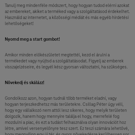
Tanulj meg mindenféle módszert, hogy hogyan tudod elérni azokat
az embereket, akiket a terméked vagy a szolgáltatásod érdekelhet.
Használd az internetet, a közösségi médiát és más egyéb hirdetési
lehetőségeket!
Nyomd meg a start gombot!
Amikor minden előkészületet megtettél, kezd el árulni a
termékedet vagy nyújtsd a szolgáltatásodat. Figyelj az emberek
visszajelzéseire, és legyél kész gyorsan változtatni, ha szükséges.
Növekedj és skálázz!
Gondolkozz azon, hogyan tudnál több terméket eladni, vagy
hogyan terjeszkedhetsz más területekre. Csillag Péter úgy véli,
hogy egy vállalkozó nem attól lesz sikeres, hogy melyik területen
dolgozik, hanem hogy mennyire találja el hogy, merrefelé fog
mozdulni a piac, és ezt a tudást felhasználva olyan innovációt hoz
létre, amivel versenyelőnyre tesz szert. Ez teszi számára lehetővé,
hogy megnyíljon egy új tér, és gyors növekedésre kerülhessen sor.