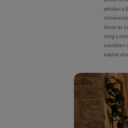
például a 
történetük
össze az ü
meg a remé
esetében n
kaptak első