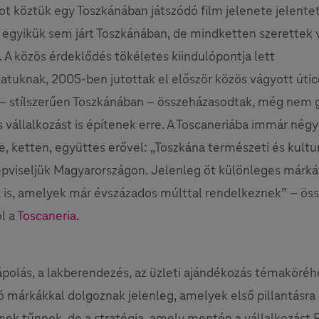
ot köztük egy Toszkánában játszódó film jelenete jelente
egyikük sem járt Toszkánában, de mindketten szerettek 
a. A közös érdeklődés tökéletes kiindulópontja lett
atuknak, 2005-ben jutottak el először közös vágyott útic
– stílszerűen Toszkánában – összeházasodtak, még nem 
 vállalkozást is építenek erre. A Toscaneriába immár nég
e, ketten, együttes erővel: „Toszkána természeti és kultur
épviseljük Magyarországon. Jelenleg öt különleges márká
 is, amelyek már évszázados múlttal rendelkeznek” – össz
l a
Toscaneria.
polás, a lakberendezés, az üzleti ajándékozás témaköréh
 márkákkal dolgoznak jelenleg, amelyek első pillantásra
ek tűnnek, de a stratégia, amely mentén a vállalkozást 