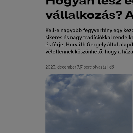
Hogyan lesz e
vállalkozás? A
Kell-e nagyobb fegyvertény egy kez
sikeres és nagy tradíciókkal rendel
és férje, Horváth Gergely által alap
véletlennek köszönhető, hogy a házasp
2023. december 7.
7 perc olvasási idő