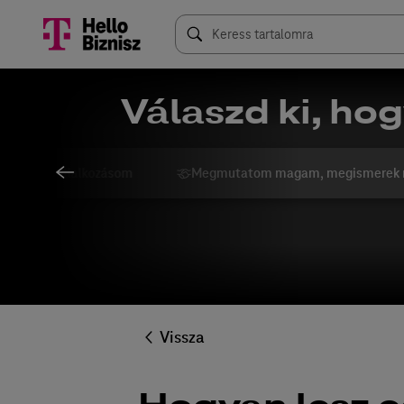
Válaszd ki, hog
ngolom a vállalkozásom
Megmutatom magam, megismerek 
Vissza