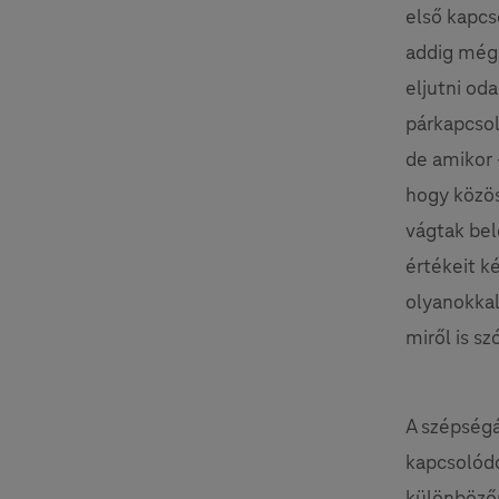
első kapcs
addig még 
eljutni od
párkapcsol
de amikor 
hogy közös
vágtak bel
értékeit k
olyanokkal
miről is szó
A szépségá
kapcsolódó
különbözőn