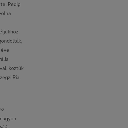
tte. Pedig
volna
éljukhoz,
gondolták,
y éve
ális
val, köztük
egzi Ria,
ez
 nagyon
Riáék