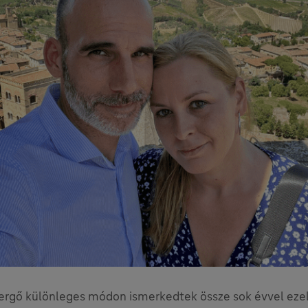
ergő különleges módon ismerkedtek össze sok évvel ezel