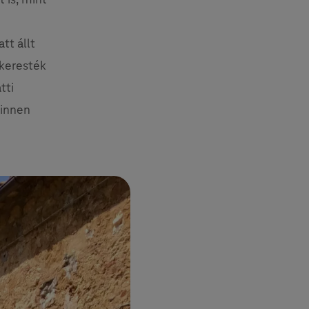
tt állt
 keresték
tti
 innen