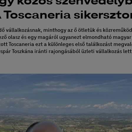
gy közös szenvedélyb
 Toscaneria sikersztor
dő vállalkozásnak, minthogy az ő ötletük és közreműk
kező olasz és egy magáról ugyanezt elmondható magyar 
ított Toscaneria ezt a különleges első találkozást megva
ár Toszkána iránti rajongásából üzleti vállalkozás lett.