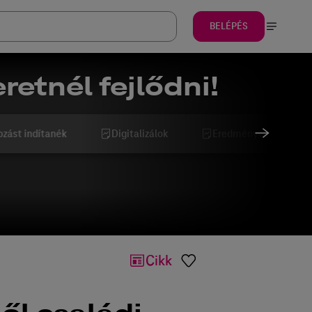
BELÉPÉS
retnél fejlődni!
ozást indítanék
Digitalizálok
Eredményesebb szeret
Cikk