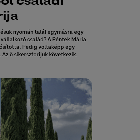
ől családi
ija
ödésük nyomán talál egymásra egy
vállalkozó család? A Péntek Mária
lósította. Pedig voltaképp egy
 Az ő sikersztorijuk következik.