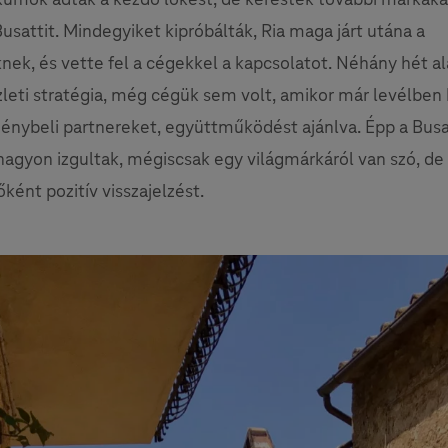
Busattit. Mindegyiket kipróbálták, Ria maga járt utána a
nek, és vette fel a cégekkel a kapcsolatot. Néhány hét ala
zleti stratégia, még cégük sem volt, amikor már levélben
nybeli partnereket, együttműködést ajánlva. Épp a Busa
agyon izgultak, mégiscsak egy világmárkáról van szó, de
ként pozitív visszajelzést.