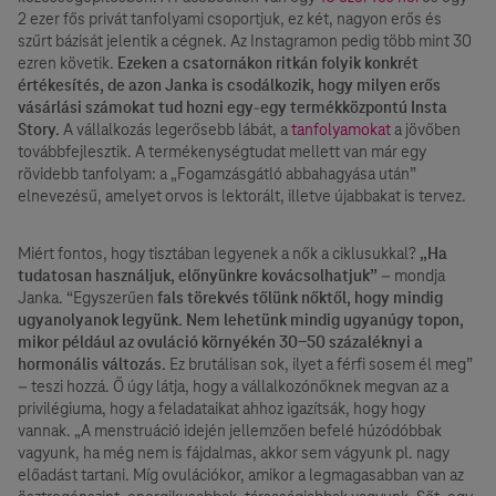
2 ezer fős privát tanfolyami csoportjuk, ez két, nagyon erős és
szűrt bázisát jelentik a cégnek. Az Instagramon pedig több mint 30
ezren követik.
Ezeken a csatornákon ritkán folyik konkrét
értékesítés, de azon Janka is csodálkozik, hogy milyen erős
vásárlási számokat tud hozni egy-egy termékközpontú Insta
Story.
A vállalkozás legerősebb lábát, a
tanfolyamokat
a jövőben
továbbfejlesztik. A termékenységtudat mellett van már egy
rövidebb tanfolyam: a „Fogamzásgátló abbahagyása után”
elnevezésű, amelyet orvos is lektorált, illetve újabbakat is tervez.
Miért fontos, hogy tisztában legyenek a nők a ciklusukkal?
„Ha
tudatosan használjuk, előnyünkre kovácsolhatjuk”
– mondja
Janka. “Egyszerűen
fals törekvés tőlünk nőktől, hogy mindig
ugyanolyanok legyünk. Nem lehetünk mindig ugyanúgy topon,
mikor például az ovuláció környékén 30-50 százaléknyi a
hormonális változás.
Ez brutálisan sok, ilyet a férfi sosem él meg”
– teszi hozzá. Ő úgy látja, hogy a vállalkozónőknek megvan az a
privilégiuma, hogy a feladataikat ahhoz igazítsák, hogy hogy
vannak. „A menstruáció idején jellemzően befelé húzódóbbak
vagyunk, ha még nem is fájdalmas, akkor sem vágyunk pl. nagy
előadást tartani. Míg ovulációkor, amikor a legmagasabban van az