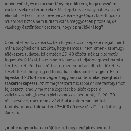
rendelésünk, és akkor már tényleg elhittem, hogy olvasóim
vártak ezekre a termékekre.
Mai fejjel nézve nagy bátorság volt
elindulni – teszi hozzá nevetve Janka – egy Cápák között típusú
műsorban biztos nem tudtam volna meggyőzően pitchelni, de
valahogy
ösztönösen éreztem, hogy ez működni fog”.
Cserháti-Herold Janka közben folyamatosan képezte magát, mert
már a blogíráskor is azt látta, hogy nemcsak nem ismerik az amúgy
tájékozott, tudatos, jellemzően 25-40 közötti nők az alternatív
fogamzásgátlókat, hanem nem is nagyon tudják megfogalmazni a
kérdéseiket. Például azért sem, mert nem ismerik a testüket. Ez
késztette őt, hogy
a „portfóliójába” edukációt is vigyen. Első
lépésként 2016-ban elvégzett egy angliai termékenységtudat
szakértői képzést.
Az itt megszerzett tudásból online tanfolyamot
fejlesztett, amely ma már a legerősebb lábát képezi a
vállalkozásnak. „Nagyon pici számokkal indultunk, 10-20-30
résztvevővel,
mostanra az évi 3-4 alkalommal indított
tanfolyamon alkalmanként 2-300 nő vesz részt”
– tudjuk meg
Jankától.
„Amire nagyon hamar rájöttem, hogy cégépítésben kell