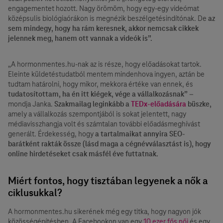
engagementet hozott. Nagy örömöm, hogy egy-egy videómat
középsulis biológiaórákon is megnézik beszélgetésindítónak. De
az
sem mindegy, hogy ha rám keresnek, akkor nemcsak cikkek
jelennek meg, hanem ott vannak a videók is”.
„A hormonmentes.hu-nak az is része, hogy előadásokat tartok.
Eleinte küldetéstudatból mentem mindenhova ingyen, aztán be
tudtam határolni, hogy mikor, mekkora értéke van ennek, és
tudatosítottam, ha én itt kiégek, vége a vállalkozásnak”
–
mondja Janka.
Szakmailag leginkább a
TEDx-előadására
büszke,
amely a vállalkozás szempontjából is sokat jelentett, nagy
médiavisszhangja volt és számtalan további előadásmeghívást
generált. Érdekesség, hogy
a tartalmaikat annyira SEO-
barátként rakták össze (lásd maga a cégnévválasztást is), hogy
online hirdetéseket csak másfél éve futtatnak.
Miért fontos, hogy tisztában legyenek a nők a
ciklusukkal?
A hormonmentes.hu sikerének még egy titka, hogy nagyon jók
közösségépítésben. A Facebookon van egy
10 ezer fős női
és egy