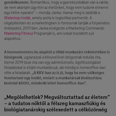
gondolkoznom
. Romantikus, hogy a gyerekszobában van a raktár,
de nem akartam úgy élni az életünket, hogy nem tudunk elmenni
egy hétre nyaralni” – mondja Janka. Hamar meg is találták a
Webshop Irodát
, amely azóta is logisztikai partnerük. A
cégépítésben és a marketingben is fontosnak tartják a folyamatos
önképzést, 2017-ben Janka elvégezte a Marketing Commando
Marketing Fitnesz
Programját is, ami sokat hozzátett a jó
alapokhoz.
A hormonmentes.hu alapítói a többi munkatárs tekintetében is
hűségesek
, ugyanazzal a könyvelővel dolgoznak indulás óta,
illetve 2019 ősze óta van egy adminisztratív, ügyfélszolgálati
feladatokat is ellátó munkatársuk, aki mindig is homeoffice-ban
vitte a feladatait.
„A KKV-ban az is jó, hogy ha nem szükséges
fenntartani egy irodát, emiatt a munkatársak kiválasztása
kevésbé kötött, mindenki lehet homeoffice-ban”.
„Megölelhetlek? Megváltoztattad az életem”
– a tudatos nőktől a félszeg kamaszfiúkig és
biológiatanárokig szélesedett a célközönség