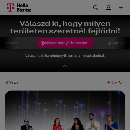
Válaszd ki, hogy milyen
területen szeretnél fejlődni!
Minden kategória érdekel
ek másokat
Vállalkozást
Válaszd ezt, ha mindegyik témában inspirálódnál.
Vissza
Cikk