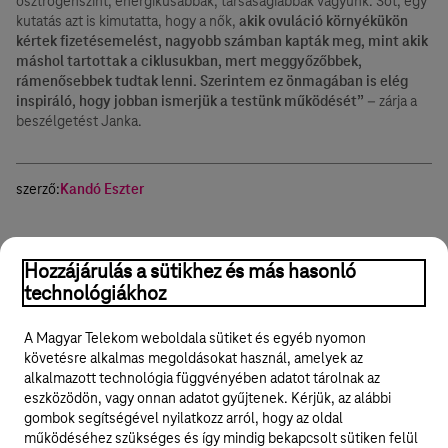
ösztrogénszint, energikusabbak, társaságiabbak vagyunk. Sőt, egy
kutatás azt is kimutatta, hogy a nők,
akik ovuláció környékükön
kértek fizetésemelést, nagyobb számban kapták meg, mint akik
máshol tartottak a ciklusukban, mert meggyőzőbbek,
rámenősebbek tudtak lenni. Szerintem ez önmagában is elég
inspiráló, hogy jobban ismerjük a testünk működését”
– zárja a
beszélgetést Janka.
szerző:
Kandó Eszter
Import
Üzlethelyiség
Online marketing
Online jelenlét
Hozzájárulás a sütikhez és más hasonló
technológiákhoz
Hasznos volt?
Igen
Nem
Megosztom
A Magyar Telekom weboldala sütiket és egyéb nyomon
követésre alkalmas megoldásokat használ, amelyek az
alkalmazott technológia függvényében adatot tárolnak az
eszközödön, vagy onnan adatot gyűjtenek. Kérjük, az alábbi
gombok segítségével nyilatkozz arról, hogy az oldal
Legyél a Hello Biznisz közösség tagja!
működéséhez szükséges és így mindig bekapcsolt sütiken felül