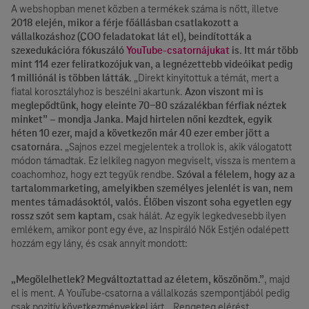
A webshopban menet közben a termékek száma is nőtt, illetve
2018 elején, mikor a férje főállásban csatlakozott a
vállalkozáshoz (COO feladatokat lát el), beindították a
szexedukációra fókuszáló
YouTube-csatornájukat
is. Itt már több
mint 114 ezer feliratkozójuk van, a legnézettebb videóikat pedig
1 milliónál is többen látták.
„Direkt kinyitottuk a témát, mert a
fiatal korosztályhoz is beszélni akartunk.
Azon viszont mi is
meglepődtünk, hogy eleinte 70-80 százalékban férfiak néztek
minket” – mondja Janka. Majd hirtelen nőni kezdtek, egyik
héten 10 ezer, majd a következőn már 40 ezer ember jött a
csatornára.
„Sajnos ezzel megjelentek a trollok is, akik válogatott
módon támadtak. Ez lelkileg nagyon megviselt, vissza is mentem a
coachomhoz, hogy ezt tegyük rendbe.
Szóval a félelem, hogy az a
tartalommarketing, amelyikben személyes jelenlét is van, nem
mentes támadásoktól, valós. Élőben viszont soha egyetlen egy
rossz szót sem kaptam,
csak hálát. Az egyik legkedvesebb ilyen
emlékem, amikor pont egy éve, az Inspiráló Nők Estjén odalépett
hozzám egy lány, és csak annyit mondott:
„Megölelhetlek? Megváltoztattad az életem, köszönöm.”
, majd
el is ment. A YouTube-csatorna a vállalkozás szempontjából pedig
csak pozitív következményekkel járt. „Rengeteg elérést,