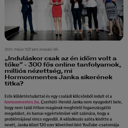
2021. május 12.
7 perc olvasási idő
„Induláskor csak az én időm volt a
tőke” - 300 fős online tanfolyamok,
milliós nézettség, mi
Hormonmentes Janka sikerének
titka?
Erős küldetéstudattal és egy családi kölcsönből indult el a
hormonmentes.hu
. Cserháti-Herold Janka nem nyugodott bele,
hogy nem talál itthon magának megfelelő fogamzásgátló
megoldást, és hamar egyértelművé vált számára, hogy a
problémájával nincs egyedül. A vállalkozás azóta kinőtte a
nevét, Janka közel 120 ezer követővel bíró YouTube-csatornája