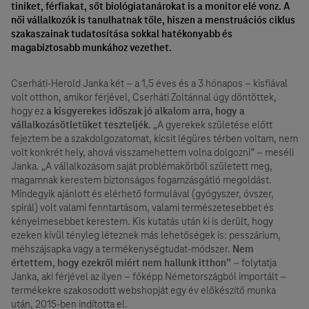
tiniket, férfiakat, sőt biológiatanárokat is a monitor elé vonz. A
női vállalkozók is tanulhatnak tőle, hiszen a menstruációs ciklus
szakaszainak tudatosítása sokkal hatékonyabb és
magabiztosabb munkához vezethet.
Cserháti-Herold Janka két – a 1,5 éves és a 3 hónapos – kisfiával
volt otthon, amikor férjével, Cserháti Zoltánnal úgy döntöttek,
hogy ez
a kisgyerekes időszak jó alkalom arra, hogy a
vállalkozásötletüket teszteljék.
„A gyerekek születése előtt
fejeztem be a szakdolgozatomat, kicsit légüres térben voltam, nem
volt konkrét hely, ahová visszamehettem volna dolgozni” – meséli
Janka. „A vállalkozásom saját problémakörből született meg,
magamnak kerestem biztonságos fogamzásgátló megoldást.
Mindegyik ajánlott és elérhető formulával (gyógyszer, óvszer,
spirál) volt valami fenntartásom, valami természetesebbet és
kényelmesebbet kerestem. Kis kutatás után ki is derült, hogy
ezeken kívül tényleg léteznek más lehetőségek is: pesszárium,
méhszájsapka vagy a termékenységtudat-módszer.
Nem
értettem, hogy ezekről miért nem hallunk itthon”
– folytatja
Janka, aki férjével az ilyen – főképp Németországból importált –
termékekre szakosodott webshopját egy év előkészítő munka
után, 2015-ben indította el.