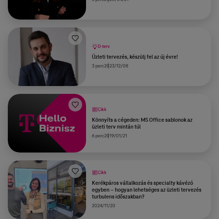
D-terv
Üzleti tervezés, készülj fel az új évre!
3 perc
2023/12/08
Cikk
Könnyíts a cégeden: MS Office sablonok az
üzleti terv mintán túl
6 perc
2019/01/21
Cikk
Kerékpáros vállalkozás és specialty kávézó
egyben – hogyan lehetséges az üzleti tervezés
turbulens időszakban?
2024/11/20