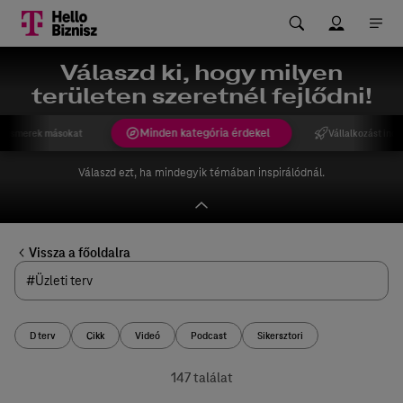
Válaszd ki, hogy milyen
területen szeretnél fejlődni!
Minden kategória érdekel
gismerek másokat
Vállalkozást indí
Válaszd ezt, ha mindegyik témában inspirálódnál.
Vissza a főoldalra
D terv
Cikk
Videó
Podcast
Sikersztori
147 találat