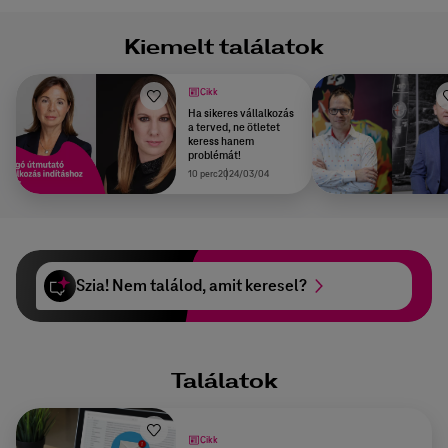
Kiemelt találatok
Cikk
Ha sikeres vállalkozás
a terved, ne ötletet
keress hanem
problémát!
10 perc
2024/03/04
Szia! Nem találod, amit keresel?
Találatok
Cikk