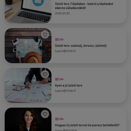
Üzleti terv 7 lépésben - lesd el a lépéseket
sikeres vállalkozóktól!
2020/01/23
Cikk
Üzleti terv: számolj, tervezz, üzletelj!
4 perc
2017/06/17
Cikk
Ilyen a jó üzleti terv
4 perc
2017/06/17
Cikk
Hogyan írj üzleti tervet és szerezz befektetőt?
3 perc
2020/04/21