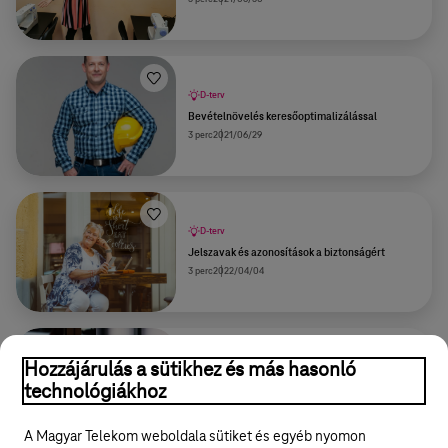
D-terv
Bevételnövelés keresőoptimalizálással
3 perc
2021/06/29
D-terv
Jelszavak és azonosítások a biztonságért
3 perc
2022/04/04
Cikk
Hozzájárulás a sütikhez és más hasonló
Az együttműködés mestere: Marek Zoli az
technológiákhoz
emberi kapcsolatokra építi vállalkozását
8 perc
2022/05/04
A Magyar Telekom weboldala sütiket és egyéb nyomon