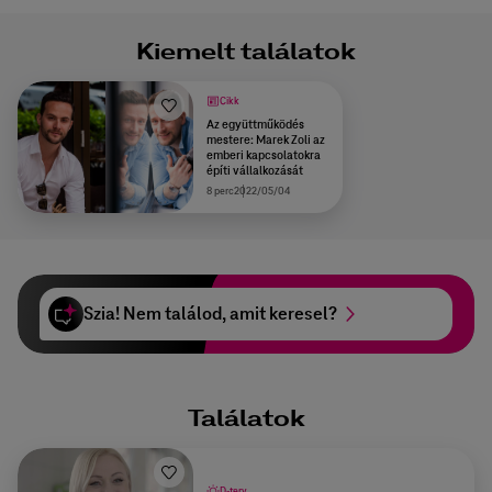
Kiemelt találatok
Cikk
Az együttműködés
mestere: Marek Zoli az
emberi kapcsolatokra
építi vállalkozását
8 perc
2022/05/04
Szia! Nem találod, amit keresel?
Találatok
D-terv