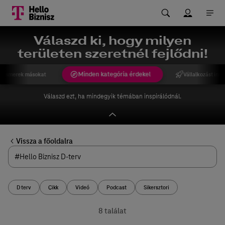
Válaszd ki, hogy milyen
területen szeretnél fejlődni!
Minden kategória érdekel
gismerek másokat
Vállalkozást indí
Válaszd ezt, ha mindegyik témában inspirálódnál.
Vissza a főoldalra
D terv
Cikk
Videó
Podcast
Sikersztori
8 találat