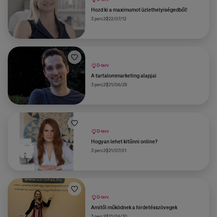
Hozd ki a maximumot üzlethelyiségedből!
3 perc
2022/07/12
D-terv
A tartalommarketing alapjai
3 perc
2021/06/28
D-terv
Hogyan lehet kitűnni online?
3 perc
2021/07/01
D-terv
Amitől működnek a hirdetésszövegek
3 perc
2021/06/30