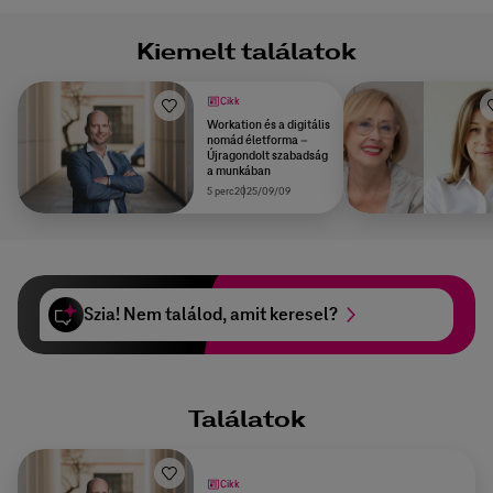
Kiemelt találatok
Cikk
Workation és a digitális
nomád életforma –
Újragondolt szabadság
a munkában
5 perc
2025/09/09
Szia! Nem találod, amit keresel?
Találatok
Cikk