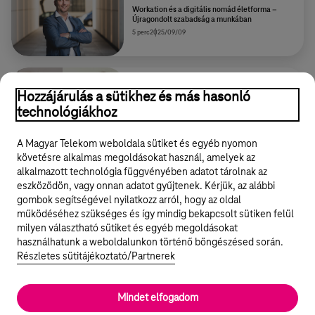
Workation és a digitális nomád életforma –
Újragondolt szabadság a munkában
5 perc
2025/09/09
Cikk
Hozzájárulás a sütikhez és más hasonló
A céges tehetségprogram nem csak a multik
technológiákhoz
kiváltsága: Így kezdj bele a talent program
kiépítésébe KKV-ként
5 perc
2026/05/05
A Magyar Telekom weboldala sütiket és egyéb nyomon
követésre alkalmas megoldásokat használ, amelyek az
alkalmazott technológia függvényében adatot tárolnak az
eszközödön, vagy onnan adatot gyűjtenek. Kérjük, az alábbi
gombok segítségével nyilatkozz arról, hogy az oldal
Legyél a Hello Biznisz közösség tagja!
működéséhez szükséges és így mindig bekapcsolt sütiken felül
milyen választható sütiket és egyéb megoldásokat
REGISZTRÁLOK/BELÉPEK
használhatunk a weboldalunkon történő böngészésed során.
Részletes sütitájékoztató/Partnerek
Mindet elfogadom