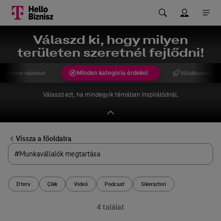
Válaszd ki, hogy milyen
területen szeretnél fejlődni!
Minden kategória érdekel
gismerek másokat
Vállalkozást indí
Válaszd ezt, ha mindegyik témában inspirálódnál.
Vissza a főoldalra
D terv
Cikk
Videó
Podcast
Sikersztori
4 találat