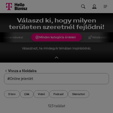
Válaszd ki, hogy milyen
területen szeretnél fejlődni!
Minden kategória érdekel
gismerek másokat
Vállalkozást indí
Válaszd ezt, ha mindegyik témában inspirálódnál.
Vissza a főoldalra
D terv
Cikk
Videó
Podcast
Sikersztori
123 találat