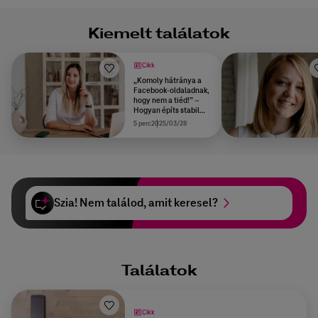
Kiemelt találatok
Cikk
„Komoly hátránya a
Facebook-oldaladnak,
hogy nem a tiéd!” –
Hogyan építs stabil
online jelenlétet az
5 perc
2025/03/28
induló vállalkozásod
számára?
Szia! Nem találod, amit keresel?
Találatok
Cikk