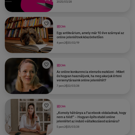
2025/03/28
Cikk
Egy antikvárium, amely már 10 éve szárnyal az
online jelenlétnek köszönhetően
4 perc
2020/02/19
Cikk
Az online konkurencia elemzés eszközei - Miket
és hogyan használjunk, ha meg akarjuk érteni
versenytársaink online jelenlétét?
7 perc
2022/03/28
Cikk
„Komoly hátránya a Facebook-oldaladnak, hogy
nem a tiéd!” – Hogyan építs stabil online
jelenlétet az induló vállalkozásod számára?
5 perc
2025/03/28