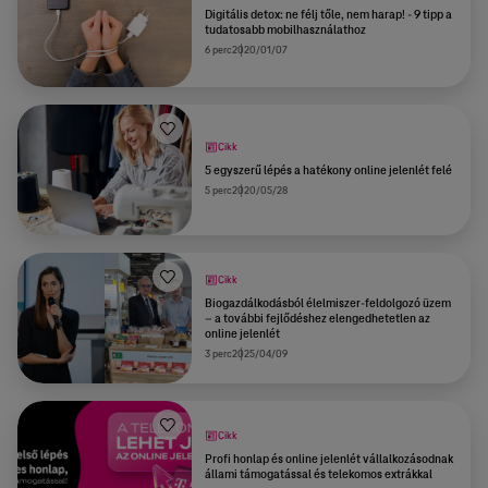
Digitális detox: ne félj tőle, nem harap! - 9 tipp a
tudatosabb mobilhasználathoz
6 perc
2020/01/07
Cikk
5 egyszerű lépés a hatékony online jelenlét felé
5 perc
2020/05/28
Cikk
Biogazdálkodásból élelmiszer-feldolgozó üzem
– a további fejlődéshez elengedhetetlen az
online jelenlét
3 perc
2025/04/09
Cikk
Profi honlap és online jelenlét vállalkozásodnak
állami támogatással és telekomos extrákkal