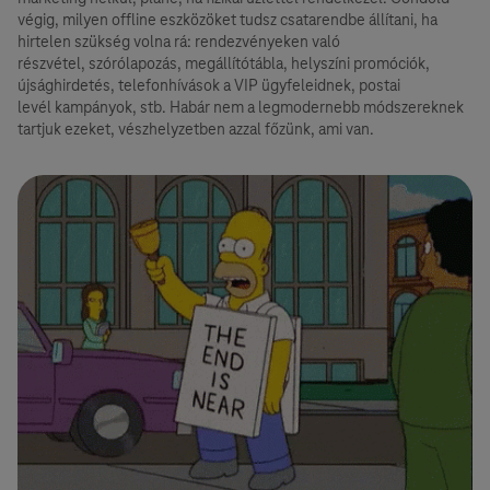
végig, milyen offline eszközöket tudsz csatarendbe állítani, ha
hirtelen szükség volna rá: rendezvényeken való
részvétel, szórólapozás, megállítótábla, helyszíni promóciók,
újsághirdetés, telefonhívások a VIP ügyfeleidnek, postai
levél kampányok, stb. Habár nem a legmodernebb módszereknek
tartjuk ezeket, vészhelyzetben azzal főzünk, ami van.