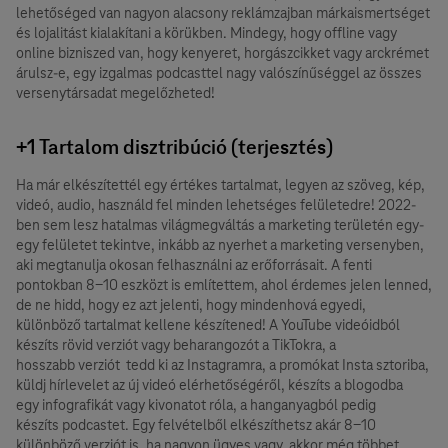
lehetőséged van nagyon alacsony reklámzajban márkaismertséget
és lojalitást kialakítani a körükben. Mindegy, hogy offline vagy
online bizniszed van, hogy kenyeret, horgászcikket vagy arckrémet
árulsz-e, egy izgalmas podcasttel nagy valószínűséggel az összes
versenytársadat megelőzheted!
+1 Tartalom disztribúció (terjesztés)
Ha már elkészítettél egy értékes tartalmat, legyen az szöveg, kép,
videó, audio, használd fel minden lehetséges felületedre! 2022-
ben sem lesz hatalmas világmegváltás a marketing területén egy-
egy felületet tekintve, inkább az nyerhet a marketing versenyben,
aki megtanulja okosan felhasználni az erőforrásait. A fenti
pontokban 8-10 eszközt is említettem, ahol érdemes jelen lenned,
de ne hidd, hogy ez azt jelenti, hogy mindenhová egyedi,
különböző tartalmat kellene készítened! A YouTube videóidból
készíts rövid verziót vagy beharangozót a TikTokra, a
hosszabb verziót tedd ki az Instagramra, a promókat Insta sztoriba,
küldj hírlevelet az új videó elérhetőségéről, készíts a blogodba
egy infografikát vagy kivonatot róla, a hanganyagból pedig
készíts podcastet. Egy felvételből elkészíthetsz akár 8-10
különböző verziót is, ha nagyon ügyes vagy, akkor még többet.