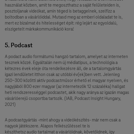
használat közben, amit te megoszthatsz a saját felületeiden is,
posztoljanak videókat, amin téged is betaggelnek, szelfizz a
boltodban a vásárlóiddal. Mutasd meg az emberi oldaladat te is,
mert ez bizalmat és hitelességet épít: rég lejárt az egyoldalú,
elszigetelt márkakommunikáció kora!
5. Podcast
A podact audio formátumú hangzó tartalom, amelyet az interneten
tesznek közzé. Egyáltalán nem új médiatípus, a technológia a
kétezres évek eleje óta rendelkezésre áll, de a tartalomgyártás
igazi lendületet itthon csak az utóbbi év(ek)ben vett. Jelenleg
250-300 közötti aktív podcastműsor érhető el magyar nyelven, és
nagyjából 800 ezer magyar (az internetezők 12 százaléka) hallgat
heti rendszerességgel podcastet, akik nagy aránya az igazán magas
vásárlóerejű csoportba tartozik. (IAB, Podcast Insight Hungary,
2021)
A podcastgyártás -mint ahogy a videókészítés- már nem csak a
nagyok játékszere. Alapos felkészüléssel te is
készíthetsz audio tartalmat a vásárlóidnak, követőidnek, így