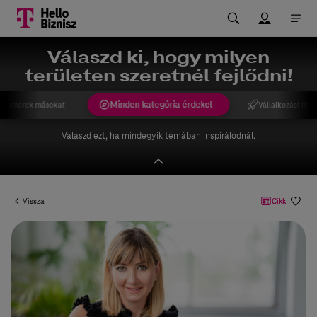
Válaszd ki, hogy milyen
területen szeretnél fejlődni!
Minden kategória érdekel
gismerek másokat
Vállalkozást indí
Válaszd ezt, ha mindegyik témában inspirálódnál.
Vissza
Cikk