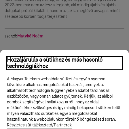
2022-ben már nem az lesz a legjobb, aki mindig újabb és újabb
dolgokat próbál kitalálni, hanem az, aki a meglévő anyagait minél
szélesebb körben tudja terjeszteni!
szerző:
Matykó Noémi
Közösségi média / social media
Marketing
TikTok
Online
Hozzájárulás a sütikhez és más hasonló
technológiákhoz
Hasznos volt?
Igen
Nem
Megosztom
A Magyar Telekom weboldala sütiket és egyéb nyomon
követésre alkalmas megoldásokat használ, amelyek az
alkalmazott technológia függvényében adatot tárolnak az
eszközödön, vagy onnan adatot gyűjtenek. Kérjük, az alábbi
gombok segítségével nyilatkozz arról, hogy az oldal
Legyél a Hello Biznisz közösség tagja!
működéséhez szükséges és így mindig bekapcsolt sütiken felül
milyen választható sütiket és egyéb megoldásokat
REGISZTRÁLOK/BELÉPEK
használhatunk a weboldalunkon történő böngészésed során.
Részletes sütitájékoztató/Partnerek