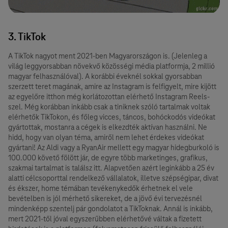
3. TikTok
A TikTok nagyot ment 2021-ben Magyarországon is. (Jelenleg a
világ leggyorsabban növekvő közösségi média platformja, 2 millió
magyar felhasználóval). A korábbi éveknél sokkal gyorsabban
szerzett teret magának, amire az Instagram is felfigyelt, mire kijött
az egyelőre itthon még korlátozottan elérhető Instagram Reels-
szel. Még korábban inkább csak a tiniknek szóló tartalmak voltak
elérhetők TikTokon, és főleg vicces, táncos, bohóckodós videókat
gyártottak, mostanra a cégek is elkezdték aktívan használni. Ne
hidd, hogy van olyan téma, amiről nem lehet érdekes videókat
gyártani! Az Aldi vagy a RyanAir mellett egy magyar hidegburkoló is
100.000 követő fölött jár, de egyre több marketinges, grafikus,
szakmai tartalmat is találsz itt. Alapvetően azért leginkább a 25 év
alatti célcsoporttal rendelkező vállalatok, illetve szépségipar, divat
és ékszer, home témában tevékenykedők érhetnek el vele
bevételben is jól mérhető sikereket, de a jövő évi tervezésnél
mindenképp szentelj pár gondolatot a TikToknak. Annál is inkább,
mert 2021-től jóval egyszerűbben elérhetővé váltak a fizetett