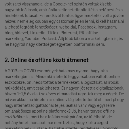
volt sajtó visszhangja, de a Google-nél szintén voltak kisebb
nagyobb leállások, amik órákra ellehetetlenítették a belépést és a
hirdetések futását. Ez rendkívül fontos figyelmeztetés volt a jövőre
nézve: nem elég csupán egy csatornán jelen lenni, ki kell használni
a lehető legtöbb lehetőséget: weboldal, Facebook, Instagram,
blog, hírlevél, LinkedIn, TikTok, Pinterest, PR, offline
marketing, YouTube, Podcast. Állj több lábon a marketingben is, és
ne hagyj túl nagy kitettséget egyetlen platformnak sem.
2. Online és offline közti átmenet
A 2019-es COVID események hatalmas nyomot hagytak a
marketingben is. Mindenki a lehető leggyorsabban váltott online
eszközökre, onlineosították a termékeket, a logisztikát, az irodák
működését, amit csak lehetett. Ez nagyon jót tett a digitalizációnak,
hiszen 1-1,5 év alatt sokéves elmaradást ugrottak meg a cégek. De
mi van akkor, ha hirtelen az online világ lehetetlenül el, mert pl egy
nagy internetszolgáltatónál teljes leállás van? Vagy egyszerre
omlanak össze az online platformok? Jó, ha van terved offline
eszközökre is, mert ha a leállás csak pár óra, az túlélhető, de
néhány hetet, hónapot már nem biztos, hogy kibír a céged
marketing nélkül, pláne, ha fizikai üzlettel rendelkezel. Gondold