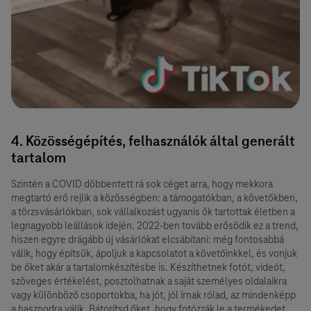
4. Közösségépítés, felhasználók által generált
tartalom
Szintén a COVID döbbentett rá sok céget arra, hogy mekkora
megtartó erő rejlik a közösségben: a támogatókban, a követőkben,
a törzsvásárlókban, sok vállalkozást ugyanis ők tartottak életben a
legnagyobb leállások idején. 2022-ben tovább erősödik ez a trend,
hiszen egyre drágább új vásárlókat elcsábítani: még fontosabbá
válik, hogy építsük, ápoljuk a kapcsolatot a követőinkkel, és vonjuk
be őket akár a tartalomkészítésbe is. Készíthetnek fotót, videót,
szöveges értékelést, posztolhatnak a saját személyes oldalaikra
vagy különböző csoportokba, ha jót, jól írnak rólad, az mindenképp
a hasznodra válik. Bátorítsd őket, hogy fotózzák le a termékedet