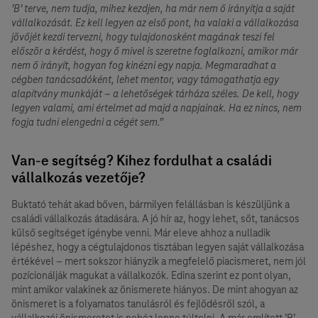
’B’ terve, nem tudja, mihez kezdjen, ha már nem ő irányítja a saját
vállalkozását. Ez kell legyen az első pont, ha valaki a vállalkozása
jövőjét kezdi tervezni, hogy tulajdonosként magának teszi fel
először a kérdést, hogy ő mivel is szeretne foglalkozni, amikor már
nem ő irányít, hogyan fog kinézni egy napja. Megmaradhat a
cégben tanácsadóként, lehet mentor, vagy támogathatja egy
alapítvány munkáját – a lehetőségek tárháza széles. De kell, hogy
legyen valami, ami értelmet ad majd a napjainak. Ha ez nincs, nem
fogja tudni elengedni a cégét sem.”
Van-e segítség? Kihez fordulhat a családi
vállalkozás vezetője?
Buktató tehát akad bőven, bármilyen felállásban is készüljünk a
családi vállalkozás átadására. A jó hír az, hogy lehet, sőt, tanácsos
külső segítséget igénybe venni. Már eleve ahhoz a nulladik
lépéshez, hogy a cégtulajdonos tisztában legyen saját vállalkozása
értékével – mert sokszor hiányzik a megfelelő piacismeret, nem jól
pozícionálják magukat a vállalkozók. Edina szerint ez pont olyan,
mint amikor valakinek az önismerete hiányos. De mint ahogyan az
önismeret is a folyamatos tanulásról és fejlődésről szól, a
vállalkozói önismeretet is nehéz lenne túltolni. A már említett ’B’