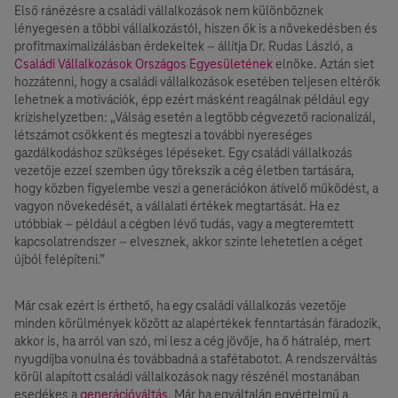
Első ránézésre a családi vállalkozások nem különböznek
lényegesen a többi vállalkozástól, hiszen ők is a növekedésben és
profitmaximalizálásban érdekeltek – állítja Dr. Rudas László, a
Családi Vállalkozások Országos Egyesületének
elnöke. Aztán siet
hozzátenni, hogy a családi vállalkozások esetében teljesen eltérők
lehetnek a motivációk, épp ezért másként reagálnak például egy
krízishelyzetben: „Válság esetén a legtöbb cégvezető racionalizál,
létszámot csökkent és megteszi a további nyereséges
gazdálkodáshoz szükséges lépéseket. Egy családi vállalkozás
vezetője ezzel szemben úgy törekszik a cég életben tartására,
hogy közben figyelembe veszi a generációkon átívelő működést, a
vagyon növekedését, a vállalati értékek megtartását. Ha ez
utóbbiak – például a cégben lévő tudás, vagy a megteremtett
kapcsolatrendszer – elvesznek, akkor szinte lehetetlen a céget
újból felépíteni.”
Már csak ezért is érthető, ha egy családi vállalkozás vezetője
minden körülmények között az alapértékek fenntartásán fáradozik,
akkor is, ha arról van szó, mi lesz a cég jövője, ha ő hátralép, mert
nyugdíjba vonulna és továbbadná a stafétabotot. A rendszerváltás
körül alapított családi vállalkozások nagy részénél mostanában
esedékes a
generációváltás.
Már ha egyáltalán egyértelmű a