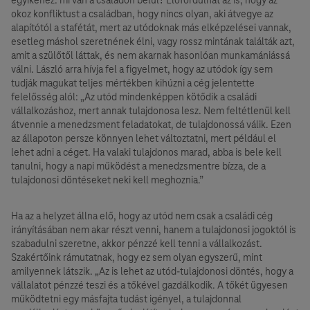
okoz konfliktust a családban, hogy nincs olyan, aki átvegye az
alapítótól a stafétát, mert az utódoknak más elképzelései vannak,
esetleg máshol szeretnének élni, vagy rossz mintának találták azt,
amit a szülőtől láttak, és nem akarnak hasonlóan munkamániássá
válni. László arra hívja fel a figyelmet, hogy az utódok így sem
tudják magukat teljes mértékben kihúzni a cég jelentette
felelősség alól: „Az utód mindenképpen kötődik a családi
vállalkozáshoz, mert annak tulajdonosa lesz. Nem feltétlenül kell
átvennie a menedzsment feladatokat, de tulajdonossá válik. Ezen
az állapoton persze könnyen lehet változtatni, mert például el
lehet adni a céget. Ha valaki tulajdonos marad, abba is bele kell
tanulni, hogy a napi működést a menedzsmentre bízza, de a
tulajdonosi döntéseket neki kell meghoznia.”
Ha az a helyzet állna elő, hogy az utód nem csak a családi cég
irányításában nem akar részt venni, hanem a tulajdonosi jogoktól is
szabadulni szeretne, akkor pénzzé kell tenni a vállalkozást.
Szakértőink rámutatnak, hogy ez sem olyan egyszerű, mint
amilyennek látszik. „Az is lehet az utód-tulajdonosi döntés, hogy a
vállalatot pénzzé teszi és a tőkével gazdálkodik. A tőkét ügyesen
működtetni egy másfajta tudást igényel, a tulajdonnal