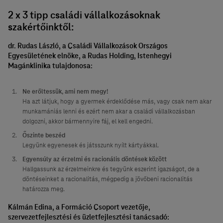
2 x 3 tipp családi vállalkozásoknak
szakértőinktől:
dr. Rudas László, a Családi Vállalkozások Országos
Egyesületének elnöke, a Rudas Holding, Istenhegyi
Magánklinika tulajdonosa:
Ne erőltessük, ami nem megy!
Ha azt látjuk, hogy a gyermek érdeklődése más, vagy csak nem akar
munkamániás lenni és ezért nem akar a családi vállalkozásban
dolgozni, akkor bármennyire fáj, el kell engedni.
Őszinte beszéd
Legyünk egyenesek és játsszunk nyílt kártyákkal.
Egyensúly az érzelmi és racionális döntések között
Hallgassunk az érzelmeinkre és tegyünk eszerint igazságot, de a
döntéseinket a racionalitás, mégpedig a jövőbeni racionalitás
határozza meg.
Kálmán Edina, a Formáció Csoport vezetője,
szervezetfejlesztési és üzletfejlesztési tanácsadó: