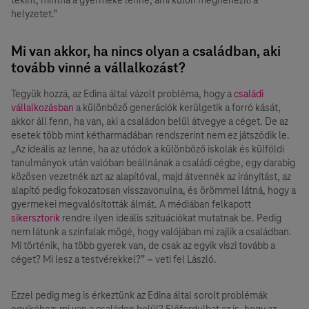
helyzetet.”
Mi van akkor, ha nincs olyan a családban, aki
tovább vinné a vállalkozást?
Tegyük hozzá, az Edina által vázolt probléma, hogy a
családi
vállalkozásban
a különböző generációk kerülgetik a forró kását,
akkor áll fenn, ha van, aki a családon belül átvegye a céget. De az
esetek több mint kétharmadában rendszerint nem ez játszódik le.
„Az ideális az lenne, ha az utódok a különböző iskolák és külföldi
tanulmányok után valóban beállnának a családi cégbe, egy darabig
közösen vezetnék azt az alapítóval, majd átvennék az irányítást, az
alapító pedig fokozatosan visszavonulna, és örömmel látná, hogy a
gyermekei megvalósították álmát. A médiában felkapott
sikersztorik
rendre ilyen ideális szituációkat mutatnak be. Pedig
nem látunk a színfalak mögé, hogy valójában mi zajlik a családban.
Mi történik, ha több gyerek van, de csak az egyik viszi tovább a
céget? Mi lesz a testvérekkel?” – veti fel László.
Ezzel pedig meg is érkeztünk az Edina által sorolt problémák
egyikéhez: mi van a családon belül? Előfordulhat az is, hogy az