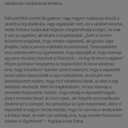
vállalkozás utódlásának kérdése.
Edina kétféle esetet lát gyakran: vagy nagyon tudatosan készül a
vezető a cég átadására, vagy egyáltalán nem, és a váratlan kiesése,
netán hirtelen halála akár teljesen megbéníthatja a céget, ha csak
ő volt az egyetlen, aki átlátta a folyamatokat.
„Ezért is tartom
kulcsfontosságúnak, hogy minden cégvezető, aki gondol cége
jövőjére, leírja a pontos működési folyamatokat. Tanácsadóként
arra szoktam kérni az ügyfeleimet, hogy képzeljék el, hogy másnap
egy évre vitorlázni indulnak a Föld körül – mi fog történni a cégben?
Milyen pontokon fenyegetne az összeomlás? Ki lenne alkalmas
arra, hogy irányítson? Ilyenkor szokott kiderülni, hogy a cégvezető
annyi szálon kapcsolódik a napi működéshez, és annyira nem
leszabályozott módon, hogy ha ő váratlanul kiesik, az akár a cég
leállását okozhatja. Mert ha megkérdezem, mi lesz másnap a
termelési folyamattal, kiderül, hogy mindig a cégvezető hagyta
jóvá a termelési tervet, és nincs olyan, aki helyette automatikusan
átvenné ezt a szerepet. Ha szimuláljuk az ilyen helyzeteket, akkor a
cégvezető is nagyon hamar belátja, hogy hol vannak a rendszerben
a kritikus rések, és miért van szükség arra, hogy minden folyamatot
írásban is rögzítsenek”
– foglalja össze Edina.