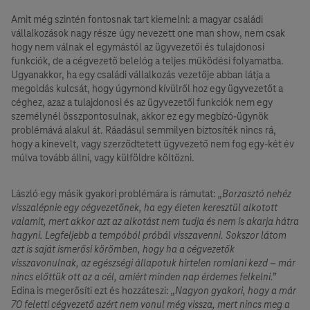
Amit még szintén fontosnak tart kiemelni: a magyar családi
vállalkozások nagy része úgy nevezett one man show, nem csak
hogy nem válnak el egymástól az ügyvezetői és tulajdonosi
funkciók, de a cégvezető belelóg a teljes működési folyamatba.
Ugyanakkor, ha egy családi vállalkozás vezetője abban látja a
megoldás kulcsát, hogy úgymond kívülről hoz egy ügyvezetőt a
céghez, azaz a tulajdonosi és az ügyvezetői funkciók nem egy
személynél összpontosulnak, akkor ez egy megbízó-ügynök
problémává alakul át. Ráadásul semmilyen biztosíték nincs rá,
hogy a kinevelt, vagy szerződtetett ügyvezető nem fog egy-két év
múlva tovább állni, vagy külföldre költözni.
László egy másik gyakori problémára is rámutat:
„Borzasztó nehéz
visszalépnie egy cégvezetőnek, ha egy életen keresztül alkotott
valamit, mert akkor azt az alkotást nem tudja és nem is akarja hátra
hagyni. Legfeljebb a tempóból próbál visszavenni. Sokszor látom
azt is saját ismerősi körömben, hogy ha a cégvezetők
visszavonulnak, az egészségi állapotuk hirtelen romlani kezd – már
nincs előttük ott az a cél, amiért minden nap érdemes felkelni.”
Edina is megerősíti ezt és hozzáteszi:
„Nagyon gyakori, hogy a már
70 feletti cégvezető azért nem vonul még vissza, mert nincs meg a