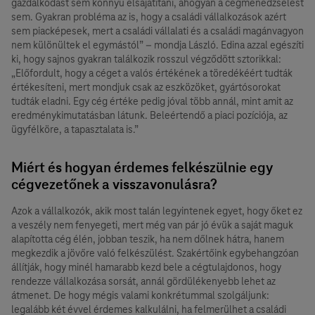
gazdálkodást sem könnyű elsajátítani, ahogyan a cégmenedzselést
sem. Gyakran probléma az is, hogy a családi vállalkozások azért
sem piacképesek, mert a családi vállalati és a családi magánvagyon
nem különültek el egymástól” – mondja László. Edina azzal egészíti
ki, hogy sajnos gyakran találkozik rosszul végződött sztorikkal:
„Előfordult, hogy a céget a valós értékének a töredékéért tudták
értékesíteni, mert mondjuk csak az eszközöket, gyártósorokat
tudták eladni. Egy cég értéke pedig jóval több annál, mint amit az
eredménykimutatásban látunk. Beleértendő a piaci pozíciója, az
ügyfélköre, a tapasztalata is.”
Miért és hogyan érdemes felkészülnie egy
cégvezetőnek a visszavonulásra?
Azok a vállalkozók, akik most talán legyintenek egyet, hogy őket ez
a veszély nem fenyegeti, mert még van pár jó évük a saját maguk
alapította cég élén, jobban teszik, ha nem dőlnek hátra, hanem
megkezdik a jövőre való felkészülést. Szakértőink egybehangzóan
állítják, hogy minél hamarabb kezd bele a cégtulajdonos, hogy
rendezze vállalkozása sorsát, annál gördülékenyebb lehet az
átmenet. De hogy mégis valami konkrétummal szolgáljunk:
legalább két évvel érdemes kalkulálni, ha felmerülhet a családi