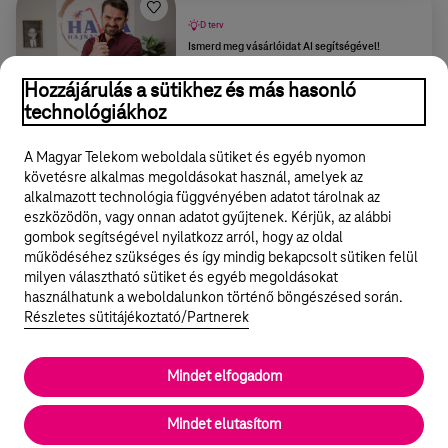
D terv
Ismerd meg vásárlóidat AI segítségével!
3 perc
2023/11/06
Hozzájárulás a sütikhez és más hasonló
technológiákhoz
További tartalmak
A Magyar Telekom weboldala sütiket és egyéb nyomon
követésre alkalmas megoldásokat használ, amelyek az
alkalmazott technológia függvényében adatot tárolnak az
eszközödön, vagy onnan adatot gyűjtenek. Kérjük, az alábbi
gombok segítségével nyilatkozz arról, hogy az oldal
Legyél a Hello Biznisz közösség tagja!
működéséhez szükséges és így mindig bekapcsolt sütiken felül
milyen választható sütiket és egyéb megoldásokat
REGISZTRÁLOK/BELÉPEK
használhatunk a weboldalunkon történő böngészésed során.
Részletes sütitájékoztató/Partnerek
Mindet elfogadom
© 2024 Magyar Telekom Nyrt.
Rólunk
Mindet elutasítom