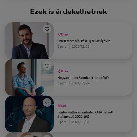
Ezek is érdekelhetnek
D terv
Üzleti tervezés, készülj fel az új évre!
3 perc
2023/12/08
D terv
Hogyan indíts Facebook hirdetést?
3 perc
2021/06/29
Cikk
Fontos változás várható: KATA helyett
átalányadó 2022-től?
5 perc
2021/08/01