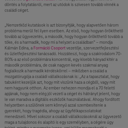
döntés a folytatásról, mert az utódok is szívesen tovább vinnék a
családi céget.
„Nemzetközi kutatások is azt bizonyítják, hogy alapvetően három
probléma merül fel ilyen esetben. Az első, hogy hogyan örökíthető
tovább az ügyvezetés, a második, hogy hogyan örökíthető tovább a
tőke, és a harmadik, hogy mi a helyzet a családban” – mondja
Kálmán Edina, a
Formáció Csoport
vezetője, szervezetfejlesztési
és üzletfejlesztési tanácsadó. Hozzáteszi, hogy a szakirodalom 70-
80%-a az első problémára koncentrál, egy kisebb hányad kitér a
második problémára, de csak nagyon kevés szakmai anyag
foglalkozik a harmadik kérdéskörrel – miközben a család a
mozgatórugója a családi vállalkozásnak is: „Az a tapasztalat, hogy
tabuként kezeljük azt, hogy mit viszünk haza a cégből, vagy mit
nem hagyunk otthon. Az ember nehezen mondja el a 70 feletti
apjának, hogy nem elég jól vezeti a céget és hátrányt jelent, hogy
le van maradva a digitális eszközök használatával. Ahogy fordított
helyzetben a szülőnek sem könnyű azzal szembesítenie a
gyerekét, hogy tragédia, ahogy az ügyfélkapcsolatokat
menedzseli. Mivel sokszor a családi vállalkozásoknál az ügyvezető
maga a tulajdonos és alapító is egy személyben, a cégére úgy
tekint, mintha a gyermeke lenne, ami külön megnehezíti a