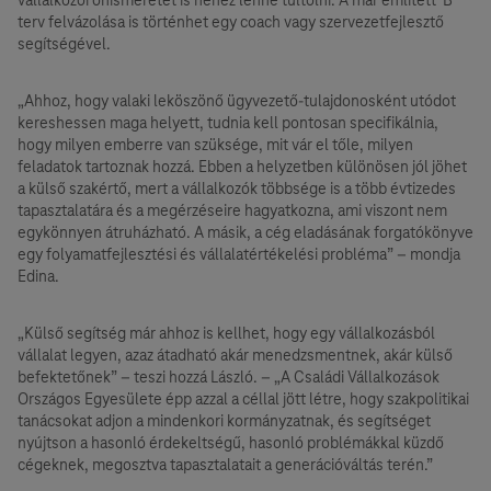
terv felvázolása is történhet egy coach vagy szervezetfejlesztő
segítségével.
„Ahhoz, hogy valaki leköszönő ügyvezető-tulajdonosként utódot
kereshessen maga helyett, tudnia kell pontosan specifikálnia,
hogy milyen emberre van szüksége, mit vár el tőle, milyen
feladatok tartoznak hozzá. Ebben a helyzetben különösen jól jöhet
a külső szakértő, mert a vállalkozók többsége is a több évtizedes
tapasztalatára és a megérzéseire hagyatkozna, ami viszont nem
egykönnyen átruházható. A másik, a cég eladásának forgatókönyve
egy folyamatfejlesztési és vállalatértékelési probléma” – mondja
Edina.
„Külső segítség már ahhoz is kellhet, hogy egy vállalkozásból
vállalat legyen, azaz átadható akár menedzsmentnek, akár külső
befektetőnek” – teszi hozzá László. – „A Családi Vállalkozások
Országos Egyesülete épp azzal a céllal jött létre, hogy szakpolitikai
tanácsokat adjon a mindenkori kormányzatnak, és segítséget
nyújtson a hasonló érdekeltségű, hasonló problémákkal küzdő
cégeknek, megosztva tapasztalatait a generációváltás terén.”