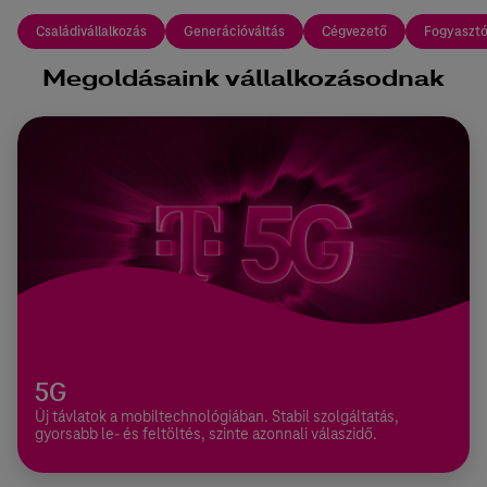
Családivállalkozás
Generációváltás
Cégvezető
Fogyaszt
Megoldásaink vállalkozásodnak
5G
Új távlatok a mobiltechnológiában. Stabil szolgáltatás,
gyorsabb le- és feltöltés, szinte azonnali válaszidő.