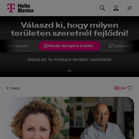
Válaszd ki, hogy milyen
területen szeretnél fejlődni!
Minden kategória érdekel
gismerek másokat
Vállalkozást indí
Válaszd ezt, ha mindegyik témában inspirálódnál.
Vissza
Cikk