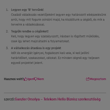
Legyen egy ’B’ tervünk!
Családi vállalkozás vezetőjeként legyen egy határozott elképzelésünk
arról, hogy mit fogunk csinálni majd, ha kiszálltunk a cégből, és mik a
terveink a vállalkozással.
Tegyük rendbe a cégünket!
Kell, hogy legyen egy szabályozott, írásban is rögzített működés,
csak így lehet majd átadni a folyamatokat.
A vállalkozás átadása is egy projekt
Időt és energiát igényel, foglalkozni kell vele, ki kell jelölni
határidőket, szakaszokat, célokat. Ez minden cégnél egy teljesen
egyedi projektet jelent.
Hasznos volt?
Igen
Nem
Megosztom
szerző:
Ganzler Orsolya – Telekom Hello Biznisz szerkesztőség