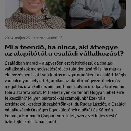
2024. május 23.
10 perc olvasási idő
Mi a teendő, ha nincs, aki átvegye
az alapítótól a családi vállalkozást?
Családban marad – alapvetően ezt feltételezzük a családi
vállalkozások menedzseléséről és tulajdonlásáról is, ha már az
elnevezésben is ott van fontos mozgatórugóként a család. Mégis
vannak olyan helyzetek, amikor az alapító-cégvezetőnek más
megoldás után kell néznie, mert nincs olyan utódja, aki átvenné
tőle a stafétabotot. Mit lehet ilyenkor tenni? Hogyan lehet erre
felkészülni? Milyen buktatókkal számoljunk? Ezekről a
kérdésekről kérdeztük szakértőinket, dr. Rudas Lászlót, a Családi
Vállalkozások Országos Egyesületének elnökét és Kálmán
Edinát, a Formáció Csoport vezetőjét, szervezetfejlesztési és
üzletfejlesztési tanácsadót.