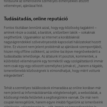
fordulunk az ismerőseink személyes élményekkel átszőtt
véleményei, ajánlásai felé.
Tudásátadás, online reputáció
Fontos tisztában lennünk azzal, hogy egy közösség tagjaként –
aminek része a család, a barátok, a közelben lakók – sokaknak
segíthetünk. Ugyanakkor az internet a korábbiaknál
nagyságrendekkel szövevényesebb kapcsolati hálózatokat hozott
létre. Ez viszont nem jelent problémát az ajánlások szempontjából,
hiszen míg offline csökkent, az online-ba lépve megnövekedett a
tudásátadás lehetősége. Az általunk írt posztok, kommentek, a
különböző véleményeink egy termékről vagy szolgáltatásról immár
nem csak egy-egy célozott személyhez jutnak el, „hanem a tágabb,
ismeretlenebb közösségnek is elmondhatjuk, hogy miért voltunk
elégedettek”.
Tehát a személyes találkozások elmaradása az online korában már
nem jelenti az információáramlás elégtelenségét, a weboldalak, a
közösségi média felületek a segítségünkre vannak. De már nem
csupán keresgélünk, hanem egyre inkább figyelünk az ismerőseink
ajánlásaira, véleményeire is – sőt, immár az ismeretlenekére is –