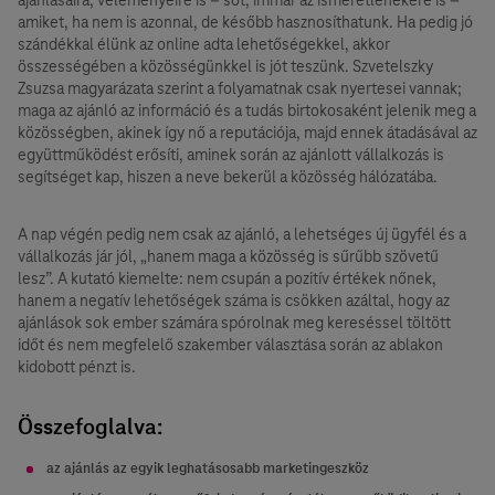
amiket, ha nem is azonnal, de később hasznosíthatunk. Ha pedig jó
szándékkal élünk az online adta lehetőségekkel, akkor
összességében a közösségünkkel is jót teszünk. Szvetelszky
Zsuzsa magyarázata szerint a folyamatnak csak nyertesei vannak;
maga az ajánló az információ és a tudás birtokosaként jelenik meg a
közösségben, akinek így nő a reputációja, majd ennek átadásával az
együttműködést erősíti, aminek során az ajánlott vállalkozás is
segítséget kap, hiszen a neve bekerül a közösség hálózatába.
A nap végén pedig nem csak az ajánló, a lehetséges új ügyfél és a
vállalkozás jár jól, „hanem maga a közösség is sűrűbb szövetű
lesz”. A kutató kiemelte: nem csupán a pozitív értékek nőnek,
hanem a negatív lehetőségek száma is csökken azáltal, hogy az
ajánlások sok ember számára spórolnak meg kereséssel töltött
időt és nem megfelelő szakember választása során az ablakon
kidobott pénzt is.
Összefoglalva:
az ajánlás az egyik leghatásosabb marketingeszköz