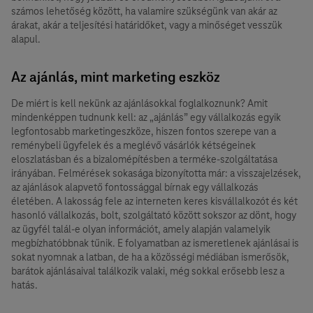
számos lehetőség között, ha valamire szükségünk van akár az
árakat, akár a teljesítési határidőket, vagy a minőséget vesszük
alapul.
Az ajánlás, mint marketing eszköz
De miért is kell nekünk az ajánlásokkal foglalkoznunk? Amit
mindenképpen
tudnunk kell: az „ajánlás” egy vállalkozás egyik
legfontosabb marketingeszköze, hiszen fontos szerepe van a
reménybeli ügyfelek és a meglévő vásárlók kétségeinek
eloszlatásban és a bizalomépítésben a terméke-szolgáltatása
irányában. Felmérések sokasága bizonyította már: a visszajelzések,
az ajánlások alapvető fontossággal bírnak egy vállalkozás
életében. A lakosság fele az interneten keres kisvállalkozót és két
hasonló vállalkozás, bolt, szolgáltató között sokszor az dönt, hogy
az ügyfél talál-e olyan információt, amely alapján valamelyik
megbízhatóbbnak tűnik. E folyamatban az ismeretlenek ajánlásai is
sokat nyomnak a latban, de ha a közösségi médiában ismerősök,
barátok ajánlásaival találkozik valaki, még sokkal erősebb lesz a
hatás.