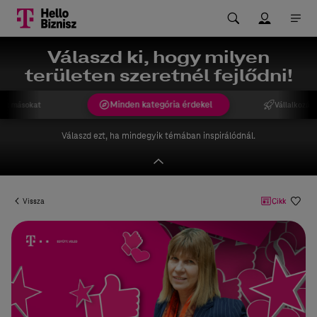
Válaszd ki, hogy milyen
területen szeretnél fejlődni!
Minden kategória érdekel
ek másokat
Vállalkozást
Válaszd ezt, ha mindegyik témában inspirálódnál.
Vissza
Cikk