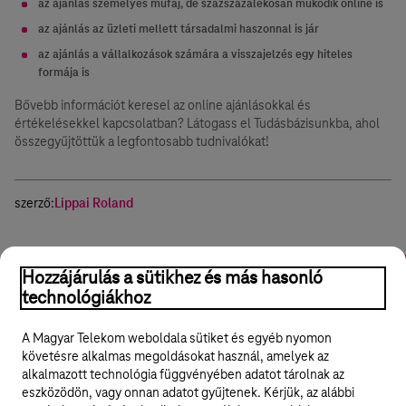
az ajánlás személyes műfaj, de százszázalékosan működik online is
az ajánlás az üzleti mellett társadalmi haszonnal is jár
az ajánlás a vállalkozások számára a visszajelzés egy hiteles
formája is
Bővebb információt keresel az online ajánlásokkal és
értékelésekkel kapcsolatban? Látogass el Tudásbázisunkba, ahol
összegyűjtöttük a legfontosabb tudnivalókat!
szerző:
Lippai Roland
Online marketing
Ügyfélkezelés
Fogyasztói szokások
On
Hozzájárulás a sütikhez és más hasonló
technológiákhoz
Hasznos volt?
Igen
Nem
Megosztom
A Magyar Telekom weboldala sütiket és egyéb nyomon
követésre alkalmas megoldásokat használ, amelyek az
alkalmazott technológia függvényében adatot tárolnak az
eszközödön, vagy onnan adatot gyűjtenek. Kérjük, az alábbi