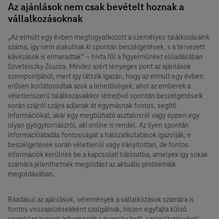
Az ajánlások nem csak bevételt hoznak a
vállalkozásoknak
„Az elmúlt egy évben megfogyatkozott a személyes találkozásaink
száma, így nem alakulnak ki spontán beszélgetések, s a tervezett
kávézások is elmaradtak” – hívta föl a figyelmünket előadásában
Szvetelszky Zsuzsa. Mindez azért lényeges pont az ajánlások
szempontjából, mert így látszik igazán, hogy az elmúlt egy évben
erősen korlátozódtak azok a lehetőségek, ahol az emberek a
véletlenszerű találkozásaikkor létrejövő spontán beszélgetéseik
során szájról szájra adjanak át egymásnak fontos, segítő
információkat, akár egy megbízható asztalosról vagy éppen egy
olyan gyógytornászról, aki online is rendel. Az ilyen spontán
információátadás fontosságát a hálózatkutatások igazolják; e
beszélgetések során véletlenül vagy irányítottan, de fontos
információk kerülnek be a kapcsolati hálózatba, amelyek így sokak
számára jelenthetnek megoldást az aktuális problémáik
megoldásában.
Ráadásul az ajánlások, vélemények a vállalkozások számára is
fontos ⁣visszajelzésekként szolgálnak, hiszen egyfajta külső
szemként kapnak információt a termékeikről, szolgáltatásaikról.