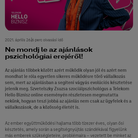
2021. április 26.
6 perc olvasási idő
Ne mondj le az ajánlások
pszichológiai erejéről!
Az ajánlás többek között azért működik olyan jól és azért nem
mondhat le róla egyetlen sikeres működésre törő vállalkozás
sem, mert az ajánlásban a segíteni vágyás evolúciós késztetése
jelenik meg. Szvetelszky Zsuzsa szociálpszichológus a Telekom
Hello Biznisz online eseményén részletesen megmutatta
nekünk, hogyan teszi jobbá az ajánlás nem csak az ügyfelek és a
vállalkozások, de a közösség életét is.
Az ember együttműködési hajlama több tízezer éves, olyan ősi
késztetés, amely során a segítségnyújtás szándékával figyelünk
más emberek szükségleteire, problémaira – vezetett be minket az