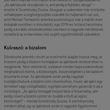
„Az ajánlásunk visszajelzés is, ami pedig a fejlődés záloga” –
emelte ki Szvetelszky Zsuzsa. Ahogyan a szakember már említette:
voltaképpen a segítségnyújtási szándék ősi hajlamáról van szó,
amit Michael Tomasello amerikai pszichológus már a másfél éves
kisbabák esetében is kimutatott, egy 2019-es holland tanulmány
pedig a korábbi vélekedésekkel szemben is nagyobb mértékűnek
mutatta ki az emberekben élő segítő-együttműködő szándékot.
Kulcsszó: a bizalom
Döntéseink jelentős részét az érzelmeink alapján hozzuk meg, az
érzelem pedig a bizalom formájában az ajánlások rendszerében is
megjelenik. Nem véletlenül: a bizalom minden kapcsolatrendszer
meghatározó eleme, a közösségek, összességében a társadalom
összetartó ereje. Az ajánlásaink során pedig nagyban
hozzájárulhatunk a bizalmi szint növeléséhez, hiszen aki ajánl egy
terméket vagy szolgáltatást, egyfajta személyes garanciát is ad a
minőségre. „Az ajánló önmagát helyezi bele a folyamatba, ami
pedig növeli a bizalmi szintet és tovább erősíti az egész
közösséget” – monda Szvetelszky Zsuzsa. A személyesség
mindent áthat, így az ajánlások során is nagyobb figyelemmel