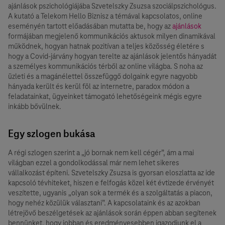
ajánlások pszichológiájába Szvetelszky Zsuzsa szociálpszichológus.
A kutató a Telekom Hello Biznisz a témával kapcsolatos, online
eseményén tartott előadásában mutatta be, hogy az
ajánlások
formájában megjelenő kommunikációs aktusok milyen dinamikával
működnek, hogyan hatnak pozitívan a teljes közösség életére s
hogy a Covid-járvány hogyan terelte az ajánlások jelentős hányadát
a személyes kommunikációs térből az online világba. S noha az
üzleti és a magánélettel összefüggő dolgaink egyre nagyobb
hányada került és kerül föl az internetre, paradox módon a
feladatainkat, ügyeinket támogató lehetőségeink mégis egyre
inkább bővülnek.
Egy szlogen bukása
A régi szlogen szerint a „jó bornak nem kell cégér”, ám a mai
világban ezzel a gondolkodással már nem lehet sikeres
vállalkozást építeni. Szvetelszky Zsuzsa is gyorsan eloszlatta az ide
kapcsoló tévhiteket, hiszen e felfogás közel két évtizede érvényét
veszítette, ugyanis „olyan sok a termék és a szolgáltatás a piacon,
hogy nehéz közülük választani”. A kapcsolataink és az azokban
létrejövő beszélgetések az ajánlások során éppen abban segítenek
bennünket, hogy jobban és eredményesebben igazodjunk el a