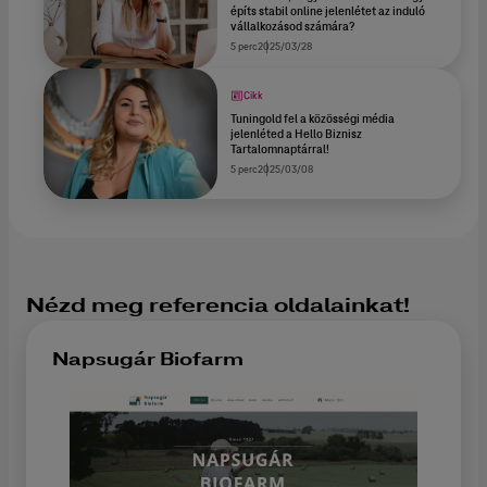
építs stabil online jelenlétet az induló
vállalkozásod számára?
5 perc
2025/03/28
Cikk
Tuningold fel a közösségi média
jelenléted a Hello Biznisz
Tartalomnaptárral!
5 perc
2025/03/08
Nézd meg referencia oldalainkat!
Napsugár Biofarm