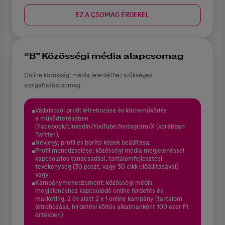
EZ A CSOMAG ÉRDEKEL
“B” Közösségi média alapcsomag
Online közösségi média jelenléthez szükséges
szolgáltatáscsomag
Vállalkozói profil létrehozása és közreműködés
a működtetésében
(Facebook/LinkedIn/YouTube/Instagram/X (korábban
Twitter).
Névjegy, profil és borító képek beállítása.
Profil menedzselése: közösségi média megjelenéssel
kapcsolatos tanácsadási, tartalomfejlesztési
tevékenység (30 poszt, vagy 30 cikk előállításával)
vagy
Kampánymenedzsment: közösségi média
megjelenéshez kapcsolódó online hirdetés és
marketing. 2 év alatt 2 x 1 online kampány (tartalom
létrehozása, hirdetési költés alkalmanként 100 ezer Ft
értékben)