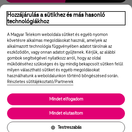
Hozzájárulás a sütikhez és más hasonló
technológiákhoz
A Magyar Telekom weboldala sütiket és egyéb nyomon
követésre alkalmas megoldásokat használ, amelyek az
alkalmazott technológia függvényében adatot tárolnak az
eszközödön, vagy onnan adatot gyűjtenek. Kérjük, az alábbi
gombok segítségével nyilatkozz arról, hogy az oldal
Legyél a Hello Biznisz közösség tagja!
működéséhez szükséges és így mindig bekapcsolt sütiken felül
milyen választható sütiket és egyéb megoldásokat
REGISZTRÁLOK/BELÉPEK
használhatunk a weboldalunkon történő böngészésed során.
Részletes sütitájékoztató/Partnerek
Mindet elfogadom
© 2024 Magyar Telekom Nyrt.
Rólunk
Mindet elutasítom
Cookie beállítások
Testreszabás
Jogi dokumentumok