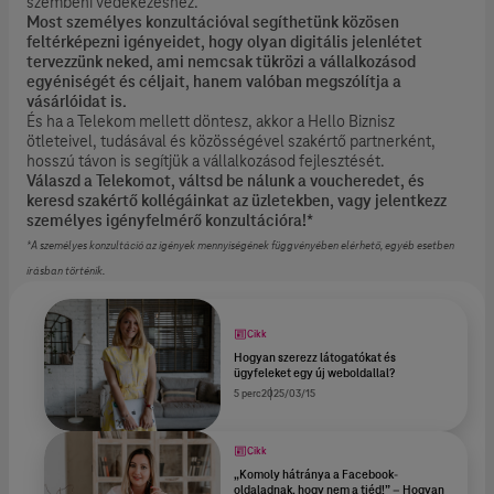
szembeni védekezéshez.
Most személyes konzultációval segíthetünk közösen
feltérképezni igényeidet, hogy olyan digitális jelenlétet
tervezzünk neked, ami nemcsak tükrözi a vállalkozásod
egyéniségét és céljait, hanem valóban megszólítja a
vásárlóidat is.
És ha a Telekom mellett döntesz, akkor a Hello Biznisz
ötleteivel, tudásával és közösségével szakértő partnerként,
hosszú távon is segítjük a vállalkozásod fejlesztését.
Válaszd a Telekomot, váltsd be nálunk a voucheredet, és
keresd szakértő kollégáinkat az üzletekben, vagy jelentkezz
személyes igényfelmérő konzultációra!*
*A személyes konzultáció az igények mennyiségének függvényében elérhető, egyéb esetben
írásban történik.
Cikk
Hogyan szerezz látogatókat és
ügyfeleket egy új weboldallal?
5 perc
2025/03/15
Cikk
„Komoly hátránya a Facebook-
oldaladnak, hogy nem a tiéd!” – Hogyan