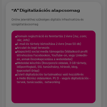
“A” Digitalizációs alapcsomag
Online jelenléthez szükség
es digitális infrastruktúra és
szolgáltatáscsomag
Domain regisztráció és fenntartás 2 évre (.hu; .com;
.biz; .info)
E-mail és tárhely biztosítása 2 évre (max 50 db)
Arculat és logó tervezés
Alapszintű social media támogatás (Vállalkozói profil
létrehozása Facebookon, YouTube-on, vagy Linkedin-
en, annak összekapcsolása a weboldallal)
Weboldal készítés (Reszponzív oldalak, 3 GB tárhely,
időpontfoglaló, SSL tanúsítvány, hírlevél, blog,
kapcsolati űrlap)
Üzleti digitalizációs tartalmakhoz való hozzáférés
a Hello Biznisz oldalunkon. Pl: D - vagyis digitalizációs -
tervek, tanácsadás, networking