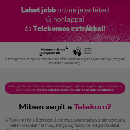
A támogatás a Demján Sándor “Minden vállalkozásnak legyen saját honlapja” Program
keretében valósul meg.
Miben segít a
Telekom?
A Telekom Hello Biznisszel évek óta a gyakorlatban is támogatjuk a
vállalkozásokat hasznos, átfogó digitalizációs megoldásokkal.