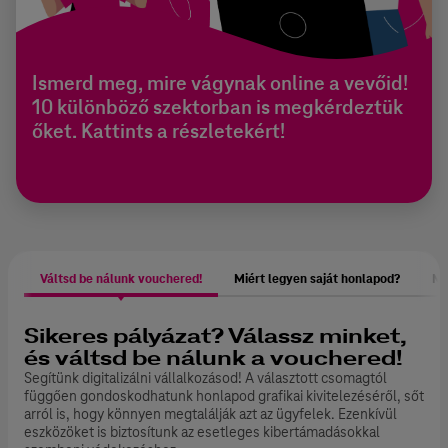
Ismerd meg, mire vágynak online a vevőid!
10 különböző szektorban is megkérdeztük
őket. Kattints a részletekért!
Váltsd be nálunk vouchered!
Miért legyen saját honlapod?
Mi
Sikeres pályázat? Válassz minket,
és váltsd be nálunk a vouchered!
Segítünk digitalizálni vállalkozásod! A választott csomagtól
függően gondoskodhatunk honlapod grafikai kivitelezéséről, sőt
arról is, hogy könnyen megtalálják azt az ügyfelek. Ezenkívül
eszközöket is biztosítunk az esetleges kibertámadásokkal