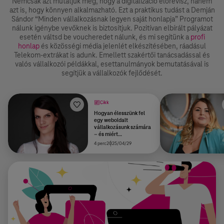
Nemcsak azt mutatjuk meg, hogy a digitalizáció előrevisz, hanem
azt is, hogy könnyen alkalmazható. Ezt a praktikus tudást a Demján
Sándor “Minden vállalkozásnak legyen saját honlapja” Programot
nálunk igénybe vevőknek is biztosítjuk. Pozitívan elbírált pályázat
esetén váltsd be voucheredet nálunk, és mi segítünk a
profi
honlap
és közösségi média jelenlét elkészítésében, ráadásul
Telekom-extrákat is adunk. Emellett szakértői tanácsadással és
valós vállalkozói példákkal, esettanulmányok bemutatásával is
segítjük a vállalkozók fejlődését.
Cikk
Hogyan élesszünk fel
egy weboldalt
vállalkozásunk számára
– és miért
nélkülözhetetlen egy
4 perc
2025/04/29
honlap a sikerhez?