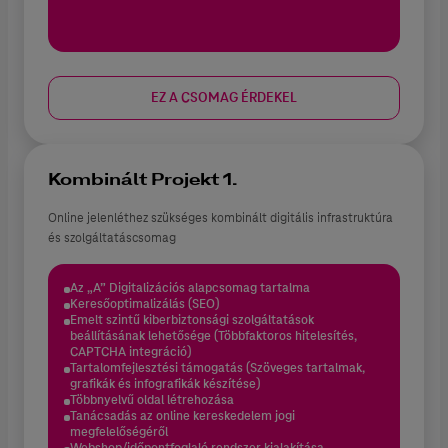
EZ A CSOMAG ÉRDEKEL
Kombinált Projekt 1.
Online jelenléthez szükséges kombinált digitális infrastruktúra
és szolgáltatáscsomag
Az „A” Digitalizációs alapcsomag tartalma
Keresőoptimalizálás (SEO)
Emelt szintű kiberbiztonsági szolgáltatások
beállításának lehetősége (Többfaktoros hitelesítés,
CAPTCHA integráció)
Tartalomfejlesztési támogatás (Szöveges tartalmak,
grafikák és infografikák készítése)
Többnyelvű oldal létrehozása
Tanácsadás az online kereskedelem jogi
megfelelőségéről
Webshop/időpontfoglaló rendszer kialakítása,