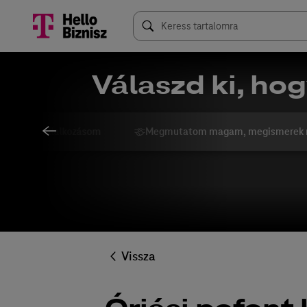
Válaszd ki, hog
ngolom a vállalkozásom
Megmutatom magam, megismerek 
Vissza