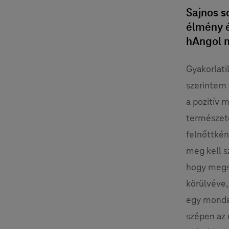
Sajnos s
élmény é
hAngol m
Gyakorlatil
szerintem 
a pozitív 
természete
felnőttkén
meg kell s
hogy megsz
körülvéve,
egy mondat
szépen az 