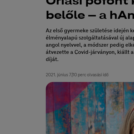
Óriási pofont 
belőle – a hAn
Az első gyermeke születése idején k
élményalapú szolgáltatásával új ala
angol nyelvvel, a módszer pedig elké
átvezette a Covid-járványon, kiállt 
díját.
2021. június 7.
10 perc olvasási idő