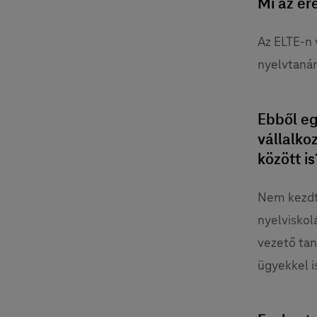
Mi az er
Az ELTE-n 
nyelvtanár
Ebből eg
vállalko
között is
Nem kezdte
nyelviskol
vezető tan
ügyekkel is