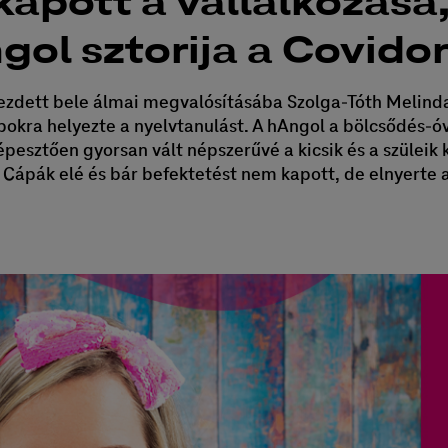
kapott a vállalkozása,
gol sztorija a Covido
ezdett bele álmai megvalósításába Szolga-Tóth Melinda 
pokra helyezte a nyelvtanulást. A hAngol a bölcsődés-
pesztően gyorsan vált népszerűvé a kicsik és a szüleik 
a Cápák elé és bár befektetést nem kapott, de elnyerte 