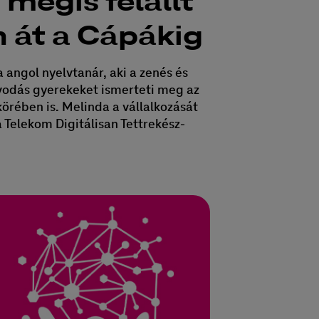
 mégis felállt
n át a Cápákig
angol nyelvtanár, aki a zenés és
óvodás gyerekeket ismerteti meg az
körében is. Melinda a vállalkozását
a Telekom Digitálisan Tettrekész-