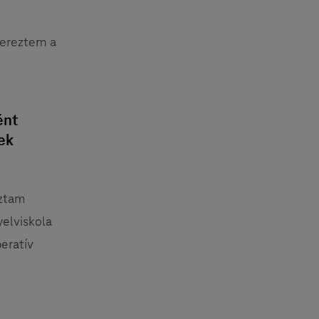
zereztem a
ént
ek
oztam
yelviskola
eratív