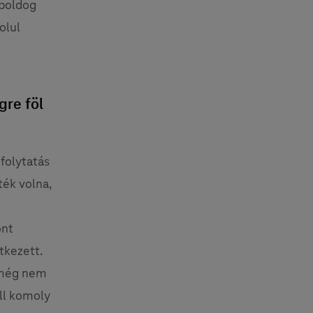
 boldog
olul
gre föl
 folytatás
ték volna,
ont
tkezett.
 még nem
ll komoly