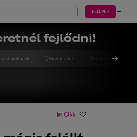
BELÉPÉS
retnél fejlődni!
ozást indítanék
Digitalizálok
Eredményesebb szeret
Cikk