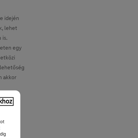
e idején
k, lehet
 is.
leten egy
zetközi
 lehetőség
n akkor
 a zene
khoz
gy itt a
tot
k
dig