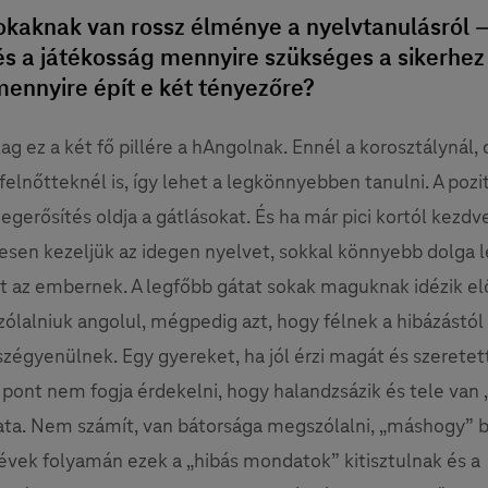
okaknak van rossz élménye a nyelvtanulásról –
s a játékosság mennyire szükséges a sikerhez
ennyire épít e két tényezőre?
ag ez a két fő pillére a hAngolnak. Ennél a korosztálynál, 
felnőtteknél is, így lehet a legkönnyebben tanulni. A pozi
megerősítés oldja a gátlásokat. És ha már pici kortól kezdv
sen kezeljük az idegen nyelvet, sokkal könnyebb dolga l
t az embernek. A legfőbb gátat sokak maguknak idézik el
zólalniuk angolul, mégpedig azt, hogy félnek a hibázástól 
égyenülnek. Egy gyereket, ha jól érzi magát és szeretet
 pont nem fogja érdekelni, hogy halandzsázik és tele van 
a. Nem számít, van bátorsága megszólalni, „máshogy” b
évek folyamán ezek a „hibás mondatok” kitisztulnak és a