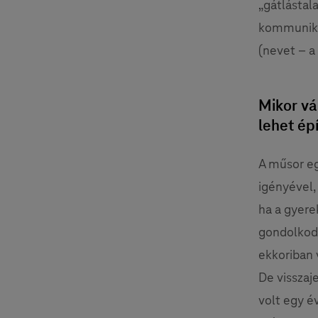
„gátlástal
kommuniká
(nevet – a 
Mikor vá
lehet ép
A műsor egy
igényével,
ha a gyere
gondolkodn
ekkoriban 
De vissza
volt egy é