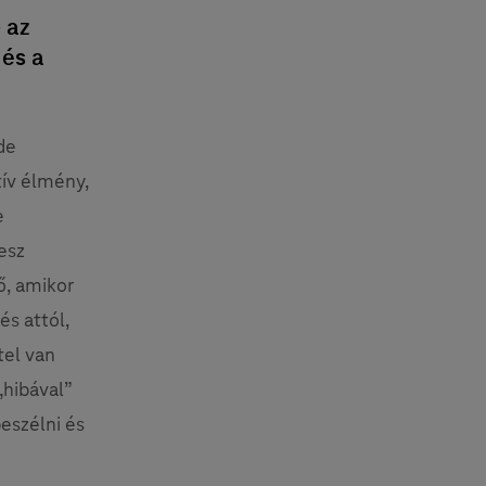
 az
 és a
de
tív élmény,
e
esz
ő, amikor
és attól,
tel van
„hibával”
eszélni és