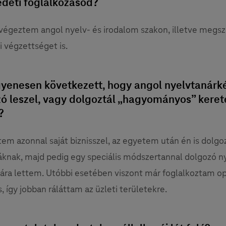
edeti foglalkozásod?
végeztem angol nyelv- és irodalom szakon, illetve megs
i végzettséget is.
yenesen következett, hogy angol nyelvtanárk
zó leszel, vagy dolgoztál „hagyományos” keret
?
m azonnal saját biznisszel, az egyetem után én is dolg
áknak, majd pedig egy speciális módszertannal dolgozó n
ára lettem. Utóbbi esetében viszont már foglalkoztam op
, így jobban ráláttam az üzleti területekre.