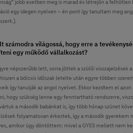
anság” jobb esetben meg is marad és létrejön a felhőtlen
ció egy idegen nyelven – én pont így tanultam meg ang
szerk.).
lt számodra világossá, hogy erre a tevékenysé
íteni egy működő vállalkozást?
re népszerűbb lett, sorra jöttek a szülői visszajelzések a
 hiszen a bölcsis időszak letelte után egyre többen szeret
keik így tanulják az angol nyelvet. Ekkor kezdtem el azon
i, hogy szükség lenne egy fenntartható rendszerre, visz
vártuk a második babánkat is, így több hónap szünet köve
jelzések folyamatosan érkeztek, így a második gyerekem
ves, amikor úgy döntöttem: mivel a GYES mellett nem ke