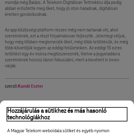
mondja még Balázs. A Telekom Digitálisan Tettrekész díja pedig
abban erősítette meg őket, hogy jó úton haladnak, digitálisan
éretten gondolkodnak.
Az app közösségi platform részen még nem tartanak ott, ahol
szeretnének, ezt a részt folyamatosan fejlesztik. Jelenlegi céljuk,
hogy még többen megismerjék őket, még több letöltésük, és még
több követőjük legyen az eddigi felületeiken. Az eddigi 15 ezres
letöltést egy év múlva megtízszereznék, illetve a jegyeladásra
szeretnének hosszú távon fókuszálni, mert a bevételt is innen
várják.
szerző:
Kandó Eszter
Applikáció
Fogyasztói szokások
Pinterest
Online marketi
Hozzájárulás a sütikhez és más hasonló
technológiákhoz
Hasznos volt?
Igen
Nem
Megosztom
A Magyar Telekom weboldala sütiket és egyéb nyomon