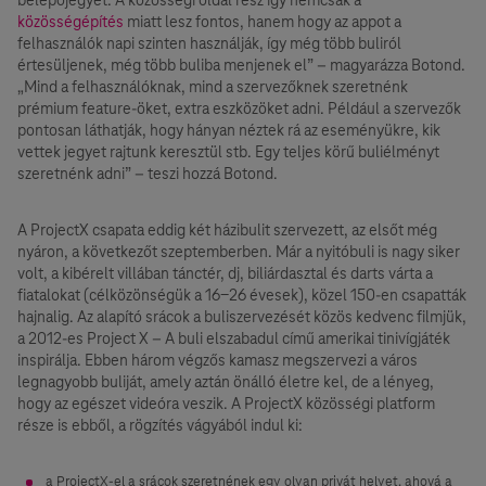
közösségépítés
miatt lesz fontos, hanem hogy az appot a
felhasználók napi szinten használják, így még több buliról
értesüljenek, még több buliba menjenek el” – magyarázza Botond.
„Mind a felhasználóknak, mind a szervezőknek szeretnénk
prémium feature-öket, extra eszközöket adni. Például a szervezők
pontosan láthatják, hogy hányan néztek rá az eseményükre, kik
vettek jegyet rajtunk keresztül stb. Egy teljes körű buliélményt
szeretnénk adni” – teszi hozzá Botond.
A ProjectX csapata eddig két házibulit szervezett, az elsőt még
nyáron, a következőt szeptemberben. Már a nyitóbuli is nagy siker
volt, a kibérelt villában tánctér, dj, biliárdasztal és darts várta a
fiatalokat (célközönségük a 16-26 évesek), közel 150-en csapatták
hajnalig. Az alapító srácok a buliszervezését közös kedvenc filmjük,
a 2012-es Project X – A buli elszabadul című amerikai tinivígjáték
inspirálja. Ebben három végzős kamasz megszervezi a város
legnagyobb buliját, amely aztán önálló életre kel, de a lényeg,
hogy az egészet videóra veszik. A ProjectX közösségi platform
része is ebből, a rögzítés vágyából indul ki:
a ProjectX-el a srácok szeretnének egy olyan privát helyet, ahová a