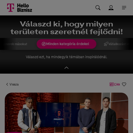
Válaszd ki, hogy milyen
területen szeretnél fejlődni!
Minden kategória érdekel
gismerek másokat
Vállalkozást indí
Válaszd ezt, ha mindegyik témában inspirálódnál.
Vissza
Cikk