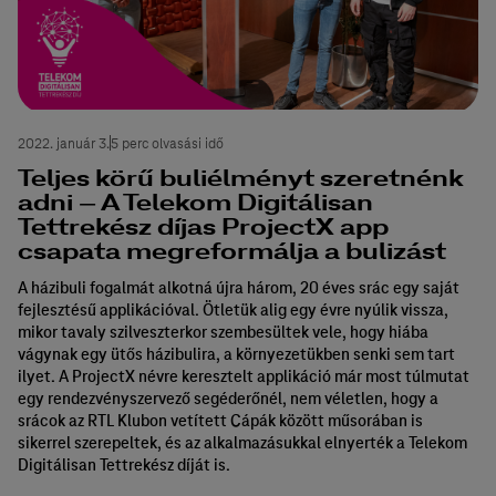
2022. január 3.
5 perc olvasási idő
Teljes körű buliélményt szeretnénk
adni – A Telekom Digitálisan
Tettrekész díjas ProjectX app
csapata megreformálja a bulizást
A házibuli fogalmát alkotná újra három, 20 éves srác egy saját
fejlesztésű applikációval. Ötletük alig egy évre nyúlik vissza,
mikor tavaly szilveszterkor szembesültek vele, hogy hiába
vágynak egy ütős házibulira, a környezetükben senki sem tart
ilyet. A ProjectX névre keresztelt applikáció már most túlmutat
egy rendezvényszervező segéderőnél, nem véletlen, hogy a
srácok az RTL Klubon vetített Cápák között műsorában is
sikerrel szerepeltek, és az alkalmazásukkal elnyerték a Telekom
Digitálisan Tettrekész díját is.