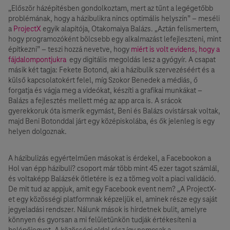
„Először házépítésben gondolkoztam, mert az tűnt a legégetőbb
problémának, hogy a házibulikra nincs optimális helyszín” – meséli
a
ProjectX
egyik alapítója, Otakomaiya Balázs. „Aztán felismertem,
hogy programozóként bölcsebb egy alkalmazást lefejleszteni, mint
építkezni” – teszi hozzá nevetve, hogy
miért is volt evidens, hogy a
fájdalompontjukra
egy digitális megoldás lesz a gyógyír. A csapat
másik két tagja: Fekete Botond, aki a házibulik szervezéséért és a
külső kapcsolatokért felel, míg Szokor Benedek a médiás, ő
forgatja és vágja meg a videókat, készíti a grafikai munkákat –
Balázs a fejlesztés mellett még az app arca is. A srácok
gyerekkoruk óta ismerik egymást, Beni és Balázs ovistársak voltak,
majd Beni Botonddal járt egy középiskolába, és ők jelenleg is egy
helyen dolgoznak.
A házibulizás egyértelműen másokat is érdekel, a Facebookon a
Hol van épp házibuli? csoport már több mint 45 ezer tagot számlál,
és voltaképp Balázsék ötletére is ez a tömeg volt a piaci validáció.
De mit tud az appjuk, amit egy Facebook event nem? „A ProjectX-
et egy közösségi platformnak képzeljük el, aminek része egy saját
jegyeladási rendszer. Nálunk mások is hirdetnek bulit, amelyre
könnyen és gyorsan a mi felületünkön tudják értékesíteni a
belépőjegyet. A közösségi oldal rész így nemcsak a