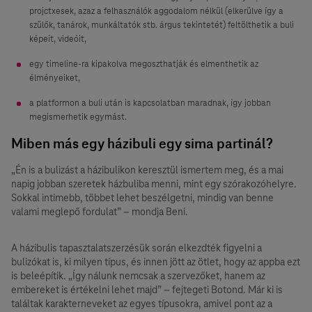
projctxesek, azaz a felhasználók aggodalom nélkül (elkerülve így a
szülők, tanárok, munkáltatók stb. árgus tekintetét) feltölthetik a buli
képeit, videóit,
egy timeline-ra kipakolva megoszthatják és elmenthetik az
élményeiket,
a platformon a buli után is kapcsolatban maradnak, így jobban
megismerhetik egymást.
Miben más egy házibuli egy sima partinál?
„Én is a bulizást a házibulikon keresztül ismertem meg, és a mai
napig jobban szeretek házbuliba menni, mint egy szórakozóhelyre.
Sokkal intimebb, többet lehet beszélgetni, mindig van benne
valami meglepő fordulat” – mondja Beni.
A házibulis tapasztalatszerzésük során elkezdték figyelni a
bulizókat is, ki milyen típus, és innen jött az ötlet, hogy az appba ezt
is beleépítik. „Így nálunk nemcsak a szervezőket, hanem az
embereket is értékelni lehet majd” – fejtegeti Botond. Már ki is
találtak karakterneveket az egyes típusokra, amivel pont az a