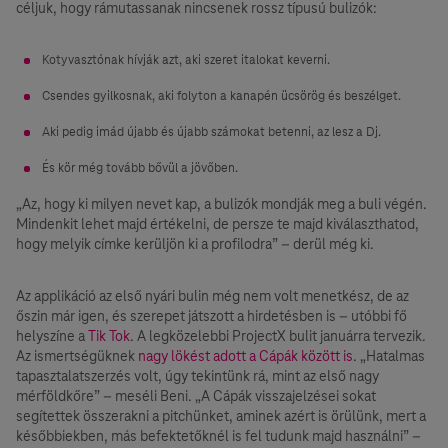
céljuk, hogy rámutassanak nincsenek rossz típusú bulizók:
Kotyvasztónak hívják azt, aki szeret italokat keverni.
Csendes gyilkosnak, aki folyton a kanapén ücsörög és beszélget.
Aki pedig imád újabb és újabb számokat betenni, az lesz a Dj.
És kör még tovább bővül a jövőben.
„Az, hogy ki milyen nevet kap, a bulizók mondják meg a buli végén.
Mindenkit lehet majd értékelni, de persze te majd kiválaszthatod,
hogy melyik címke kerüljön ki a profilodra” – derül még ki.
Az applikáció az első nyári bulin még nem volt menetkész, de az
őszin már igen, és szerepet játszott a hirdetésben is – utóbbi fő
helyszíne a
Tik Tok
. A legközelebbi ProjectX bulit januárra tervezik.
Az ismertségüknek
nagy lökést adott a Cápák között is
. „Hatalmas
tapasztalatszerzés volt, úgy tekintünk rá, mint az első nagy
mérföldkőre” – meséli Beni. „A Cápák visszajelzései sokat
segítettek összerakni a pitchünket, aminek azért is örülünk, mert a
későbbiekben, más befektetőknél is fel tudunk majd használni” –