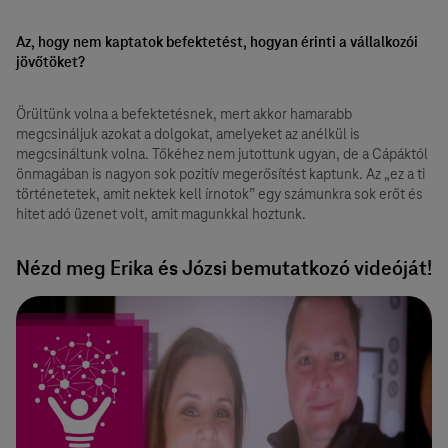
Az, hogy nem kaptatok befektetést, hogyan érinti a vállalkozói
jövőtöket?
Örültünk volna a befektetésnek, mert akkor hamarabb
megcsináljuk azokat a dolgokat, amelyeket az anélkül is
megcsináltunk volna. Tőkéhez nem jutottunk ugyan, de a Cápáktól
önmagában is nagyon sok pozitív megerősítést kaptunk. Az „ez a ti
történetetek, amit nektek kell írnotok” egy számunkra sok erőt és
hitet adó üzenet volt, amit magunkkal hoztunk.
Nézd meg Erika és Józsi bemutatkozó videóját!