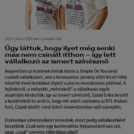
2021. július 15.
10 perc olvasási idő
Úgy láttuk, hogy ilyet még senki
más nem csinált itthon – így lett
vállalkozó az ismert színésznő
Alapvetően az érzelmek hívták életre a Simple On You nevű
családi vállalkozást, ami a koronavírus-járvány előtt kicsit több
mind fél évvel korábban lépett a piacra versidézetes pólóival. A
fejlődésről, a mélyebb „miértekről” a vállalkozás egyik
alapítóját kérdeztük, így az ismert színésznő, Szabó Erika beszélt
a kezdetekről és arról is, hogy mit adott számukra az RTL Klubon
futó, Cápák között című üzleti showműsorban való szereplés.
Elsősorban színésznőként ismerünk, most pedig vállalkozóként
beszélünk. Csak nem egy karrierváltás folyamatáról van szó,
vagy „csak” szeretsz több lábon állni?