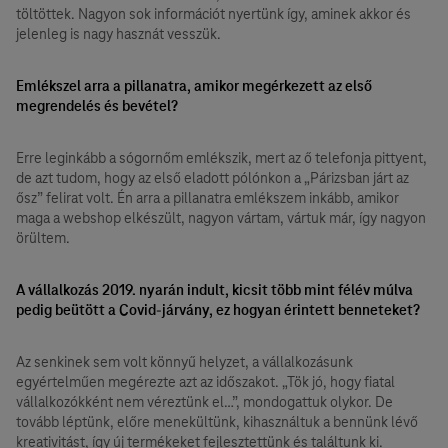
töltöttek. Nagyon sok információt nyertünk így, aminek akkor és
jelenleg is nagy hasznát vesszük.
Emlékszel arra a pillanatra, amikor megérkezett az első
megrendelés és bevétel?
Erre leginkább a sógornőm emlékszik, mert az ő telefonja pittyent,
de azt tudom, hogy az első eladott pólónkon a „Párizsban járt az
ősz” felirat volt. Én arra a pillanatra emlékszem inkább, amikor
maga a webshop elkészült, nagyon vártam, vártuk már, így nagyon
örültem.
A vállalkozás 2019. nyarán indult, kicsit több mint félév múlva
pedig beütött a Covid-járvány, ez hogyan érintett benneteket?
Az senkinek sem volt könnyű helyzet, a vállalkozásunk
egyértelműen megérezte azt az időszakot. „Tök jó, hogy fiatal
vállalkozókként nem véreztünk el…”, mondogattuk olykor. De
tovább léptünk, előre menekültünk, kihasználtuk a bennünk lévő
kreativitást, így új termékeket fejlesztettünk és találtunk ki.