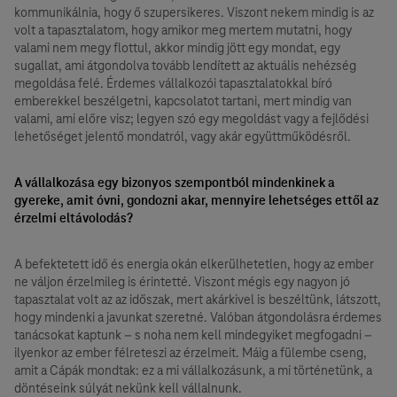
kommunikálnia, hogy ő szupersikeres. Viszont nekem mindig is az
volt a tapasztalatom, hogy amikor meg mertem mutatni, hogy
valami nem megy flottul, akkor mindig jött egy mondat, egy
sugallat, ami átgondolva tovább lendített az aktuális nehézség
megoldása felé. Érdemes vállalkozói tapasztalatokkal bíró
emberekkel beszélgetni, kapcsolatot tartani, mert mindig van
valami, ami előre visz; legyen szó egy megoldást vagy a fejlődési
lehetőséget jelentő mondatról, vagy akár együttműködésről.
A vállalkozása egy bizonyos szempontból mindenkinek a
gyereke, amit óvni, gondozni akar, mennyire lehetséges ettől az
érzelmi eltávolodás?
A befektetett idő és energia okán elkerülhetetlen, hogy az ember
ne váljon érzelmileg is érintetté. Viszont mégis egy nagyon jó
tapasztalat volt az az időszak, mert akárkivel is beszéltünk, látszott,
hogy mindenki a javunkat szeretné. Valóban átgondolásra érdemes
tanácsokat kaptunk – s noha nem kell mindegyiket megfogadni –
ilyenkor az ember félreteszi az érzelmeit. Máig a fülembe cseng,
amit a Cápák mondtak: ez a mi vállalkozásunk, a mi történetünk, a
döntéseink súlyát nekünk kell vállalnunk.