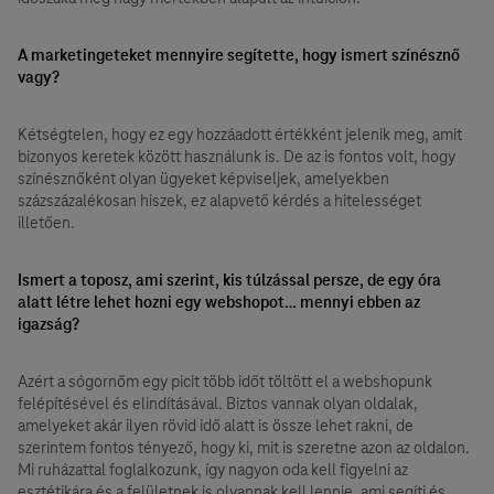
A marketingeteket mennyire segítette, hogy ismert színésznő
vagy?
Kétségtelen, hogy ez egy hozzáadott értékként jelenik meg, amit
bizonyos keretek között használunk is. De az is fontos volt, hogy
színésznőként olyan ügyeket képviseljek, amelyekben
százszázalékosan hiszek, ez alapvető kérdés a hitelességet
illetően.
Ismert a toposz, ami szerint, kis túlzással persze, de egy óra
alatt létre lehet hozni egy webshopot… mennyi ebben az
igazság?
Azért a sógornőm egy picit több időt töltött el a webshopunk
felépítésével és elindításával. Biztos vannak olyan oldalak,
amelyeket akár ilyen rövid idő alatt is össze lehet rakni, de
szerintem fontos tényező, hogy ki, mit is szeretne azon az oldalon.
Mi ruházattal foglalkozunk, így nagyon oda kell figyelni az
esztétikára és a felületnek is olyannak kell lennie, ami segíti és