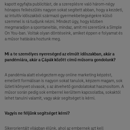
kapott egyfajta publicitást, de a szereplésre való három-négy
hónapos felkészülés nagyon sokat segített abban, hogy a kezdeti,
az intuitív időszakból származó gyermekbetegségekre külső
szemmel is rá tudjunk nézni. Mindezt úgy, hogy közben
megmaradjon a spontaneitás, mindaz, amit mi szeretünk a Simple
On You-ban. Voltak olyan döntéseink, amiket éppen e folyamat és
a műsor hatására hoztunk meg.
Mi a te személyes nyereséged az elmúlt időszakban, akár a
pandémiára, akár a Cápák között című műsorra gondolunk?
A pandémia alatt elvégeztem egy online marketing képzést,
emellett formálisan is nagyon sokat tanulok, képzem magam, sok
üzleti könyvet olvasok, s az átvehető gondolatokat hasznosítom. A
műsor során pedig sok emberrel kerültem kapcsolatba, sokaktól
lehet tanulni valamit, vagy akár segítséget is kérni.
Vagyis ne féljünk segítséget kérni?
Sikerorientált világban élünk, ahol az embernek azt kell