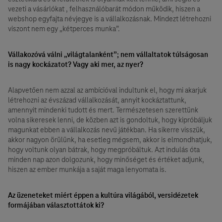
vezeti a vásárlókat , felhasználóbarát módon működik, hiszen a
webshop egyfajta névjegye is a vállalkozásnak. Mindezt létrehozni
viszont nem egy „kétperces munka”.
Vállakozóvá válni „világtalanként”; nem vállaltatok túlságosan
is nagy kockázatot? Vagy aki mer, az nyer?
Alapvetően nem azzal az ambícióval indultunk el, hogy mi akarjuk
létrehozni az évszázad vállalkozását, annyit kockáztattunk,
amennyit mindenki tudott és mert. Természetesen szerettünk
volna sikeresek lenni, de közben azt is gondoltuk, hogy kipróbáljuk
magunkat ebben a vállalkozás nevű játékban. Ha sikerre visszük,
akkor nagyon örülünk, ha esetleg mégsem, akkor is elmondhatjuk,
hogy voltunk olyan bátrak, hogy megpróbáltuk. Azt indulás óta
minden nap azon dolgozunk, hogy minőséget és értéket adjunk,
hiszen az ember munkája a saját maga lenyomata is.
Az üzeneteket miért éppen a kultúra világából, versidézetek
formájában választottátok ki?