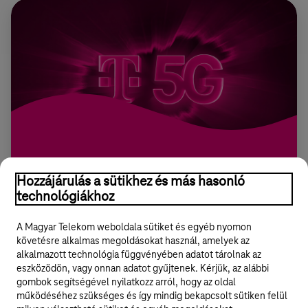
5G
Hozzájárulás a sütikhez és más hasonló
Új távlatok a mobiltechnológiában. Stabil szolgáltatás,
technológiákhoz
gyorsabb le- és feltöltés, szinte azonnali válaszidő.
A Magyar Telekom weboldala sütiket és egyéb nyomon
követésre alkalmas megoldásokat használ, amelyek az
alkalmazott technológia függvényében adatot tárolnak az
eszközödön, vagy onnan adatot gyűjtenek. Kérjük, az alábbi
gombok segítségével nyilatkozz arról, hogy az oldal
Legyél a Hello Biznisz közösség tagja!
működéséhez szükséges és így mindig bekapcsolt sütiken felül