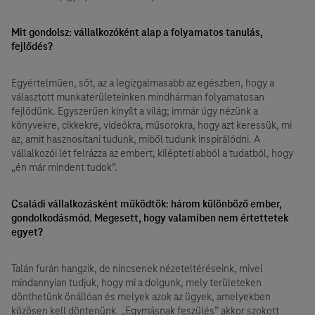
Mit gondolsz: vállalkozóként alap a folyamatos tanulás,
fejlődés?
Egyértelműen, sőt, az a legizgalmasabb az egészben, hogy a
választott munkaterületeinken mindhárman folyamatosan
fejlődünk. Egyszerűen kinyílt a világ; immár úgy nézünk a
könyvekre, cikkekre, videókra, műsorokra, hogy azt keressük, mi
az, amit hasznosítani tudunk, miből tudunk inspirálódni. A
vállalkozói lét felrázza az embert, kilépteti abból a tudatból, hogy
„én már mindent tudok”.
Családi vállalkozásként működtök: három különböző ember,
gondolkodásmód. Megesett, hogy valamiben nem értettetek
egyet?
Talán furán hangzik, de nincsenek nézeteltéréseink, mivel
mindannyian tudjuk, hogy mi a dolgunk, mely területeken
dönthetünk önállóan és melyek azok az ügyek, amelyekben
közösen kell döntenünk. „Egymásnak feszülés” akkor szokott