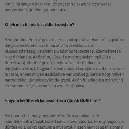
lenni, ha nagyon lelkesen, de egyszerre akarunk egymással
megosztani ötleteket, gondolatokat.
Kinek mi a feladata a vállalkozásban?
A sógornőm, Reni végzi az összes napi operatív feladatot: a gyártás
megszervezésétől a szállításon át a vevőkkel való
kapcsolattartásig, valamint a webshop fejlesztése, üzemeltetése
is az ő feladata. Az öcsém, József a nyomtatásban mélyült el.
Keresi az új lehetőségeket, technikákat. Az ő feladata
meghatározni azt, hogyan milyen módon kerüljön a minta-, a vers- a
ruhákra, ehhez milyen eszközökre van szükség, illetve hogy milyen
partnerekkel tudunk együtt dolgozni. Az én feladatom a marketing
és kommunikáció, valamint a versek ajánlása.
Hogyan kerültetek kapcsolatba a Cápák között-tel?
Azt gondoltuk, hogy megmérettetjük magunkat, ezért
jelentkeztünk a Cápák között című showműsorba. Ez egy nagyon jó
döntés volt, sokat kaptunk a műsortól, hiszen nem csupán a brand