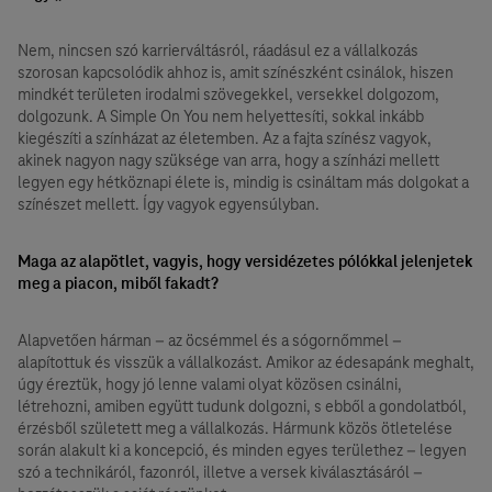
Nem, nincsen szó karrierváltásról, ráadásul ez a vállalkozás
szorosan kapcsolódik ahhoz is, amit színészként csinálok, hiszen
mindkét területen irodalmi szövegekkel, versekkel dolgozom,
dolgozunk. A Simple On You nem helyettesíti, sokkal inkább
kiegészíti a színházat az életemben. Az a fajta színész vagyok,
akinek nagyon nagy szüksége van arra, hogy a színházi mellett
legyen egy hétköznapi élete is, mindig is csináltam más dolgokat a
színészet mellett. Így vagyok egyensúlyban.
Maga az alapötlet, vagyis, hogy versidézetes pólókkal jelenjetek
meg a piacon, miből fakadt?
Alapvetően hárman – az öcsémmel és a sógornőmmel –
alapítottuk és visszük a vállalkozást. Amikor az édesapánk meghalt,
úgy éreztük, hogy jó lenne valami olyat közösen csinálni,
létrehozni, amiben együtt tudunk dolgozni, s ebből a gondolatból,
érzésből született meg a vállalkozás. Hármunk közös ötletelése
során alakult ki a koncepció, és minden egyes területhez – legyen
szó a technikáról, fazonról, illetve a versek kiválasztásáról –