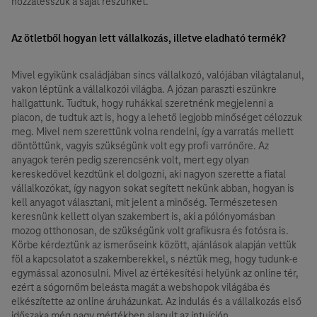
hozzátesszük a saját részünket.
Az ötletből hogyan lett vállalkozás, illetve eladható termék?
Mivel egyikünk családjában sincs vállalkozó, valójában világtalanul,
vakon léptünk a vállalkozói világba. A józan paraszti eszünkre
hallgattunk. Tudtuk, hogy ruhákkal szeretnénk megjelenni a
piacon, de tudtuk azt is, hogy a lehető legjobb minőséget célozzuk
meg. Mivel nem szerettünk volna rendelni, így a varratás mellett
döntöttünk, vagyis szükségünk volt egy profi varrónőre. Az
anyagok terén pedig szerencsénk volt, mert egy olyan
kereskedővel kezdtünk el dolgozni, aki nagyon szerette a fiatal
vállalkozókat, így nagyon sokat segített nekünk abban, hogyan is
kell anyagot választani, mit jelent a minőség. Természetesen
keresnünk kellett olyan szakembert is, aki a pólónyomásban
mozog otthonosan, de szükségünk volt grafikusra és fotósra is.
Körbe kérdeztünk az ismerőseink között, ajánlások alapján vettük
föl a kapcsolatot a szakemberekkel, s néztük meg, hogy tudunk-e
egymással azonosulni. Mivel az értékesítési helyünk az online tér,
ezért a sógornőm beleásta magát a webshopok világába és
elkészítette az online áruházunkat. Az indulás és a vállalkozás első
időszaka még nagy mértékben alapult az intuíción.