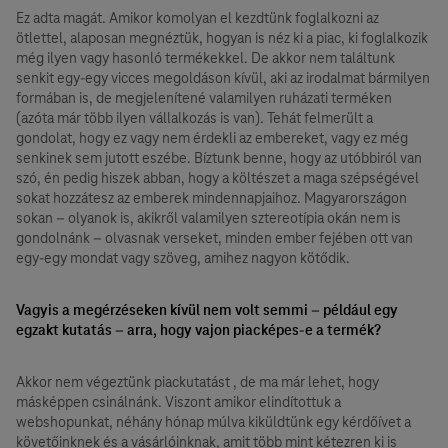
Ez adta magát. Amikor komolyan el kezdtünk foglalkozni az
ötlettel, alaposan megnéztük, hogyan is néz ki a piac, ki foglalkozik
még ilyen vagy hasonló termékekkel. De akkor nem találtunk
senkit egy-egy vicces megoldáson kívül, aki az irodalmat bármilyen
formában is, de megjelenítené valamilyen ruházati terméken
(azóta már több ilyen vállalkozás is van). Tehát felmerült a
gondolat, hogy ez vagy nem érdekli az embereket, vagy ez még
senkinek sem jutott eszébe. Bíztunk benne, hogy az utóbbiról van
szó, én pedig hiszek abban, hogy a költészet a maga szépségével
sokat hozzátesz az emberek mindennapjaihoz. Magyarországon
sokan – olyanok is, akikről valamilyen sztereotípia okán nem is
gondolnánk – olvasnak verseket, minden ember fejében ott van
egy-egy mondat vagy szöveg, amihez nagyon kötődik.
Vagyis a megérzéseken kívül nem volt semmi – például egy
egzakt kutatás – arra, hogy vajon piacképes-e a termék?
Akkor nem végeztünk piackutatást , de ma már lehet, hogy
másképpen csinálnánk. Viszont amikor elindítottuk a
webshopunkat, néhány hónap múlva kiküldtünk egy kérdőívet a
követőinknek és a vásárlóinknak, amit több mint kétezren ki is