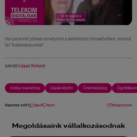
Ha szeretnél jobban elmélyülni a befektetés témakörében, keresd
fel Tudásbázisunkat!
szerző:
Lippai Roland
Online marketing
Cápák között
Üzlethelyiség
Ügyfélkeze
Hasznos volt?
Igen
Nem
Megosztom
Megoldásaink vállalkozásodnak