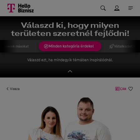
Válaszd ki, hogy milyen
területen szeretnél fejlődni!
Minden kategória érdekel
gismerek másokat
Vállalkozást indí
Válaszd ezt, ha mindegyik témában inspirálódnál.
Vissza
Cikk