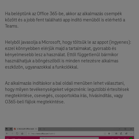
Ha beléptünk az Office 365-be, akkor az alkalmazás csempék
között és a jobb fent található app indító menüből is elérhető a
Teams.
Helyből javasolja a Microsoft, hogy töltsük le az appot (ingyenes):
ezzel könnyebben elérjük majd a tartalmakat, gyorsabb és
kényelmesebb lesz a használat. Ettől függetlenül bármikor
használhatjuk a böngészőből is minden netezésre alkalmas
eszközön, ugyanazokkal a funkciókkal.
Az alkalmazás indításkor a bal oldali menüben lehet választani,
hogy milyen tevékenységeket végeznénk: legutóbbi értesítések
megtekintése, csevegés, csoportokba írás, hívásindítás, vagy
O365-beli fájlok megtekintése.