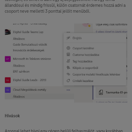
állandósul és mindig frissül, külön csatornát érdemes hozzá adni a
csoport neve melletti 3 ponttal jelölt menüből.
Hívások
Azonnal lehet hívni egy cégen belüli felhasználót, vagy korábban