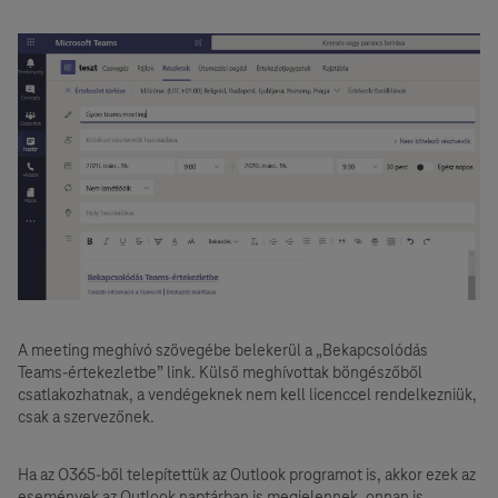
A meeting meghívó szövegébe belekerül a „Bekapcsolódás
Teams-értekezletbe” link. Külső meghívottak böngészőből
csatlakozhatnak, a vendégeknek nem kell licenccel rendelkezniük,
csak a szervezőnek.
Ha az O365-ből telepítettük az Outlook programot is, akkor ezek az
események az Outlook naptárban is megjelennek, onnan is