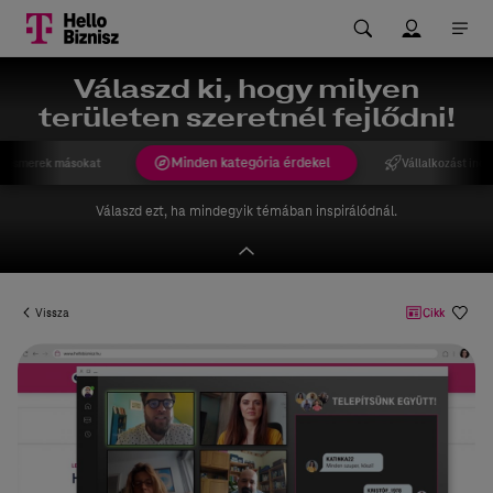
Válaszd ki, hogy milyen
területen szeretnél fejlődni!
Minden kategória érdekel
gismerek másokat
Vállalkozást indí
Válaszd ezt, ha mindegyik témában inspirálódnál.
Vissza
Cikk