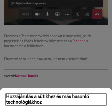
Érdemes a Teamshez további appokat is kapcsolni, például
projektek és közös feladatok követéséhez a
Planner
is
hozzáadható a felülethez.
Elrontani nem lehet, csak azzal, ha nem kísérletezünk!
szerző:
Katona Tamás
Online marketing
Applikáció
Üzlethelyiség
Értékajánlat
Hozzájárulás a sütikhez és más hasonló
technológiákhoz
Hasznos volt?
Igen
Nem
Megosztom