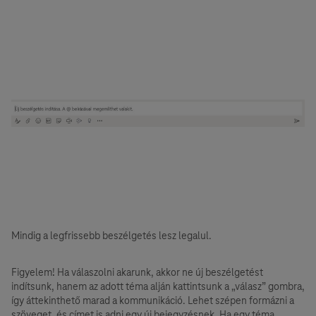
Mindig a legfrissebb beszélgetés lesz legalul.
Figyelem! Ha válaszolni akarunk, akkor ne új beszélgetést
indítsunk, hanem az adott téma alján kattintsunk a „válasz” gombra,
így áttekinthető marad a kommunikáció. Lehet szépen formázni a
szöveget, és címet is adni egy új bejegyzésnek. Ha egy téma