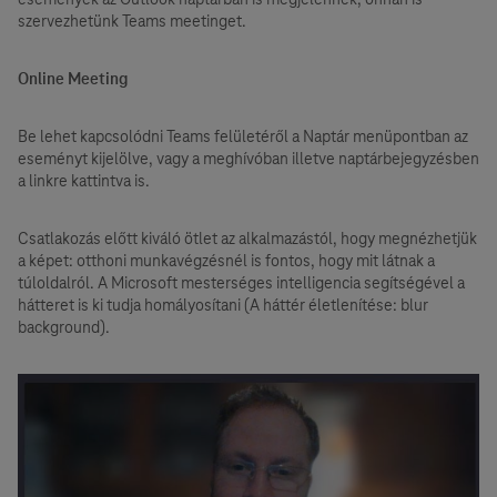
szervezhetünk Teams meetinget.
Online Meeting
Be lehet kapcsolódni Teams felületéről a Naptár menüpontban az
eseményt kijelölve, vagy a meghívóban illetve naptárbejegyzésben
a linkre kattintva is.
Csatlakozás előtt kiváló ötlet az alkalmazástól, hogy megnézhetjük
a képet: otthoni munkavégzésnél is fontos, hogy mit látnak a
túloldalról. A Microsoft mesterséges intelligencia segítségével a
hátteret is ki tudja homályosítani (A háttér életlenítése: blur
background).