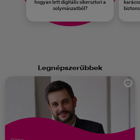
hogyan lett digitális sikersztori a
karács
solymászatból?
biztons
Legnépszerűbbek