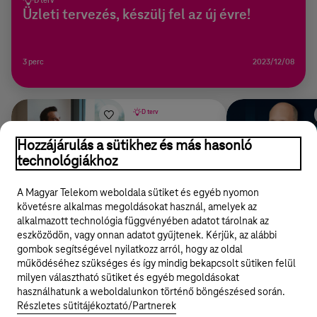
D terv
Üzleti tervezés, készülj fel az új évre!
3 perc
2023/12/08
D terv
Hogyan indíts Facebook
hirdetést?
Hozzájárulás a sütikhez és más hasonló
technológiákhoz
3 perc
2021/06/29
A Magyar Telekom weboldala sütiket és egyéb nyomon
követésre alkalmas megoldásokat használ, amelyek az
alkalmazott technológia függvényében adatot tárolnak az
eszközödön, vagy onnan adatot gyűjtenek. Kérjük, az alábbi
gombok segítségével nyilatkozz arról, hogy az oldal
Legyél a Hello Biznisz közösség tagja!
működéséhez szükséges és így mindig bekapcsolt sütiken felül
milyen választható sütiket és egyéb megoldásokat
REGISZTRÁLOK/BELÉPEK
használhatunk a weboldalunkon történő böngészésed során.
Részletes sütitájékoztató/Partnerek