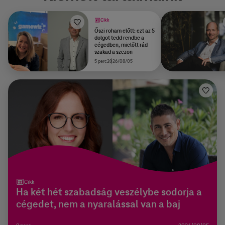
Cikk
Őszi roham előtt: ezt az 5
dolgot tedd rendbe a
cégedben, mielőtt rád
szakad a szezon
5 perc
2026/08/05
Cikk
Ha két hét szabadság veszélybe sodorja a
cégedet, nem a nyaralással van a baj