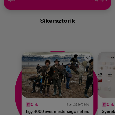
8 perc
2026/08/05
Sikersztorik
Cikk
Cikk
5 perc
2026/08/06
Egy 4000 éves mesterség a neten:
Gyerekk