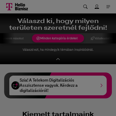
Válaszd ki, hogy milyen
területen szeretnél fejlődni!
Minden kategória érdekel
gismerek másokat
Vállalkozást indí
Válaszd ezt, ha mindegyik témában inspirálódnál.
Szia! A Telekom Digitalizációs
Asszisztense vagyok. Kérdezz a
digitalizációról!
Kiemelt tartalmaink