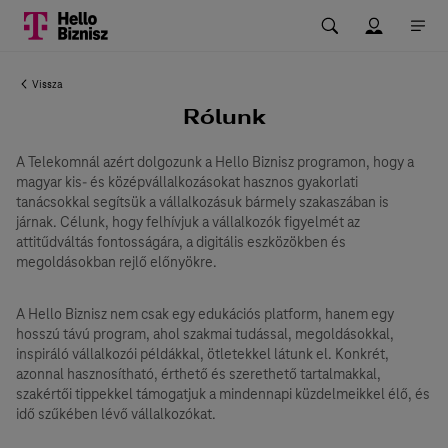
Vissza
Rólunk
A Telekomnál azért dolgozunk a Hello Biznisz programon, hogy a
magyar kis- és középvállalkozásokat hasznos gyakorlati
tanácsokkal segítsük a vállalkozásuk bármely szakaszában is
járnak. Célunk, hogy felhívjuk a vállalkozók figyelmét az
attitűdváltás fontosságára, a digitális eszközökben és
megoldásokban rejlő előnyökre.
A Hello Biznisz nem csak egy edukációs platform, hanem egy
hosszú távú program, ahol szakmai tudással, megoldásokkal,
inspiráló vállalkozói példákkal, ötletekkel látunk el. Konkrét,
azonnal hasznosítható, érthető és szerethető tartalmakkal,
szakértői tippekkel támogatjuk a mindennapi küzdelmeikkel élő, és
idő szűkében lévő vállalkozókat.