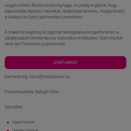
Legyél a Hello Biznisz közösség tagja, ⁣mi pedig segítünk, hogy
kapcsolatba léphess másokkal, tanácsokat kérhess, megoszthasd
a tudásod és üzleti partnereket szerezhess.
A szakértői segítség és egymás támogatása elengedhetetlen a
vállalkozások fenntartása és fejlesztése érdekében. Ezért hoztuk
létre zárt Facebook csoportunkat.
CSATLAKOZZ
Elérhetőség: hello@hellobiznisz.hu
Főszerkesztőnk: Balogh Flóra
Szerzőink:
Lippai Roland
Ganzler Orsolya