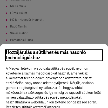
Mekis Csilla
Füzesi Bálint
Müller-Hegedűs Henriett
Radó Tamás
Szeles Gábor
Pomaranski Luca
Németh Erik
Hozzájárulás a sütikhez és más hasonló
Barabás Júlia
technológiákhoz
Dávid Imre
Kun Gabi
A Magyar Telekom weboldala sütiket és egyéb nyomon
követésre alkalmas megoldásokat használ, amelyek az
alkalmazott technológia függvényében adatot tárolnak az
eszközödön, vagy onnan adatot gyűjtenek. Kérjük, az alábbi
gombok segítségével nyilatkozz arról, hogy az oldal
Legyél a Hello Biznisz közösség tagja!
működéséhez szükséges és így mindig bekapcsolt sütiken felül
milyen választható sütiket és egyéb megoldásokat
REGISZTRÁLOK/BELÉPEK
használhatunk a weboldalunkon történő böngészésed során.
Részletes sütitájékoztató/Partnerek