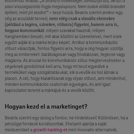
elsőrendű feladat.
„A brand a hitelességet támasztja alá, de azt a
piaci visszaigazolás fogja megalapozni. Nem tudok előbb brandet
építeni, mint jól eladni!”
– teszi hozzá. Beatrix szerint amikor egy
cég az arculatát tervezi,
nem elég csak a vizuális elemekre
(például a logóra, színekre, stílusra) figyelni, hanem arra is,
hogyan kommunikál
: milyen szavakat használ, milyen
hangnemben beszél, mit akar közölni az üzeneteivel, mert ezek
együtt adják ki a márka teljes képét. Amikor a kommunikációs
stílust választják, fontos figyelni arra, hogy a cég hogyan szólítja
meg az embereket: barátságosan vagy hivatalosan, tegezve vagy
magázva. Az arculat és kommunikációs stílus megtervezésekor a
cégeknek gondolniuk kell arra, hogy mi teszi egyedivé a
terméküket vagy szolgáltatásukat, kik a vevőik és hol állnak a
piacon. A cél, hogy kialakítsanak egy olyan stílust, ami mindenhol,
minden kommunikációs csatornán egységes, és ami igazi
kapcsolatot teremt a márkájuk és a vevők között.
Hogyan kezd el a marketinget?
Beatrix szerint egy dolog a fontos: ne hirdetéssel! Különösen, ha a
pénzügyi források korlátozottak. Ehelyett ajánlja a saját
módszerüket a
growth hacking-et
mint innovatív alternatívát,