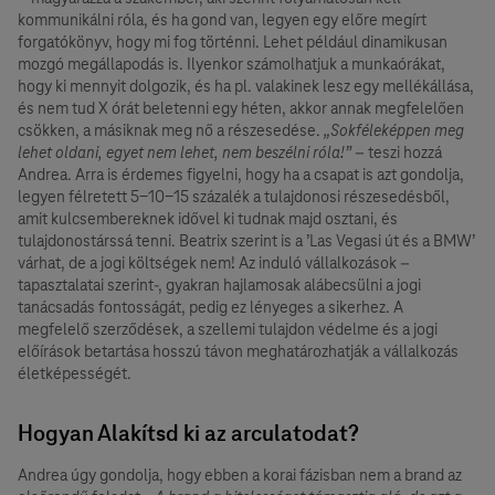
kommunikálni róla, és ha gond van, legyen egy előre megírt
forgatókönyv, hogy mi fog történni. Lehet például dinamikusan
mozgó megállapodás is. Ilyenkor számolhatjuk a munkaórákat,
hogy ki mennyit dolgozik, és ha pl. valakinek lesz egy mellékállása,
és nem tud X órát beletenni egy héten, akkor annak megfelelően
csökken, a másiknak meg nő a részesedése.
„Sokféleképpen meg
lehet oldani, egyet nem lehet, nem beszélni róla!”
– teszi hozzá
Andrea. Arra is érdemes figyelni, hogy ha a csapat is azt gondolja,
legyen félretett 5-10-15 százalék a tulajdonosi részesedésből,
amit kulcsembereknek idővel ki tudnak majd osztani, és
tulajdonostárssá tenni. Beatrix szerint is a ’Las Vegasi út és a BMW’
várhat, de a jogi költségek nem! Az induló vállalkozások –
tapasztalatai szerint-, gyakran hajlamosak alábecsülni a jogi
tanácsadás fontosságát, pedig ez lényeges a sikerhez. A
megfelelő szerződések, a szellemi tulajdon védelme és a jogi
előírások betartása hosszú távon meghatározhatják a vállalkozás
életképességét.
Hogyan Alakítsd ki az arculatodat?
Andrea úgy gondolja, hogy ebben a korai fázisban nem a brand az