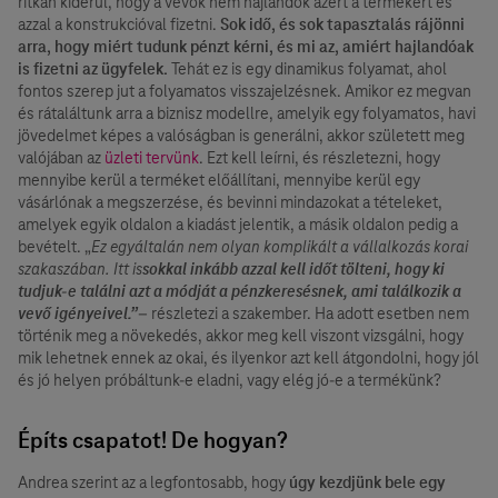
ritkán kiderül, hogy a vevők nem hajlandók azért a termékért és
azzal a konstrukcióval fizetni.
Sok idő, és sok tapasztalás rájönni
arra, hogy miért tudunk pénzt kérni, és mi az, amiért hajlandóak
is fizetni az ügyfelek.
Tehát ez is egy dinamikus folyamat, ahol
fontos szerep jut a folyamatos visszajelzésnek. Amikor ez megvan
és rátaláltunk arra a biznisz modellre, amelyik egy folyamatos, havi
jövedelmet képes a valóságban is generálni, akkor született meg
valójában az
üzleti tervünk
. Ezt kell leírni, és részletezni, hogy
mennyibe kerül a terméket előállítani, mennyibe kerül egy
vásárlónak a megszerzése, és bevinni mindazokat a tételeket,
amelyek egyik oldalon a kiadást jelentik, a másik oldalon pedig a
bevételt. „
Ez egyáltalán nem olyan komplikált a vállalkozás korai
szakaszában. Itt is
sokkal inkább azzal kell időt tölteni, hogy ki
tudjuk-e találni azt a módját a pénzkeresésnek, ami találkozik a
vevő igényeivel.”
– részletezi a szakember. Ha adott esetben nem
történik meg a növekedés, akkor meg kell viszont vizsgálni, hogy
mik lehetnek ennek az okai, és ilyenkor azt kell átgondolni, hogy jól
és jó helyen próbáltunk-e eladni, vagy elég jó-e a termékünk?
Építs csapatot! De hogyan?
Andrea szerint az a legfontosabb, hogy
úgy kezdjünk bele egy