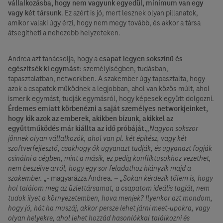
vállalkozásba, hogy nem vagyunk egyedül, minimum van egy
vagy két társunk
. Ez azért is jó, mert lesznek olyan pillanatok,
amikor valaki úgy érzi, hogy nem megy tovább, és akkor a társa
átsegítheti a nehezebb helyzeteken.
Andrea azt tanácsolja, hogy a
csapat legyen sokszínű és
egészítsék ki egymást:
személyiségben, tudásban,
tapasztalatban, networkben. A szakember úgy tapasztalta, hogy
azok a csapatok működnek a legjobban, ahol van közös múlt, ahol
ismerik egymást, tudják egymásról, hogy képesek együtt dolgozni.
Érdemes emiatt körbenézni a saját személyes networkjeinket,
hogy kik azok az emberek, akikben bízunk, akikkel az
együttműködés már kiállta az idő próbáját.
„Nagyon sokszor
jönnek olyan vállalkozók, ahol van pl. két építész, vagy két
szoftverfejlesztő, csakhogy ők ugyanazt tudják, és ugyanazt fogják
csinálni a cégben, mint a másik, ez pedig konfliktusokhoz vezethet,
nem beszélve arról, hogy egy sor feladathoz hiányzik majd a
szakember. „
- magyarázza Andrea. –
„Sokan kérdezik tőlem is, hogy
hol találom meg az üzlettársamat, a csapatom ideális tagját, nem
tudok ilyet a környezetemben, hova menjek? Ilyenkor azt mondom,
hogy jó, hát ha muszáj, akkor persze lehet járni meet-upokra, vagy
olyan helyekre, ahol lehet hozzád hasonlókkal találkozni és