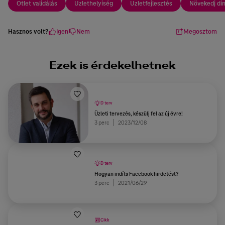
Ötlet validálás
Üzlethelyiség
Üzletfejlesztés
Növekedj d
Hasznos volt?
Igen
Nem
Megosztom
Ezek is érdekelhetnek
D terv
Üzleti tervezés, készülj fel az új évre!
3 perc
2023/12/08
D terv
Hogyan indíts Facebook hirdetést?
3 perc
2021/06/29
Cikk