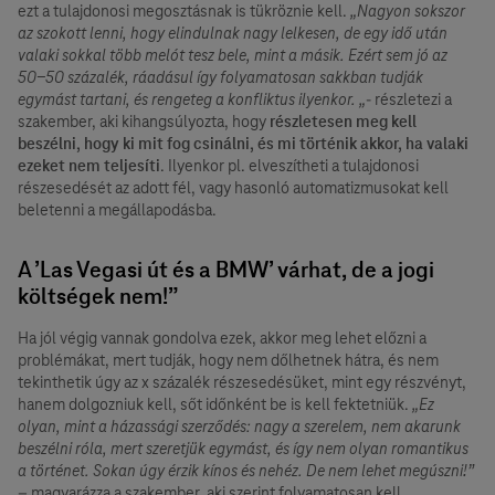
ezt a tulajdonosi megosztásnak is tükröznie kell.
„Nagyon sokszor
az szokott lenni, hogy elindulnak nagy lelkesen, de egy idő után
valaki sokkal több melót tesz bele, mint a másik. Ezért sem jó az
50-50 százalék, ráadásul így folyamatosan sakkban tudják
egymást tartani, és rengeteg a konfliktus ilyenkor. „
- részletezi a
szakember, aki kihangsúlyozta, hogy
részletesen meg kell
beszélni, hogy ki mit fog csinálni, és mi történik akkor, ha valaki
ezeket nem teljesíti
. Ilyenkor pl. elveszítheti a tulajdonosi
részesedését az adott fél, vagy hasonló automatizmusokat kell
beletenni a megállapodásba.
A ’Las Vegasi út és a BMW’ várhat, de a jogi
költségek nem!”
Ha jól végig vannak gondolva ezek, akkor meg lehet előzni a
problémákat, mert tudják, hogy nem dőlhetnek hátra, és nem
tekinthetik úgy az x százalék részesedésüket, mint egy részvényt,
hanem dolgozniuk kell, sőt időnként be is kell fektetniük.
„Ez
olyan, mint a házassági szerződés: nagy a szerelem, nem akarunk
beszélni róla, mert szeretjük egymást, és így nem olyan romantikus
a történet. Sokan úgy érzik kínos és nehéz. De nem lehet megúszni!”
– magyarázza a szakember, aki szerint folyamatosan kell