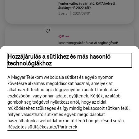
Fontos változás várható: KATA helyett
átalányadó 2022-től?
5 perc
2021/08/01
D terv
Ismerd meg vásárlóidat AI segítségével!
3 perc
2023/11/06
Hozzájárulás a sütikhez és más hasonló
technológiákhoz
További tartalmak
A Magyar Telekom weboldala sütiket és egyéb nyomon
követésre alkalmas megoldásokat használ, amelyek az
alkalmazott technológia függvényében adatot tárolnak az
eszközödön, vagy onnan adatot gyűjtenek. Kérjük, az alábbi
gombok segítségével nyilatkozz arról, hogy az oldal
Legyél a Hello Biznisz közösség tagja!
működéséhez szükséges és így mindig bekapcsolt sütiken felül
milyen választható sütiket és egyéb megoldásokat
REGISZTRÁLOK/BELÉPEK
használhatunk a weboldalunkon történő böngészésed során.
Részletes sütitájékoztató/Partnerek