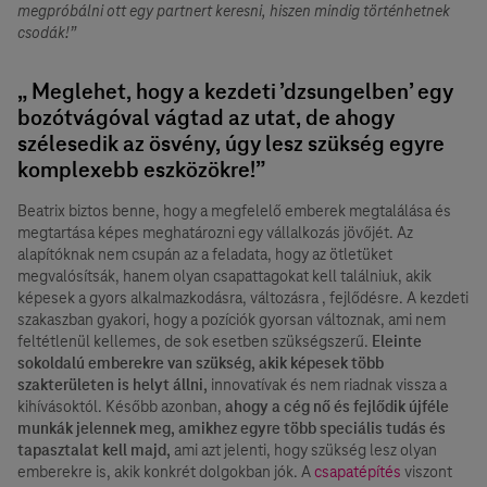
megpróbálni ott egy partnert keresni, hiszen mindig történhetnek
csodák!”
„ Meglehet, hogy a kezdeti ’dzsungelben’ egy
bozótvágóval vágtad az utat, de ahogy
szélesedik az ösvény, úgy lesz szükség egyre
komplexebb eszközökre!”
Beatrix biztos benne, hogy a megfelelő emberek megtalálása és
megtartása képes meghatározni egy vállalkozás jövőjét. Az
alapítóknak nem csupán az a feladata, hogy az ötletüket
megvalósítsák, hanem olyan csapattagokat kell találniuk, akik
képesek a gyors alkalmazkodásra, változásra , fejlődésre. A kezdeti
szakaszban gyakori, hogy a pozíciók gyorsan változnak, ami nem
feltétlenül kellemes, de sok esetben szükségszerű.
Eleinte
sokoldalú emberekre van szükség, akik képesek több
szakterületen is helyt állni,
innovatívak és nem riadnak vissza a
kihívásoktól. Később azonban,
ahogy a cég nő és fejlődik újféle
munkák jelennek meg, amikhez egyre több speciális tudás és
tapasztalat kell majd,
ami azt jelenti, hogy szükség lesz olyan
emberekre is, akik konkrét dolgokban jók. A
csapatépítés
viszont