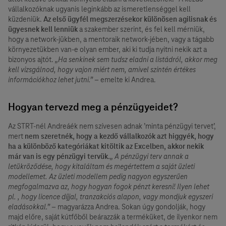
vállalkozóknak ugyanis leginkább az ismeretlenséggel kell
küzdeniük.
Az első ügyfél megszerzésekor különösen agilisnak és
ügyesnek kell lenniük
a szakember szerint, és fel kell mérniük,
hogy a network-jükben, a mentoraik network-jében, vagy a tágabb
környezetükben van-e olyan ember, aki ki tudja nyitni nekik azt a
bizonyos ajtót.
„Ha senkinek sem tudsz eladni a listádról, akkor meg
kell vizsgálnod, hogy vajon miért nem, amivel szintén értékes
információkhoz lehet jutni.”
– emelte ki Andrea.
Hogyan tervezd meg a pénzügyeidet?
Az STRT-nél Andreáék nem szívesen adnak ’minta pénzügyi tervet’,
mert
nem szeretnék, hogy a kezdő vállalkozók azt higgyék, hogy
ha a különböző kategóriákat kitöltik az Excelben, akkor nekik
már van is egy pénzügyi tervük.
„ A pénzügyi terv annak a
letükröződése, hogy kitaláltam és megértettem a saját üzleti
modellemet. Az üzleti modellem pedig nagyon egyszerűen
megfogalmazva az, hogy hogyan fogok pénzt keresni! Ilyen lehet
pl. , hogy licence díjjal, tranzakciós alapon, vagy mondjuk egyszeri
eladásokkal.”
– magyarázza Andrea. Sokan úgy gondolják, hogy
majd előre, saját kútfőből beárazzák a terméküket, de ilyenkor nem