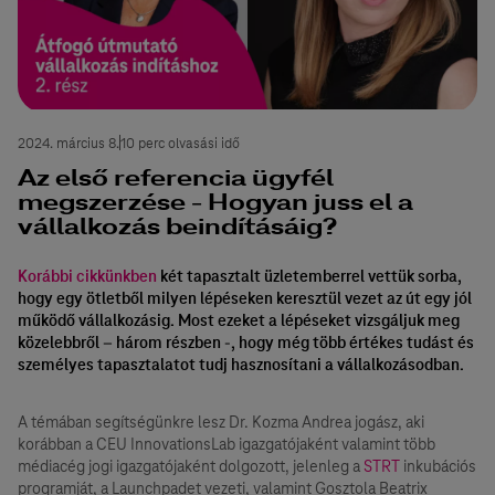
2024. március 8.
10 perc olvasási idő
Az első referencia ügyfél
megszerzése - Hogyan juss el a
vállalkozás beindításáig?
Korábbi cikkünkben
két tapasztalt üzletemberrel vettük sorba,
hogy egy ötletből milyen lépéseken keresztül vezet az út egy jól
működő vállalkozásig. Most ezeket a lépéseket vizsgáljuk meg
közelebbről – három részben -, hogy még több értékes tudást és
személyes tapasztalatot tudj hasznosítani a vállalkozásodban.
A témában segítségünkre lesz Dr. Kozma Andrea jogász, aki
korábban a CEU InnovationsLab igazgatójaként valamint több
médiacég jogi igazgatójaként dolgozott, jelenleg a
STRT
inkubációs
programját, a Launchpadet vezeti, valamint Gosztola Beatrix