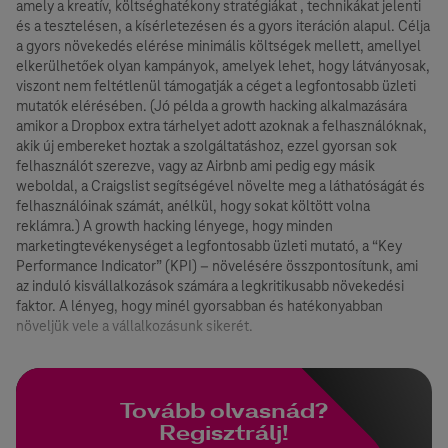
amely a kreatív, költséghatékony stratégiákat , technikákat jelenti
és a tesztelésen, a kísérletezésen és a gyors iteráción alapul. Célja
a gyors növekedés elérése minimális költségek mellett, amellyel
elkerülhetőek olyan kampányok, amelyek lehet, hogy látványosak,
viszont nem feltétlenül támogatják a céget a legfontosabb üzleti
mutatók elérésében. (Jó példa a growth hacking alkalmazására
amikor a Dropbox extra tárhelyet adott azoknak a felhasználóknak,
akik új embereket hoztak a szolgáltatáshoz, ezzel gyorsan sok
felhasználót szerezve, vagy az Airbnb ami pedig egy másik
weboldal, a Craigslist segítségével növelte meg a láthatóságát és
felhasználóinak számát, anélkül, hogy sokat költött volna
reklámra.) A growth hacking lényege, hogy minden
marketingtevékenységet a legfontosabb üzleti mutató, a “Key
Performance Indicator” (KPI) – növelésére összpontosítunk, ami
az induló kisvállalkozások számára a legkritikusabb növekedési
faktor. A lényeg, hogy minél gyorsabban és hatékonyabban
növeljük vele a vállalkozásunk sikerét.
Tovább olvasnád?
Regisztrálj!