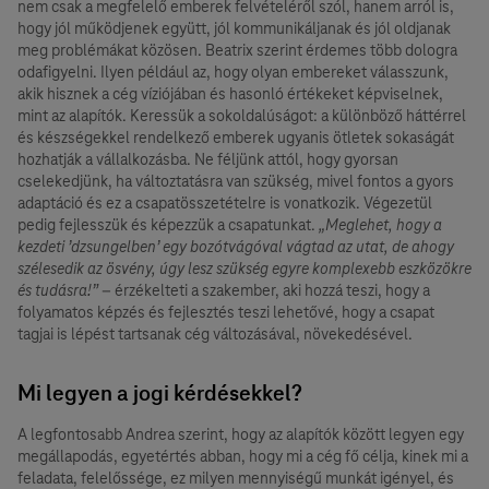
nem csak a megfelelő emberek felvételéről szól, hanem arról is,
hogy jól működjenek együtt, jól kommunikáljanak és jól oldjanak
meg problémákat közösen. Beatrix szerint érdemes több dologra
odafigyelni. Ilyen például az, hogy olyan embereket válasszunk,
akik hisznek a cég víziójában és hasonló értékeket képviselnek,
mint az alapítók. Keressük a sokoldalúságot: a különböző háttérrel
és készségekkel rendelkező emberek ugyanis ötletek sokaságát
hozhatják a vállalkozásba. Ne féljünk attól, hogy gyorsan
cselekedjünk, ha változtatásra van szükség, mivel fontos a gyors
adaptáció és ez a csapatösszetételre is vonatkozik. Végezetül
pedig fejlesszük és képezzük a csapatunkat.
„Meglehet, hogy a
kezdeti ’dzsungelben’ egy bozótvágóval vágtad az utat, de ahogy
szélesedik az ösvény, úgy lesz szükség egyre komplexebb eszközökre
és tudásra!”
– érzékelteti a szakember, aki hozzá teszi, hogy a
folyamatos képzés és fejlesztés teszi lehetővé, hogy a csapat
tagjai is lépést tartsanak cég változásával, növekedésével.
Mi legyen a jogi kérdésekkel?
A legfontosabb Andrea szerint, hogy az alapítók között legyen egy
megállapodás, egyetértés abban, hogy mi a cég fő célja, kinek mi a
feladata, felelőssége,
ez milyen mennyiségű munkát igényel, és