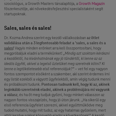
szociológus, a Growth Masters társalapítója, a
Growth Magazin
főszerkesztője, aki növekedésfejlesztési specialistaként segít
startupoknak.
Sales, sales és sales!
Dr. Kozma Andrea szerint egy kezdő vállalkozásban
az ötlet
validálása után a 3 legfontosabb feladat a ’sales, a sales és a
sales
!
Vagyis minden erőnket arra kell összpontosítani, hogy
megpróbáljuk eladni a termékünket!
„Mindig azt szoktam kérdezni
a kezdőktől, ha kívánhatnának egy jó tündértől, ki lenne az az
ideális ügyfél, akivel a legelső üzletüket meg szeretnék kötni? Ki
lenne a legtökéletesebb első referenciájuk?”
– vet fel egy nagyon
fontos szempontot elsőként a szakember, aki szerint érdemes írni
egy listát ezekből a vágyott ügyfelekből, amin végig tudunk menni
és próbálkozni tudunk.
Pontosan tudnunk kell, hogy ki az, akinek
leginkább szeretnénk eladni, akinek a problémájára mi vagyunk
a válasz
, és ha őt meg tudjuk győzni, hogy minket válasszon az
nagyon fontos visszajelzés, hogy jó úton járunk. „Ha sikerül egy
első referencia ügyfelet szerezni, akivel együttműködve meg
tudod mutatni, hogy mit tudsz, az egy hatalmas győzelem, mert
attól kezdve sokkal könnyebb eladni a következőnek!” A kezdő