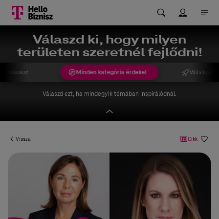
Válaszd ki, hogy milyen
területen szeretnél fejlődni!
Minden kategória érdekel
ek másokat
Vállalkozást
Válaszd ezt, ha mindegyik témában inspirálódnál.
Vissza
Cikk