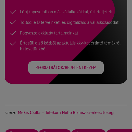
Lépj kapcsolatban más vállalkozókkal, üzleteljetek
Töltsd le D terveinket, és digitalizáld a vállalkozásodat
Fogyaszd exkluzív tartalmainkat
Értesülj első kézből az aktuális kkv-kat értintő témákról
hírlevelünkből
REGISZTRÁLOK/BEJELENTKEZEM
szerző:
Mekis Csilla – Telekom Hello Biznisz szerkesztőség