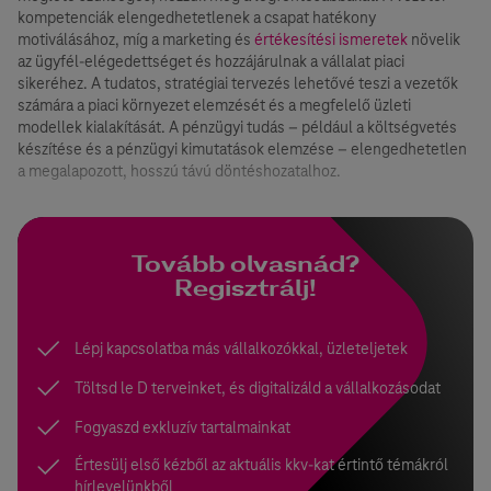
kompetenciák elengedhetetlenek a csapat hatékony
motiválásához, míg a marketing és
értékesítési ismeretek
növelik
az ügyfél-elégedettséget és hozzájárulnak a vállalat piaci
sikeréhez. A tudatos, stratégiai tervezés lehetővé teszi a vezetők
számára a piaci környezet elemzését és a megfelelő üzleti
modellek kialakítását. A pénzügyi tudás – például a költségvetés
készítése és a pénzügyi kimutatások elemzése – elengedhetetlen
a megalapozott, hosszú távú döntéshozatalhoz.
Tovább olvasnád?
Regisztrálj!
Lépj kapcsolatba más vállalkozókkal, üzleteljetek
Töltsd le D terveinket, és digitalizáld a vállalkozásodat
Fogyaszd exkluzív tartalmainkat
Értesülj első kézből az aktuális kkv-kat értintő témákról
hírlevelünkből