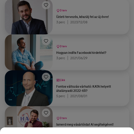
D terv
Üzleti tervezés, készülj fel az új évre!
3 perc
2023/12/08
D terv
Hogyan indíts Facebook hirdetést?
3 perc
2021/06/29
Cikk
Fontos változás várható: KATA helyett
átalányadó 2022-től?
5 perc
2021/08/01
D terv
Ismerd meg vásárlóidat AI segítségével!
3 perc
2023/11/06