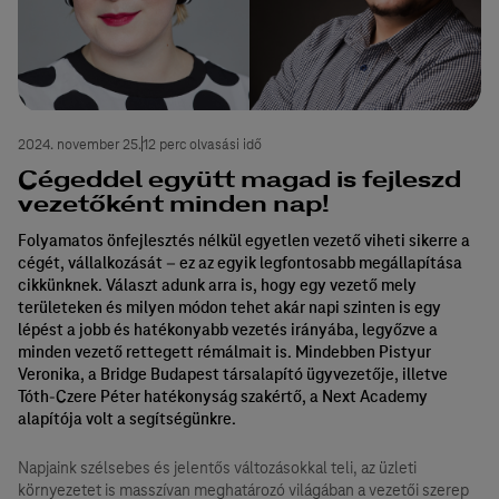
2024. november 25.
12 perc olvasási idő
Cégeddel együtt magad is fejleszd
vezetőként minden nap!
Folyamatos önfejlesztés nélkül egyetlen vezető viheti sikerre a
cégét, vállalkozását – ez az egyik legfontosabb megállapítása
cikkünknek. Választ adunk arra is, hogy egy vezető mely
területeken és milyen módon tehet akár napi szinten is egy
lépést a jobb és hatékonyabb vezetés irányába, legyőzve a
minden vezető rettegett rémálmait is. Mindebben Pistyur
Veronika, a Bridge Budapest társalapító ügyvezetője, illetve
Tóth-Czere Péter hatékonyság szakértő, a Next Academy
alapítója volt a segítségünkre.
Napjaink szélsebes és jelentős változásokkal teli, az üzleti
környezetet is masszívan meghatározó világában a vezetői szerep