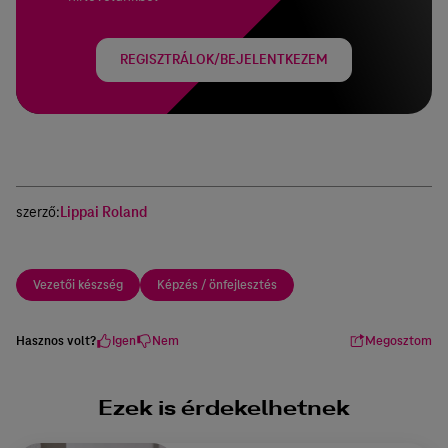
REGISZTRÁLOK/BEJELENTKEZEM
szerző:
Lippai Roland
Vezetői készség
Képzés / önfejlesztés
Hasznos volt?
Igen
Nem
Megosztom
Ezek is érdekelhetnek