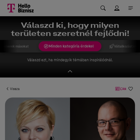
Válaszd ki, hogy milyen
területen szeretnél fejlődni!
Minden kategória érdekel
gismerek másokat
Vállalkozást indí
Válaszd ezt, ha mindegyik témában inspirálódnál.
Vissza
Cikk