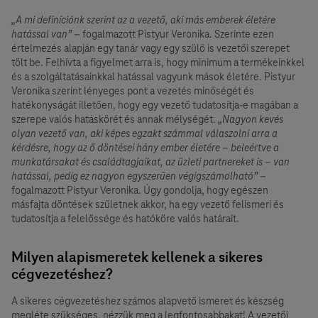
„A mi definíciónk szerint az a vezető, aki más emberek életére
hatással van”
– fogalmazott Pistyur Veronika. Szerinte ezen
értelmezés alapján egy tanár vagy egy szülő is vezetői szerepet
tölt be. Felhívta a figyelmet arra is, hogy minimum a termékeinkkel
és a szolgáltatásainkkal hatással vagyunk mások életére. Pistyur
Veronika szerint lényeges pont a vezetés minőségét és
hatékonyságát illetően, hogy egy vezető tudatosítja-e magában a
szerepe valós hatáskörét és annak mélységét.
„Nagyon kevés
olyan vezető van, aki képes egzakt számmal válaszolni arra a
kérdésre, hogy az ő döntései hány ember életére – beleértve a
munkatársakat és családtagjaikat, az üzleti partnereket is – van
hatással, pedig ez nagyon egyszerűen végigszámolható”
–
fogalmazott Pistyur Veronika. Úgy gondolja, hogy egészen
másfajta döntések születnek akkor, ha egy vezető felismeri és
tudatosítja a felelőssége és hatóköre valós határait.
Milyen alapismeretek kellenek a sikeres
cégvezetéshez?
A sikeres cégvezetéshez számos alapvető ismeret és készség
megléte szükséges, nézzük meg a legfontosabbakat! A vezetői