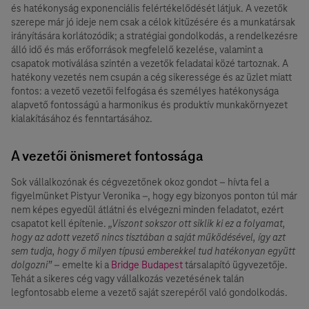
és hatékonyság exponenciális felértékelődését látjuk. A vezetők
szerepe már jó ideje nem csak a célok kitűzésére és a munkatársak
irányítására korlátozódik; a stratégiai gondolkodás, a rendelkezésre
álló idő és más erőforrások megfelelő kezelése, valamint a
csapatok motiválása szintén a vezetők feladatai közé tartoznak. A
hatékony vezetés nem csupán a cég sikeressége és az üzlet miatt
fontos: a vezető vezetői felfogása és személyes hatékonysága
alapvető fontosságú a harmonikus és produktív munkakörnyezet
kialakításához és fenntartásához.
A vezetői önismeret fontossága
Sok vállalkozónak és cégvezetőnek okoz gondot – hívta fel a
figyelmünket Pistyur Veronika –, hogy egy bizonyos ponton túl már
nem képes egyedül átlátni és elvégezni minden feladatot, ezért
csapatot kell építenie.
„Viszont sokszor ott siklik ki ez a folyamat,
hogy az adott vezető nincs tisztában a saját működésével, így azt
sem tudja, hogy ő milyen típusú emberekkel tud hatékonyan együtt
dolgozni”
– emelte ki a
Bridge Budapest
társalapító ügyvezetője.
Tehát a sikeres cég vagy vállalkozás vezetésének talán
legfontosabb eleme a vezető saját szerepéről való gondolkodás.