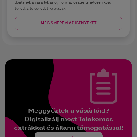
döntenek a vásárlók arról, hogy az összes lehetőség közül
téged, a te cégedet válasszák.
MEGISMEREM AZ IGÉNYEKET
Meggyőztek a vásárlóid?
Digitalizálj most Telekomos
extrákkal és állami támogatással!