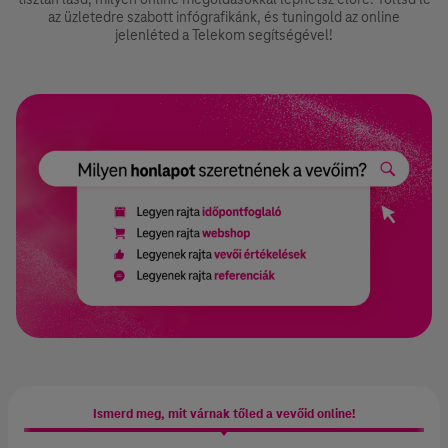
az üzletedre szabott infógrafikánk, és tuningold az online
jelenléted a Telekom segítségével!
⁣Ismerd meg, mit várnak tőled a vevőid online!