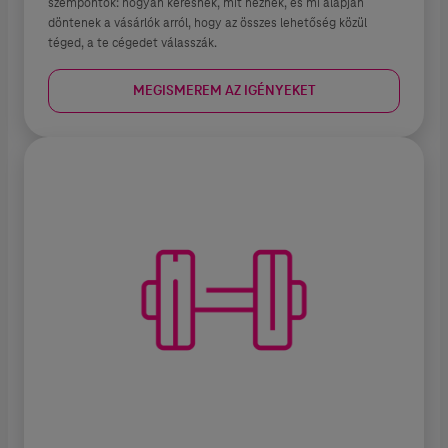
szempontok: hogyan keresnek, mit néznek, és mi alapján
döntenek a vásárlók arról, hogy az összes lehetőség közül
téged, a te cégedet válasszák.
MEGISMEREM AZ IGÉNYEKET