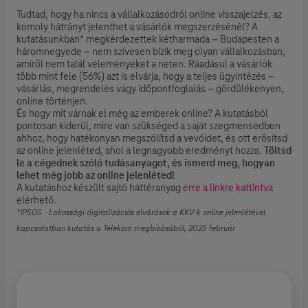
Tudtad, hogy ha nincs a vállalkozásodról online visszajelzés, az
komoly hátrányt jelenthet a vásárlók megszerzésénél? A
kutatásunkban* megkérdezettek kétharmada – Budapesten a
háromnegyede – nem szívesen bízik meg olyan vállalkozásban,
amiről nem talál véleményeket a neten. Ráadásul a vásárlók
több mint fele (56%) azt is elvárja, hogy a teljes ügyintézés –
vásárlás, megrendelés vagy időpontfoglalás – gördülékenyen,
online történjen.
És hogy mit várnak el még az emberek online? A kutatásból
pontosan kiderül, mire van szükséged a saját szegmensedben
ahhoz, hogy hatékonyan megszólítsd a vevőidet, és ott erősítsd
az online jelenléted, ahol a legnagyobb eredményt hozza.
Töltsd
le a cégednek szóló tudásanyagot, és ismerd meg, hogyan
lehet még jobb az online jelenléted!
A kutatáshoz készült sajtó háttéranyag
erre a linkre kattintva
elérhető.
*IPSOS - Lakossági digitalizációs elvárások a KKV-k online jelenlétével
kapcsolatban kutatás a Telekom megbízásából, 2025 február