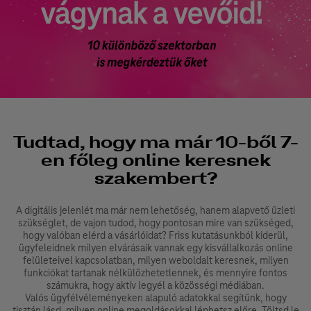
Tudtad, hogy ma már 10-ből 7-
en főleg online keresnek
szakembert?
A digitális jelenlét ma már nem lehetőség, hanem alapvető üzleti
szükséglet, de vajon tudod, hogy pontosan mire van szükséged,
hogy valóban elérd a vásárlóidat? Friss kutatásunkból kiderül,
ügyfeleidnek milyen elvárásaik vannak egy kisvállalkozás online
felületeivel kapcsolatban, milyen weboldalt keresnek, milyen
funkciókat tartanak nélkülözhetetlennek, és mennyire fontos
számukra, hogy aktív legyél a közösségi médiában.
Valós ügyfélvéleményeken alapuló adatokkal segítünk, hogy
tisztán lásd, milyen online megoldásokkal léphetsz előre. Töltsd le