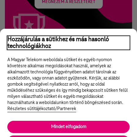
MEGNÉZEM A RÉSZLETEKET
Hozzájárulás a sütikhez és más hasonló
technológiákhoz
A Magyar Telekom weboldala sütiket és egyéb nyomon
követésre alkalmas megoldásokat használ, amelyek az
alkalmazott technológia függvényében adatot tárolnak az
eszközödön, vagy onnan adatot gyűjtenek. Kérjük, az alábbi
gombok segítségével nyilatkozz arról, hogy az oldal
Legyél a Hello Biznisz közösség tagja!
működéséhez szükséges és így mindig bekapcsolt sütiken felül
milyen választható sütiket és egyéb megoldásokat
REGISZTRÁLOK/BELÉPEK
használhatunk a weboldalunkon történő böngészésed során.
Részletes sütitájékoztató/Partnerek
Mindet elfogadom
© 2024 Magyar Telekom Nyrt.