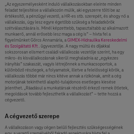
„Az egyszemélyesként induló vállalkozásokban eleinte minden
feladat teljesítése a vállalkozón múlik, aki egyszerre tölti be az
értékesítő, a pénzügyi vezető, a HR-es stb. szerepét, és ahogy nő a
vállalkozás, úgy lesz egyre égetőbb szükség a feladatkörök
szétválasztására is. Minél képzettebb, tapasztaltabb az alkalmazott
munkaerő, annál erősebb lesz maga a cég is” – hívta fel a
figyelmünket Görcs Annamária, a
GIMEX-Hidraulika Kereskedelmi
és Szolgáltató Kft .
ügyvezetője. A nagy múltú és díjakkal
sokszorosan elismert családi vállalkozás vezetője szerint, ha egy
mikro- és kisvállalkozásnak sikerül meghaladnia az „egykezes
irányítás” szakaszát, vagyis létrejönnek a munkacsoportok, a
különböző részlegek, a folyamatok, illetve a felelősségi körök, a
vállalkozás többé már nincs kitéve annak a rizikónak, amit a cég
motorjának tekinthető alapító-tulajdonos esetleges kiesése
jelenthet. „Ráadásul a munkatársak részéről érkező remek ötletek,
megoldások tovább fejleszthetik a vállalkozást” – tette hozzá a
cégvezető.
A cégvezető szerepe
A vállalkozáson vagy cégen belüli fejlesztés szükségességének
egy, a vezető személyéből fakadó aspektusára hívta fel a