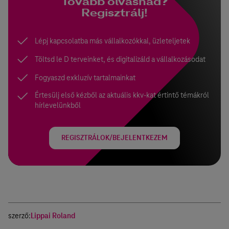
Tovább olvasnád?
Regisztrálj!
Lépj kapcsolatba más vállalkozókkal, üzleteljetek
Töltsd le D terveinket, és digitalizáld a vállalkozásodat
Fogyaszd exkluzív tartalmainkat
Értesülj első kézből az aktuális kkv-kat értintő témákról
hírlevelünkből
REGISZTRÁLOK/BEJELENTKEZEM
szerző:
Lippai Roland