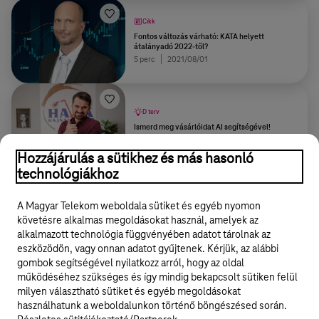
Cikk
Fontos változás várható: KATA helyett
átalányadó 2022-től?
5 perc
2021/08/01
D terv
Ismerd meg vásárlóidat AI segítségével!
3 perc
2023/11/06
Hozzájárulás a sütikhez és más hasonló
technológiákhoz
További tartalmak
A Magyar Telekom weboldala sütiket és egyéb nyomon
követésre alkalmas megoldásokat használ, amelyek az
alkalmazott technológia függvényében adatot tárolnak az
eszközödön, vagy onnan adatot gyűjtenek. Kérjük, az alábbi
gombok segítségével nyilatkozz arról, hogy az oldal
Legyél a Hello Biznisz közösség tagja!
működéséhez szükséges és így mindig bekapcsolt sütiken felül
milyen választható sütiket és egyéb megoldásokat
REGISZTRÁLOK/BELÉPEK
használhatunk a weboldalunkon történő böngészésed során.