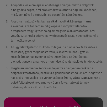
A fejlődési és előrelépési lehetőségek hiánya miatt a dolgozók
elhagyják a céget, ami problémákat okozhat a napi működésben,
miközben növeli a toborzási és betanítási költségeket.
A gyorsan változó világban az alkalmazottak készségei hamar
elavulnak, ezáltal nem mindig képesek komplex feladatok
elvégzésére vagy új technológiák megfelelő alkalmazására, ami
veszélyeztetheti a cég versenyképességét azzal, hogy csökkenti a
termelékenységet
Az ügyfélszolgálaton működő kollégák, ha nincsenek felkészítve a
stresszes, gyors megoldásra váró, s sokszor dühös ügyfelek
kezelésére, annak egyenes következménye az ügyféloldali
elégedetlenség, a nagyobb mennyiségű reklamáció és ügyfélvesztés.
Elégtelen innováció
Képzés és fejlesztés hiányában csökken a
dolgozók kreativitása, beszűkül a gondolkodásmódjuk, ami negatívan
hat a cég innovációs- és versenyképességére, gátat szab azoknak a
belső fejlesztéseknek, amelyek épp a folyamatokat tennék
hatékonyabbá és áttekinthetőbbé.