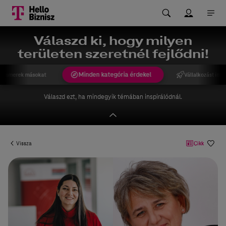
Válaszd ki, hogy milyen
területen szeretnél fejlődni!
Minden kategória érdekel
gismerek másokat
Vállalkozást indí
Válaszd ezt, ha mindegyik témában inspirálódnál.
Vissza
Cikk