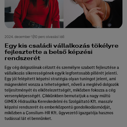
2024. december 1.
10 perc olvasási idő
Egy kis családi vállalkozás tökélyre
fejlesztette a belső képzési
rendszerét
Egy cég dolgozóinak célzott és személyre szabott fejlesztése a
vállalkozás sikerességének egyik legfontosabb pillérét jelenti.
Egy jól felépített képzési stratégia olyan tuningot jelent, ami
mágnesként vonzza a tehetségeket, növeli a meglévő dolgozók
teljesítményét és elkötelezettségét, miközben fokozza a cég
versenyképességét. Cikkünkben bemutatjuk a nagy múltú
GIMEX-Hidraulika Kereskedelmi és Szolgáltató Kft. masszív
képzési rendszerét és emberközpontú gondolkodásmódját,
miközben a Consilum-HR Kft. ügyvezető igazgatója hasznos
tudással lát el bennünket.