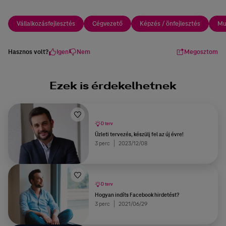
Vállalkozásfejlesztés
Cégvezető
Képzés / önfejlesztés
M
Hasznos volt?
Igen
Nem
Megosztom
Ezek is érdekelhetnek
D terv
Üzleti tervezés, készülj fel az új évre!
3 perc
2023/12/08
D terv
Hogyan indíts Facebook hirdetést?
3 perc
2021/06/29