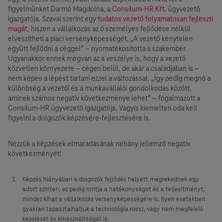
figyelmünket Darmó Magdolna, a
Consilum-HR Kft.
ügyvezető
igazgatója. Szavai szerint egy
tudatos vezető folyamatosan fejleszti
magát
, hiszen a vállalkozás az ő személyes fejlődése nélkül
elveszítheti a piaci versenyképességét. „A vezető kénytelen
együtt fejlődni a céggel” – nyomatékosította a szakember.
Ugyanakkor ennek megvan az a veszélye is, hogy a vezető
közvetlen környezete – cégen belül, de akár a családjában is –
nem képes a lépést tartani ezzel a változással. „Így pedig megnő a
különbség a vezetői és a munkavállalói gondolkodás között,
aminek számos negatív következménye lehet” – fogalmazott a
Consilum-HR ügyvezető igazgatója. Vagyis kiemelten oda kell
figyelni a dolgozók képzésére-fejlesztésére is.
Nézzük a képzések elmaradásának néhány jellemző negatív
következményét!
Képzés hiányában a dolgozók fejlődés helyett megrekednek egy
adott szinten, ez pedig rontja a hatékonyságot és a teljesítményt,
mindez kihat a vállalkozás versenyképességére is. Ilyen esetekben
gyakran tapasztalhatjuk a technológia rossz, vagy nem megfelelő
kezelését és kihasználtságát is.