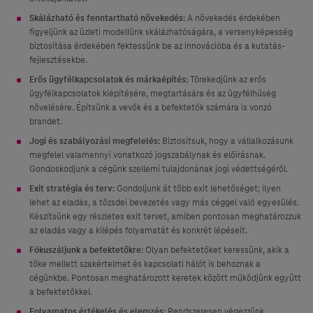
Skálázható és fenntartható növekedés:
A növekedés érdekében
figyeljünk az üzleti modellünk skálázhatóságára, a versenyképesség
biztosítása érdekében fektessünk be az innovációba és a kutatás-
fejlesztésekbe.
Erős ügyfélkapcsolatok és márkaépítés:
Törekedjünk az erős
ügyfélkapcsolatok kiépítésére, megtartására és az ügyfélhűség
növelésére. Építsünk a vevők és a befektetők számára is vonzó
brandet.
Jogi és szabályozási megfelelés:
Biztosítsuk, hogy a vállalkozásunk
megfelel valamennyi vonatkozó jogszabálynak és előírásnak.
Gondoskodjunk a cégünk szellemi tulajdonának jogi védettségéről.
Exit stratégia és terv:
Gondoljunk át több exit lehetőséget; ilyen
lehet az eladás, a tőzsdei bevezetés vagy más céggel való egyesülés.
Készítsünk egy részletes exit tervet, amiben pontosan meghatározzuk
az eladás vagy a kilépés folyamatát és konkrét lépéseit.
Fókuszáljunk a befektetőkre:
Olyan befektetőket keressünk, akik a
tőke mellett szakértelmet és kapcsolati hálót is behoznak a
cégünkbe. Pontosan meghatározott keretek között működjünk együtt
a befektetőkkel.
Folyamatos értékelés és elemzés:
Rendszeresen végezzünk