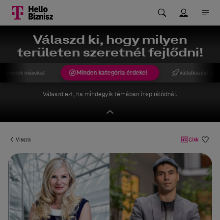
Válaszd ki, hogy milyen
területen szeretnél fejlődni!
Minden kategória érdekel
gismerek másokat
Vállalkozást indí
Válaszd ezt, ha mindegyik témában inspirálódnál.
Vissza
Cikk