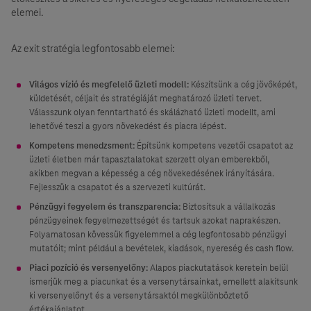
elemei.
Az exit stratégia legfontosabb elemei:
Világos vízió és megfelelő üzleti modell:
Készítsünk a cég jövőképét,
küldetését, céljait és stratégiáját meghatározó üzleti tervet.
Válasszunk olyan fenntartható és skálázható üzleti modellt, ami
lehetővé teszi a gyors növekedést és piacra lépést.
Kompetens menedzsment:
Építsünk kompetens vezetői csapatot az
üzleti életben már tapasztalatokat szerzett olyan emberekből,
akikben megvan a képesség a cég növekedésének irányítására.
Fejlesszük a csapatot és a szervezeti kultúrát.
Pénzügyi fegyelem és transzparencia:
Biztosítsuk a vállalkozás
pénzügyeinek fegyelmezettségét és tartsuk azokat naprakészen.
Folyamatosan kövessük figyelemmel a cég legfontosabb pénzügyi
mutatóit; mint például a bevételek, kiadások, nyereség és cash flow.
Piaci pozíció és versenyelőny:
Alapos piackutatások keretein belül
ismerjük meg a piacunkat és a versenytársainkat, emellett alakítsunk
ki versenyelőnyt és a versenytársaktól megkülönböztető
értékajánlatot.