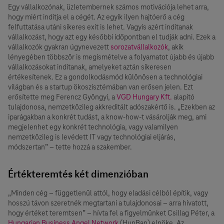
Egy vállalkozónak, üzletembernek számos motivációja lehet arra,
hogy miért indítja el a cégét. Az egyik ilyen hajtóerő a cég
felfuttatása utáni sikeres exit is lehet. Vagyis azért indítanak
vállalkozást, hogy azt egy későbbi időpontban el tudják adni. Ezek a
vállalkozók gyakran úgynevezett
sorozatvállalkozók
, akik
lényegében többször is megismételve a folyamatot újabb és újabb
vállalkozásokat indítanak, amelyeket aztán sikeresen
értékesítenek. Ez a gondolkodásmód különösen a technológiai
világban és a startup ökoszisztémában van erősen jelen. Ezt
erősítette meg Ferencz Gyöngyi, a
VGD Hungary Kft.
alapító
tulajdonosa, nemzetközileg akkreditált adószakértő is. „Ezekben az
iparágakban a konkrét tudást, a know-how-t vásárolják meg, ami
megjelenhet egy konkrét technológia, vagy valamilyen
nemzetközileg is levédett IT vagy technológiai eljárás,
módszertan” – tette hozzá a szakember.
Értékteremtés két dimenzióban
„Minden cég – függetlenül attól, hogy eladási célból építik, vagy
hosszú távon szeretnék megtartani a tulajdonosai – arra hivatott,
hogy értéket teremtsen” – hívta fel a figyelmünket Csillag Péter, a
Hungarian Business Angel Network
(HunBan) elnöke. Az