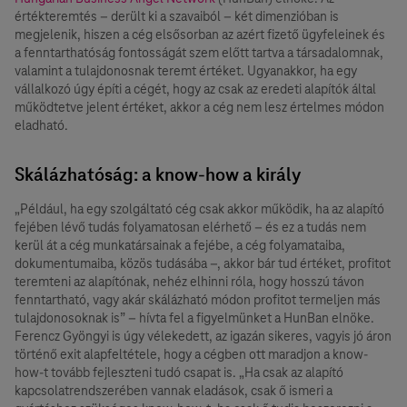
értékteremtés – derült ki a szavaiból – két dimenzióban is
megjelenik, hiszen a cég elsősorban az azért fizető ügyfeleinek és
a fenntarthatóság fontosságát szem előtt tartva a társadalomnak,
valamint a tulajdonosnak teremt értéket. Ugyanakkor, ha egy
vállalkozó úgy építi a cégét, hogy az csak az eredeti alapítók által
működtetve jelent értéket, akkor a cég nem lesz értelmes módon
eladható.
Skálázhatóság: a know-how a király
„Például, ha egy szolgáltató cég csak akkor működik, ha az alapító
fejében lévő tudás folyamatosan elérhető – és ez a tudás nem
kerül át a cég munkatársainak a fejébe, a cég folyamataiba,
dokumentumaiba, közös tudásába –, akkor bár tud értéket, profitot
teremteni az alapítónak, nehéz elhinni róla, hogy hosszú távon
fenntartható, vagy akár skálázható módon profitot termeljen más
tulajdonosoknak is” – hívta fel a figyelmünket a HunBan elnöke.
Ferencz Gyöngyi is úgy vélekedett, az igazán sikeres, vagyis jó áron
történő exit alapfeltétele, hogy a cégben ott maradjon a know-
how-t tovább fejleszteni tudó csapat is. „Ha csak az alapító
kapcsolatrendszerében vannak eladások, csak ő ismeri a