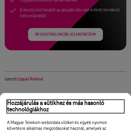
Értesülj első kézből az aktuális kkv-kat értintő témákról
hírlevelünkből
REGISZTRÁLOK/BEJELENTKEZEM
szerző:
Lippai Roland
Exit
Értékajánlat
Üzleti terv
Hozzájárulás a sütikhez és más hasonló
technológiákhoz
Hasznos volt?
Igen
Nem
Megosztom
A Magyar Telekom weboldala sütiket és egyéb nyomon
követésre alkalmas megoldásokat használ, amelyek az