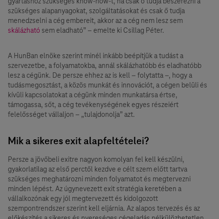
gyártáshoz szükséges know-how-t, ha csak ő tudja beszerezni a
szükséges alapanyagokat, szolgáltatásokat és csak ő tudja
menedzselni a cég embereit, akkor az a cég nem lesz sem
skálázható
sem eladható” – emelte ki Csillag Péter.
A HunBan elnöke szerint minél inkább beépítjük a tudást a
szervezetbe, a folyamatokba, annál skálázhatóbb és eladhatóbb
lesz a cégünk. De persze ehhez az is kell – folytatta –, hogy a
tudásmegosztást, a közös munkát és innovációt, a cégen belüli és
kívüli kapcsolatokat a cégünk minden munkatársa értse,
támogassa, sőt, a cég tevékenységének egyes részeiért
felelősséget vállaljon – „tulajdonolja” azt.
Mik a sikeres exit alapfeltételei?
Persze a jövőbeli exitre nagyon komolyan fel kell készülni,
gyakorlatilag az első perctől kezdve e célt szem előtt tartva
szükséges meghatározni minden folyamatot és megtervezni
minden lépést. Az úgynevezett exit stratégia keretében a
vállalkozónak egy jól megtervezett és kidolgozott
szempontrendszer szerint kell eljárnia. Az alapos tervezés és az
előkészítés a sikeres és nyereséges cégeladás nélkülözhetetlen