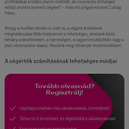
profitrátákat erodáló piacon működő, de innovációs költségek
nélkül profitot termelő cégnek” – hívta fel a figyelmünket Csillag
Péter.
Ahogy a HunBan elnöke is utalt rá, a cégünk értékének
meghatározása több módszerrel is lehetséges, amelyek közül
néhány a bevételeken, a nyereségen, a vagyoni eszközökön vagy a
piaci viszonyokon alapul. Nézzünk meg néhányat részletesebben!
A cégérték számításának lehetséges módjai
Tovább olvasnád?
Regisztrálj!
Lépj kapcsolatban más vállalkozókkal, üzleteljetek
Töltsd le D terveinket, és digitalizáld a vállalkozásodat
Fogyaszd exkluzív tartalmainkat