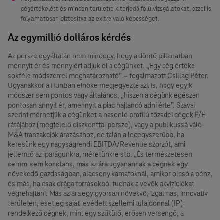
cégértékelést és minden területre kiterjedő felülvizsgálatokat, ezzel is
folyamatosan biztosítva az exitre való képességet.
Az egymillió dolláros kérdés
Az persze egyáltalán nem mindegy, hogy a döntő pillanatban
mennyit ér és mennyiért adjuk el a cégünket. „Egy cég értéke
sokféle módszerrel meghatározható” – fogalmazott Csillag Péter.
Ugyanakkor a HunBan elnöke megjegyezte azt is, hogy egyik
módszer sem pontos vagy általános, „hiszen a cégünk egészen
pontosan annyit ér, amennyit a piac hajlandó adni érte”. Szavai
szerint mérhetjük a cégünket a hasonló profilú tőzsdei cégek P/E
rátájához (megfelelő diszkonttal persze), vagy a publikussá váló
M&A tranzakciók árazásához, de talán a legegyszerűbb, ha
keresünk egy nagyságrendi EBITDA/Revenue szorzót, ami
jellemző az iparágunkra, méretünkre stb. „És természetesen
semmi sem konstans, más az ára ugyanannak a cégnek egy
növekedő gazdaságban, alacsony kamatoknál, amikor olcsó a pénz,
és más, ha csak drága forrásokból tudnak a vevők akvizíciókat
végrehajtani. Más az ára egy gyorsan növekvő, izgalmas, innovatív
területen, esetleg saját levédett szellemi tulajdonnal (IP)
rendelkező cégnek, mint egy szűkülő, erősen versengő, a