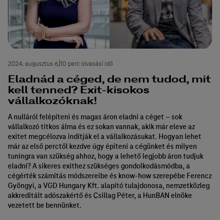
2024. augusztus 6.
10 perc olvasási idő
Eladnád a céged, de nem tudod, mit
kell tenned? Exit-kisokos
vállalkozóknak!
A nulláról felépíteni és magas áron eladni a céget – sok
vállalkozó titkos álma és ez sokan vannak, akik már eleve az
exitet megcélozva indítják el a vállalkozásukat. Hogyan lehet
már az első perctől kezdve úgy építeni a cégünket és milyen
tuningra van szükség ahhoz, hogy a lehető legjobb áron tudjuk
eladni? A sikeres exithez szükséges gondolkodásmódba, a
cégérték számítás módszereibe és know-how szerepébe Ferencz
Gyöngyi, a VGD Hungary Kft. alapító tulajdonosa, nemzetközleg
akkreditált adószakértő és Csillag Péter, a HunBAN elnöke
vezetett be bennünket.