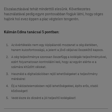
Elszalasztásával tehát mindettől elesünk. Következetes
használatával pedig egyre pontosabban fogjuk látni, hogy céges
hajónk hol evez éppen a piac végtelen tengerén.
Kálmán Edina tanácsai 5 pontban:
Az évértékelés nem egy kipipálandó mozzanat a cég életében,
hanem kulcsfontosságú, a jelent a jövő céljaival összekötő kapocs.
A cég teljesítménye szorosan összefügg a kollégák teljesítményével,
ezért folyamatosan kontrollálni kell, hogy az egyén elérte-e a
számára kitűzött célokat.
Használd a digitalizációban rejlő lehetőségeket a teljesítmény
mérésére!
Élj a hálózatelemzésben rejlő lehetőségekkel, építs erős, stabil
közösséget!
Vedd észre és dicsérd a jól teljesítő kollégákat!