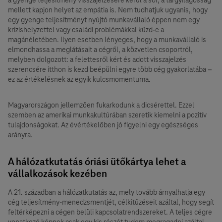
mellett kapjon helyet az empátia is. Nem tudhatjuk ugyanis, hogy
egy gyenge teljesítményt nyújtó munkavállaló éppen nem egy
krízishelyzettel vagy családi problémákkal küzd-e a
magánéletében. Ilyen esetben lényeges, hogy a munkavállaló is
elmondhassa a meglátásait a cégről, a közvetlen csoportról,
melyben dolgozott: a felettesről kért és adott visszajelzés
szerencsére itthon is kezd beépülni egyre több cég gyakorlatába –
ez az értékelésnek az egyik kulcsmomentuma.
Magyarországon jellemzően fukarkodunk a dicsérettel. Ezzel
szemben az amerikai munkakultúrában szeretik kiemelni a pozitív
tulajdonságokat. Az évértékelőben jó figyelni egy egészséges
arányra.
A hálózatkutatás óriási ütőkártya lehet a
vállalkozások kezében
A 21. században a hálózatkutatás az, mely tovább árnyalhatja egy
cég teljesítmény-menedzsmentjét, célkitűzéseit azáltal, hogy segít
feltérképezni a cégen belüli kapcsolatrendszereket. A teljes cégre
vonatkozó képnek csak egy kis részét tudom megragadni azáltal,