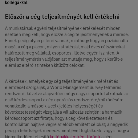
kollégákkal.
Először a cég teljesítményét kell értékelni
A munkatársak egyéni teljesítményének értékelését minden
esetben meg kell, hogy előzze a cég teljesítményének a mérése.
Ennek pedig olyan pillérei vannak, minthogy hogyan pozícionálta
magát a cég a piacon, milyen stratégiai, majd éves célszámokat
határozott meg vállalati, csoportos, illetve egyéni szinten. A
teljesítménymérés valójában azt mutatja meg, hogy sikerült-e
elérni az eltérő szinteken kitűzött célokat.
A kérdések, amelyek egy cég teljesítményének mérését és
elemzését szolgálják, a World Management Survey felmérési
rendszerét követve alapvetően négy nagy csoportot alkotnak: az
első kérdéscsoport a cég operációs rendszerére/működésére
vonatkozik; a második a célkijelölés helyességét és
következetességét vizsgálja a vállalkozás szintjén; a harmadik
kérdéscsoport azt firtatja, hogy a cég következetesen és
kontrolláltan hajtja-e végre az előbb említett célokat; a negyedik
pedig a tehetségek menedzsmentjével foglalkozik, vagyis hogy a
kiemelkedően teljesítő
kollégákkal miként törődik
a cég.