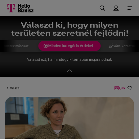
Válaszd ki, hogy milyen
területen szeretnél fejlődni!
Minden kategória érdekel
gismerek másokat
Vállalkozást indí
Válaszd ezt, ha mindegyik témában inspirálódnál.
Vissza
Cikk