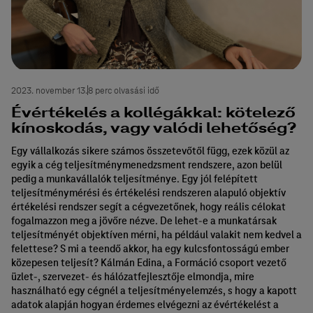
2023. november 13.
8 perc olvasási idő
Évértékelés a kollégákkal: kötelező
kínoskodás, vagy valódi lehetőség?
Egy vállalkozás sikere számos összetevőtől függ, ezek közül az
egyik a cég teljesítménymenedzsment rendszere, azon belül
pedig a munkavállalók teljesítménye. Egy jól felépített
teljesítménymérési és értékelési rendszeren alapuló objektív
értékelési rendszer segít a cégvezetőnek, hogy reális célokat
fogalmazzon meg a jövőre nézve. De lehet-e a munkatársak
teljesítményét objektíven mérni, ha például valakit nem kedvel a
felettese? S mi a teendő akkor, ha egy kulcsfontosságú ember
közepesen teljesít? Kálmán Edina, a Formáció csoport vezető
üzlet-, szervezet- és hálózatfejlesztője elmondja, mire
használható egy cégnél a teljesítményelemzés, s hogy a kapott
adatok alapján hogyan érdemes elvégezni az évértékelést a