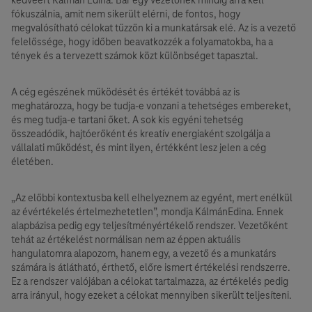
fókuszálnia, amit nem sikerült elérni, de fontos, hogy
megvalósítható célokat tűzzön ki a munkatársak elé. Az is a vezető
felelőssége, hogy időben beavatkozzék a folyamatokba, ha a
tények és a tervezett számok közt különbséget tapasztal.
A cég egészének működését és értékét továbbá az is
meghatározza, hogy be tudja-e vonzani a tehetséges embereket,
és meg tudja-e tartani őket. A sok kis egyéni tehetség
összeadódik, hajtóerőként és kreatív energiaként szolgálja a
vállalati működést, és mint ilyen, értékként lesz jelen a cég
életében.
„Az előbbi kontextusba kell elhelyeznem az egyént, mert enélkül
az évértékelés értelmezhetetlen”, mondja KálmánEdina. Ennek
alapbázisa pedig egy teljesítményértékelő rendszer. Vezetőként
tehát az értékelést normálisan nem az éppen aktuális
hangulatomra alapozom, hanem egy, a vezető és a munkatárs
számára is átlátható, érthető, előre ismert értékelési rendszerre.
Ez a rendszer valójában a célokat tartalmazza, az értékelés pedig
arra irányul, hogy ezeket a célokat mennyiben sikerült teljesíteni.