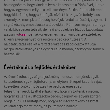
ha megnézem, hogy kinek milyen a kapcsolata a főnökével, illetve
hogy az egyénnek milyen a teljesítménye. Sokkal fontosabb ennél,
hogy kiderítsük, hogy a kollégák között kik az igazán befolyásos
személyek, mert pl. a többség hozzájuk fordul tanácsért, vagy mert
segítőkészek, empatikusak a többiekkel. Könnyen meglehet, hogy
valaki közepesen teljesít, de ha ő a többiekhez fűződő kapcsolatai
alapján
kulcsember
, akkor érdemes meghívni őt értekezletekre,
kikérni a véleményét, őrá építeni a cég célkitűzéseit. A
hálózatkutatás ezeket a rejtett erőket és kapcsolatokat tudja
megmutatni látványos és egyedülálló módon, ezért egyre többen
használják
Évértékelés a fejlődés érdekében
Az évértékelés egy cég teljesítménymenedzsmentjének egyik
kulcseleme. Egy világítótorony, amelyben látképet kapunk saját,
közvetlen főnökünk, összesítve pedig az egész cég
teljesítményéről. Ezáltal értjük meg, hogy mi történik a piacon,
hogyan kellene a változásokra céges, csoport és egyéni szinten
reagálnunk. Ez mutatja meg, hogy a sokszor törékeny és kitett
vállalati hajó merre megy, és jó ütemben halad-e.