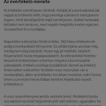
Az évértékelő menete
Az értékelés személyesen történik. Küldjük át a pontozásokat pár
nappal az értékelés előtt, hogy a kolléga számára is transzparens
legyen, miről beszélgetünk majd személyesen. Sokkal hamarabb
kiküldeni nem tanácsos, mert negatív megítélés esetén egészen
visszavetheti őt a munkában.
Alapvetően a közvetlen főnök értékel, 360 fokos értékelésnél
pedig a munkavállaló környezete. Ez utóbbi eljárás azonban még
mindig nem elég elterjedt, hiszen egy jól működő, kiépített
folyamat kell hozzá megalapozásként. Az elterjedtebb felettes-
beosztott értékelésben a felettes megnézi a kulcsmutatók
számadatait, értékeli a kolléga hozzáállását, kiemeli az értékeit.
Amennyiben a közvetlen főnökkel rossz viszonyban van a
munkavállaló, akkor az értékelés torz képet mutathat, ezért fontos
lehet a szervezeti hierarchiában kettővel feljebb álló vezető
értékelése is.
A rossz teljesítménynek kettős vetülete lehet: főnökként fontos
visszajelezni az elvárt teljesítménytől való eltérést, ugyanakkor ha
a gyenge teljesítmény visszajelzésére kerül a sor, a tárgyilagosság