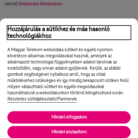
szerző:
Szoboszlai Annamária
Online értékelés
Fogyasztói szokások
Munkaszervezés
Hozzájárulás a sütikhez és más hasonló
technológiákhoz
Hasznos volt?
Igen
Nem
Megosztom
A Magyar Telekom weboldala sütiket és egyéb nyomon
követésre alkalmas megoldásokat használ, amelyek az
alkalmazott technológia függvényében adatot tárolnak az
eszközödön, vagy onnan adatot gyűjtenek. Kérjük, az alábbi
gombok segítségével nyilatkozz arról, hogy az oldal
Legyél a Hello Biznisz közösség tagja!
működéséhez szükséges és így mindig bekapcsolt sütiken felül
milyen választható sütiket és egyéb megoldásokat
REGISZTRÁLOK/BELÉPEK
használhatunk a weboldalunkon történő böngészésed során.
Részletes sütitájékoztató/Partnerek
Mindet elfogadom
© 2024 Magyar Telekom Nyrt.
Rólunk
Mindet elutasítom