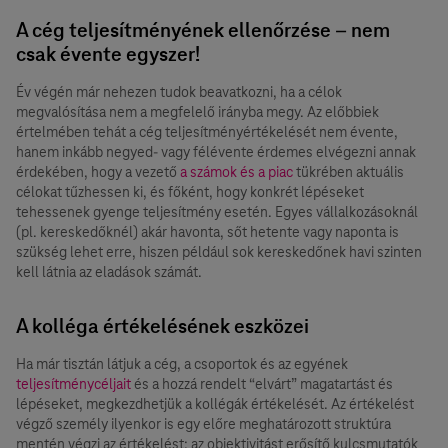
A cég teljesítményének ellenőrzése – nem
csak évente egyszer!
Év végén már nehezen tudok beavatkozni, ha a célok
megvalósítása nem a megfelelő irányba megy. Az előbbiek
értelmében tehát a cég teljesítményértékelését nem évente,
hanem inkább negyed- vagy félévente érdemes elvégezni annak
érdekében, hogy a vezető
a számok és a piac
tükrében aktuális
célokat tűzhessen ki, és főként, hogy konkrét lépéseket
tehessenek gyenge teljesítmény esetén. Egyes vállalkozásoknál
(pl. kereskedőknél) akár havonta, sőt hetente vagy naponta is
szükség lehet erre, hiszen például sok kereskedőnek havi szinten
kell látnia az eladások számát.
A kolléga értékelésének eszközei
Ha már tisztán látjuk a cég, a csoportok és az egyének
teljesítménycéljait
és a hozzá rendelt “elvárt” magatartást és
lépéseket, megkezdhetjük a kollégák értékelését. Az értékelést
végző személy ilyenkor is egy előre meghatározott struktúra
mentén végzi az értékelést: az objektivitást erősítő kulcsmutatók