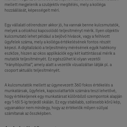
mellett megjelenik a szubjektív megítélés, mely a kolléga
hozzáállását, képességeit méri.
Egy vállalati célrendszer akkor jó, ha vannak benne kulcsmutatók,
melyek a célokhoz kapcsolódó teljesítményt mérik. Ilyen objektív
kulcsmutató lehet például a bejövő hívások, vagy a felhívott
ügyfelek száma, mely a kolléga értékelésének fontos részét
képezi. A digitalizáció a teljesítmény mérésének egyik hatékony
eszköze, hiszen az okos applikációk egy két kattintással mérik a
mutatók teljesítményét. Ez egészülhet ki olyan vezetői
“irányítópulttal”, amely alatt a vezetők vizualizáltan látják pl. a
csoport aktuális teljesítményét.
A kulcsmutatók mellett az úgynevezett 360 fokos értékelés a
munkatársak, ügyfelek, kapcsolattartók számára teszi lehetővé,
hogy értékeljenek egy munkatársat különböző szempontok alapján
egy 1-től 5-ig terjedő skálán. Ez egy stabilabb, szélesebb körű kép,
ugyanakkor nem mindegy, hogy az értékelők milyen súllyal
számítanak az összképben.