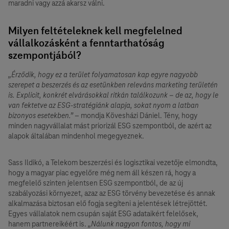
maradni vagy azzá akarsz válni.
Milyen feltételeknek kell megfelelned
vállalkozásként a fenntarthatóság
szempontjából?
„Érződik, hogy ez a terület folyamatosan kap egyre nagyobb
szerepet a beszerzés és az esetünkben releváns marketing területén
is. Explicit, konkrét elvárásokkal ritkán találkozunk – de az, hogy le
van fektetve az ESG-stratégiánk alapja, sokat nyom a latban
bizonyos esetekben.”
– mondja Kövesházi Dániel. Tény, hogy
minden nagyvállalat mást priorizál ESG szempontból, de azért az
alapok általában mindenhol megegyeznek.
Sass Ildikó, a Telekom beszerzési és logisztikai vezetője elmondta,
hogy a magyar piac egyelőre még nem áll készen rá, hogy a
megfelelő szinten jelentsen ESG szempontból, de az új
szabályozási környezet, azaz az ESG törvény bevezetése és annak
alkalmazása biztosan elő fogja segíteni a jelentések létrejöttét.
Egyes vállalatok nem csupán saját ESG adataikért felelősek,
hanem partnereikéért is.
„Nálunk nagyon fontos, hogy mi