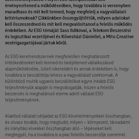
érvényesítened a működésedben, hogy továbbra is versenyben
maradhass és mit kell tenned, hogy megfelelj a nagyvállalati
kritériumoknak? Cikkünkben összegyűjtöttük, milyen adatokat
kell összeszedned és mit kell megvalósítanod a felelős működés
érdekében. Az ESG témáját Sass Ildikóval, a Telekom Beszerzési
és logisztikai vezetőjével és Kövesházi Dániellel, a Mito Creative
vezérigazgatójával jártuk körül.
Az ESG keretrendszernek megfelelően meghatározott
intézkedéseket kell tenned és beépítened vállalkozásod
alapműködésébe, üzleti sikereidért és annak érdekében is, hogy
továbbra is beszállítója lehess a nagyvállalati szektornak. A
különböző multik ugyanis beszállítóikat egyre inkább ESG
teljesítményük alapján is megválogatják, hiszen a felelős
beszerzés is meghatározó eleme adott vállalat ESG
teljesítményének.
Alakítsd vállalati céljaidat az ESG követelményekkel összhangban,
és olvass tovább, hogy megtudd, milyen – környezeti, társadalmi
és irányítási elvekkel összhangban álló – lépéseket kell
megtegyél, ha a továbbra is a piac felelős beszerzője szeretnél