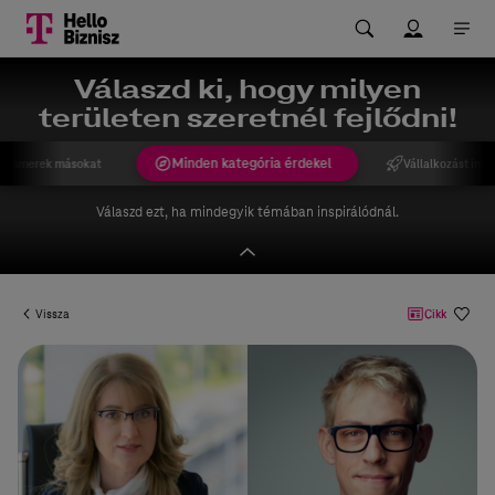
Válaszd ki, hogy milyen
területen szeretnél fejlődni!
Minden kategória érdekel
gismerek másokat
Vállalkozást indí
Válaszd ezt, ha mindegyik témában inspirálódnál.
Vissza
Cikk