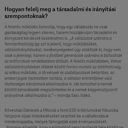
Hogyan felelj meg a társadalmi és irányítási
szempontoknak?
A felelős működés biztosítja, hogy egy vállalkozás ne csak
gazdaságilag legyen sikeres, hanem hozzájáruljon társadalmi és
környezeti kérdések kezeléséhez is.
„A vállalatok számára a
fenntarthatóság így azt is jelenti, hogy működésüket,
vállalatirányításukat, tevékenységeiket úgy alakítsák ki, hogy nem
csak a jelenlegi, hanem a jövőbeli generációk számára is biztosítsák
az erőforrások rendelkezésre állását. A felelős működésben, illetve
vállalatirányításban többek között fontos mutató az átláthatóság,
az etikus működés, a törvények és szabályozások betartása, az
emberi jogok tiszteletben tartása, a vállalat érintettjeivel való
tisztességes bánásmód alkalmazása is. Ide tartozhat a nemek
közötti bérszakadék megszüntetése és a nemek kiegyensúlyozott
arányának alkalmazása is.”
– mondja Sass Ildikó.
Kövesházi Dánielék a Mitonál a fenti ESG kritériumokat fókuszba
helyezve olyan intézkedéseket vezettek be a vállalkozásuk
mindennapjaiba, melyek támogatják ezek érvényesülését.
„Nyomon követjük, hogy a különböző nemű kollegák bére között ne