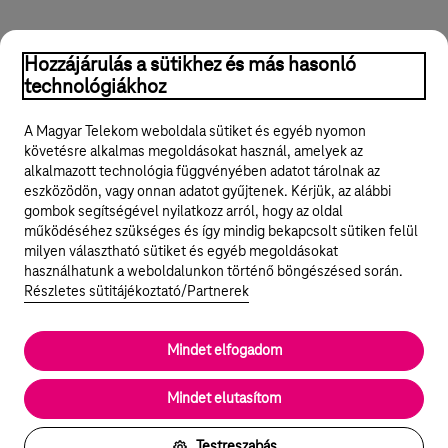
ESG
Vállalkozásfejlesztés
Zöldvállalkozás
Hozzájárulás a sütikhez és más hasonló
technológiákhoz
Hasznos volt?
Igen
Nem
Megosztom
A Magyar Telekom weboldala sütiket és egyéb nyomon
követésre alkalmas megoldásokat használ, amelyek az
alkalmazott technológia függvényében adatot tárolnak az
eszközödön, vagy onnan adatot gyűjtenek. Kérjük, az alábbi
gombok segítségével nyilatkozz arról, hogy az oldal
Legyél a Hello Biznisz közösség tagja!
működéséhez szükséges és így mindig bekapcsolt sütiken felül
milyen választható sütiket és egyéb megoldásokat
REGISZTRÁLOK/BELÉPEK
használhatunk a weboldalunkon történő böngészésed során.
Részletes sütitájékoztató/Partnerek
Mindet elfogadom
© 2024 Magyar Telekom Nyrt.
Rólunk
Mindet elutasítom
Cookie beállítások
Testreszabás