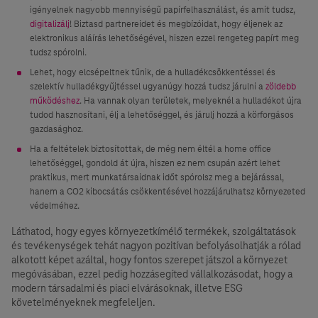
igényelnek nagyobb mennyiségű papírfelhasználást, és amit tudsz,
digitalizálj
! Biztasd partnereidet és megbízóidat, hogy éljenek az
elektronikus aláírás lehetőségével, hiszen ezzel rengeteg papírt meg
tudsz spórolni.
Lehet, hogy elcsépeltnek tűnik, de a hulladékcsökkentéssel és
szelektív hulladékgyűjtéssel ugyanúgy hozzá tudsz járulni a
zöldebb
működéshez
. Ha vannak olyan területek, melyeknél a hulladékot újra
tudod hasznosítani, élj a lehetőséggel, és járulj hozzá a körforgásos
gazdasághoz.
Ha a feltételek biztosítottak, de még nem éltél a home office
lehetőséggel, gondold át újra, hiszen ez nem csupán azért lehet
praktikus, mert munkatársaidnak időt spórolsz meg a bejárással,
hanem a CO2 kibocsátás csökkentésével hozzájárulhatsz környezeted
védelméhez.
Láthatod, hogy egyes környezetkímélő termékek, szolgáltatások
és tevékenységek tehát nagyon pozitívan befolyásolhatják a rólad
alkotott képet azáltal, hogy fontos szerepet játszol a környezet
megóvásában, ezzel pedig hozzásegíted vállalkozásodat, hogy a
modern társadalmi és piaci elvárásoknak, illetve ESG
követelményeknek megfeleljen.