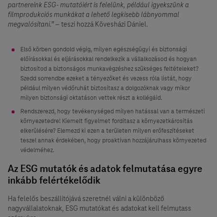
partnereink ESG- mutatóiért is felelünk, például igyekszünk a
filmprodukciós munkákat a lehető legkisebb lábnyommal
megvalósítani.”
– teszi hozzá Kövesházi Dániel.
Első körben gondold végig, milyen egészségügyi és biztonsági
előírásokkal és eljárásokkal rendelkezik a vállalkozásod és hogyan
biztosítod a biztonságos munkavégzéshez szükséges feltételeket?
Szedd sorrendbe ezeket a tényezőket és vezess róla listát, hogy
például milyen védőruhát biztosítasz a dolgozóknak vagy mikor
milyen biztonsági oktatáson vettek részt a kollégáid.
Rendszerezd, hogy tevékenységed milyen hatással van a természeti
környezetedre! Kiemelt figyelmet fordítasz a környezetkárosítás
elkerülésére? Elemezd ki ezen a területen milyen erőfeszítéseket
teszel annak érdekében, hogy proaktívan hozzájárulhass környezeted
védelméhez.
Az ESG mutatók és adatok felmutatása egyre
inkább felértékelődik
Ha felelős beszállítójává szeretnél válni a különböző
nagyvállalatoknak, ESG mutatókat és adatokat kell felmutass