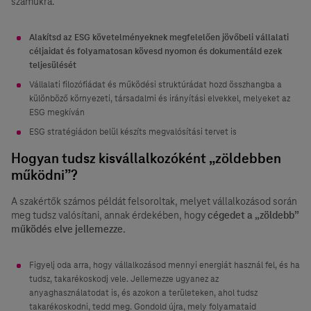
számukra.
Alakítsd az ESG követelményeknek megfelelően jövőbeli vállalati
céljaidat és folyamatosan kövesd nyomon és dokumentáld ezek
teljesülését
Vállalati filozófiádat és működési struktúrádat hozd összhangba a
különböző környezeti, társadalmi és irányítási elvekkel, melyeket az
ESG megkíván
ESG stratégiádon belül készíts megvalósítási tervet is
Hogyan tudsz kisvállalkozóként „zöldebben
működni”?
A szakértők számos példát felsoroltak, melyet vállalkozásod során
meg tudsz valósítani, annak érdekében, hogy
cégedet a „zöldebb”
működés elve jellemezze.
Figyelj oda arra, hogy vállalkozásod mennyi energiát használ fel, és ha
tudsz, takarékoskodj vele. Jellemezze ugyanez az
anyaghasználatodat is, és azokon a területeken, ahol tudsz
takarékoskodni, tedd meg. Gondold újra, mely folyamataid