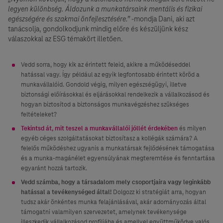
legyen különbség. Áldozunk a munkatársaink mentális és fizikai
egészségére és szakmai önfejlesztésére.”
-mondja Dani, aki azt
tanácsolja, gondolkodjunk mindig előre és készüljünk kész
válaszokkal az ESG témakört illetően.
Vedd sorra, hogy kik az érintett feleid, akikre a működéseddel
hatással vagy. Így például az egyik legfontosabb érintett köröd a
munkavállalóid. Gondold végig, milyen egészségügyi, illetve
biztonsági előírásokkal és eljárásokkal rendelkezik a vállalkozásod és
hogyan biztosítod a biztonságos munkavégzéshez szükséges
feltételeket?
Tekintsd át, mit teszel a munkavállalói jóllét érdekében
és milyen
egyéb céges szolgáltatásokat biztosítasz a kollégák számára? A
felelős működéshez ugyanis a munkatársak fejlődésének támogatása
és a munka-magánélet egyensúlyának megteremtése és fenntartása
egyaránt hozzá tartozik.
Vedd számba, hogy a társadalom mely csoportjaira vagy leginkább
hatással a tevékenységed által!
Dolgozz ki stratégiát arra, hogyan
tudsz akár önkéntes munka felajánlásával, akár adományozás által
támogatni valamilyen szervezetet, amelynek tevékenysége
illeszkedik vállalkozásod profiljába és amellyel együttműködve valós