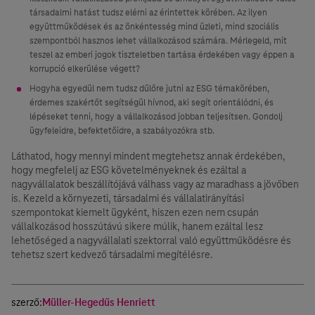
társadalmi hatást tudsz elérni az érintettek körében. Az ilyen
együttműködések és az önkéntesség mind üzleti, mind szociális
szempontból hasznos lehet vállalkozásod számára. Mérlegeld, mit
teszel az emberi jogok tiszteletben tartása érdekében vagy éppen a
korrupció elkerülése végett?
Hogyha egyedül nem tudsz dűlőre jutni az ESG témakörében,
érdemes szakértőt segítségül hívnod, aki segít orientálódni, és
lépéseket tenni, hogy a vállalkozásod jobban teljesítsen. Gondolj
ügyfeleidre, befektetőidre, a szabályozókra stb.
Láthatod, hogy mennyi mindent megtehetsz annak érdekében,
hogy megfelelj az ESG követelményeknek és ezáltal a
nagyvállalatok beszállítójává válhass vagy az maradhass a jövőben
is. Kezeld a környezeti, társadalmi és vállalatirányítási
szempontokat kiemelt ügyként, hiszen ezen nem csupán
vállalkozásod hosszútávú sikere múlik, hanem ezáltal lesz
lehetőséged a nagyvállalati szektorral való együttműködésre és
tehetsz szert kedvező társadalmi megítélésre.
szerző:
Müller-Hegedűs Henriett