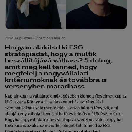
2024. augusztus 4.
7 perc olvasási idő
Hogyan alakítsd ki ESG
stratégiádat, hogy a multik
beszállítójává válhass? 5 dolog,
amit meg kell tenned, hogy
megfelelj a nagyvállalati
kritériumoknak és továbbra is
versenyben maradhass
Napjainkban a vállalatok működésében kiemelt figyelmet kap az
ESG, azaz a Környezeti, a Társadalmi és az Irányítási
szempontoknak való megfelelés. Ez az a három tényező, ami
alapján egy vállalat fenntartható és felelős működését mérik.
Hogyha nagyvállalatok beszállítójává szeretnél válni, vagy ha
továbbra is az akarsz maradni, eleget kell tenned az ESG
követelményeknek. Milyen ESG szempontokat kell