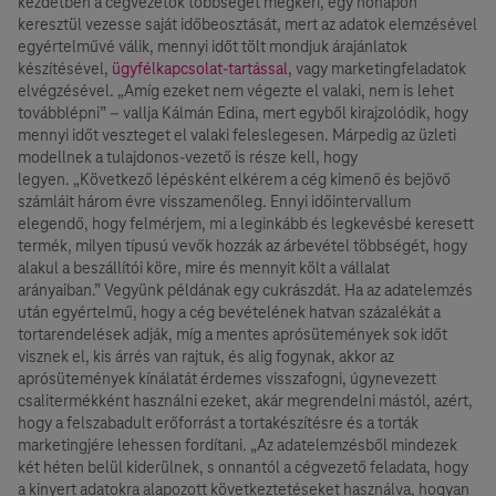
kezdetben a cégvezetők többségét megkéri, egy hónapon
keresztül vezesse saját időbeosztását, mert az adatok elemzésével
egyértelművé válik, mennyi időt tölt mondjuk árajánlatok
készítésével,
ügyfélkapcsolat-tartással,
vagy marketingfeladatok
elvégzésével. „Amíg ezeket nem végezte el valaki, nem is lehet
továbblépni” – vallja Kálmán Edina, mert egyből kirajzolódik, hogy
mennyi időt veszteget el valaki feleslegesen. Márpedig az üzleti
modellnek a tulajdonos-vezető is része kell, hogy
legyen. „Következő lépésként elkérem a cég kimenő és bejövő
számláit három évre visszamenőleg. Ennyi időintervallum
elegendő, hogy felmérjem, mi a leginkább és legkevésbé keresett
termék, milyen típusú vevők hozzák az árbevétel többségét, hogy
alakul a beszállítói köre, mire és mennyit költ a vállalat
arányaiban.” Vegyünk példának egy cukrászdát. Ha az adatelemzés
után egyértelmű, hogy a cég bevételének hatvan százalékát a
tortarendelések adják, míg a mentes aprósütemények sok időt
visznek el, kis árrés van rajtuk, és alig fogynak, akkor az
aprósütemények kínálatát érdemes visszafogni, úgynevezett
csalitermékként használni ezeket, akár megrendelni mástól, azért,
hogy a felszabadult erőforrást a tortakészítésre és a torták
marketingjére lehessen fordítani. „Az adatelemzésből mindezek
két héten belül kiderülnek, s onnantól a cégvezető feladata, hogy
a kinyert adatokra alapozott következtetéseket használva, hogyan