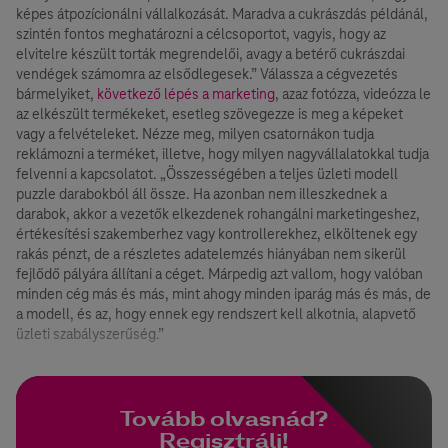
képes átpozícionálni vállalkozását. Maradva a cukrászdás példánál,
szintén fontos meghatározni a célcsoportot, vagyis, hogy az
elvitelre készült torták megrendelői, avagy a betérő cukrászdai
vendégek számomra az elsődlegesek.” Válassza a cégvezetés
bármelyiket,
következő lépés a marketing
, azaz fotózza, videózza le
az elkészült termékeket, esetleg szövegezze is meg a képeket
vagy a felvételeket. Nézze meg, milyen csatornákon tudja
reklámozni a terméket, illetve, hogy milyen nagyvállalatokkal tudja
felvenni a kapcsolatot. „Összességében a teljes üzleti modell
puzzle darabokból áll össze. Ha azonban nem illeszkednek a
darabok, akkor a vezetők elkezdenek rohangálni marketingeshez,
értékesítési szakemberhez vagy kontrollerekhez, elköltenek egy
rakás pénzt, de a részletes adatelemzés hiányában nem sikerül
fejlődő pályára állítani a céget. Márpedig azt vallom, hogy valóban
minden cég más és más, mint ahogy minden iparág más és más, de
a modell, és az, hogy ennek egy rendszert kell alkotnia, alapvető
üzleti szabályszerűség.”
Tovább olvasnád?
Regisztrálj!