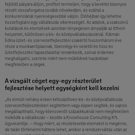
fejlődő pályára álljon, profitot termeljen, hogy a bevétel bizonyos
részét visszaforgatva tovább növekedjen, és ezáltal a
konkurenciánál nyereségesebbé váljon. Dióhéjban így lehetne
összefoglalni egy vállalkozás sikerességét. Az adatok, a szakszerű
kutatások és elemzések azonban lényegesen árnyalják az itthoni
helyzetet, különösen a kis- és középvállalkozásoknál. Kálmán
Edina üzlet- és szervezetfejlesztési szakértő huszonhárom éve
része a munkaerőpiacnak, tizennégy év vezetői és húsz év
üzletfejlesztési tapasztalattal rendelkezik, szóval érdemes
meghallgatni, szerinte miért nem működnek hazánkban
megfelelően a cégek.
A vizsgált céget egy-egy részterület
fejlesztése helyett egységként kell kezelni
„Az elmúlt néhány évben kétszázötven kis- és középvállalkozás
szervezetfejlesztésben segítettem vagy éppen segítek, és sajnos
megállapítható, hogy kilencvenöt százalékuknál nem megfelelően
működik a vállalkozás – kezdte a Knowhouse Consulting Kft.
ügyvezetője. – Hogy miért, az részletesebb elemzést is megérne,
de talán történelmi háttere lehet, amikor a rendszerváltás után az