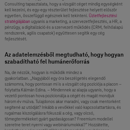
Consulting tapasztalata, hogy a vizsgált céget mindig egységként
kell kezelni, és egy-egy részterület fejlesztése helyett először
egyetlen, összefüggő egésznek kell tekinteni.
Üzletfejlesztési
stratégiájában
ugyanis a marketing, a szervezetfejlesztés, a HR, a
pénzügy, a digitalizáció és a szervezeti működés (CRM, felhőalapú
rendszerek, agilis csapatok) együttesen segítik egy cég
fejlesztését.
Az adatelemzésből megtudható, hogy hogyan
szabadítható fel humánerőforrás
Na, de nézzük, hogyan is működik mindez a
gyakorlatban. „Nagyjából egy óra beszélgetés elegendő
számomra, hogy pontosan mi is a vizsgált cég pozíciója a piacon –
folytatta Kálmán Edina. – Mindennek az alapja ugyanis, hogy a
vezető pontosan hova pozicionálja a cégét és magát mondjuk
három év múlva. Tulajdonos akar maradni, vagy csak mentorként
segítené az utódját? Inkább a vevőkkel való kapcsolattartásra, és
rugalmas kiszolgálásra fókuszál a cég, vagy olcsó,
tömegtermékeket gyárt gazdaságosan? Freemium modellel
szeretne teret nyerni vagy webináriumokkal?” Hozzátette,