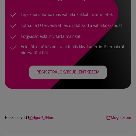
Lépj kapcsolatba más vállalkozókkal, üzleteljetek
Töltsd le D terveinket, és digitalizáld a vállalkozásodat
Fogyaszd exkluzív tartalmainkat
Értesülj első kézből az aktuális kkv-kat értintő témákról
hírlevelünkből
REGISZTRÁLOK/BEJELENTKEZEM
Hasznos volt?
Igen
Nem
Megosztom