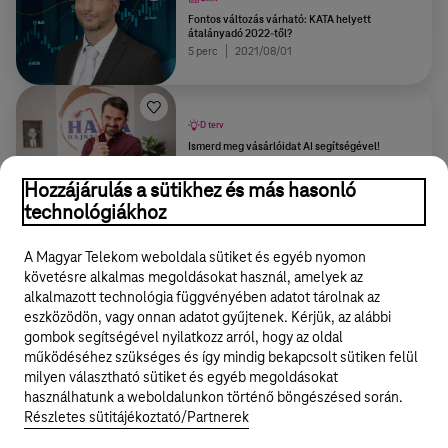
Fontos változás várható: KATA helyett
átalányadó 2022-től?
5 perc
2021/08/01
D terv
Ismerd meg vásárlóidat AI segítségével!
3 perc
2023/11/06
Hozzájárulás a sütikhez és más hasonló
technológiákhoz
További tartalmak
A Magyar Telekom weboldala sütiket és egyéb nyomon
követésre alkalmas megoldásokat használ, amelyek az
alkalmazott technológia függvényében adatot tárolnak az
eszközödön, vagy onnan adatot gyűjtenek. Kérjük, az alábbi
gombok segítségével nyilatkozz arról, hogy az oldal
Legyél a Hello Biznisz közösség tagja!
működéséhez szükséges és így mindig bekapcsolt sütiken felül
milyen választható sütiket és egyéb megoldásokat
REGISZTRÁLOK/BELÉPEK
használhatunk a weboldalunkon történő böngészésed során.
Részletes sütitájékoztató/Partnerek