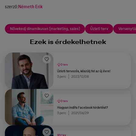
szerző:
Németh Erik
Növekedj dinamikusan (marketing, sales)
Üzleti terv
Versenyt
Ezek is érdekelhetnek
D terv
Üzleti tervezés, készülj fel az új évre!
3 perc
2023/12/08
D terv
Hogyan indíts Facebook hirdetést?
3 perc
2021/06/29
Cikk