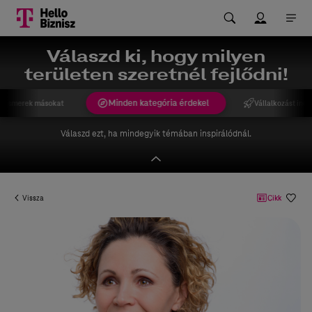
Válaszd ki, hogy milyen
területen szeretnél fejlődni!
Minden kategória érdekel
gismerek másokat
Vállalkozást indí
Válaszd ezt, ha mindegyik témában inspirálódnál.
Vissza
Cikk