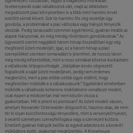
úgynevezett fusizásban, vagyis a magáncélú munkában
tevékenykedő szaki vállalkozóvá vált, majd az időközben
megváltozott piaci környezetben is a több mint harminc évvel
ezelőtti sémát követi. Sok tíz-harminc fős cég vezetője úgy
gondolja, a problémákat a piac változása vagy hiányzó tényezők
okozzák. Pedig tanácsadói szemmel egyértelmű, gyakran inkább az
alapok hiányoznak, és még mindig rövid távon gondolkodnak.” Az
ügyvezető szerint nagyjából három hónap összeállítani egy cég
megfelelő üzleti modelljét, igaz, ez a három hónap a piaci
szereplőkkel szemben lemaradást is jelenthet, de hosszú távon
még mindig kifizetődőbb, mint a rossz sémákat követve kockáztatni
a vállalkozás létjogosultságát. „Valójában kevés cégvezető
foglalkozik a saját üzleti modelljével, pedig nem érdemes
megkerülni, mert a piac előbb-utóbb úgyis eldönti, hogy
megfelelően működik-e a vállalkozásunk.” Egyébiránt elméletben
működik a vállalkozás koherens működésére vonatkozó modell,
csak éppen a módszertan már nem köszön vissza a
gyakorlatban. Mit is jelent ez pontosan? Az üzleti modell vászon,
amelyet Alexander Osterwalder dolgozott ki, hasznos alap, de nem
tér ki olyan kulcsfontosságú tényezőkre, mint a versenykörnyezet,
a vezető személyes szerepfelfogása vagy a szervezeti kultúra.
Emellett gyakran hiányzik belőle az egyedi adatokra és a konkrét
működésre építő, gyakorlati megközelítés. A Knowhouse