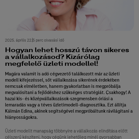
2025. április 22.
5 perc olvasási idő
Hogyan lehet hosszú távon sikeres
a vállalkozásod? Kizárólag
megfelelő üzleti modellel!
Magára valamit is adó cégvezető találkozott már az üzleti
modell kifejezéssel, sőt vállalkozása sikerének érdekében
nemcsak elméletben, hanem gyakorlatban is megpróbálja
megvalósítani a fejlődéshez szükséges stratégiát. Csakhogy! A
hazai kis- és középvállalkozások-szegmensben óriási a
lemaradás vagy a téves üzletimodell-diagnosztika. Ezt állítja
Kálmán Edina, akinek segítségével megpróbáltunk rávilágítani a
hiányosságokra.
Üzleti modellt manapság többnyire a vállalkozás elindítása előtt
célszerű készíteni, hogy cégünk lehetőleg minél gyorsabban