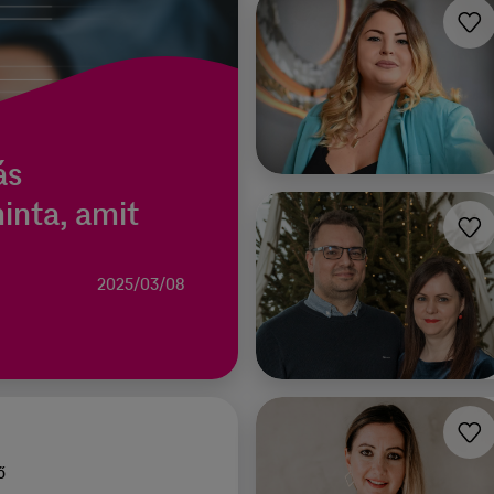
́s
minta, amit
2025/03/08
̋