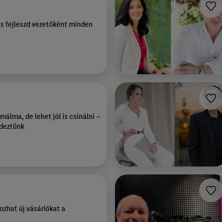
s fejleszd vezetőként minden
málma, de lehet jól is csinálni –
rdeztünk
ozhat új vásárlókat a