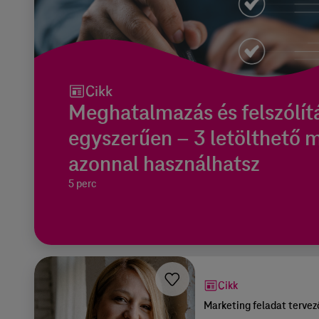
Cikk
Meghatalmazás és felszólíta
egyszerűen – 3 letölthető 
azonnal használhatsz
5 perc
Cikk
Marketing feladat tervezo