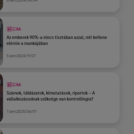
6 perc
2024/04/04
Cikk
Az emberek 90%-a nincs tisztában azzal, mit kellene
elérnie a munkájában
5 perc
2024/11/07
Cikk
Számok, táblázatok, kimutatások, riportok – A
vállalkozásodnak szüksége van kontrollingra?
7 perc
2025/06/01