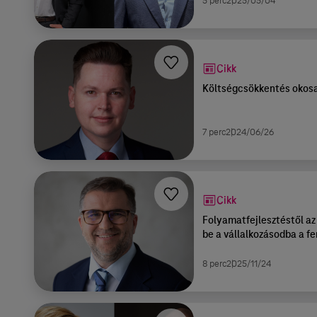
5 perc
2025/05/04
Cikk
Költségcsökkentés okosa
7 perc
2024/06/26
Cikk
Folyamatfejlesztéstől az
be a vállalkozásodba a f
8 perc
2025/11/24