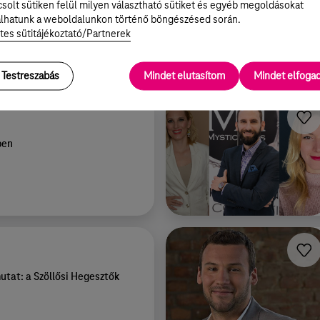
solt sütiken felül milyen választható sütiket és egyéb megoldásokat
lasban tudta volna....
lhatunk a weboldalunkon történő böngészésed során.
zési fejtágító generációváltó
tes sütitájékoztató/Partnerek
Testreszabás
Mindet elutasítom
Mindet elfog
ben
tat: a Szöllősi Hegesztők