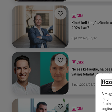
Cikk
Kinek kell kiegészítenie 
2026-ban?
5 perc
2026/03/19
Cikk
Ne ess kétségbe, ha beesi
válság feladatlistát az A
Hozz
8 perc
2026/05/05
A Magy
megold
tároln
Cikk
segíts