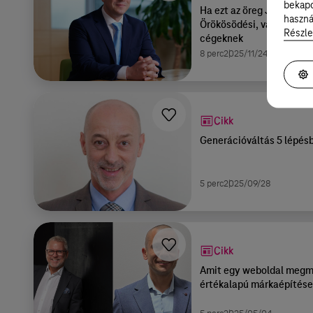
bekapc
Ha ezt az öreg Jock a Dal
haszná
Örökösödési, vagyonterve
Részle
cégeknek
8 perc
2025/11/24
Cikk
Generációváltás 5 lépés
5 perc
2025/09/28
Cikk
Amit egy weboldal megmu
értékalapú márkaépítése