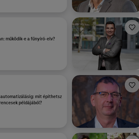
n: működik-e a fűnyíró-elv?
 automatizálásig: mit építhetsz
erencesek példájából?