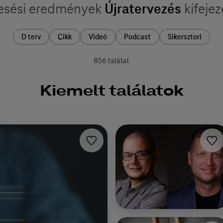
esési eredmények
Újratervezés
kifejez
D terv
Cikk
Videó
Podcast
Sikersztori
856 találat
Kiemelt találatok