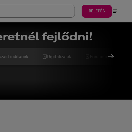
BELÉPÉS
retnél fejlődni!
ozást indítanék
Digitalizálok
Eredményesebb szeret