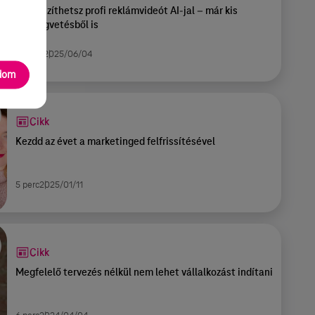
Így készíthetsz profi reklámvideót AI-jal – már kis
költségvetésből is
10 perc
2025/06/04
adom
Cikk
Kezdd az évet a marketinged felfrissítésével
5 perc
2025/01/11
Cikk
Megfelelő tervezés nélkül nem lehet vállalkozást indítani