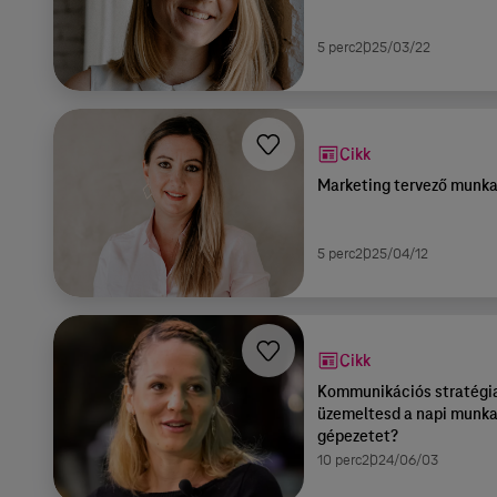
5 perc
2025/03/22
Cikk
Marketing tervező munka
5 perc
2025/04/12
Cikk
Kommunikációs stratégia
üzemeltesd a napi munka
gépezetet?
10 perc
2024/06/03