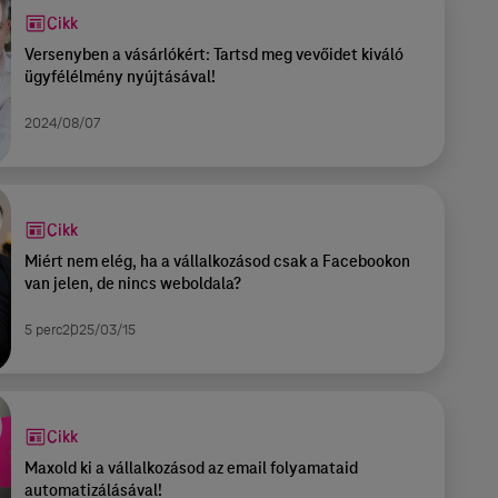
Cikk
Versenyben a vásárlókért: Tartsd meg vevőidet kiváló
ügyfélélmény nyújtásával!
2024/08/07
Cikk
Miért nem elég, ha a vállalkozásod csak a Facebookon
van jelen, de nincs weboldala?
5 perc
2025/03/15
Cikk
Maxold ki a vállalkozásod az email folyamataid
automatizálásával!