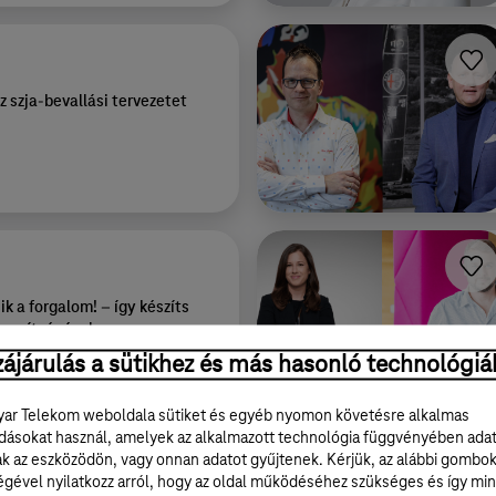
az szja-bevallási tervezetet
k a forgalom! – így készíts
I segítségével
ájárulás a sütikhez és más hasonló technológiá
ar Telekom weboldala sütiket és egyéb nyomon követésre alkalmas
ásokat használ, amelyek az alkalmazott technológia függvényében ada
ak az eszközödön, vagy onnan adatot gyűjtenek. Kérjük, az alábbi gombo
égével nyilatkozz arról, hogy az oldal működéséhez szükséges és így min