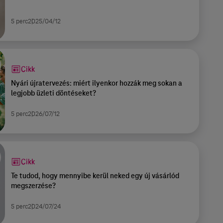
5 perc
2025/04/12
Cikk
Nyári újratervezés: miért ilyenkor hozzák meg sokan a
legjobb üzleti döntéseket?
5 perc
2026/07/12
Cikk
Te tudod, hogy mennyibe kerül neked egy új vásárlód
megszerzése?
5 perc
2024/07/24