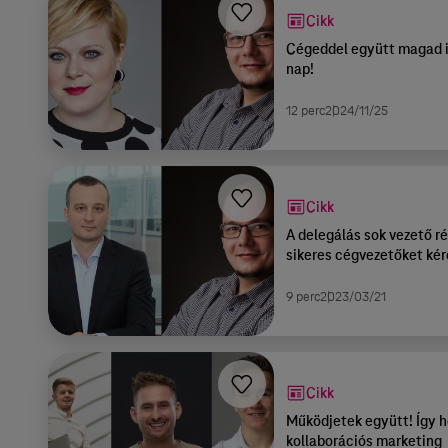
Cikk
Cégeddel együtt magad i
nap!
12 perc
2024/11/25
Cikk
A delegálás sok vezető ré
sikeres cégvezetőket ké
9 perc
2023/03/21
Cikk
Működjetek együtt! Így h
kollaborációs marketing