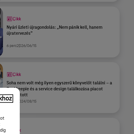
Cikk
Nyári üzleti újragondolás: „Nem pánik kell, hanem
újratervezés”
6 perc
2026/06/15
Cikk
Soha nem volt még ilyen egyszerű könyvelőt találni – a
Bookkeepie és a service design találkozása piacot
robbantott
khoz
8 perc
2024/08/15
tot
k
Cikk
dig