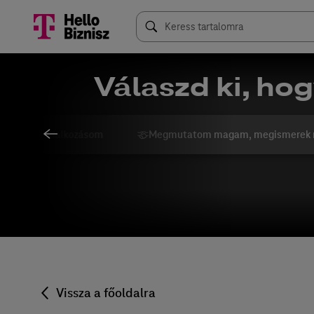
Válaszd ki, hog
ngolom a vállalkozásom
Megmutatom magam, megismerek 
Vissza a főoldalra