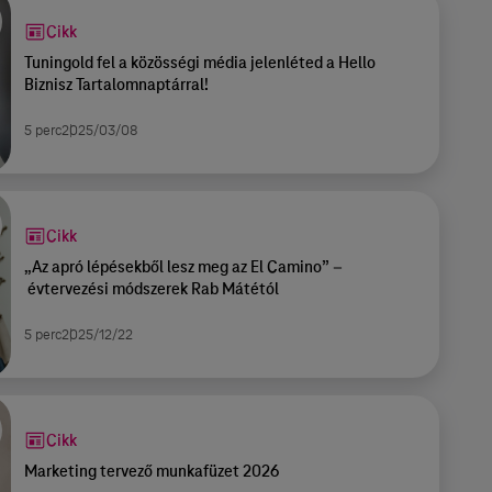
Cikk
Tuningold fel a közösségi média jelenléted a Hello
Biznisz Tartalomnaptárral!
5 perc
2025/03/08
Cikk
„Az apró lépésekből lesz meg az El Camino” –
évtervezési módszerek Rab Mátétól
5 perc
2025/12/22
Cikk
Marketing tervező munkafüzet 2026