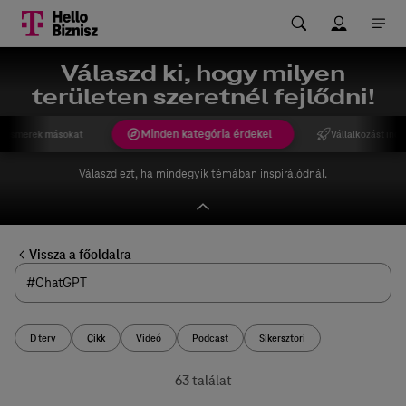
Válaszd ki, hogy milyen
területen szeretnél fejlődni!
Minden kategória érdekel
gismerek másokat
Vállalkozást indí
Válaszd ezt, ha mindegyik témában inspirálódnál.
Vissza a főoldalra
D terv
Cikk
Videó
Podcast
Sikersztori
63 találat