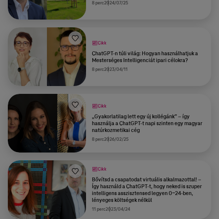
8 perc
2024/07/25
Cikk
ChatGPT-n túli világ: Hogyan használhatjuk a
Mesterséges Intelligenciát ipari célokra?
8 perc
2023/04/11
Cikk
„Gyakorlatilag lett egy új kollégánk” – így
használja a ChatGPT-t napi szinten egy magyar
natúrkozmetikai cég
8 perc
2026/02/25
Cikk
Bővítsd a csapatodat virtuális alkalmazottal! –
Így használd a ChatGPT-t, hogy neked is szuper
intelligens asszisztensed legyen 0-24-ben,
lényeges költségek nélkül
11 perc
2023/04/24