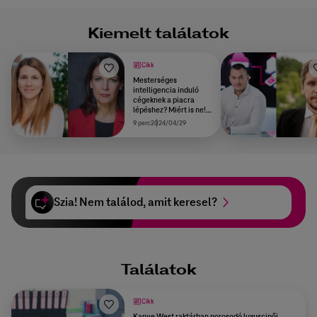
Kiemelt találatok
Cikk
Mesterséges
intelligencia induló
cégeknek a piacra
lépéshez? Miért is ne!
Avagy hogyan
9 perc
2024/04/29
segítheti az AI az
induló vállalkozásokat?
Szia! Nem találod, amit keresel?
Találatok
Cikk
Kanye West raktárban porosodó luxuscipői,