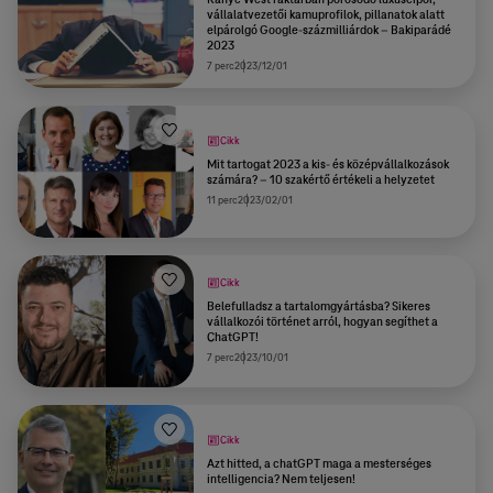
vállalatvezetői kamuprofilok, pillanatok alatt
elpárolgó Google-százmilliárdok – Bakiparádé
2023
7 perc
2023/12/01
Cikk
Mit tartogat 2023 a kis- és középvállalkozások
számára? – 10 szakértő értékeli a helyzetet
11 perc
2023/02/01
Cikk
Belefulladsz a tartalomgyártásba? Sikeres
vállalkozói történet arról, hogyan segíthet a
ChatGPT!
7 perc
2023/10/01
Cikk
Azt hitted, a chatGPT maga a mesterséges
intelligencia? Nem teljesen!