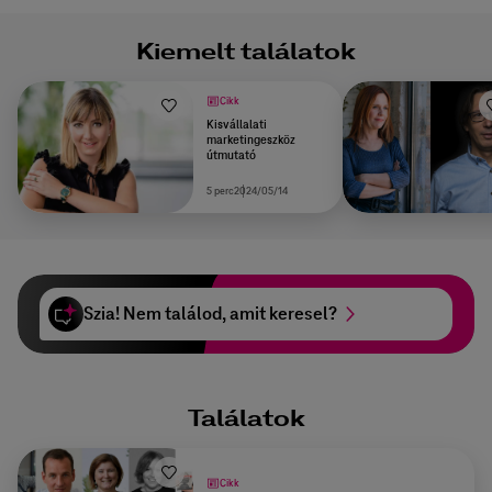
Kiemelt találatok
Cikk
Kisvállalati
marketingeszköz
útmutató
5 perc
2024/05/14
Szia! Nem találod, amit keresel?
Találatok
Cikk