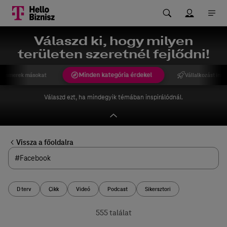
Válaszd ki, hogy milyen
területen szeretnél fejlődni!
Minden kategória érdekel
gismerek másokat
Vállalkozást indí
Válaszd ezt, ha mindegyik témában inspirálódnál.
Vissza a főoldalra
D terv
Cikk
Videó
Podcast
Sikersztori
555 találat