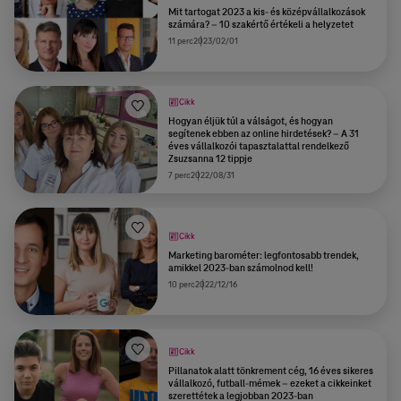
Mit tartogat 2023 a kis- és középvállalkozások
számára? – 10 szakértő értékeli a helyzetet
11 perc
2023/02/01
Cikk
Hogyan éljük túl a válságot, és hogyan
segítenek ebben az online hirdetések? – A 31
éves vállalkozói tapasztalattal rendelkező
Zsuzsanna 12 tippje
7 perc
2022/08/31
Cikk
Marketing barométer: legfontosabb trendek,
amikkel 2023-ban számolnod kell!
10 perc
2022/12/16
Cikk
Pillanatok alatt tönkrement cég, 16 éves sikeres
vállalkozó, futball-mémek – ezeket a cikkeinket
szerettétek a legjobban 2023-ban