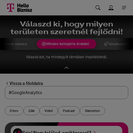
Válaszd ki, hogy milyen
területen szeretnél fejlődni!
Minden kategória érdekel
gismerek másokat
Vállalkozást indí
Válaszd ezt, ha mindegyik témában inspirálódnál.
Vissza a főoldalra
D terv
Cikk
Videó
Podcast
Sikersztori
Szia! Nem találod, amit keresel?