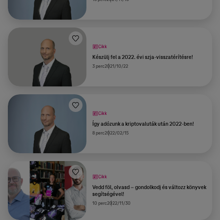
Cikk
Készülj fel a 2022. évi szja-visszatérítésre!
3 perc
2021/10/22
Cikk
Így adózunk a kriptovaluták után 2022-ben!
8 perc
2022/02/15
Cikk
Vedd föl, olvasd – gondolkodj és változz könyvek
segítségével!
10 perc
2022/11/30