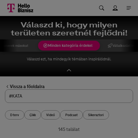
Válaszd ki, hogy milyen
területen szeretnél fejlődni!
Minden kategória érdekel
gismerek másokat
Vállalkozást indí
Válaszd ezt, ha mindegyik témában inspirálódnál.
Vissza a főoldalra
D terv
Cikk
Videó
Podcast
Sikersztori
145 találat