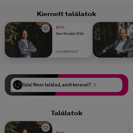
Kiemelt találatok
Cikk
Save the date 2026.
5 perc
2025/12/03
Szia! Nem találod, amit keresel?
Találatok
Cikk