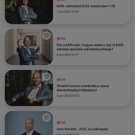
KATA-változások 2022. szeptember 1-től
7 perc
2022/07/14
Cikk
Élet a KATA után. Hogyan alakul a régi-új KATÁ-
sok helyi iparűzési adó kötelezettsége?
8 perc
2022/10/17
Cikk
18 millió forintra emelkedik az alanyi
áfamentesség értékhatára?
5 perc
2023/09/07
Cikk
Save the date - 2022. évi adónaptár
16 perc
2021/11/10