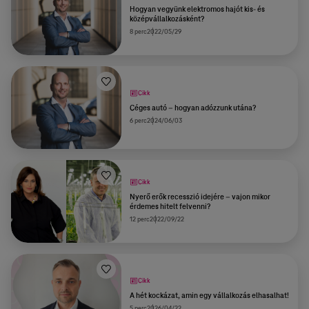
Hogyan vegyünk elektromos hajót kis- és
középvállalkozásként?
8 perc
2022/05/29
Cikk
Céges autó – hogyan adózzunk utána?
6 perc
2024/06/03
Cikk
Nyerő erők recesszió idejére – vajon mikor
érdemes hitelt felvenni?
12 perc
2022/09/22
Cikk
A hét kockázat, amin egy vállalkozás elhasalhat!
5 perc
2026/04/22