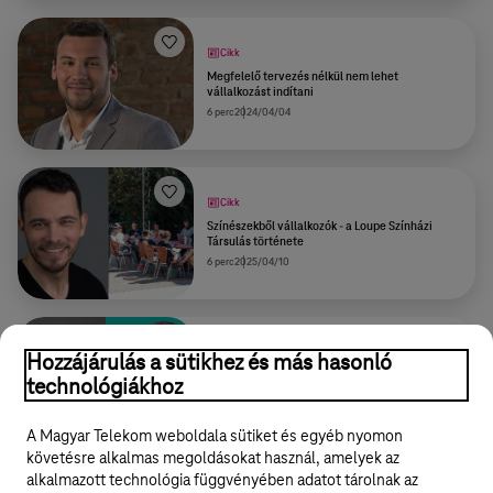
Cikk
Megfelelő tervezés nélkül nem lehet
vállalkozást indítani
6 perc
2024/04/04
Cikk
Színészekből vállalkozók - a Loupe Színházi
Társulás története
6 perc
2025/04/10
Cikk
Hozzájárulás a sütikhez és más hasonló
Ne ess kétségbe, ha beesik a forgalom! – így
technológiákhoz
készíts válság feladatlistát az AI segítségével
8 perc
2026/05/05
A Magyar Telekom weboldala sütiket és egyéb nyomon
követésre alkalmas megoldásokat használ, amelyek az
alkalmazott technológia függvényében adatot tárolnak az