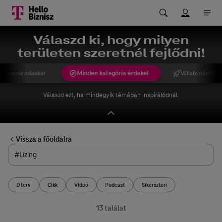
Válaszd ki, hogy milyen
területen szeretnél fejlődni!
Minden kategória érdekel
gismerek másokat
Vállalkozást indí
Válaszd ezt, ha mindegyik témában inspirálódnál.
Vissza a főoldalra
D terv
Cikk
Videó
Podcast
Sikersztori
13 találat