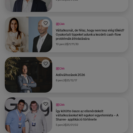
Cikk
Vállalkoznál, de félsz, hogy nem lesz elég tőkéd?
Gyakorlati tippeket adunk a kezdeti cash-flow
problémák áthidalására
10 perc
2021/11/30
Cikk
Adóváltozások 2026
8 perc
2025/12/17
Cikk
Így kötötte össze az ellenérdekelt
vállalkozásokat két egykori egyetemista – A
Sharee- applikáció története
5 perc
2025/01/02