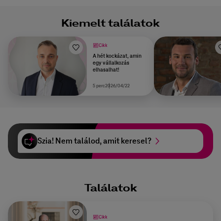
Kiemelt találatok
Cikk
A hét kockázat, amin
egy vállalkozás
elhasalhat!
5 perc
2026/04/22
Szia! Nem találod, amit keresel?
Találatok
Cikk