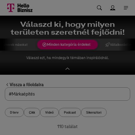
Válaszd ki, hogy milyen
területen szeretnél fejlődni!
Minden kategória érdekel
gismerek másokat
Vállalkozást indí
Válaszd ezt, ha mindegyik témában inspirálódnál.
Vissza a főoldalra
D terv
Cikk
Videó
Podcast
Sikersztori
110 találat