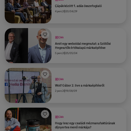
Cápák között 1. adás összefoglaló
4 perc
2020/04/29
Cikk
Amit egy weboldal megmutat: a Szöllősi
Hegesztők értékalapú márkaépítése
5 perc
2025/05/04
Cikk
Wolf Gábor 2. live a márkaépítésről
2 perc
2019/08/09
Cikk
Hogy lesz egy családi mézmanufaktúrának
díjnyertes menő márkája?