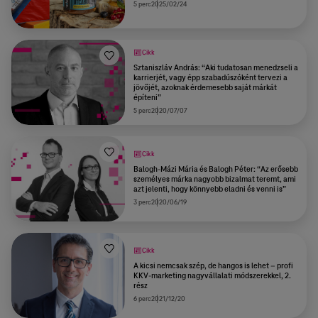
5 perc
2025/02/24
Cikk
Sztaniszláv András: “Aki tudatosan menedzseli a
karrierjét, vagy épp szabadúszóként tervezi a
jövőjét, azoknak érdemesebb saját márkát
építeni”
5 perc
2020/07/07
Cikk
Balogh-Mázi Mária és Balogh Péter: “Az erősebb
személyes márka nagyobb bizalmat teremt, ami
azt jelenti, hogy könnyebb eladni és venni is”
3 perc
2020/06/19
Cikk
A kicsi nemcsak szép, de hangos is lehet – profi
KKV-marketing nagyvállalati módszerekkel, 2.
rész
6 perc
2021/12/20