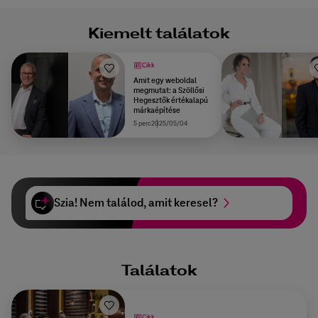
Kiemelt találatok
Cikk
Amit egy weboldal
megmutat: a Szöllősi
Hegesztők értékalapú
márkaépítése
5 perc
2025/05/04
Szia! Nem találod, amit keresel?
Találatok
Cikk