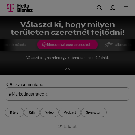
Válaszd ki, hogy milyen
területen szeretnél fejlődni!
Minden kategória érdekel
gismerek másokat
Vállalkozást indí
Válaszd ezt, ha mindegyik témában inspirálódnál.
Vissza a főoldalra
D terv
Cikk
Videó
Podcast
Sikersztori
21 találat