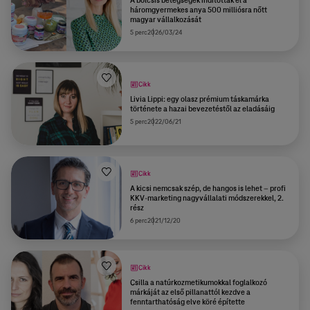
A bölcsis betegségek indították el a
háromgyermekes anya 500 milliósra nőtt
magyar vállalkozását
5 perc
2026/03/24
Cikk
Livia Lippi: egy olasz prémium táskamárka
története a hazai bevezetéstől az eladásáig
5 perc
2022/06/21
Cikk
A kicsi nemcsak szép, de hangos is lehet – profi
KKV-marketing nagyvállalati módszerekkel, 2.
rész
6 perc
2021/12/20
Cikk
Csilla a natúrkozmetikumokkal foglalkozó
márkáját az első pillanattól kezdve a
fenntarthatóság elve köré építette