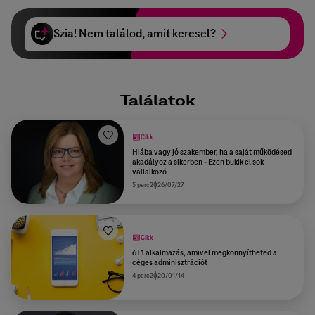
Szia! Nem találod, amit keresel?
Találatok
Cikk
Hiába vagy jó szakember, ha a saját működésed
akadályoz a sikerben - Ezen bukik el sok
vállalkozó
5 perc
2026/07/27
Cikk
6+1 alkalmazás, amivel megkönnyítheted a
céges adminisztrációt
4 perc
2020/01/14