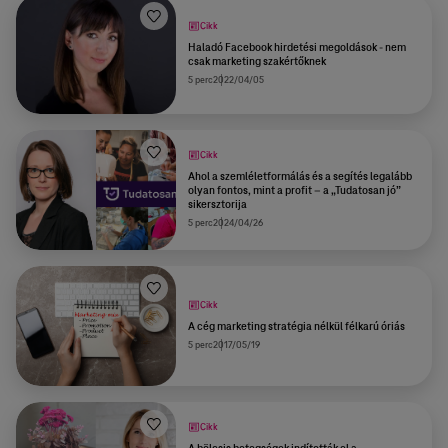
Cikk
Haladó Facebook hirdetési megoldások - nem
csak marketing szakértőknek
5 perc
2022/04/05
Cikk
Ahol a szemléletformálás és a segítés legalább
olyan fontos, mint a profit – a „Tudatosan jó”
sikersztorija
5 perc
2024/04/26
Cikk
A cég marketing stratégia nélkül félkarú óriás
5 perc
2017/05/19
Cikk