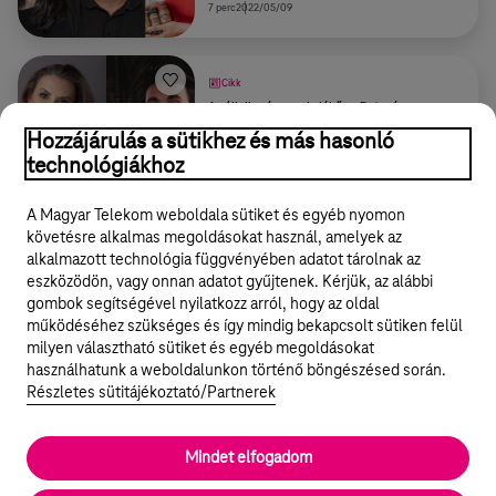
7 perc
2022/05/09
Cikk
A vállalkozó nem akcióhős – Petra és az
Organelle márka története az egyszemélyes
Hozzájárulás a sütikhez és más hasonló
hadseregtől a profi projektmenedzsmentig
7 perc
2022/05/02
technológiákhoz
A Magyar Telekom weboldala sütiket és egyéb nyomon
További találatok betöltése
követésre alkalmas megoldásokat használ, amelyek az
alkalmazott technológia függvényében adatot tárolnak az
eszközödön, vagy onnan adatot gyűjtenek. Kérjük, az alábbi
gombok segítségével nyilatkozz arról, hogy az oldal
Legyél a Hello Biznisz közösség tagja!
működéséhez szükséges és így mindig bekapcsolt sütiken felül
milyen választható sütiket és egyéb megoldásokat
REGISZTRÁLOK/BELÉPEK
használhatunk a weboldalunkon történő böngészésed során.
Részletes sütitájékoztató/Partnerek
Mindet elfogadom
© 2024 Magyar Telekom Nyrt.