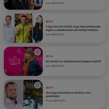
8 perc
2026/02/25
Cikk
5 tipp Lévai Richárdtól, hogy még hatékonyabb
legyen a vállalkozásod a közösségi médiában
9 perc
2021/05/04
Cikk
Ne mondj le az ajánlások pszichológiai erejéről!
6 perc
2021/04/26
Cikk
Vas megye közelebb van Kínához, mint
gondolnánk
10 perc
2024/05/09