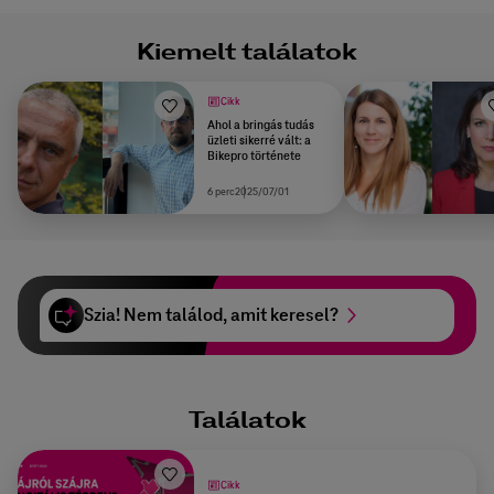
Kiemelt találatok
Cikk
Ahol a bringás tudás
üzleti sikerré vált: a
Bikepro története
6 perc
2025/07/01
Szia! Nem találod, amit keresel?
Találatok
Cikk