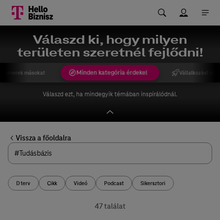
Válaszd ki, hogy milyen
területen szeretnél fejlődni!
Minden kategória érdekel
gismerek másokat
Vállalkozást indí
Válaszd ezt, ha mindegyik témában inspirálódnál.
Vissza a főoldalra
D terv
Cikk
Videó
Podcast
Sikersztori
47 találat