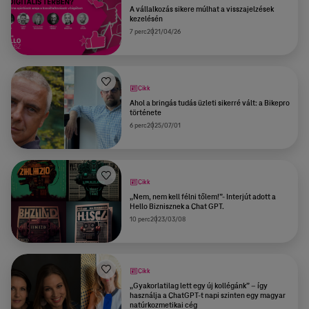
A vállalkozás sikere múlhat a visszajelzések
kezelésén
7 perc
2021/04/26
Cikk
Ahol a bringás tudás üzleti sikerré vált: a Bikepro
története
6 perc
2025/07/01
Cikk
„Nem, nem kell félni tőlem!”- Interjút adott a
Hello Biznisznek a Chat GPT.
10 perc
2023/03/08
Cikk
„Gyakorlatilag lett egy új kollégánk” – így
használja a ChatGPT-t napi szinten egy magyar
natúrkozmetikai cég