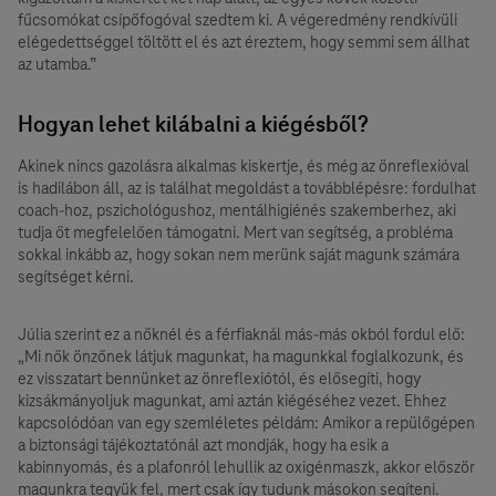
fűcsomókat csípőfogóval szedtem ki. A végeredmény rendkívüli
elégedettséggel töltött el és azt éreztem, hogy semmi sem állhat
az utamba.”
Hogyan lehet kilábalni a kiégésből?
Akinek nincs gazolásra alkalmas kiskertje, és még az önreflexióval
is hadilábon áll, az is találhat megoldást a továbblépésre: fordulhat
coach-hoz, pszichológushoz, mentálhigiénés szakemberhez, aki
tudja őt megfelelően támogatni. Mert van segítség, a probléma
sokkal inkább az, hogy sokan nem merünk saját magunk számára
segítséget kérni.
Júlia szerint ez a nőknél és a férfiaknál más-más okból fordul elő:
„Mi nők önzőnek látjuk magunkat, ha magunkkal foglalkozunk, és
ez visszatart bennünket az önreflexiótól, és elősegíti, hogy
kizsákmányoljuk magunkat, ami aztán kiégéséhez vezet. Ehhez
kapcsolódóan van egy szemléletes példám: Amikor a repülőgépen
a biztonsági tájékoztatónál azt mondják, hogy ha esik a
kabinnyomás, és a plafonról lehullik az oxigénmaszk, akkor először
magunkra tegyük fel, mert csak így tudunk másokon segíteni.