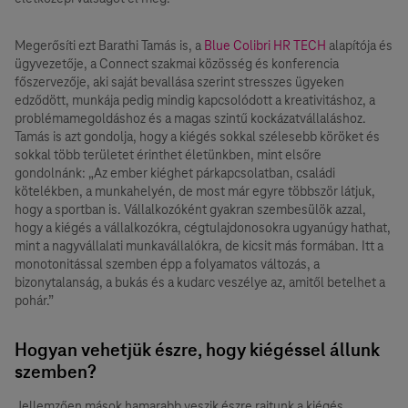
Megerősíti ezt Barathi Tamás is, a
Blue Colibri HR TECH
alapítója és
ügyvezetője, a Connect szakmai közösség és konferencia
főszervezője, aki saját bevallása szerint stresszes ügyeken
edződött, munkája pedig mindig kapcsolódott a kreativitáshoz, a
problémamegoldáshoz és a magas szintű kockázatvállaláshoz.
Tamás is azt gondolja, hogy a kiégés sokkal szélesebb köröket és
sokkal több területet érinthet életünkben, mint elsőre
gondolnánk: „Az ember kiéghet párkapcsolatban, családi
kötelékben, a munkahelyén, de most már egyre többször látjuk,
hogy a sportban is. Vállalkozóként gyakran szembesülök azzal,
hogy a kiégés a vállalkozókra, cégtulajdonosokra ugyanúgy hathat,
mint a nagyvállalati munkavállalókra, de kicsit más formában. Itt a
monotonitással szemben épp a folyamatos változás, a
bizonytalanság, a bukás és a kudarc veszélye az, amitől betelhet a
pohár.”
Hogyan vehetjük észre, hogy kiégéssel állunk
szemben?
Jellemzően mások hamarabb veszik észre rajtunk a kiégés