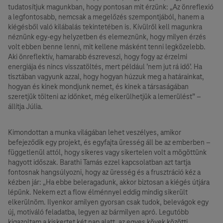
tudatosítjuk magunkban, hogy pontosan mit érzünk: „Az önreflexió
a legfontosabb, nemcsak a megelőzés szempontjából, hanem a
kiégésből való kilábalás tekintetében is. Kívülről kell magunkra
néznünk egy-egy helyzetben és elemeznünk, hogy milyen érzés
volt ebben benne lenni, mit kellene másként tenni legközelebb.
Aki önreflektív, hamarabb észreveszi, hogy fogy az érzelmi
energiája és nincs visszatöltés, mert például ’nem jut rá idő’. Ha
tisztában vagyunk azzal, hogy hogyan húzzuk meg a határainkat,
hogyan és kinek mondjunk nemet, és kinek a társaságában
szeretjük tölteni az időnket, még elkerülhetjük a lemerülést” –
állítja Júlia.
Kimondottan a munka világában lehet veszélyes, amikor
befejeződik egy projekt, és egyfajta üresség áll be az emberben –
függetlenül attól, hogy sikeres vagy sikertelen volt a mögöttünk
hagyott időszak. Barathi Tamás ezzel kapcsolatban azt tartja
fontosnak hangsúlyozni, hogy az üresség és a frusztráció kéz a
kézben jár: „Ha ebbe beleragadunk, akkor biztosan a kiégés útjára
lépünk. Nekem ezt a flow élménnyel eddig mindig sikerült
elkerülnöm. Ilyenkor amilyen gyorsan csak tudok, belevágok egy
új, motiváló feladatba, legyen az bármilyen apró. Legutóbb
kigazoltam a kiskertet két nap alatt, az egyes kövek közötti