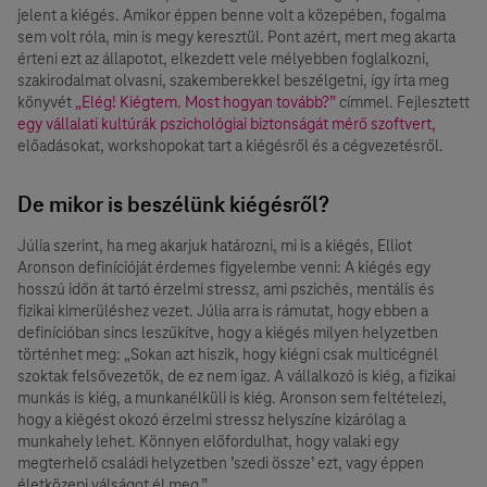
jelent a kiégés. Amikor éppen benne volt a közepében, fogalma
sem volt róla, min is megy keresztül. Pont azért, mert meg akarta
érteni ezt az állapotot, elkezdett vele mélyebben foglalkozni,
szakirodalmat olvasni, szakemberekkel beszélgetni, így írta meg
könyvét
„Elég! Kiégtem. Most hogyan tovább?”
címmel. Fejlesztett
egy vállalati kultúrák pszichológiai biztonságát mérő szoftvert,
előadásokat, workshopokat tart a kiégésről és a cégvezetésről.
De mikor is beszélünk kiégésről?
Júlia szerint, ha meg akarjuk határozni, mi is a kiégés, Elliot
Aronson definícióját érdemes figyelembe venni: A kiégés egy
hosszú időn át tartó érzelmi stressz, ami pszichés, mentális és
fizikai kimerüléshez vezet. Júlia arra is rámutat, hogy ebben a
definícióban sincs leszűkítve, hogy a kiégés milyen helyzetben
történhet meg: „Sokan azt hiszik, hogy kiégni csak multicégnél
szoktak felsővezetők, de ez nem igaz. A vállalkozó is kiég, a fizikai
munkás is kiég, a munkanélküli is kiég. Aronson sem feltételezi,
hogy a kiégést okozó érzelmi stressz helyszíne kizárólag a
munkahely lehet. Könnyen előfordulhat, hogy valaki egy
megterhelő családi helyzetben ’szedi össze’ ezt, vagy éppen
életközepi válságot él meg.”