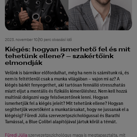
2023. november 10.
10 perc olvasási idő
Kiégés: hogyan ismerhető fel és mit
tehetünk ellene? – szakértőink
elmondják
Velünk is bármikor előfordulhat, még ha nem is számítunk rá, és
nem is feltétlenül csak a munka világában – vajon mi az? A
kiégés bárkit fenyegethet, aki tartósan fennálló stresszhatás
miatt eljut a mentális és fizikális kimerüléshez. Nem kell hozzá
multinál dolgozni vagy felsővezetőnek lenni. Hogyan
ismerhetjük fel a kiégés jeleit? Mit tehetünk ellene? Hogyan
segíthetjük vezetőként a munkatársakat, hogy ne jussanak el a
kiégésig? Füredi Júlia szervezetpszichológussal és Barathi
Tamással, a Blue Colibri alapítójával jártuk körül a témát.
Füredi Júlia
szervezetpszichológus maga is megtapasztalta, mit