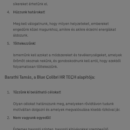
sikereket érhetünk el.
Húzzunk határokat!
Meg kell válogatnunk, hogy milyen helyzeteket, embereket
engedünk közel magunkhoz, amikre és akikre érzelmi energiákat
áldozunk.
T
öltekezzünk!
Ismernünk kell azokat a módszereket és tevékenységeket, amelyek
örömöt okoznak nekünk, és gondoskodnunk kell arról, hogy ezekből
folyamatosan töltekezzünk.
Barathi Tamás, a Blue Colibri HR TECH alapítója:
Tűzzünk ki belátható célokat!
Olyan célokat határozzunk meg, amelyeken rövidtávon tudunk
motiváltan dolgozni és amelyek megvalósulása kisebb rizikóval jár.
Nem vagyunk egyedül!
Érdemes hasonló szinten, hasonló kihívásokkal szembesülő