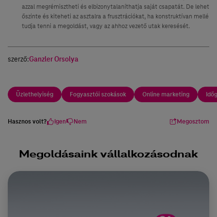
azzal megrémisztheti és elbizonytalaníthatja saját csapatát. De lehet
őszinte és kiteheti az asztalra a frusztrációkat, ha konstruktívan mellé
tudja tenni a megoldást, vagy az ahhoz vezető utak keresését.
szerző:
Ganzler Orsolya
Üzlethelyiség
Fogyasztói szokások
Online marketing
Idő
Hasznos volt?
Igen
Nem
Megosztom
Megoldásaink vállalkozásodnak