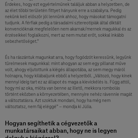
Érdekes, hogy ezt egyértelműnek találjuk abban a helyzetben, de
az élet többi területén fittyet hányunk erre a szabályra. Pedig
nekünk kell először jól lennünk ahhoz, hogy másokat támogatni
tudjunk. A férfiak pedig a társadalmi sztereotípiák által diktált
konvencióknak megfelelően nem akarnak/mernek magukkal és az
érzéseikkel foglalkozni, mert az nem mutat erőt, sokkal inkább
sebezhetőséget.”
És ha rászántuk magunkat arra, hogy fogódzót keressünk, legyünk
türelmesek magunkkal: mint ahogyan az sem egy pillanat műve
volt, ahogy eljutottunk a kiégés állapotába, az sem megy máról
holnapra, hogy kilábaljunk ebből a helyzetből. „Változó, hogy kinek
mennyi ideig tart ez az állapot és maga a kievickélés is. Függ attól,
hogy mi az oka, mióta van benne az illető, mekkora rombolás
történt eközben a környezetében, mennyire nehéz rávennie magát
a változtatásra. Azt szoktuk mondani, hogy ha még nem
változtatsz, nem fáj eléggé” – mondja ki Júlia.
Hogyan segíthetik a cégvezetők a
munkatársaikat abban, hogy ne is legyen
dolguk a kiégéssel?