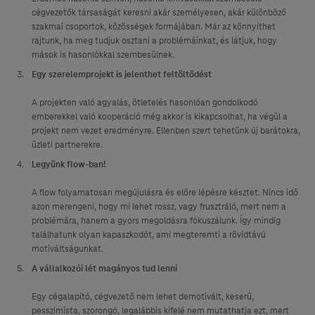
cégvezetők társaságát keresni akár személyesen, akár különböző
szakmai csoportok, közösségek formájában. Már az könnyíthet
rajtunk, ha meg tudjuk osztani a problémáinkat, és látjuk, hogy
mások is hasonlókkal szembesülnek.
Egy szerelemprojekt is jelenthet feltöltődést
A projekten való agyalás, ötletelés hasonlóan gondolkodó
emberekkel való kooperáció még akkor is kikapcsolhat, ha végül a
projekt nem vezet eredményre. Ellenben szert tehetünk új barátokra,
üzleti partnerekre.
Legyünk flow-ban!
A flow folyamatosan megújulásra és előre lépésre késztet. Nincs idő
azon merengeni, hogy mi lehet rossz, vagy frusztráló, mert nem a
problémára, hanem a gyors megoldásra fókuszálunk. Így mindig
találhatunk olyan kapaszkodót, ami megteremti a rövidtávú
motiváltságunkat.
A vállalkozói lét magányos tud lenni
Egy cégalapító, cégvezető nem lehet demotivált, keserű,
pesszimista, szorongó, legalábbis kifelé nem mutathatja ezt, mert