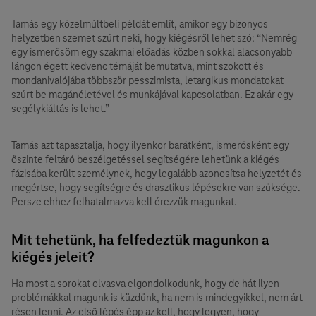
Tamás egy közelmúltbeli példát említ, amikor egy bizonyos
helyzetben szemet szúrt neki, hogy kiégésről lehet szó: “Nemrég
egy ismerősöm egy szakmai előadás közben sokkal alacsonyabb
lángon égett kedvenc témáját bemutatva, mint szokott és
mondanivalójába többször pesszimista, letargikus mondatokat
szúrt be magánéletével és munkájával kapcsolatban. Ez akár egy
segélykiáltás is lehet.”
Tamás azt tapasztalja, hogy ilyenkor barátként, ismerősként egy
őszinte feltáró beszélgetéssel segítségére lehetünk a kiégés
fázisába került személynek, hogy legalább azonosítsa helyzetét és
megértse, hogy segítségre és drasztikus lépésekre van szüksége.
Persze ehhez felhatalmazva kell érezzük magunkat.
Mit tehetünk, ha felfedeztük magunkon a
kiégés jeleit?
Ha most a sorokat olvasva elgondolkodunk, hogy de hát ilyen
problémákkal magunk is küzdünk, ha nem is mindegyikkel, nem árt
résen lenni. Az első lépés épp az kell, hogy legyen, hogy