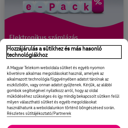
Elektronikus számlázás
kedvezménnyel
Hozzájárulás a sütikhez és más hasonló
Az elektronikus számlázás nemcsak jövőbe mutató és
technológiákhoz
korszerű megoldás, de az e.Pack kedvezménnyel a havi
számlád is alacsonyabb lesz.
A Magyar Telekom weboldala sütiket és egyéb nyomon
követésre alkalmas megoldásokat használ, amelyek az
alkalmazott technológia függvényében adatot tárolnak az
eszközödön, vagy onnan adatot gyűjtenek. Kérjük, az alábbi
gombok segítségével nyilatkozz arról, hogy az oldal
Legyél a Hello Biznisz közösség tagja!
működéséhez szükséges és így mindig bekapcsolt sütiken felül
milyen választható sütiket és egyéb megoldásokat
REGISZTRÁLOK/BELÉPEK
használhatunk a weboldalunkon történő böngészésed során.
Részletes sütitájékoztató/Partnerek