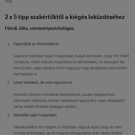
cég.”
2 x 5 tipp szakértőktől a kiégés leküzdéséhez
Füredi Júlia, szervezetpszichológus:
Figyeljünk az önreflexióra!
Legyünk tisztában saját magunkkal, tudjuk pontosan, hogy mit miért
csinálunk, miért hozunk meg bizonyos döntéseket, mi bosszant fel
bennünket, vagy például mikor hagyjuk, hogy átverjenek bennünket
harmadszor is.
Lehet mindent, de nem egyszerre!
Michelle Obama mondását bekeretezve, csupa nagybetűvel,
háromszor aláhúzva minden vállalkozói igazolvány vagy cégalapító
okirat mellé kötelező jelleggel adnám.
Kíméljük saját magunkat!
Vállalkozóként én magam is tisztában vagyok azzal, hogy ez nem
mindig lehetséges, de önmagunk kizsigerelése árán kétes értékű