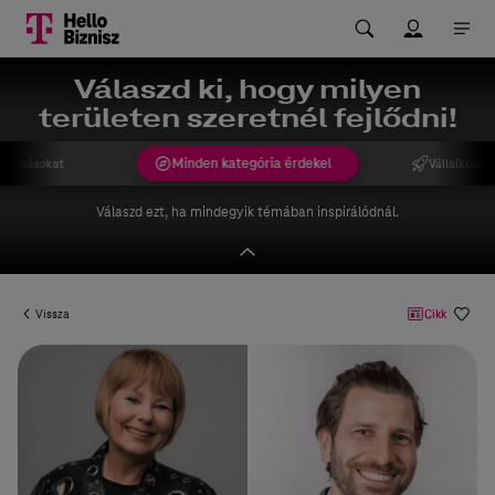
Válaszd ki, hogy milyen
területen szeretnél fejlődni!
Minden kategória érdekel
ek másokat
Vállalkozást
Válaszd ezt, ha mindegyik témában inspirálódnál.
Vissza
Cikk