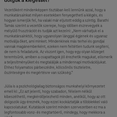
Vezetőként mindenképpen tisztában kell lennünk azzal, hogy a
munkatársainkat milyen esetekben fenyegetheti a kiégés, és
hogyan ismerjük fel, ha valaki már eljutott eddig a szintig. Barathi
Tamás szerint a vezetők szerepe, hogy időben észrevegyék a
mélyülő frusztrációt és tudják azt kezelni: „Nem várhatjuk el a
munkatársainktól, hogy ugyanolyan lánggal égjenek és ugyanaz
motiválja őket, ami minket. Mindenkinek más terhei és gondjai
vannak magánemberként, ezeken nem feltétlen tudunk segíteni,
de nem is feladatunk. Az viszont igen, hogy egy olyan közeget
teremtsünk, amiben a csapattagok jól érezhetik magukat, elismerik
a teljesítményüket és megtalálják a mindennapi motivációjukat.
Ehhez folyamatos párbeszédre, kölcsönös tiszteletre,
őszinteségre és megértésre van szükség.”
Júlia is a pszichológiailag biztonságos munkahelyi környezetet
emeli ki: „Ez azt jelenti, hogy szabadon, félelem nélkül
kibeszélhető, megkérdőjelezhető minden, anélkül, hogy az ott
dolgozók úgy éreznék, hogy ezzel kockáztatják a többiekkel való
kapcsolatukat. Kutatások szerint minden szervezetben ez ma a
legfontosabb vonz- és megtartóerő, mindegy, hogy mekkora a