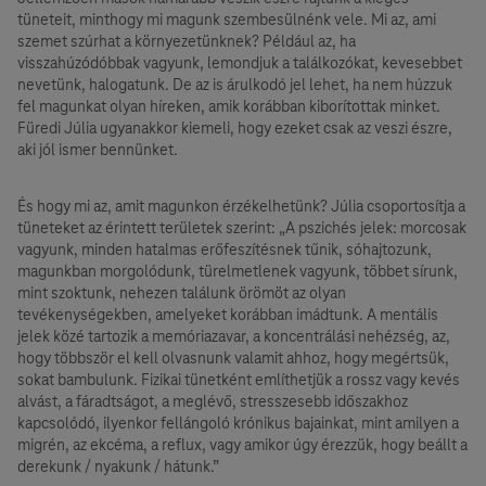
tüneteit, minthogy mi magunk szembesülnénk vele. Mi az, ami
szemet szúrhat a környezetünknek? Például az, ha
visszahúzódóbbak vagyunk, lemondjuk a találkozókat, kevesebbet
nevetünk, halogatunk. De az is árulkodó jel lehet, ha nem húzzuk
fel magunkat olyan híreken, amik korábban kiborítottak minket.
Füredi Júlia ugyanakkor kiemeli, hogy ezeket csak az veszi észre,
aki jól ismer bennünket.
És hogy mi az, amit magunkon érzékelhetünk? Júlia csoportosítja a
tüneteket az érintett területek szerint: „A pszichés jelek: morcosak
vagyunk, minden hatalmas erőfeszítésnek tűnik, sóhajtozunk,
magunkban morgolódunk, türelmetlenek vagyunk, többet sírunk,
mint szoktunk, nehezen találunk örömöt az olyan
tevékenységekben, amelyeket korábban imádtunk. A mentális
jelek közé tartozik a memóriazavar, a koncentrálási nehézség, az,
hogy többször el kell olvasnunk valamit ahhoz, hogy megértsük,
sokat bambulunk. Fizikai tünetként említhetjük a rossz vagy kevés
alvást, a fáradtságot, a meglévő, stresszesebb időszakhoz
kapcsolódó, ilyenkor fellángoló krónikus bajainkat, mint amilyen a
migrén, az ekcéma, a reflux, vagy amikor úgy érezzük, hogy beállt a
derekunk / nyakunk / hátunk.”