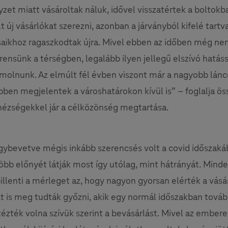
yzet miatt vásároltak náluk, idővel visszatértek a boltokba
t új vásárlókat szerezni, azonban a járványból kifelé tartv
saikhoz ragaszkodtak újra. Mivel ebben az időben még ne
rensünk a térségben, legalább ilyen jellegű elszívó hatás
ámolnunk. Az elmúlt fél évben viszont már a nagyobb lánc
bben megjelentek a városhatárokon kívül is” – foglalja öss
ézségekkel jár a célközönség megtartása.
ybevetve mégis inkább szerencsés volt a covid időszak
 több előnyét látják most így utólag, mint hátrányát. Min
billenti a mérleget az, hogy nagyon gyorsan elérték a vásár
 is meg tudták győzni, akik egy normál időszakban tovább
tézték volna szívük szerint a bevásárlást. Mivel az embere