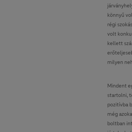
járványhel
könnyű vol
régi szoká
volt konku
kellett sz
erőteljese
milyen neh
Mindent eg
startolni,
pozitívba 
még azokat
boltban in