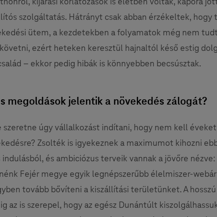
tthonról, kijárási korlátozások is életben voltak, kapóra jöt
lítós szolgáltatás. Hátrányt csak abban érzékeltek, hogy 
vekedési ütem, a kezdetekben a folyamatok még nem tudt
ekövetni, ezért heteken keresztül hajnaltól késő estig dol
 család – ekkor pedig hibák is könnyebben becsúsztak.
lis megoldások jelentik a növekedés zálogát?
e szeretne úgy vállalkozást indítani, hogy nem kell éveket
kedésre? Zsolték is igyekeznek a maximumot kihozni ebb
 indulásból, és ambiciózus terveik vannak a jövőre nézve
tnénk Fejér megye egyik legnépszerűbb élelmiszer-webá
gyben tovább bővíteni a kiszállítási területünket. A hossz
ig az is szerepel, hogy az egész Dunántúlt kiszolgálhassuk