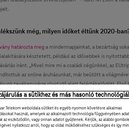
ait.
lékszünk még, milyen időket éltünk 2020-ban
rvány határozta meg
a mindennapjainkat, a bezártság soka
ialakítására késztetett, például az idősebbek is nyitottab
ásárlás iránt. „Mivel mire mi a családi cégünkkel, az EUtri
lindítottuk az online áruházunkat, már beütött a világmére
zásunk tevékenysége rövid idő alatt felértékelődött. Első
ei falvak lakóit céloztuk meg a szolgáltatásunkkal” – mon
ájárulás a sütikhez és más hasonló technológiá
 sorolja, ki mindenkinek jelent kiváló lehetőséget a
ar Telekom weboldala sütiket és egyéb nyomon követésre alkalmas
tem.hu-n keresztül bevásárolni.
ásokat használ, amelyek az alkalmazott technológia függvényében ada
ak az eszközödön, vagy onnan adatot gyűjtenek. Kérjük, az alábbi gombo
égével nyilatkozz arról, hogy az oldal működéséhez szükséges és így min