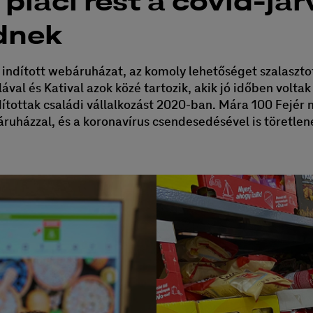
piaci rést a covid-jár
dnek
ndított webáruházat, az komoly lehetőséget szalasztott 
lával és Katival azok közé tartozik, akik jó időben volta
tottak családi vállalkozást 2020-ban. Mára 100 Fejér m
uházzal, és a koronavírus csendesedésével is töretlen