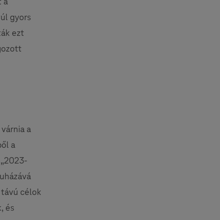
t a
túl gyors
ák ezt
gozott
 várnia a
ől a
: „2023-
ruházává
ú távú célok
, és