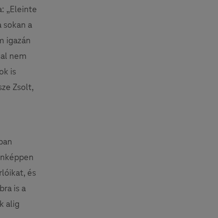
: „Eleinte
a sokan a
m igazán
sal nem
ok is
ze Zsolt,
ában
denképpen
lóikat, és
ra is a
k alig