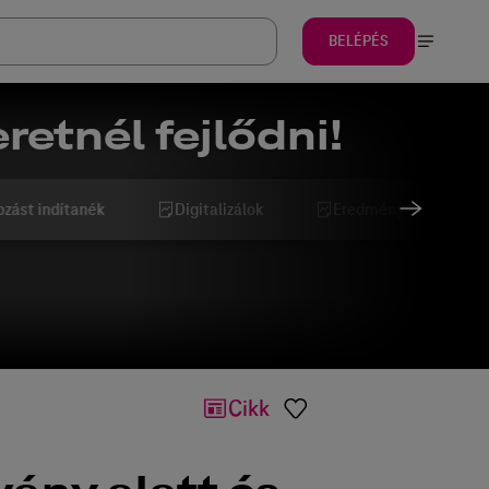
BELÉPÉS
retnél fejlődni!
ozást indítanék
Digitalizálok
Eredményesebb szeret
Cikk