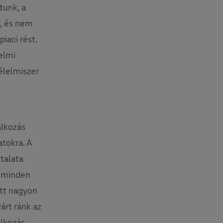
tunk, a
, és nem
iaci rést.
elmi
 élelmiszer
alkozás
atokra. A
talata
i minden
ött nagyon
árt ránk az
alkozás