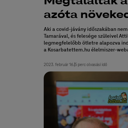
Megtalálták a 
azóta növeke
Aki a covid-jávány időszakában nem i
Tamarával, és felesége szüleivel Atti
legmegfelelőbb ötletre alapozva indí
a Kosarbatettem.hu élelmiszer-webár
2023. február 16.
5 perc olvasási idő