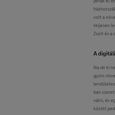
jártak el o
házhozszál
volt a nö
teljesen l
Zsolt és a
A digitá
Na de ki n
gyors növe
lendületes
ban szere
válni, és e
között ped