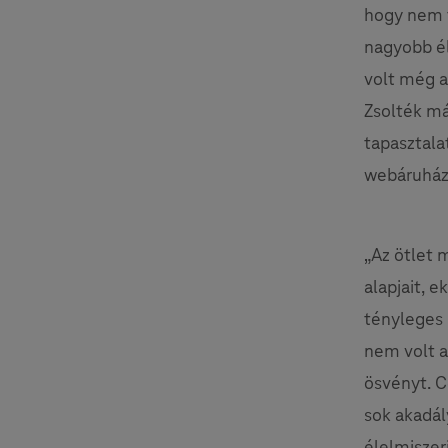
hogy nem t
nagyobb él
volt még a 
Zsolték má
tapasztalat
webáruháza
„Az ötlet 
alapjait, e
tényleges 
nem volt a
ösvényt. C
sok akadál
élelmiszer