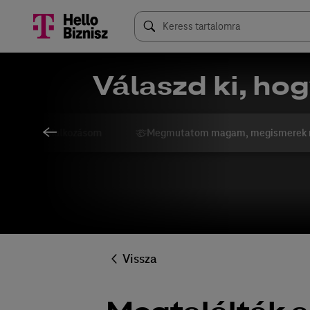
Válaszd ki, hog
ngolom a vállalkozásom
Megmutatom magam, megismerek 
Vissza