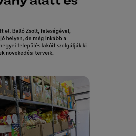
vány alatt és
el. Balló Zsolt, feleségével,
k jó helyen, de még inkább a
egyei település lakóit szolgálják ki
ek növekedési terveik.