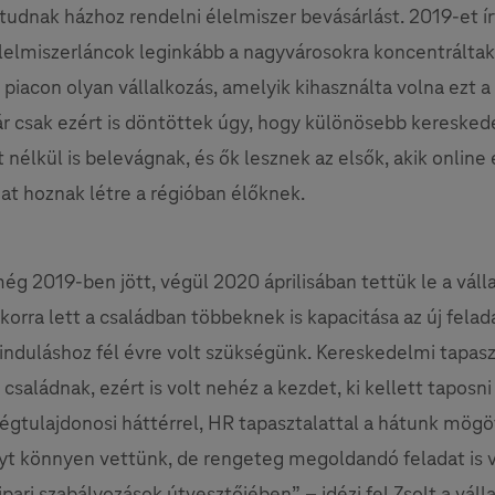
udnak házhoz rendelni élelmiszer bevásárlást. 2019-et ír
elmiszerláncok leginkább a nagyvárosokra koncentráltak
piacon olyan vállalkozás, amelyik kihasználta volna ezt a p
r csak ezért is döntöttek úgy, hogy különösebb keresked
 nélkül is belevágnak, és ők lesznek az elsők, akik online
t hoznak létre a régióban élőknek.
még 2019-ben jött, végül 2020 áprilisában tettük le a váll
kkorra lett a családban többeknek is kapacitása az új felad
induláshoz fél évre volt szükségünk. Kereskedelmi tapasz
 családnak, ezért is volt nehéz a kezdet, ki kellett taposn
égtulajdonosi háttérrel, HR tapasztalattal a hátunk mög
yt könnyen vettünk, de rengeteg megoldandó feladat is v
ipari szabályozások útvesztőjében” – idézi fel Zsolt a váll