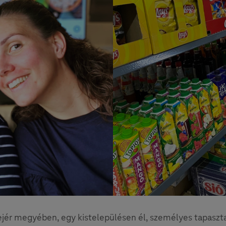
ejér megyében, egy kistelepülésen él, személyes tapaszta