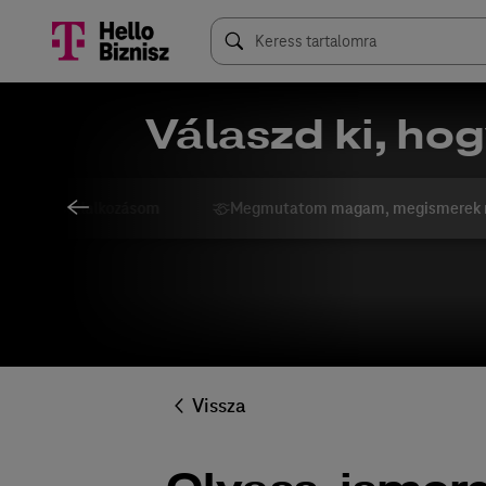
Válaszd ki, hog
ngolom a vállalkozásom
Megmutatom magam, megismerek 
Vissza