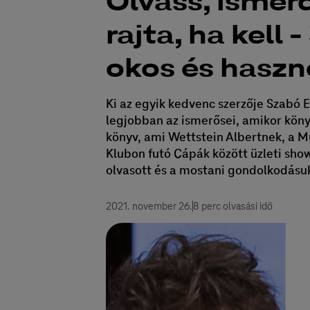
Olvass, ismerd
rajta, ha kell 
okos és haszn
Ki az egyik kedvenc szerzője Szabó 
legjobban az ismerősei, amikor köny
könyv, ami Wettstein Albertnek, a M
Klubon futó Cápák között üzleti sho
olvasott és a mostani gondolkodásu
2021. november 26.
8 perc olvasási idő