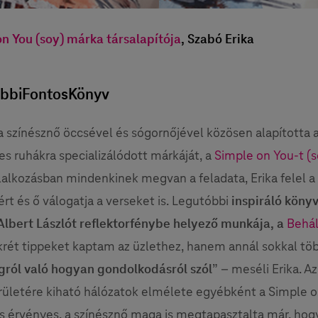
n You (soy) márka társalapítója
, Szabó Erika
bbiFontosKönyv
a színésznő öccsével és sógornőjével közösen alapította 
es ruhákra specializálódott márkáját, a
Simple on You-t (s
llalkozásban mindenkinek megvan a feladata, Erika felel a
rt és ő válogatja a verseket is. Legutóbbi
inspiráló kön
lbert Lászlót reflektorfénybe helyező munkája, a
Behá
ét tippeket kaptam az üzlethez, hanem annál sokkal töb
gról való hogyan gondolkodásról szól
” – meséli Erika. A
ületére kiható hálózatok elmélete egyébként a Simple 
s érvényes, a színésznő maga is megtapasztalta már, hogy