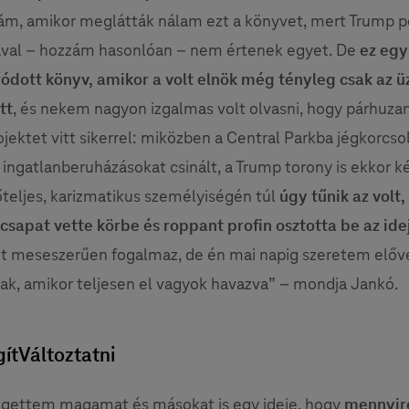
rám, amikor meglátták nálam ezt a könyvet, mert Trump po
ával – hozzám hasonlóan – nem értenek egyet. De
ez egy
ódott könyv, amikor a volt elnök még tényleg csak az üz
tt
, és nekem nagyon izgalmas volt olvasni, hogy párhuz
jektet vitt sikerrel: miközben a Central Parkba jégkorcso
 ingatlanberuházásokat csinált, a Trump torony is ekkor ké
rőteljes, karizmatikus személyiségén túl
úgy tűnik az volt
csapat vette körbe és roppant profin osztotta be az ide
it meseszerűen fogalmaz, de én mai napig szeretem előv
nak, amikor teljesen el vagyok havazva” – mondja Jankó.
tVáltoztatni
lgettem magamat és másokat is egy ideje, hogy
mennyire