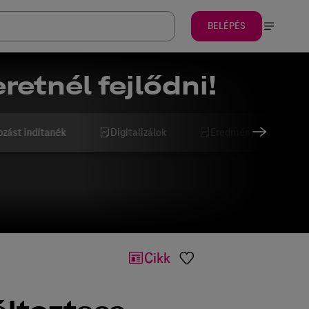
BELÉPÉS
retnél fejlődni!
ozást indítanék
Digitalizálok
Eredményesebb szeret
Cikk