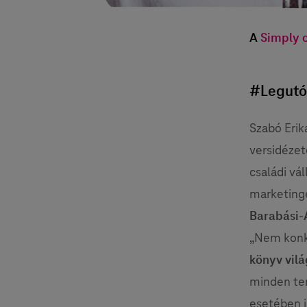
A
Simply o
#Legutó
Szabó Erik
versidézet
családi vá
marketingé
Barabási-A
„Nem konkr
könyv vilá
minden ter
esetében i