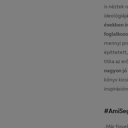
is néztek 
ideológiáj
években ír
foglalkozo
mennyi pro
építtetett,
titka az e
nagyon jó 
könyv kics
inspiráció
#AmiSegí
„Már figye