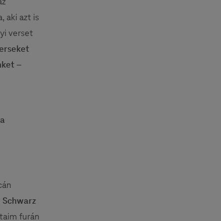
az
 aki azt is
yi verset
erseket
nket –
ja
cán
 Schwarz
átaim furán