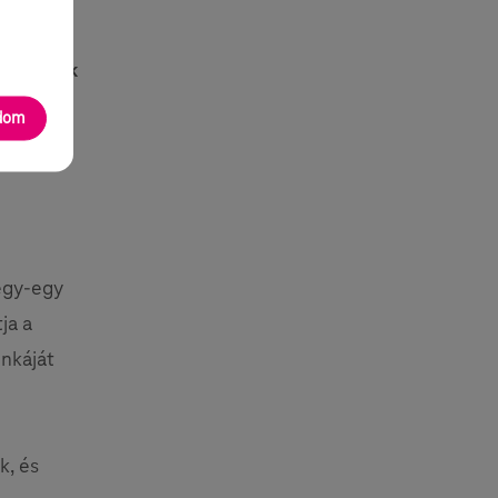
színház
 mesélünk
adom
 egy-egy
ja a
unkáját
k, és