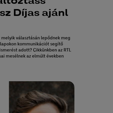
áltoztass
ész Díjas ajánl
ak melyik választásán lepődnek meg
i alapokon kommunikációt segítő
lismerést adott? Cikkünkben az RTL
asai mesélnek az elmúlt években