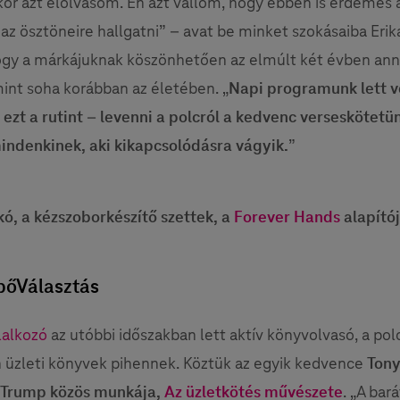
kkor azt elolvasom. Én azt vallom, hogy ebben is érdemes 
z ösztöneire hallgatni” – avat be minket szokásaiba Erika,
hogy a márkájuknak köszönhetően az elmúlt két évben ann
mint soha korábban az életében. „
Napi programunk lett v
s ezt a rutint – levenni a polcról a kedvenc verseskötetü
indenkinek, aki kikapcsolódásra vágyik.
”
kó, a kézszoborkészítő szettek, a
Forever Hands
alapító
őVálasztás
llalkozó
az utóbbi időszakban lett aktív könyvolvasó, a pol
 üzleti könyvek pihennek. Köztük az egyik kedvence
Tony
 Trump közös munkája,
Az üzletkötés művészete
. „A bar