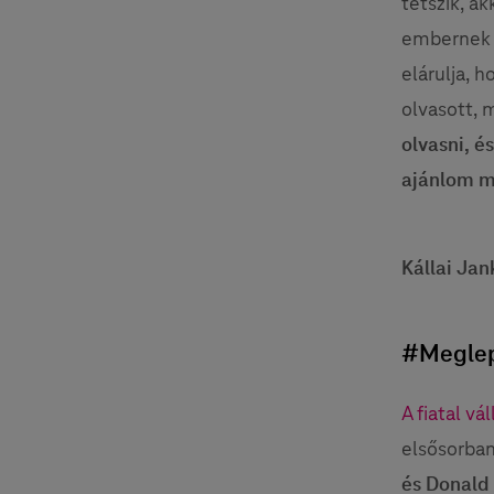
tetszik, a
embernek a
elárulja, 
olvasott, 
olvasni, é
ajánlom m
Kállai Jan
#Meglep
A fiatal vá
elsősorban
és Donald