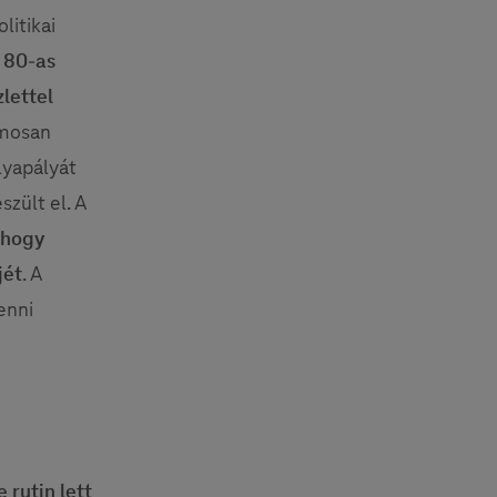
litikai
 80-as
lettel
amosan
lyapályát
szült el. A
, hogy
jét
. A
enni
 rutin lett