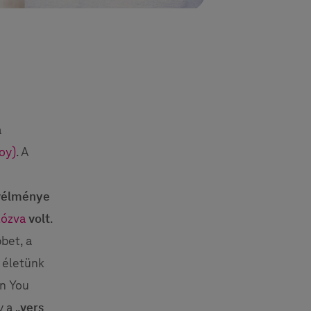
a
oy)
. A
yvélménye
lózva
volt
.
bet, a
z életünk
on You
 a „
vers