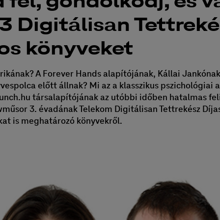
 fel, gondolkodj, és v
- 3 Digitálisan Tettrek
os könyveket
Erikának? A Forever Hands alapítójának, Kállai Jankón
vespolca előtt állnak? Mi az a klasszikus pszichológia
unch.hu társalapítójának az utóbbi időben hatalmas fe
wműsor 3. évadának Telekom Digitálisan Tettrekész Díj
kat is meghatározó könyvekről.