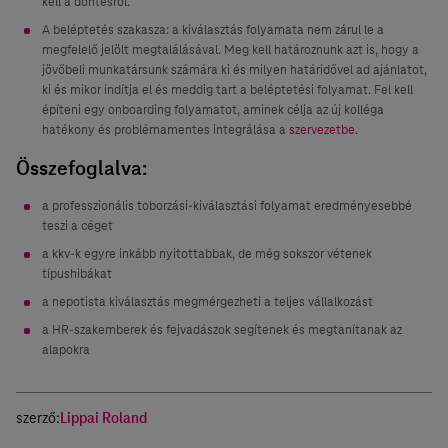
kell a döntésről.
A beléptetés szakasza: a kiválasztás folyamata nem zárul le a
megfelelő jelölt megtalálásával. Meg kell határoznunk azt is, hogy a
jövőbeli munkatársunk számára ki és milyen határidővel ad ajánlatot,
ki és mikor indítja el és meddig tart a beléptetési folyamat. Fel kell
építeni egy onboarding folyamatot, aminek célja az új kolléga
hatékony és problémamentes integrálása a
szervezetbe
.
Összefoglalva:
a professzionális toborzási-kiválasztási folyamat eredményesebbé
teszi a céget
a kkv-k egyre inkább nyitottabbak, de még sokszor vétenek
típushibákat
a nepotista kiválasztás megmérgezheti a teljes vállalkozást
a HR-szakemberek és fejvadászok segítenek és megtanítanak az
alapokra
szerző:
Lippai Roland