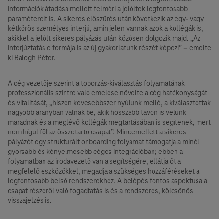
információk átadása mellett felméri a jelöltek legfontosabb
paramétereit is. A sikeres előszűrés után következik az egy- vagy
kétkörös személyes interjú, amin jelen vannak azok a kollégák is,
akikkel a jelölt sikeres pályázás után közösen dolgozik majd. „Az
interjúztatás e formája is az új gyakorlatunk részét képezi” – emelte
ki Balogh Péter.
A cég vezetője szerint a toborzás-kiválasztás folyamatának
professzionális szintre való emelése növelte a cég hatékonyságát
és vitalitását, „hiszen kevesebbszer nyúlunk mellé, a kiválasztottak
nagyobb arányban válnak be, akik hosszabb távon is velünk
maradnak és a meglévő kollégák megtartásában is segítenek, mert
nem hígul föl az összetartó csapat”. Mindemellett a sikeres
pályázót egy strukturált onboarding folyamat támogatja a minél
gyorsabb és kényelmesebb céges integrációban; ebben a
folyamatban az irodavezető van a segítségére, ellátja őt a
megfelelő eszközökkel, megadja a szükséges hozzáféréseket a
legfontosabb belső rendszerekhez. A belépés fontos aspektusa a
csapat részéről való fogadtatás is és a rendszeres, kölcsönös
visszajelzés is.