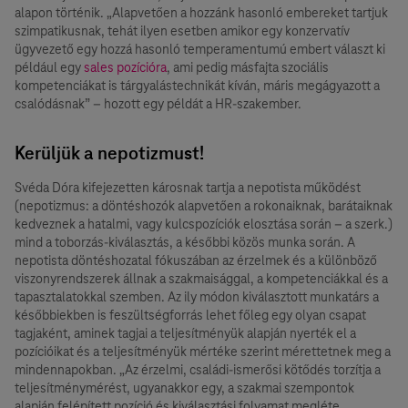
alapon történik. „Alapvetően a hozzánk hasonló embereket tartjuk
szimpatikusnak, tehát ilyen esetben amikor egy konzervatív
ügyvezető egy hozzá hasonló temperamentumú embert választ ki
például egy
sales pozícióra
, ami pedig másfajta szociális
kompetenciákat is tárgyalástechnikát kíván, máris megágyazott a
csalódásnak” – hozott egy példát a HR-szakember.
Kerüljük a nepotizmust!
Svéda Dóra kifejezetten károsnak tartja a nepotista működést
(nepotizmus: a döntéshozók alapvetően a rokonaiknak, barátaiknak
kedveznek a hatalmi, vagy kulcspozíciók elosztása során – a szerk.)
mind a toborzás-kiválasztás, a későbbi közös munka során. A
nepotista döntéshozatal fókuszában az érzelmek és a különböző
viszonyrendszerek állnak a szakmaisággal, a kompetenciákkal és a
tapasztalatokkal szemben. Az ily módon kiválasztott munkatárs a
későbbiekben is feszültségforrás lehet főleg egy olyan csapat
tagjaként, aminek tagjai a teljesítményük alapján nyerték el a
pozícióikat és a teljesítményük mértéke szerint mérettetnek meg a
mindennapokban. „Az érzelmi, családi-ismerősi kötődés torzítja a
teljesítménymérést, ugyanakkor egy, a szakmai szempontok
alapján felépített pozíció és kiválasztási folyamat megléte