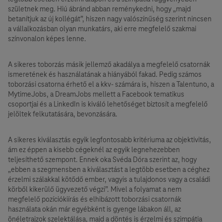
születnek meg. Hiú ábránd abban reménykedni, hogy „majd
betanítjuk az új kollégát”, hiszen nagy valószínűség szerint nincsen
a vállalkozásban olyan munkatárs, aki erre megfelelő szakmai
színvonalon képes lenne.
A sikeres toborzás másik jellemző akadálya a megfelelő csatornák
ismeretének és használatának a hiányából fakad. Pedig számos
toborzási csatorna érhető el a kkv- számára is, hiszen a Talentuno, a
MytimeJobs, a DreamJobs mellett a Facebook tematikus
csoportjai és a LinkedIn is kiváló lehetőséget biztosít a megfelelő
jelöltek felkutatására, bevonzására.
A sikeres kiválasztás egyik legfontosabb kritériuma az objektivitás,
ám ez éppen a kisebb cégeknél az egyik legnehezebben
teljesíthető szempont. Ennek oka Svéda Dóra szerint az, hogy
„ebben a szegmensben a kiválasztást a legtöbb esetben a céghez
érzelmi szálakkal kötődő ember, vagyis a tulajdonos vagy a családi
körből kikerülő ügyvezető végzi”. Mivel a folyamat a nem
megfelelő pozíciókiírás és elhibázott toborzási csatornák
használata okán már egyébként is gyenge lábakon áll, az
önéletrajzok szelektálása, majd a döntés is érzelmi és szimpátia