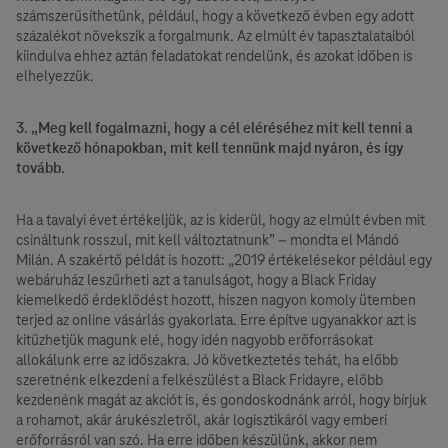
számszerűsíthetünk, például, hogy a következő évben egy adott
százalékot növekszik a forgalmunk. Az elmúlt év tapasztalataiból
kiindulva ehhez aztán feladatokat rendelünk, és azokat időben is
elhelyezzük.
3. „Meg kell fogalmazni, hogy a cél eléréséhez mit kell tenni a
következő hónapokban, mit kell tennünk majd nyáron, és így
tovább.
Ha a tavalyi évet értékeljük, az is kiderül, hogy az elmúlt évben mit
csináltunk rosszul, mit kell változtatnunk” – mondta el Mándó
Milán. A szakértő példát is hozott: „2019 értékelésekor például egy
webáruház leszűrheti azt a tanulságot, hogy a Black Friday
kiemelkedő érdeklődést hozott, hiszen nagyon komoly ütemben
terjed az online vásárlás gyakorlata. Erre építve ugyanakkor azt is
kitűzhetjük magunk elé, hogy idén nagyobb erőforrásokat
allokálunk erre az időszakra. Jó következtetés tehát, ha előbb
szeretnénk elkezdeni a felkészülést a Black Fridayre, előbb
kezdenénk magát az akciót is, és gondoskodnánk arról, hogy bírjuk
a rohamot, akár árukészletről, akár logisztikáról vagy emberi
erőforrásról van szó. Ha erre időben készülünk, akkor nem