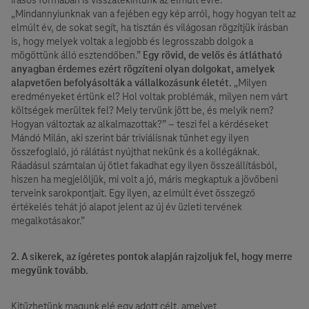
„Mindannyiunknak van a fejében egy kép arról, hogy hogyan telt az
elmúlt év, de sokat segít, ha tisztán és világosan rögzítjük írásban
is, hogy melyek voltak a legjobb és legrosszabb dolgok a
mögöttünk álló esztendőben.”
Egy rövid, de velős és átlátható
anyagban érdemes ezért rögzíteni olyan dolgokat, amelyek
alapvetően befolyásolták a vállalkozásunk életét.
„Milyen
eredményeket értünk el? Hol voltak problémák, milyen nem várt
költségek merültek fel? Mely tervünk jött be, és melyik nem?
Hogyan változtak az alkalmazottak?” – teszi fel a kérdéseket
Mándó Milán, aki szerint bár triviálisnak tűnhet egy ilyen
összefoglaló, jó rálátást nyújthat nekünk és a kollégáknak.
Ráadásul számtalan új ötlet fakadhat egy ilyen összeállításból,
hiszen ha megjelöljük, mi volt a jó, máris megkaptuk a jövőbeni
terveink sarokpontjait. Egy ilyen, az elmúlt évet összegző
értékelés tehát jó alapot jelent az új év üzleti tervének
megalkotásakor.”
2. A sikerek, az ígéretes pontok alapján rajzoljuk fel, hogy merre
megyünk tovább.
Kitűzhetünk magunk elé egy adott célt, amelyet