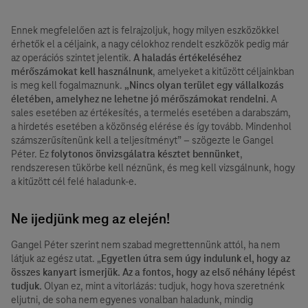
Ennek megfelelően azt is felrajzoljuk, hogy milyen eszközökkel
érhetők el a céljaink, a nagy célokhoz rendelt eszközök pedig már
az operációs szintet jelentik.
A haladás értékeléséhez
mérőszámokat kell használnunk
, amelyeket a kitűzött céljainkban
is meg kell fogalmaznunk.
„Nincs olyan terület egy vállalkozás
életében, amelyhez ne lehetne jó mérőszámokat rendelni.
A
sales esetében az értékesítés, a termelés esetében a darabszám,
a hirdetés esetében a közönség elérése és így tovább. Mindenhol
számszerűsítenünk kell a teljesítményt” – szögezte le Gangel
Péter. Ez
folytonos önvizsgálatra késztet bennünket
,
rendszeresen tükörbe kell néznünk, és meg kell vizsgálnunk, hogy
a kitűzött cél felé haladunk-e.
Ne ijedjünk meg az elején!
Gangel Péter szerint nem szabad megrettennünk attól, ha nem
látjuk az egész utat. „
Egyetlen útra sem úgy indulunk el, hogy az
összes kanyart ismerjük. Az a fontos, hogy az első néhány lépést
tudjuk.
Olyan ez, mint a vitorlázás: tudjuk, hogy hova szeretnénk
eljutni, de soha nem egyenes vonalban haladunk, mindig