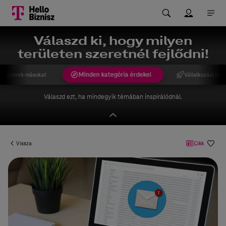
Válaszd ki, hogy milyen
területen szeretnél fejlődni!
Minden kategória érdekel
gismerek másokat
Vállalkozást indí
Válaszd ezt, ha mindegyik témában inspirálódnál.
Vissza
Cikk