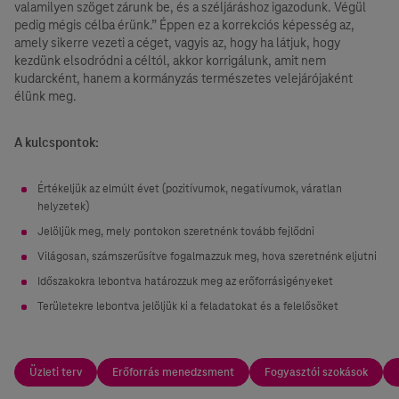
valamilyen szöget zárunk be, és a széljáráshoz igazodunk. Végül
pedig mégis célba érünk.” Éppen ez a korrekciós képesség az,
amely sikerre vezeti a céget, vagyis az, hogy ha látjuk, hogy
kezdünk elsodródni a céltól, akkor korrigálunk, amit nem
kudarcként, hanem a kormányzás természetes velejárójaként
élünk meg.
A kulcspontok:
Értékeljük az elmúlt évet (pozitívumok, negatívumok, váratlan
helyzetek)
Jelöljük meg, mely pontokon szeretnénk tovább fejlődni
Világosan, számszerűsítve fogalmazzuk meg, hova szeretnénk eljutni
Időszakokra lebontva határozzuk meg az erőforrásigényeket
Területekre lebontva jelöljük ki a feladatokat és a felelősöket
Üzleti terv
Erőforrás menedzsment
Fogyasztói szokások