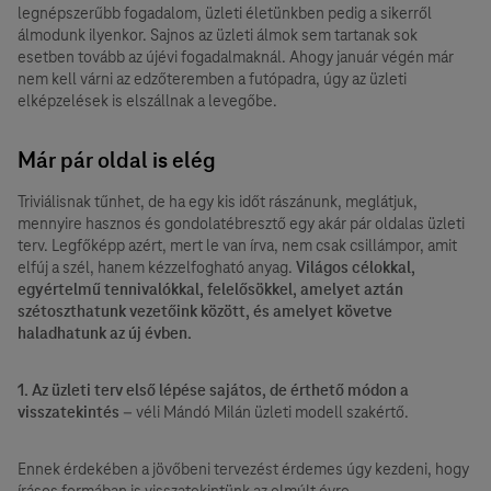
legnépszerűbb fogadalom, üzleti életünkben pedig a sikerről
álmodunk ilyenkor. Sajnos az üzleti álmok sem tartanak sok
esetben tovább az újévi fogadalmaknál. Ahogy január végén már
nem kell várni az edzőteremben a futópadra, úgy az üzleti
elképzelések is elszállnak a levegőbe.
Már pár oldal is elég
Triviálisnak tűnhet, de ha egy kis időt rászánunk, meglátjuk,
mennyire hasznos és gondolatébresztő egy akár pár oldalas üzleti
terv. Legfőképp azért, mert le van írva, nem csak csillámpor, amit
elfúj a szél, hanem kézzelfogható anyag.
Világos célokkal,
egyértelmű tennivalókkal, felelősökkel, amelyet aztán
szétoszthatunk vezetőink között, és amelyet követve
haladhatunk az új évben.
1. Az üzleti terv első lépése sajátos, de érthető módon a
visszatekintés
– véli Mándó Milán üzleti modell szakértő.
Ennek érdekében a jövőbeni tervezést érdemes úgy kezdeni, hogy
írásos formában is visszatekintünk az elmúlt évre.