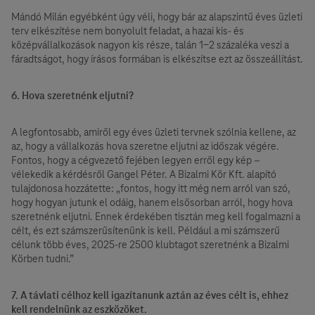
Mándó Milán egyébként úgy véli, hogy bár az alapszintű éves üzleti
terv elkészítése nem bonyolult feladat, a hazai kis- és
középvállalkozások nagyon kis része, talán 1-2 százaléka veszi a
fáradtságot, hogy írásos formában is elkészítse ezt az összeállítást.
6. Hova szeretnénk eljutni?
A legfontosabb, amiről egy éves üzleti tervnek szólnia kellene, az
az, hogy a vállalkozás hova szeretne eljutni az időszak végére.
Fontos, hogy a cégvezető fejében legyen erről egy kép –
vélekedik a kérdésről Gangel Péter. A Bizalmi Kör Kft. alapító
tulajdonosa hozzátette: „fontos, hogy itt még nem arról van szó,
hogy hogyan jutunk el odáig, hanem elsősorban arról, hogy hova
szeretnénk eljutni. Ennek érdekében tisztán meg kell fogalmazni a
célt, és ezt számszerűsítenünk is kell. Például a mi számszerű
célunk több éves, 2025-re 2500 klubtagot szeretnénk a Bizalmi
Körben tudni.”
7. A távlati célhoz kell igazítanunk aztán az éves célt is, ehhez
kell rendelnünk az eszközöket.