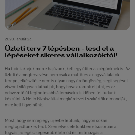
2020. január 23.
Üzleti terv 7 lépésben - lesd el a
lépéseket sikeres vállalkozóktól!
Ha tudni akarjuk merre hajózunk, kell egy útiterv a cégünknek is. Az
üzleti év megtervezése nem csak a multik és a nagyvállalatok
terepe, elkészítése nem is olyan nagy ördöngösség, segítségével
viszont világosan láthatjuk, hogy hova akarunk eljutni, és az
odavezető út legfontosabb állomásaira is időben fel tudunk
készülni. A Hello Biznisz által megkérdezett szakértők elmondják,
mire kell figyelnünk.
Most, hogy nemrég egy új évbe léptünk, nagyon sokan
megfogadtunk ezt-azt. Személyes életünkben elsősorban a
fogyás, az egészségesebb életmód és testmozgás a