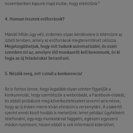
novemberben kapunk majd észbe, hogy elkéstünk.”
4. Honnan lesznek erőforrások?
Mándó Milán úgy véli, érdemes olyan kérdésekre is kitérnünk az
üzleti tervben, amely az erőforrások megteremtését célozza.
Megvizsgálhatjuk, hogy mit tudunk automatizálni, és ezzel
szemben mi az, amelyre élő munkaerőt kell bevonnunk, és ki
fogja az új feladatokat betanítani.
5. Nézzük meg, mit csinál a konkurencia!
Az is fontos lenne, hogy legalább olyan szinten figyeljük a
konkurenciát, hogy szemlézzük a weboldalát, a Facebook-oldalát,
és ebből próbálunk meg következtetéseket levonni arra nézve,
hogy az új évben merre kíván elindulni a versenytárs. A szakértő
szerint ennél kicsit tovább is mehetünk: lehet például ügyfélként
telefonálni, egy-egy munkatársat faggatni, egészen egyszerű
módon nyomozni, hiszen ebből is sok információ kiderülhet.