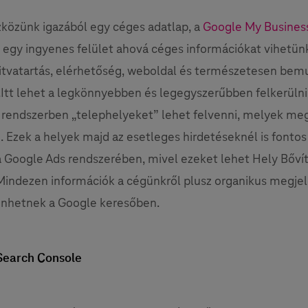
zközünk igazából egy céges adatlap, a
Google My Busines
z egy ingyenes felület ahová céges információkat vihetünk
itvatartás, elérhetőség, weboldal és természetesen bem
k.Itt lehet a legkönnyebben és legegyszerűbben felkerüln
 rendszerben „telephelyeket” lehet felvenni, melyek me
. Ezek a helyek majd az esetleges hirdetéseknél is fontos
a Google Ads rendszerében, mivel ezeket lehet Hely Bőv
Mindezen információk a cégünkről plusz organikus megje
enhetnek a Google keresőben.
Search Console