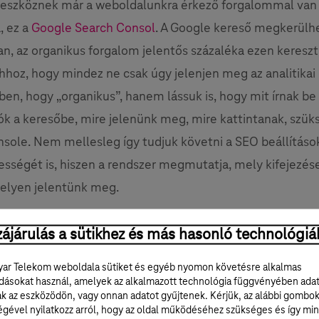
 eszköznek már a weboldalunkra érkező forgalommal van
, ez a
Google Search Consol
. A Google kereső megkerülh
an, az organikus forgalom jelentős százaléka ezen kereszt
hhoz, hogy mindez ne csak úgy jelenjen meg az analitikai
en, hogy „organikus”, hanem lássuk is, hogy mit írnak be
ók a keresőbe, mire jelenünk meg, mire kattintanak, szük
sole. Nem mellesleg így tudjuk követni a SEO beállításo
ségét is, hiszen a rendszer megmutatja, mely kifejezés
elyen jelentünk meg.
ájárulás a sütikhez és más hasonló technológiá
Analytics
ar Telekom weboldala sütiket és egyéb nyomon követésre alkalmas
ásokat használ, amelyek az alkalmazott technológia függvényében ada
ak az eszközödön, vagy onnan adatot gyűjtenek. Kérjük, az alábbi gombo
k eszközünk a
Google Analytics
. A Google analitikai eszkö
égével nyilatkozz arról, hogy az oldal működéséhez szükséges és így min