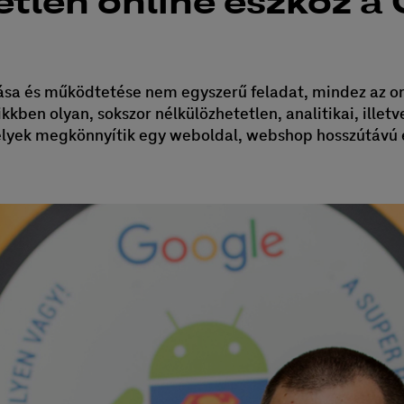
etlen online eszköz a
tása és működtetése nem egyszerű feladat, mindez az on
ikkben olyan, sokszor nélkülözhetetlen, analitikai, illetv
elyek megkönnyítik egy weboldal, webshop hosszútávú e