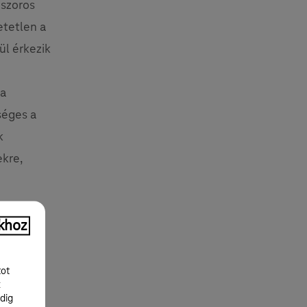
 szoros
etetlen a
ül érkezik
 a
séges a
k
ekre,
khoz
tot
k
zének
dig