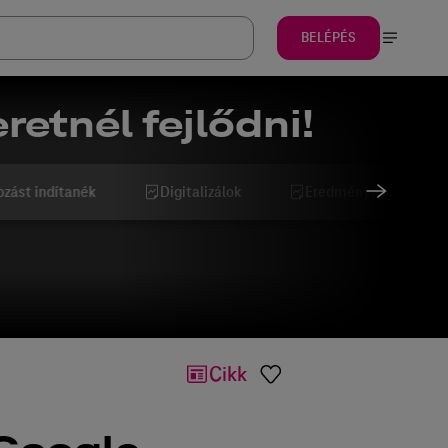
BELÉPÉS
retnél fejlődni!
ozást indítanék
Digitalizálok
Eredményesebb szeret
Cikk