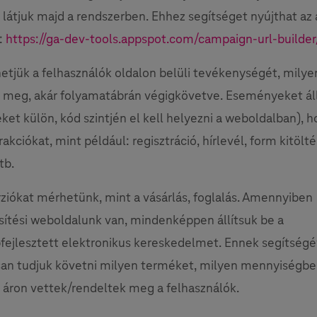
 látjuk majd a rendszerben. Ehhez segítséget nyújthat az 
t:
https://ga-dev-tools.appspot.com/campaign-url-builder
etjük a felhasználók oldalon belüli tevékenységét, milye
 meg, akár folyamatábrán végigkövetve. Eseményeket ál
eket külön, kód szintjén el kell helyezni a weboldalban), h
rakciókat, mint például: regisztráció, hírlevél, form kitölt
tb.
ziókat mérhetünk, mint a vásárlás, foglalás. Amennyiben
sítési weboldalunk van, mindenképpen állítsuk be a
fejlesztett elektronikus kereskedelmet. Ennek segítségé
an tudjuk követni milyen terméket, milyen mennyiségbe
 áron vettek/rendeltek meg a felhasználók.