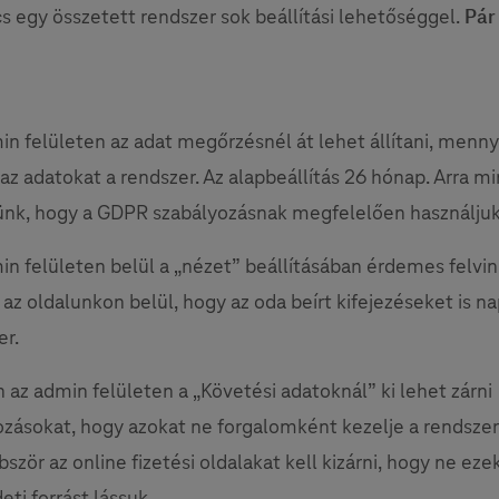
cs egy összetett rendszer sok beállítási lehetőséggel.
Pár
in felületen az adat megőrzésnél át lehet állítani, mennyi
a az adatokat a rendszer. Az alapbeállítás 26 hónap. Arra 
ünk, hogy a GDPR szabályozásnak megfelelően használjuk
in felületen belül a „nézet” beállításában érdemes felvin
az oldalunkon belül, hogy az oda beírt kifejezéseket is na
er.
n az admin felületen a „Követési adatoknál” ki lehet zárni
ozásokat, hogy azokat ne forgalomként kezelje a rendszer
ször az online fizetési oldalakat kell kizárni, hogy ne ez
eti forrást lássuk.