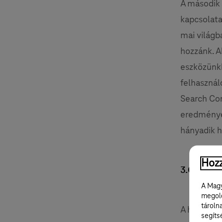
A második
kapcsolata
mai világb
hozzánk. A
eszközünkb
felhasznál
Search Con
eredményes
hányadik h
Hozz
3.Google 
A Magy
megold
tároln
A harmadi
segíts