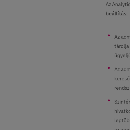
Az Analyti
beállítás:
Az adm
tárolj
ügyelj
Az adm
kereső 
rendsz
Szinté
hivatk
legtöbb
az ered