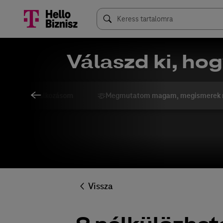
Válaszd ki, hog
ngolom a vállalkozásom
Megmutatom magam, megismerek 
Vissza