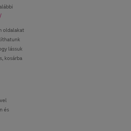
alábbi
/
n oldalakat
líthatunk
ogy lássuk
és, kosárba
vel
n és