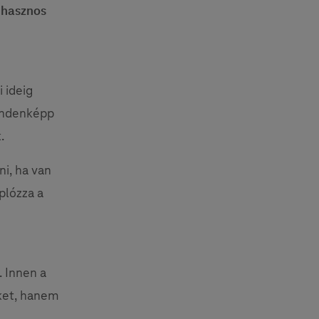
 hasznos
 ideig
mindenképp
.
ni, ha van
plózza a
. Innen a
eket, hanem