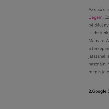
Az első es
Cégem
. E
például ny
is írhatun
Maps-re. A
a térképen
játszanak 
használni.
meg is jel
2.Google 