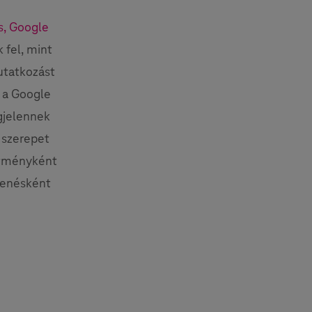
s, Google
 fel, mint
utatkozást
i a Google
gjelennek
 szerepet
ítményként
lenésként