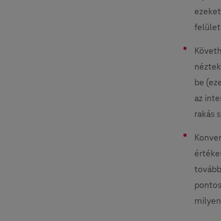
ezeket
felüle
Követh
néztek
be (ez
az inte
rakás s
Konver
értéke
tovább
pontos
milyen