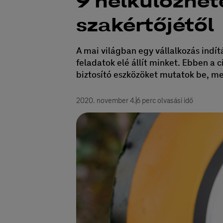
9 nélkülözhet
szakértőjétől
A mai világban egy vállalkozás indí
feladatok elé állít minket. Ebben a c
biztosító eszközöket mutatok be, m
2020. november 4.
6 perc olvasási idő