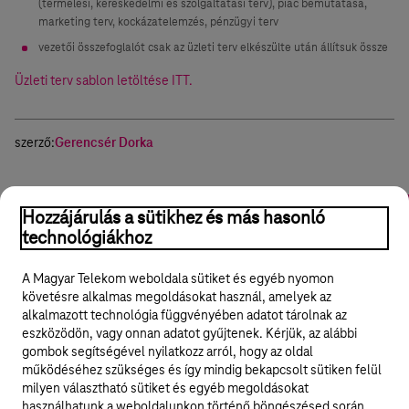
(termelési, kereskedelmi és szolgáltatási terv), piac bemutatása,
marketing terv, kockázatelemzés, pénzügyi terv
vezetői összefoglalót csak az üzleti terv elkészülte után állítsuk össze
Üzleti terv sablon letöltése ITT.
szerző:
Gerencsér Dorka
Hello Biznisz D-terv
Üzleti terv
Cápák között
Pénzügyite
Hozzájárulás a sütikhez és más hasonló
technológiákhoz
Hasznos volt?
Igen
Nem
Megosztom
A Magyar Telekom weboldala sütiket és egyéb nyomon
követésre alkalmas megoldásokat használ, amelyek az
alkalmazott technológia függvényében adatot tárolnak az
eszközödön, vagy onnan adatot gyűjtenek. Kérjük, az alábbi
gombok segítségével nyilatkozz arról, hogy az oldal
Legyél a Hello Biznisz közösség tagja!
működéséhez szükséges és így mindig bekapcsolt sütiken felül
milyen választható sütiket és egyéb megoldásokat
REGISZTRÁLOK/BELÉPEK
használhatunk a weboldalunkon történő böngészésed során.