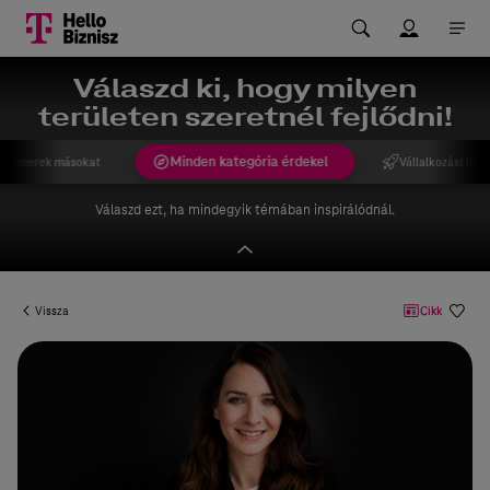
Válaszd ki, hogy milyen
területen szeretnél fejlődni!
Minden kategória érdekel
gismerek másokat
Vállalkozást indí
Válaszd ezt, ha mindegyik témában inspirálódnál.
Vissza
Cikk