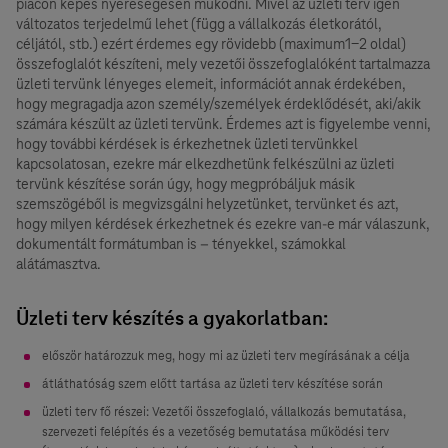
piacon képes nyereségesen működni. Mivel az üzleti terv igen
változatos terjedelmű lehet (függ a vállalkozás életkorától,
céljától, stb.) ezért érdemes egy rövidebb (maximum1-2 oldal)
összefoglalót készíteni, mely vezetői összefoglalóként tartalmazza
üzleti tervünk lényeges elemeit, információt annak érdekében,
hogy megragadja azon személy/személyek érdeklődését, aki/akik
számára készült az üzleti tervünk. Érdemes azt is figyelembe venni,
hogy további kérdések is érkezhetnek üzleti tervünkkel
kapcsolatosan, ezekre már elkezdhetünk felkészülni az üzleti
tervünk készítése során úgy, hogy megpróbáljuk másik
szemszögéből is megvizsgálni helyzetünket, tervünket és azt,
hogy milyen kérdések érkezhetnek és ezekre van-e már válaszunk,
dokumentált formátumban is – tényekkel, számokkal
alátámasztva.
Üzleti terv készítés a gyakorlatban:
először határozzuk meg, hogy mi az üzleti terv megírásának a célja
átláthatóság szem előtt tartása az üzleti terv készítése során
üzleti terv fő részei: Vezetői összefoglaló, vállalkozás bemutatása,
szervezeti felépítés és a vezetőség bemutatása működési terv