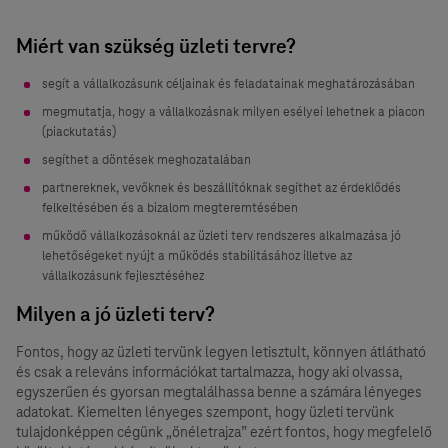
Miért van szükség üzleti tervre?
segít a vállalkozásunk céljainak és feladatainak meghatározásában
megmutatja, hogy a vállalkozásnak milyen esélyei lehetnek a piacon
(piackutatás)
segíthet a döntések meghozatalában
partnereknek, vevőknek és beszállítóknak segíthet az érdeklődés
felkeltésében és a bizalom megteremtésében
működő vállalkozásoknál az üzleti terv rendszeres alkalmazása jó
lehetőségeket nyújt a működés stabilitásához illetve az
vállalkozásunk fejlesztéséhez
Milyen a jó üzleti terv?
Fontos, hogy az üzleti tervünk legyen letisztult, könnyen átlátható
és csak a releváns információkat tartalmazza, hogy aki olvassa,
egyszerűen és gyorsan megtalálhassa benne a számára lényeges
adatokat. Kiemelten lényeges szempont, hogy üzleti tervünk
tulajdonképpen cégünk „önéletrajza” ezért fontos, hogy megfelelő