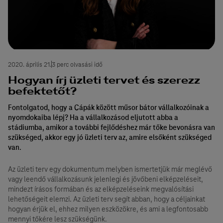
2020. április 21.
3 perc olvasási idő
Hogyan írj üzleti tervet és szerezz
befektetőt?
Fontolgatod, hogy a Cápák között műsor bátor vállalkozóinak a
nyomdokaiba lépj? Ha a vállalkozásod eljutott abba a
stádiumba, amikor a további fejlődéshez már tőke bevonásra van
szükséged, akkor egy jó üzleti terv az, amire elsőként szükséged
van.
Az üzleti terv egy dokumentum melyben ismertetjük már meglévő
vagy leendő vállalkozásunk jelenlegi és jövőbeni elképzeléseit,
mindezt írásos formában és az elképzeléseink megvalósítási
lehetőségeit elemzi. Az üzleti terv segít abban, hogy a céljainkat
hogyan érjük el, ehhez milyen eszközökre, és ami a legfontosabb
mennyi tőkére lesz szükségünk.