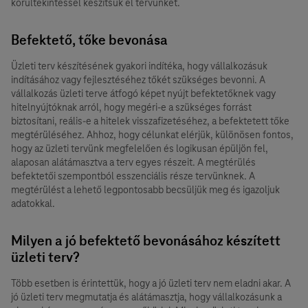
körültekintéssel készítsük el tervünket.
Befektető, tőke bevonása
Üzleti terv készítésének gyakori indítéka, hogy vállalkozásuk
indításához vagy fejlesztéséhez tőkét szükséges bevonni. A
vállalkozás üzleti terve átfogó képet nyújt befektetőknek vagy
hitelnyújtóknak arról, hogy megéri-e a szükséges forrást
biztosítani, reális-e a hitelek visszafizetéséhez, a befektetett tőke
megtérüléséhez. Ahhoz, hogy célunkat elérjük, különösen fontos,
hogy az üzleti tervünk megfelelően és logikusan épüljön fel,
alaposan alátámasztva a terv egyes részeit. A megtérülés
befektetői szempontból esszenciális része tervünknek. A
megtérülést a lehető legpontosabb becsüljük meg és igazoljuk
adatokkal.
Milyen a jó befektető bevonásához készített
üzleti terv?
Több esetben is érintettük, hogy a jó üzleti terv nem eladni akar. A
jó üzleti terv megmutatja és alátámasztja, hogy vállalkozásunk a