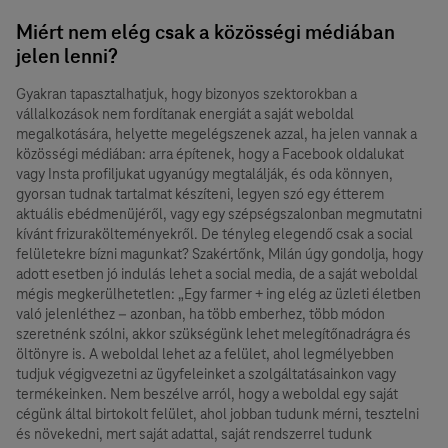
Miért nem elég csak a közösségi médiában
jelen lenni?
Gyakran tapasztalhatjuk, hogy bizonyos szektorokban a
vállalkozások nem fordítanak energiát a saját weboldal
megalkotására, helyette megelégszenek azzal, ha jelen vannak a
közösségi médiában: arra építenek, hogy a Facebook oldalukat
vagy Insta profiljukat ugyanúgy megtalálják, és oda könnyen,
gyorsan tudnak tartalmat készíteni, legyen szó egy étterem
aktuális ebédmenüjéről, vagy egy szépségszalonban megmutatni
kívánt frizurakölteményekről. De tényleg elegendő csak a social
felületekre bízni magunkat? Szakértőnk, Milán úgy gondolja, hogy
adott esetben jó indulás lehet a social media, de a saját weboldal
mégis megkerülhetetlen: „Egy farmer + ing elég az üzleti életben
való jelenléthez – azonban, ha több emberhez, több módon
szeretnénk szólni, akkor szükségünk lehet melegítőnadrágra és
öltönyre is. A weboldal lehet az a felület, ahol legmélyebben
tudjuk végigvezetni az ügyfeleinket a szolgáltatásainkon vagy
termékeinken. Nem beszélve arról, hogy a weboldal egy saját
cégünk által birtokolt felület, ahol jobban tudunk mérni, tesztelni
és növekedni, mert saját adattal, saját rendszerrel tudunk