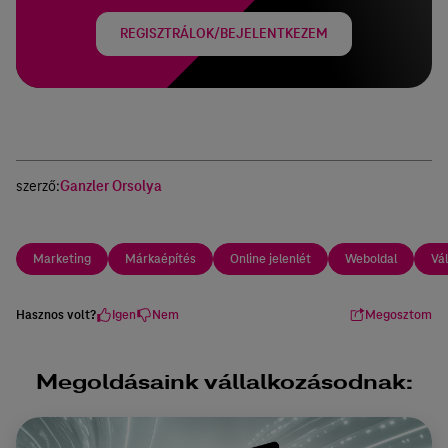
REGISZTRÁLOK/BEJELENTKEZEM
szerző:
Ganzler Orsolya
Marketing
Márkaépítés
Online jelenlét
Weboldal
V
Hasznos volt?
Igen
Nem
Megosztom
Megoldásaink vállalkozásodnak: