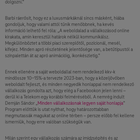
dolgozni.”
Barbi ráerősít, hogy ez a luxusmárkáknál sincs másként, hiába
gondoljuk, hogy valami attól tűnik menőbbnek, ha kevés
információ lelhető fel róla: „A weboldalad a vállalkozásod online
kirakata, amin keresztül határok nélkül kommunikálsz.
Megkülönböztet a többi piaci szereplőtől, pozícionál, mesél,
kifejez. Minden apró részletének jelentősége van, a betűtípustól a
színpalettán át az apró animációig, ikonkészletig.”
Ennek ellenére a saját weboldallal nem rendelkező kkv-k
mindössze 10-15%-a tervezte 2023-ban, hogy a közeljövőben
weboldalt fejleszt, és minden negyedik honlappal nem rendelkező
vállalkozás gondolta azt, hogy elég a Facebookon jelen lenni –
derül ki a Telekom egy korábbi felméréséből. A nemrég indult
Demján Sándor „
Minden vállalkozásnak legyen saját honlapja
”
Program előttük is utat nyithat, hogy határozottabban
megmutassák magukat az online térben – persze előbb fel kellene
ismerniük, hogy erre valóban szükségük van.
Milán szerint egy vállalkozás számára az imidzsépítés és az