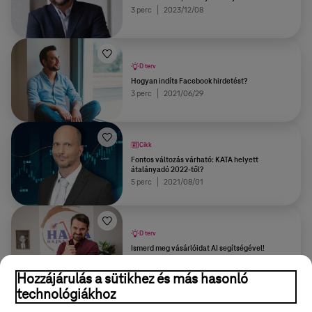
3 perc
2023/12/08
D terv
Hogyan indíts Facebook hirdetést?
3 perc
2021/06/29
Cikk
Fontos változás várható: KATA helyett
átalányadó 2022-től?
5 perc
2021/08/01
D terv
Ismerd meg vásárlóidat AI segítségével!
3 perc
2023/11/06
Hozzájárulás a sütikhez és más hasonló
technológiákhoz