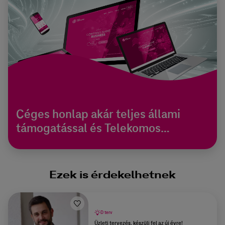
Céges honlap akár teljes állami
támogatással és Telekomos
extrákkal
Ezek is érdekelhetnek
D terv
Üzleti tervezés, készülj fel az új évre!