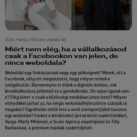
2025. március 15.
5 perc olvasási idő
Miért nem elég, ha a vállalkozásod
csak a Facebookon van jelen, de
nincs weboldala?
Weboldal egy fodrászatnak vagy egy pékségnek? Minek, ott a
Facebook, elég ott megmutatni, hogy milyen remek a
szolgáltatás. Bármennyire is élünk a digitális korban, sok
kisvállalkozásra jellemző ez a gondolkodás. De vajon igazuk van-
e? Elég lehet-e csak a közösségi médiában jelen lenni? Milyen
előnyökkel járhat az, ha mégis weboldalfejlesztésre szánják rá
magukat? Egyáltalán mitől lesz a vevő szempontjából hasznos
egy weboldal? Ezeket a kérdéseket jártuk körül szakértőinkkel,
Varga-Márfy Milánnal, a Scale Agency alapítójával és Tilly
Barbarával, a prémium márkák szakértőjével.