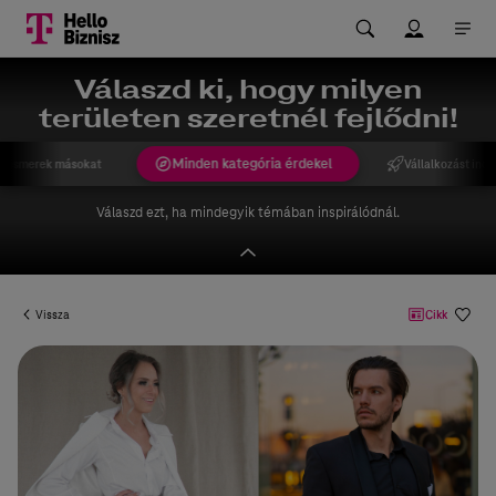
Válaszd ki, hogy milyen
területen szeretnél fejlődni!
Minden kategória érdekel
gismerek másokat
Vállalkozást indí
Válaszd ezt, ha mindegyik témában inspirálódnál.
Vissza
Cikk