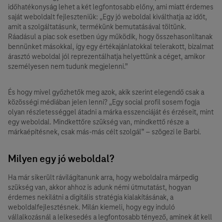
időhatékonyság lehet a két legfontosabb előny, ami miatt érdemes
saját weboldalt fejleszteniük: „Egy jó weboldal kiválthatja az időt,
amit a szolgáltatásunk, termékünk bemutatásával töltünk.
Ráadásul a piac sok esetben úgy működik, hogy összehasonlítanak
bennünket másokkal, így egy értékajánlatokkal telerakott, bizalmat
árasztó weboldal jól reprezentálhatja helyettünk a céget, amikor
személyesen nem tudunk megjelenni.”
És hogy mivel győzhetők meg azok, akik szerint elegendő csak a
közösségi médiában jelen lenni? „Egy social profil sosem fogja
olyan részletességgel átadni a márka esszenciáját és érzéseit, mint
egy weboldal. Mindkettőre szükség van, mindkettő része a
márkaépítésnek, csak más-más célt szolgál” – szögezi le Barbi.
Milyen egy jó weboldal?
Ha már sikerült rávilágítanunk arra, hogy weboldalra márpedig
szükség van, akkor ahhoz is adunk némi útmutatást, hogyan
érdemes nekilátni a digitális stratégia kialakításának, a
weboldalfejlesztésnek. Milán kiemeli, hogy egy induló
vállalkozásnál a lelkesedés a legfontosabb tényező, aminek át kell