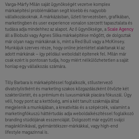
Varga-Márfy Milán saját ügynökségét vezetve komplex
márkaépítési problémákban segít kisebb és nagyobb
vállalkozásoknak. A márkázásban, üzleti tervezésben, grafikában,
marketingben és user experience vonalon szerzett tapasztalata és
tudása adja mindehhez az alapot. Az ő ügynöksége, a
Scale Agency
áll a Biobubi vagy Agnes Silka márkaépítése mögött, de dolgoztak
már olyan nagy márkáknak is, mint a Red Bull vagy a McKinsey.
Munkájuk szerves része, hogy online jelenlétet alakítanak ki az
adott márkának – így például weboldalt építenek fel. Milán már
csak ezért is pontosan tudja, hogy miért nélkülözhetetlen a saját
honlap egy vállalkozás számára.
Tilly Barbara is márkaépítéssel foglalkozik, stílustervező
divatstylistként és marketing szakos közgazdászként ötvözte két
szakterületét, és a prémium és luxusmárkák piacára fókuszál. Úgy
véli, hogy pont az a kettőség, ami a két tanult szakmája által
megjelenik a munkájában, a kreativitás és a szépérzék, valamint a
marketingfókuszú háttértudás adja weboldalkészítéssel foglalkozó
branding stúdiójának esszenciáját. Dolgozott már együtt svájci
magánklinikával, gyémántékszer-márkákkal, vagy high-end
lifestyle magazinnal is.