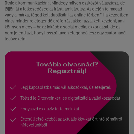
ütnie a kommunikáción: „Mindegy milyen eszközöt választasz, de
jöjjön át a lelkesedésed az iránt, amit árulsz. Az elején te magad
vagy a márka, téged kell duplikálni az online térben.” Ha kezdetben
nincs mindenre elegendő erőforrás, akkor azzal kell kezdeni, ami
könnyen megy – ha az inkább a social media, akkor azzal, de ez
nem jelenti azt, hogy hosszú távon elegendő lesz egy csatornánál
lecövekelni.
Tovább olvasnád?
Regisztrálj!
Lépj kapcsolatba más vállalkozókkal, üzleteljetek
Töltsd le D terveinket, és digitalizáld a vállalkozásodat
Fogyaszd exkluzív tartalmainkat
Értesülj első kézből az aktuális kkv-kat értintő témákról
hírlevelünkből