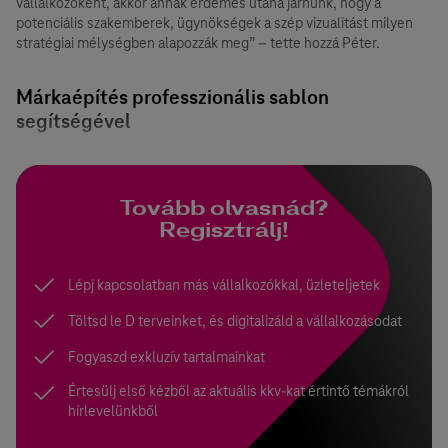
vállalkozóként, akkor annak érdemes utána járnunk, hogy a
potenciális szakemberek, ügynökségek a szép vizualitást milyen
stratégiai mélységben alapozzák meg” – tette hozzá Péter.
Márkaépítés professzionális sablon
segítségével
Tovább olvasnád?
Regisztrálj!
Lépj kapcsolatban más vállalkozókkal, üzleteljetek
Töltsd le D terveinket, és digitalizáld a vállalkozásodat
Fogyaszd exkluzív tartalmainkat
Értesülj első kézből az aktuális kkv-kat értintő témákról
hírlevelünkből