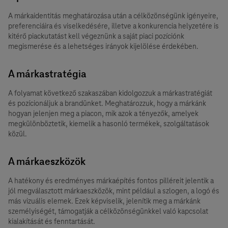
A márkaidentitás meghatározása után a célközönségünk igényeire,
preferenciáira és viselkedésére, illetve a konkurencia helyzetére is
kitérő piackutatást kell végeznünk a saját piaci pozíciónk
megismerése és a lehetséges irányok kijelölése érdekében.
A márkastratégia
A folyamat következő szakaszában kidolgozzuk a márkastratégiát
és pozícionáljuk a brandünket. Meghatározzuk, hogy a márkánk
hogyan jelenjen meg a piacon, mik azok a tényezők, amelyek
megkülönböztetik, kiemelik a hasonló termékek, szolgáltatások
közül.
A márkaeszközök
A hatékony és eredményes márkaépítés fontos pilléreit jelentik a
jól megválasztott márkaeszközök, mint például a szlogen, a logó és
más vizuális elemek. Ezek képviselik, jelenítik meg a márkánk
személyiségét, támogatják a célközönségünkkel való kapcsolat
kialakítását és fenntartását.