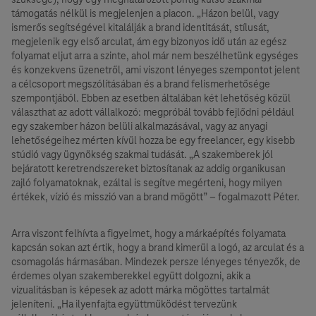
támogatás nélkül is megjelenjen a piacon. „Házon belül, vagy
ismerős segítségével kitalálják a brand identitását, stílusát,
megjelenik egy első arculat, ám egy bizonyos idő után az egész
folyamat eljut arra a szinte, ahol már nem beszélhetünk egységes
és konzekvens üzenetről, ami viszont lényeges szempontot jelent
a célcsoport megszólításában és a brand felismerhetősége
szempontjából. Ebben az esetben általában két lehetőség közül
választhat az adott vállalkozó: megpróbál tovább fejlődni például
egy szakember házon belüli alkalmazásával, vagy az anyagi
lehetőségeihez mérten kívül hozza be egy freelancer, egy kisebb
stúdió vagy ügynökség szakmai tudását. „A szakemberek jól
bejáratott keretrendszereket biztosítanak az addig organikusan
zajló folyamatoknak, ezáltal is segítve megérteni, hogy milyen
értékek, vízió és misszió van a brand mögött” – fogalmazott Péter.
Arra viszont felhívta a figyelmet, hogy a márkaépítés folyamata
kapcsán sokan azt értik, hogy a brand kimerül a logó, az arculat és a
csomagolás hármasában. Mindezek persze lényeges tényezők, de
érdemes olyan szakemberekkel együtt dolgozni, akik a
vizualitásban is képesek az adott márka mögöttes tartalmát
jeleníteni. „Ha ilyenfajta együttműködést tervezünk