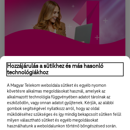
Magenta 1 Business
Hozzájárulás a sütikhez és más hasonló
Üzleti mobil és vezetékes szolgáltatások együtt, havidíj-
technológiákhoz
kedvezménnyel és számos digitalizációt támogató egyéb
előnnyel.
A Magyar Telekom weboldala sütiket és egyéb nyomon
követésre alkalmas megoldásokat használ, amelyek az
alkalmazott technológia függvényében adatot tárolnak az
eszközödön, vagy onnan adatot gyűjtenek. Kérjük, az alábbi
gombok segítségével nyilatkozz arról, hogy az oldal
Legyél a Hello Biznisz közösség tagja!
működéséhez szükséges és így mindig bekapcsolt sütiken felül
milyen választható sütiket és egyéb megoldásokat
REGISZTRÁLOK/BELÉPEK
használhatunk a weboldalunkon történő böngészésed során.