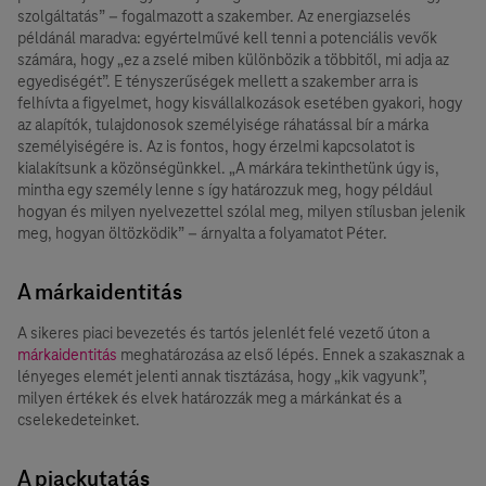
szolgáltatás” – fogalmazott a szakember. Az energiazselés
példánál maradva: egyértelművé kell tenni a potenciális vevők
számára, hogy „ez a zselé miben különbözik a többitől, mi adja az
egyediségét”. E tényszerűségek mellett a szakember arra is
felhívta a figyelmet, hogy kisvállalkozások esetében gyakori, hogy
az alapítók, tulajdonosok személyisége ráhatással bír a márka
személyiségére is. Az is fontos, hogy érzelmi kapcsolatot is
kialakítsunk a közönségünkkel. „A márkára tekinthetünk úgy is,
mintha egy személy lenne s így határozzuk meg, hogy például
hogyan és milyen nyelvezettel szólal meg, milyen stílusban jelenik
meg, hogyan öltözködik” – árnyalta a folyamatot Péter.
A márkaidentitás
A sikeres piaci bevezetés és tartós jelenlét felé vezető úton a
márkaidentitás
meghatározása az első lépés. Ennek a szakasznak a
lényeges elemét jelenti annak tisztázása, hogy „kik vagyunk”,
milyen értékek és elvek határozzák meg a márkánkat és a
cselekedeteinket.
A piackutatás