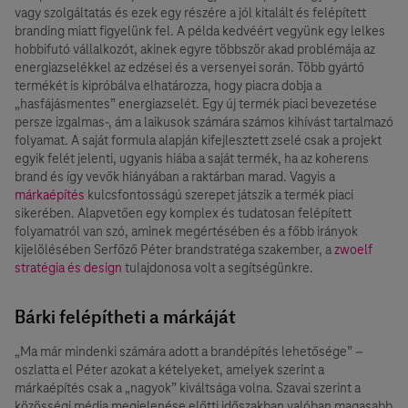
vagy szolgáltatás és ezek egy részére a jól kitalált és felépített
branding miatt figyelünk fel. A példa kedvéért vegyünk egy lelkes
hobbifutó vállalkozót, akinek egyre többször akad problémája az
energiazselékkel az edzései és a versenyei során. Több gyártó
termékét is kipróbálva elhatározza, hogy piacra dobja a
„hasfájásmentes” energiazselét. Egy új termék piaci bevezetése
persze izgalmas-, ám a laikusok számára számos kihívást tartalmazó
folyamat. A saját formula alapján kifejlesztett zselé csak a projekt
egyik felét jelenti, ugyanis hiába a saját termék, ha az koherens
brand és így vevők hiányában a raktárban marad. Vagyis a
márkaépítés
kulcsfontosságú szerepet játszik a termék piaci
sikerében. Alapvetően egy komplex és tudatosan felépített
folyamatról van szó, aminek megértésében és a főbb irányok
kijelölésében Serfőző Péter brandstratéga szakember, a
zwoelf
stratégia és design
tulajdonosa volt a segítségünkre.
Bárki felépítheti a márkáját
„Ma már mindenki számára adott a brandépítés lehetősége” –
oszlatta el Péter azokat a kételyeket, amelyek szerint a
márkaépítés csak a „nagyok” kiváltsága volna. Szavai szerint a
közösségi média megjelenése előtti időszakban valóban magasabb