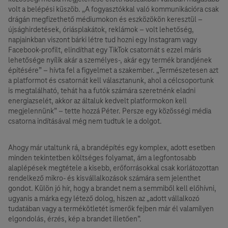
volt a belépési küszöb. „A fogyasztókkal való kommunikációra csak
drágán megfizethető médiumokon és eszközökön keresztül –
újsághirdetések, óriásplakátok, reklámok – volt lehetőség,
napjainkban viszont bárki létre tud hozni egy Instagram vagy
Facebook-profilt, elindíthat egy TikTok csatornát s ezzel máris
lehetősége nyílik akár a személyes-, akár egy termék brandjének
építésére” – hívta fel a figyelmet a szakember. „Természetesen azt
a platformot és csatornát kell választanunk, ahol a célcsoportunk
is megtalálható, tehát ha a futók számára szeretnénk eladni
energiazselét, akkor az általuk kedvelt platformokon kell
megjelennünk” – tette hozzá Péter. Persze egy közösségi média
csatorna indításával még nem tudtuk le a dolgot.
Ahogy már utaltunk rá, a brandépítés egy komplex, adott esetben
minden tekintetben költséges folyamat, ám a legfontosabb
alaplépések megtétele a kisebb, erőforrásokkal csak korlátozottan
rendelkező mikro- és kisvállalkozások számára sem jelenthet
gondot. Külön jó hír, hogy a brandet nem a semmiből kell előhívni,
ugyanis a márka egy létező dolog, hiszen az „adott vállalkozó
tudatában vagy a termékötletét ismerők fejben már él valamilyen
elgondolás, érzés, kép a brandet illetően”.