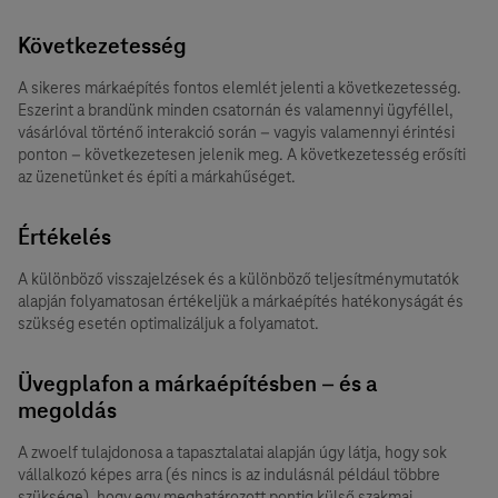
Következetesség
A sikeres márkaépítés fontos elemlét jelenti a következetesség.
Eszerint a brandünk minden csatornán és valamennyi ügyféllel,
vásárlóval történő interakció során – vagyis valamennyi érintési
ponton – következetesen jelenik meg. A következetesség erősíti
az üzenetünket és építi a márkahűséget.
Értékelés
A különböző visszajelzések és a különböző teljesítménymutatók
alapján folyamatosan értékeljük a márkaépítés hatékonyságát és
szükség esetén optimalizáljuk a folyamatot.
Üvegplafon a márkaépítésben – és a
megoldás
A zwoelf tulajdonosa a tapasztalatai alapján úgy látja, hogy sok
vállalkozó képes arra (és nincs is az indulásnál például többre
szüksége), hogy egy meghatározott pontig külső szakmai