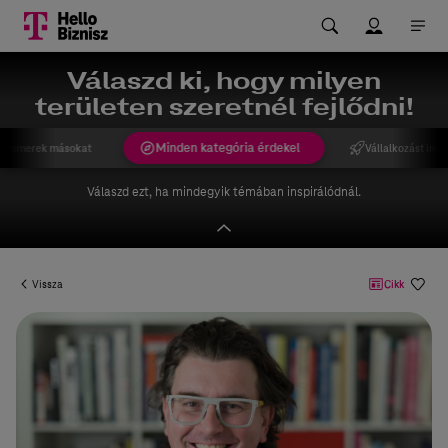
Válaszd ki, hogy milyen
területen szeretnél fejlődni!
Minden kategória érdekel
gismerek másokat
Vállalkozást indí
Válaszd ezt, ha mindegyik témában inspirálódnál.
Vissza
Cikk