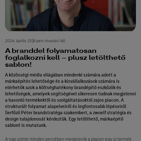
2024. április 25.
8 perc olvasási idő
A branddel folyamatosan
foglalkozni kell – plusz letölthető
sablon!
A közösségi média világában mindenki számára adott a
márkaépítés lehetősége és a kisvállalkozások számára is
elérhetők azok a költséghatékony brandépítő eszközök és
lehetőségek, amelyek segítségével sikeresen tudnak megjelenni
a hasonló termékektől és szolgáltatásoktól zajos piacon. A
strukturált folyamat alapelveiről és legfontosabb lépéseiről
Serfőző Péter brandstratéga szakembert, a zwoelf stratégia és
design tulajdonosát kérdeztük. Egy letölthető, márkaépítő
sablont is mutatunk.
A nap szinte minden percében megjelenik a piacon egy új termék