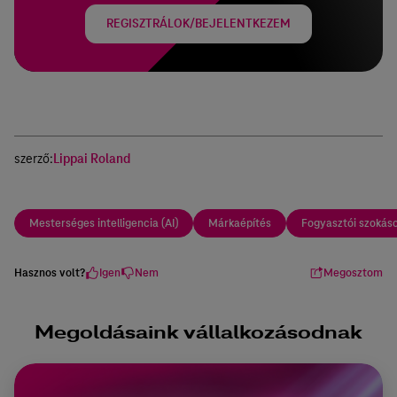
REGISZTRÁLOK/BEJELENTKEZEM
szerző:
Lippai Roland
Mesterséges intelligencia (AI)
Márkaépítés
Fogyasztói szokás
Hasznos volt?
Igen
Nem
Megosztom
Megoldásaink vállalkozásodnak