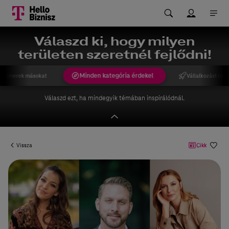
Válaszd ki, hogy milyen
területen szeretnél fejlődni!
Minden kategória érdekel
gismerek másokat
Vállalkozást indí
Válaszd ezt, ha mindegyik témában inspirálódnál.
Vissza
Cikk