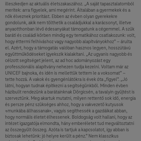
illeszkedjen az aktuális életszakaszához. „A saját tapasztalatomból
merítek: arra figyelek, ami megérint. Általában a gyermekek és a
nők élveznek prioritást. Ebben az évben olyan gyerekekre
gondolunk, akik nem tölthetik a családjukkal a karácsonyt, illetve
anyaotthonban lévő édesanyákat támogatunk a cégemmel. A szűk
baráti és családi körben mindig egy tematikához csatlakozunk: volt,
hogy éttermi felhíváshoz vagy nagyobb alapítványokhoz” – árulta
el. Azért, hogy a támogatás valóban hasznos legyen, hosszútávú
együttműködéseket igyekszik kialakítani. „Az ugyanis nagyobb és
célzott segítséget jelent, az ad hoc adományozást egy
professzionális alapítvány nehezen tudja kezelni. Voltam már az
UNICEF bajnoka, és idén is mellettük tettem le a voksomat” –
tette hozzá. A vakok és gyengénlátókra is évek óta „figyel”. „Jó
látni, hogyan tudnak építkezni a segítségünkből. Minden évben
házibulit rendezünk a barátainknak Dörgicsén, a tavalyin gyűjtést is
szerveztünk. Meg akartuk mutatni, milyen rettentő sok idő, energia
és persze pénz szükséges ahhoz, hogy a vakvezető kutyusok
»munkába állhassanak«, vagyis segíthessék a gazdáikat abban,
hogy normális életet élhessenek. Boldogság volt hallani, hogy az
intézet igazgatója elmondta, hány emberéletet tud megváltoztatni
az összegyűlt összeg. Azóta is tartjuk a kapcsolatot, így abban is
biztosak lehetünk: jó helyre került a pénz.” Nem klasszikus