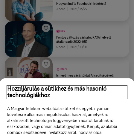
Hogyan indíts Facebook hirdetést?
3 perc
2021/06/29
Cikk
Fontos változás várható: KATA helyett
átalányadó 2022-től?
5 perc
2021/08/01
D terv
Ismerd meg vásárlóidat AI segítségével!
3 perc
2023/11/06
Hozzájárulás a sütikhez és más hasonló
technológiákhoz
További tartalmak
A Magyar Telekom weboldala sütiket és egyéb nyomon
követésre alkalmas megoldásokat használ, amelyek az
alkalmazott technológia függvényében adatot tárolnak az
eszközödön, vagy onnan adatot gyűjtenek. Kérjük, az alábbi
gombok segítségével nyilatkozz arról, hogy az oldal