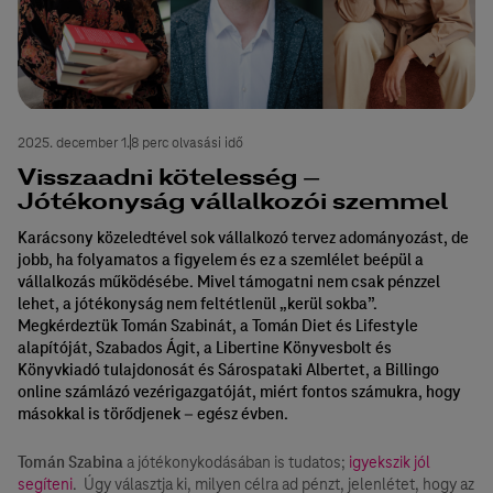
2025. december 1.
8 perc olvasási idő
Visszaadni kötelesség –
Jótékonyság vállalkozói szemmel
Karácsony közeledtével sok vállalkozó tervez adományozást, de
jobb, ha folyamatos a figyelem és ez a szemlélet beépül a
vállalkozás működésébe. Mivel támogatni nem csak pénzzel
lehet, a jótékonyság nem feltétlenül „kerül sokba”.
Megkérdeztük Tomán Szabinát, a Tomán Diet és Lifestyle
alapítóját, Szabados Ágit, a Libertine Könyvesbolt és
Könyvkiadó tulajdonosát és Sárospataki Albertet, a Billingo
online számlázó vezérigazgatóját, miért fontos számukra, hogy
másokkal is törődjenek – egész évben.
Tomán Szabina
a jótékonykodásában is tudatos;
igyekszik jól
segíteni
. Úgy választja ki, milyen célra ad pénzt, jelenlétet, hogy az