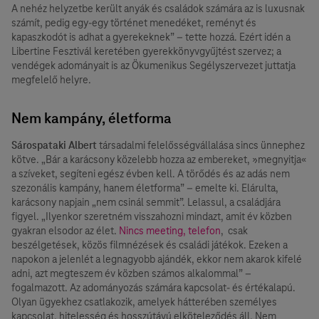
A nehéz helyzetbe került anyák és családok számára az is luxusnak
számít, pedig egy-egy történet menedéket, reményt és
kapaszkodót is adhat a gyerekeknek” – tette hozzá. Ezért idén a
Libertine Fesztivál keretében gyerekkönyvgyűjtést szervez; a
vendégek adományait is az Ökumenikus Segélyszervezet juttatja
megfelelő helyre.
Nem kampány, életforma
Sárospataki Albert
társadalmi felelősségvállalása sincs ünnephez
kötve. „Bár a karácsony közelebb hozza az embereket, »megnyitja«
a szíveket, segíteni egész évben kell. A törődés és az adás nem
szezonális kampány, hanem életforma” – emelte ki. Elárulta,
karácsony napjain „nem csinál semmit”. Lelassul, a családjára
figyel. „Ilyenkor szeretném visszahozni mindazt, amit év közben
gyakran elsodor az élet.
Nincs meeting, telefon
, csak
beszélgetések, közös filmnézések és családi játékok. Ezeken a
napokon a jelenlét a legnagyobb ajándék, ekkor nem akarok kifelé
adni, azt megteszem év közben számos alkalommal” –
fogalmazott. Az adományozás számára kapcsolat- és értékalapú.
Olyan ügyekhez csatlakozik, amelyek hátterében személyes
kapcsolat, hitelesség és hosszútávú elköteleződés áll. Nem