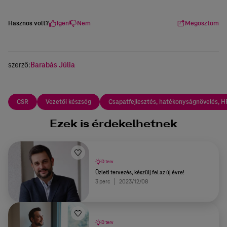
Hasznos volt?
Igen
Nem
Megosztom
szerző:
Barabás Júlia
CSR
Vezetői készség
Csapatfejlesztés, hatékonyságnövelés, H
Ezek is érdekelhetnek
D terv
Üzleti tervezés, készülj fel az új évre!
3 perc
2023/12/08
D terv