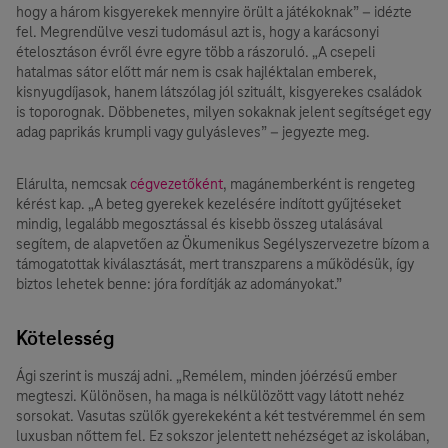
hogy a három kisgyerekek mennyire örült a játékoknak” – idézte
fel. Megrendülve veszi tudomásul azt is, hogy a karácsonyi
ételosztáson évről évre egyre több a rászoruló. „A csepeli
hatalmas sátor előtt már nem is csak hajléktalan emberek,
kisnyugdíjasok, hanem látszólag jól szituált, kisgyerekes családok
is toporognak. Döbbenetes, milyen sokaknak jelent segítséget egy
adag paprikás krumpli vagy gulyásleves” – jegyezte meg.
Elárulta, nemcsak
cégvezetőként
, magánemberként is rengeteg
kérést kap. „A beteg gyerekek kezelésére indított gyűjtéseket
mindig, legalább megosztással és kisebb összeg utalásával
segítem, de alapvetően az Ökumenikus Segélyszervezetre bízom a
támogatottak kiválasztását, mert transzparens a működésük, így
biztos lehetek benne: jóra fordítják az adományokat.”
Kötelesség
Ági szerint is muszáj adni. „Remélem, minden jóérzésű ember
megteszi. Különösen, ha maga is nélkülözött vagy látott nehéz
sorsokat. Vasutas szülők gyerekeként a két testvéremmel én sem
luxusban nőttem fel. Ez sokszor jelentett nehézséget az iskolában,