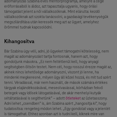
adományozás Szabina éves mentorprogramja, amelyre a cége
erőforrásaiból is áldoz, azt tapasztalja ugyanis, hogy óriási
támogatást jelent a női vállalkozóknak. Mint elárulta: kezdő
vállalkozóknak azt szokta tanácsolni, a gazdasági tevékenységük
megszilárdítása után keressék meg azt az ügyet, amelyhez
örömmel tudnak kapcsolódni.
Kihangosítva
Bár Szabina úgy véli, adni, jó ügyeket támogatni kötelesség, nem
magát az adományozást tartja fontosnak, hanem azt, hogy
gondoljunk másokra. „Ez nem feltétlenül kell, hogy anyagi
segítségben öltsön testet. Nem cél, hogy rosszul érezze magát az,
akinek nincs lehetősége adományozni, viszont jó lenne, ha
mindenki megkeresné, milyen ügy áll közel hozzá, és mit tud azért
tenni. Véradással, már nem használt, de mások számára értékes
tárgyak elajándékozásával, meseolvasással, kórházban fekvő
betegek vagy idősek látogatásával, de akár menhelyi kutyák
sétáltatásával is segíthetünk” – adott
ötleteket
az üzletasszony.
Adni lehet „csendben” is, ám Szabina azért „hangosítja ki”, hogy
tudatosítsa: rengeteg módon lehet. „Egy gondolat vagy a jelenlét
is támogathat. Ehhez azonban azt is tudni kell, kiknek mire van