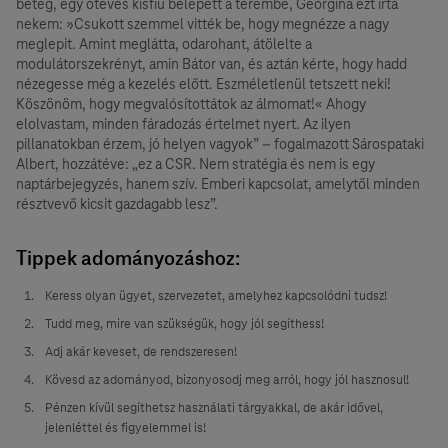
beteg, egy ötéves kisfiú belépett a terembe, Georgina ezt írta
nekem: »Csukott szemmel vitték be, hogy megnézze a nagy
meglepit. Amint meglátta, odarohant, átölelte a
modulátorszekrényt, amin Bátor van, és aztán kérte, hogy hadd
nézegesse még a kezelés előtt. Eszméletlenül tetszett neki!
Köszönöm, hogy megvalósítottátok az álmomat!« Ahogy
elolvastam, minden fáradozás értelmet nyert. Az ilyen
pillanatokban érzem, jó helyen vagyok” – fogalmazott Sárospataki
Albert, hozzátéve: „ez a CSR. Nem stratégia és nem is egy
naptárbejegyzés, hanem szív. Emberi kapcsolat, amelytől minden
résztvevő kicsit gazdagabb lesz”.
Tippek adományozáshoz:
Keress olyan ügyet, szervezetet, amelyhez kapcsolódni tudsz!
Tudd meg, mire van szükségük, hogy jól segíthess!
Adj akár keveset, de rendszeresen!
Kövesd az adományod, bizonyosodj meg arról, hogy jól hasznosul!
Pénzen kívül segíthetsz használati tárgyakkal, de akár idővel,
jelenléttel és figyelemmel is!