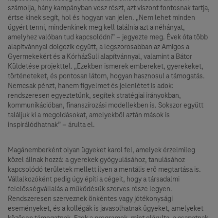
számolja, hány kampányban vesz részt, azt viszont fontosnak tartja,
értse kinek segít, hol és hogyan van jelen. „Nem lehet minden
ügyért tenni, mindenkinek meg kell találnia azt a néhányat,
amelyhez valóban tud kapcsolódni” – jegyezte meg. Évek óta több
alapítvánnyal dolgozik együtt, a legszorosabban az Amigos a
Gyermekekért és a KórházSuli alapítvánnyal, valamint a Bátor
Küldetése projekttel. „Ezekben ismerek embereket, gyerekeket,
történeteket, és pontosan látom, hogyan hasznosul a támogatás.
Nemcsak pénzt, hanem figyelmet és jelenlétet is adok:
rendszeresen egyeztetünk, segítek stratégiai irányokban,
kommunikációban, finanszírozási modellekben is. Sokszor együtt
találjuk ki a megoldásokat, amelyekből aztán mások is
inspirálódhatnak” – árulta el.
Magánemberként olyan ügyeket karol fel, amelyek érzelmileg
közel állnak hozzá: a gyerekek gyógyulásához, tanulásához
kapcsolódó területek mellett ilyen a mentális erő megtartása is.
Vállalkozóként pedig úgy építi a cégeit, hogy a társadalmi
felelősségvállalás a működésük szerves része legyen.
Rendszeresen szerveznek önkéntes vagy jótékonysági
eseményeket, és a kollégák is javasolhatnak ügyeket, amelyeket
közösen támogatnak. Ezek a programok, mint elárulta, a csapatnak