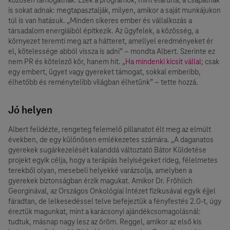
is sokat adnak: megtapasztalják, milyen, amikor a saját munkájukon
túl is van hatásuk. „Minden sikeres ember és vállalkozás a
társadalom energiáiból építkezik. Az ügyfelek, a közösség, a
környezet teremti meg azt a hátteret, amellyel eredményeket ér
el, kötelessége abból vissza is adni” – mondta Albert. Szerinte ez
nem PR és kötelező kör, hanem hit. „
Ha mindenki kicsit vállal
; csak
egy embert, ügyet vagy gyereket támogat, sokkal emberibb,
élhetőbb és reménytelibb világban élhetünk” – tette hozzá.
Jó helyen
Albert felidézte, rengeteg felemelő pillanatot élt meg az elmúlt
években, de egy különösen emlékezetes számára. „A daganatos
gyerekek sugárkezelését kalanddá változtató Bátor Küldetése
projekt egyik célja, hogy a terápiás helyiségeket rideg, félelmetes
terekből olyan, mesebeli helyekké varázsolja, amelyben a
gyerekek biztonságban érzik magukat. Amikor Dr. Fröhlich
Georginával, az Országos Onkológiai Intézet fizikusával egyik éjjel
fáradtan, de lelkesedéssel telve befejeztük a fényfestés 2.0-t, úgy
éreztük magunkat, mint a karácsonyi ajándékcsomagolásnál:
tudtuk, másnap nagy lesz az öröm. Reggel, amikor az első kis