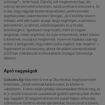
szüksége” – tette hozzá. Elárulta, sok megkeresést kap, ám
sokszor azt sem lehet ellenőrizni, valódi profilokról érkeznek-e. Ez
is oka, hogy nagyobb kezdeményezéseket, professzionális
alapítványokat, szakembereket támogat. „Az ő kezükbe teszem
mindazt, amit adni tudok: anyagi, tárgyi segítséget, a személyes
jelenlétemet, az időmet, a közösségépítés és a híradás
lehetőségét is. Igyekszem megmutatni, miért és hogyan
dolgoznak, miben segítenek. Az olyan embereknek, akiket többen
is követnek, muszáj ezt megtenniük. Ha ennek hatására csak egy
ember is belegondol, hogy miben tudna segíteni, már megérte” –
fogalmazott az üzletasszony, akinek társadalmi szerepvállalását
2023-ban a Vállalkozók és Munkáltatók Országos Szövetsége
díjazta is.
Apró nagyságok
Szabados Ági
több mint tíz éve az Ökumenikus Segélyszervezet
önkéntese. „Velük nemcsak karácsonykor, év közben is
»akciózom«. A tanév elején például iskolatáskákat töltünk meg, és
el is visszük a rászoruló családoknak gyűjtött adományokat. Amikor
egy nagyjából 30 négyzetméteren élő család fagyos otthonába
szállítottunk tűzifát és kisebb ajándékokat, összeszorult a szívem,