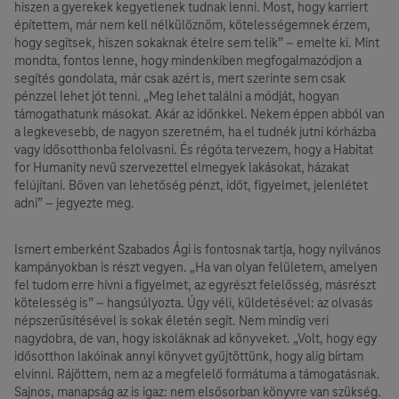
hiszen a gyerekek kegyetlenek tudnak lenni. Most, hogy karriert
építettem, már nem kell nélkülöznöm, kötelességemnek érzem,
hogy segítsek, hiszen sokaknak ételre sem telik” – emelte ki. Mint
mondta, fontos lenne, hogy mindenkiben megfogalmazódjon a
segítés gondolata, már csak azért is, mert szerinte sem csak
pénzzel lehet jót tenni. „Meg lehet találni a módját, hogyan
támogathatunk másokat. Akár az időnkkel. Nekem éppen abból van
a legkevesebb, de nagyon szeretném, ha el tudnék jutni kórházba
vagy idősotthonba felolvasni. És régóta tervezem, hogy a Habitat
for Humanity nevű szervezettel elmegyek lakásokat, házakat
felújítani. Bőven van lehetőség pénzt, időt, figyelmet, jelenlétet
adni” – jegyezte meg.
Ismert emberként Szabados Ági is fontosnak tartja, hogy nyilvános
kampányokban is részt vegyen. „Ha van olyan felületem, amelyen
fel tudom erre hívni a figyelmet, az egyrészt felelősség, másrészt
kötelesség is” – hangsúlyozta. Úgy véli, küldetésével: az olvasás
népszerűsítésével is sokak életén segít. Nem mindig veri
nagydobra, de van, hogy iskoláknak ad könyveket. „Volt, hogy egy
idősotthon lakóinak annyi könyvet gyűjtöttünk, hogy alig bírtam
elvinni. Rájöttem, nem az a megfelelő formátuma a támogatásnak.
Sajnos, manapság az is igaz: nem elsősorban könyvre van szükség.